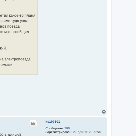
метил какое-то пламя
 прямо туда упал
иков поезда
е мог, - сообщил
кий.
она электропоезда
 помощи.
В
е
р
ks100801
н
у
Сообщения:
200
Зарегистрирован:
27 дек 2012, 20:56
т
99 в полной