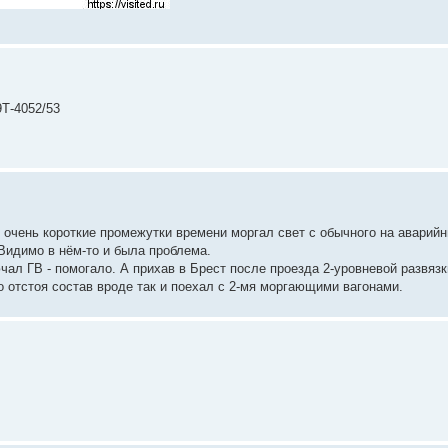
9Т-4052/53
з очень короткие промежутки времени моргал свет с обычного на аварийн
Видимо в нём-то и была проблема.
чал ГВ - помогало. А прихав в Брест после проезда 2-уровневой развязк
о отстоя состав вроде так и поехал с 2-мя моргающими вагонами.