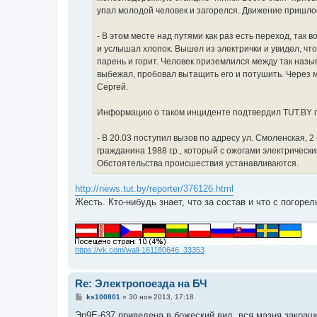
упал молодой человек и загорелся. Движение пришлос
- В этом месте над путями как раз есть переход, так 
и услышал хлопок. Вышел из электрички и увидел, что
парень и горит. Человек приземлился между так назы
выбежал, пробовал вытащить его и потушить. Через ми
Сергей.
Информацию о таком инциденте подтвердил TUT.BY п
- В 20.03 поступил вызов по адресу ул. Смоленская,
гражданина 1988 г.р., который с ожогами электричес
Обстоятельства происшествия устанавливаются.
http://news.tut.by/reporter/376126.html
Жесть. Кто-нибудь знает, что за состав и что с погоре
https://vk.com/wall-161180646_33353
Re: Электропоезда на БЧ
С
ks100801
»
30 ноя 2013, 17:18
о
о
Эр9Е-637 приведена в божеский вид, вся мазня закраше