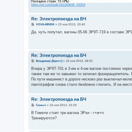
https://vk.com/wall-161180646_33353
Re: Электропоезда на БЧ
С
VOVA-MINSK
»
15 ноя 2013, 20:40
о
о
Да, чуть попутал, вагоны 05-06 ЭР9Т-719 в составе ЭР
б
щ
е
н
и
е
Re: Электропоезда на БЧ
С
Владимир [Брест]
»
19 ноя 2013, 08:52
о
о
Вчера у ЭР9Т-701 в 3-ем и 4-ом вагоне постоянно чере
б
также там же то завывал то затихал фазоращепитель. 
щ
е
По пути машинист в дороге нескоко раз выключал-вклю
н
пантографов снова стало безбожно глючить. И на мест
и
е
Re: Электропоезда на БЧ
С
Саныч
»
19 ноя 2013, 23:29
о
о
В Гомеле стоит три вагона ЭРки - г+м+п.
б
Тренируются?
щ
е
н
и