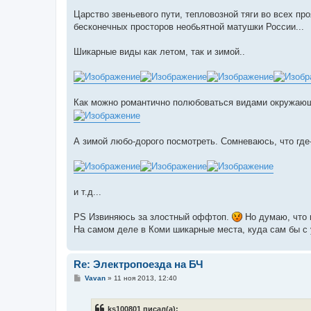
Царство звеньевого пути, тепловозной тяги во всех пр
бесконечных просторов необьятной матушки России...
Шикарные виды как летом, так и зимой..
Как можно романтично полюбоваться видами окружающе
А зимой любо-дорого посмотреть. Сомневаюсь, что где-
и т.д...
PS Извиняюсь за злостный оффтоп.
Но думаю, что 
На самом деле в Коми шикарные места, куда сам бы с 
Re: Электропоезда на БЧ
С
Vavan
»
11 ноя 2013, 12:40
о
о
б
ks100801 писал(а):
щ