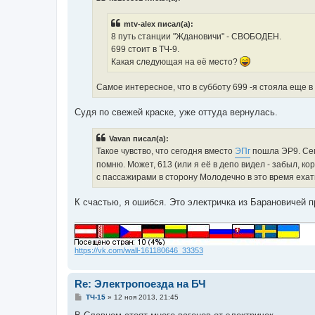
е
н
mtv-alex писал(а):
и
е
8 путь станции "Ждановичи" - СВОБОДЕН.
699 стоит в ТЧ-9.
Какая следующая на её место?
Самое интересное, что в субботу 699 -я стояла еще в
Судя по свежей краске, уже оттуда вернулась.
Vavan писал(а):
Такое чувство, что сегодня вместо
ЭПг
пошла ЭР9. Сег
помню. Может, 613 (или я её в депо видел - забыл, кор
с пассажирами в сторону Молодечно в это время ехат
К счастью, я ошибся. Это электричка из Барановичей 
https://vk.com/wall-161180646_33353
Re: Электропоезда на БЧ
С
ТЧ-15
»
12 ноя 2013, 21:45
о
о