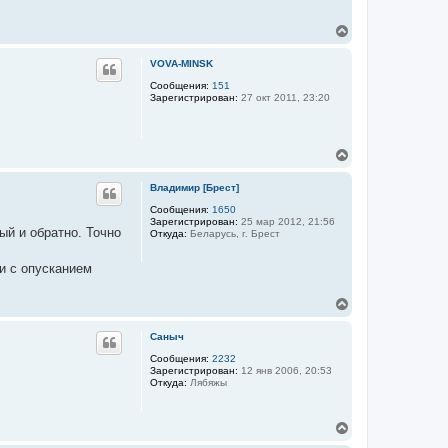
-
1
В
5
е
р
VOVA-MINSK
н
у
Сообщения:
151
Зарегистрирован:
27 окт 2011, 23:20
т
ь
с
я
В
к
е
н
р
а
Владимир [Брест]
н
ч
у
Сообщения:
1650
а
Зарегистрирован:
25 мар 2012, 21:56
т
л
ый и обратно. Точно
Откуда:
Беларусь, г. Брест
ь
у
с
я
и с опусканием
к
н
В
а
е
ч
р
а
Саныч
н
л
у
Сообщения:
2232
у
Зарегистрирован:
12 янв 2006, 20:53
т
Откуда:
Лябяжы
ь
с
я
В
к
е
н