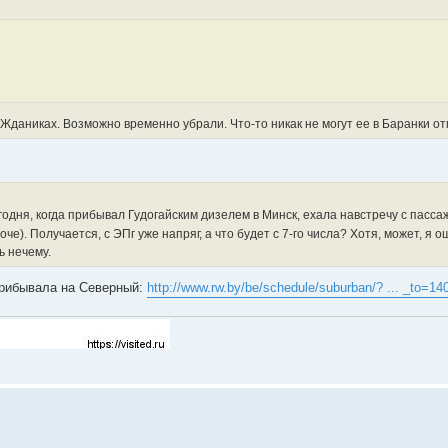
 Жданиках. Возможно временно убрали. Что-то никак не могут ее в Баранки от
одня, когда прибывал Гудогайским дизелем в Минск, ехала навстречу с пасс
оче). Получается, с ЭПг уже напряг, а что будет с 7-го числа? Хотя, может, я
ь нечему.
прибывала на Северный:
http://www.rw.by/be/schedule/suburban/? ... _to=14