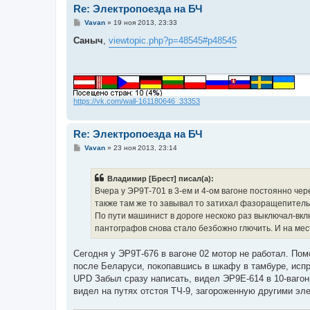
е
Re: Электропоезда на БЧ
С
Vavan
»
19 ноя 2013, 23:33
о
о
Саныч
,
viewtopic.php?p=48545#p48545
б
щ
е
н
и
е
https://vk.com/wall-161180646_33353
Re: Электропоезда на БЧ
С
Vavan
»
23 ноя 2013, 23:14
о
о
б
Владимир [Брест] писал(а):
щ
е
Вчера у ЭР9Т-701 в 3-ем и 4-ом вагоне постоянно че
н
также там же то завывал то затихал фазоращепитель
и
е
По пути машинист в дороге нескоко раз выключал-вклю
пантографов снова стало безбожно глючить. И на мес
Сегодня у ЭР9Т-676 в вагоне 02 мотор не работал. Пом
после Беларуси, покопавшись в шкафу в тамбуре, исп
UPD Забыл сразу написать, видел ЭР9Е-614 в 10-вагонн
видел на путях отстоя ТЧ-9, загороженную другими эле