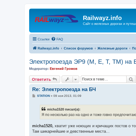
Railwayz.info
Сайт о железных дорогах и путе
Ссылки
FAQ
Railwayz.info
Список форумов
Железные дороги
П
Электропоезда ЭР9 (М, Е, Т, ТМ) на 
Модератор:
Евгений Громов
П
Ответить
Re: Электропоезда на БЧ
С
STATION
»
09 ноя 2013, 01:09
о
о
б
micha1520 писал(а):
щ
е
Я по несколько раз на одно и тоже говно предпочитаю
н
и
е
micha1520,
хватит уже ноющих и кричащих постов о том
Там шикарнейшие и девственные места...