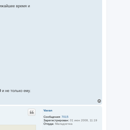
лижайшее время и
0
и не только ему.
В
е
р
Vavan
н
у
Сообщения:
7015
Зарегистрирован:
01 июн 2008, 11:19
т
Откуда:
Маладзечна
ь
с