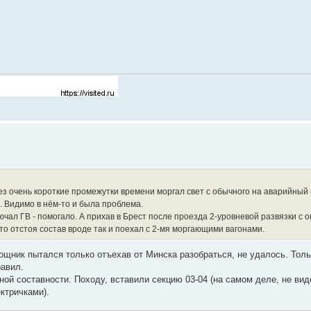
рез очень короткие промежутки времени моргал свет с обычного на аварийный 
. Видимо в нём-то и была проблема.
чал ГВ - помогало. А прихав в Брест после проезда 2-уровневой развязки с 
то отстоя состав вроде так и поехал с 2-мя моргающими вагонами.
ощник пытался только отъехав от Минска разобраться, не удалось. Тольк
равил.
ой составности. Походу, вставили секцию 03-04 (на самом деле, не виде
ктричками).