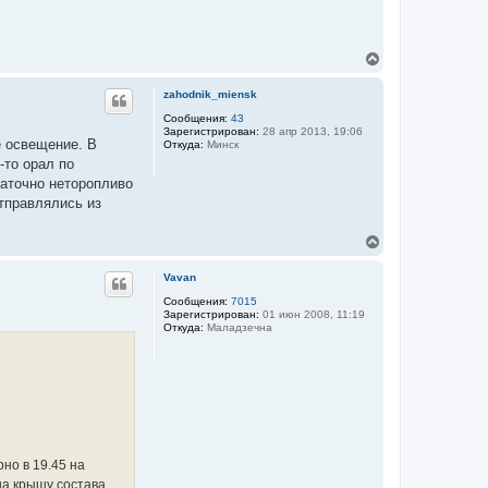
В
е
р
zahodnik_miensk
н
у
Сообщения:
43
Зарегистрирован:
28 апр 2013, 19:06
т
е освещение. В
Откуда:
Минск
ь
-то орал по
с
я
таточно неторопливо
к
тправлялись из
н
а
В
ч
е
а
р
л
Vavan
н
у
у
Сообщения:
7015
Зарегистрирован:
01 июн 2008, 11:19
т
Откуда:
Маладзечна
ь
с
я
к
н
а
ч
а
л
но в 19.45 на
у
на крышу состава