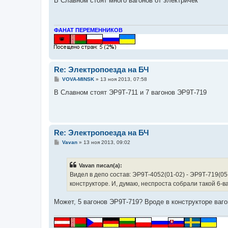
В Славном стоят много вагонов от электричек
б
щ
е
н
и
ФАНАТ ПЕРЕМЕННИКОВ
е
Re: Электропоезда на БЧ
С
VOVA-MINSK
»
13 ноя 2013, 07:58
о
о
В Славном стоят ЭР9Т-711 и 7 вагонов ЭР9Т-719
б
щ
е
н
и
е
Re: Электропоезда на БЧ
С
Vavan
»
13 ноя 2013, 09:02
о
о
б
Vavan писал(а):
щ
е
Видел в депо состав: ЭР9Т-4052(01-02) - ЭР9Т-719(05-
н
конструкторе. И, думаю, неспроста собрали такой 6-в
и
е
Может, 5 вагонов ЭР9Т-719? Вроде в конструкторе ваго