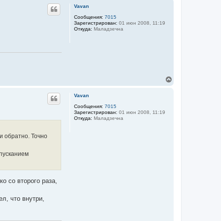
р
а
Vavan
н
ч
у
Сообщения:
7015
а
Зарегистрирован:
01 июн 2008, 11:19
т
л
Откуда:
Маладзечна
ь
у
с
я
к
н
а
ч
В
а
е
л
р
у
Vavan
н
у
Сообщения:
7015
Зарегистрирован:
01 июн 2008, 11:19
т
Откуда:
Маладзечна
ь
с
я
и обратно. Точно
к
н
опусканием
а
ч
а
л
о со второго раза,
у
л, что внутри,