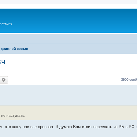
шествиях
одвижной состав
БЧ
оиск
Расширенный поиск
3900 соо
 не наступать.
, что как у нас все хренова. Я думаю Вам стоит переехать из РБ в РФ 