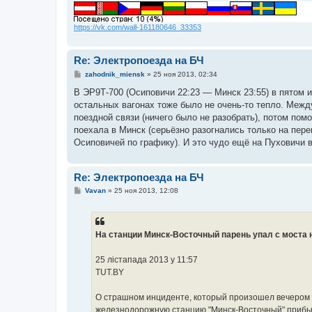
https://vk.com/wall-161180646_33353
Re: Электропоезда на БЧ
С
zahodnik_miensk
»
25 ноя 2013, 02:34
о
о
В ЭР9Т-700 (Осиповичи 22:23 — Минск 23:55) в пятом 
б
остальных вагонах тоже было не очень-то тепло. Межд
щ
е
поездной связи (ничего было не разобрать), потом по
н
поехала в Минск (серьёзно разогнались только на пер
и
е
Осиповичей по графику). И это чудо ещё на Пуховичи в 
Re: Электропоезда на БЧ
С
Vavan
»
25 ноя 2013, 12:08
о
о
б
щ
е
На станции Минск-Восточный парень упал с моста н
н
и
е
25 лiстапада 2013 у 11:57
TUT.BY
О страшном инциденте, который произошел вечером 2
железнодорожную станцию "Минск-Восточный" прибыл 