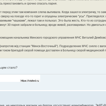
ь приостановить и срочно спасать парня.
вот перед этим там компания слегка выпивала. Когда зашел в электричку, то за
 сверху на поезде что-то горит и опущены электрические "усы". Пригляделся:
ваемыми "чашками", лежал там и полыхал. Это была жесть. Кто-то из сотрудн
нут 30 парня забрали в больницу, вроде живой, разговаривал. Но двигаться н
омощник начальника Минского городского управления МЧС Виталий Дембовс
 2 (напротив ж/д станции "Минск-Восточный"). Подразделение МЧС сняло с ваг
ким током бригадой скорой помощи доставлен в Больницу скорой медицинской
льцем стало?
на, на некоторых вагонах на бортах отсутствует идентификатор. Эр9Т-6