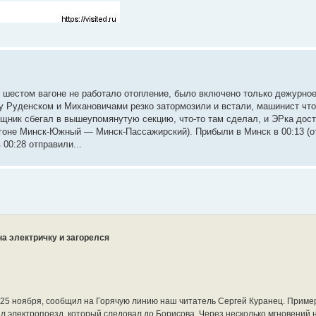
и шестом вагоне не работало отопление, было включено только дежурно
у Руденском и Михановичами резко затормозили и встали, машинист что
мощник сбегал в вышеупомянутую секцию, что-то там сделал, и ЭРка дос
егоне Минск-Южный — Минск-Пассажирский). Прибыли в Минск в 00:13 (о
00:28 отправили...
а электричку и загорелся
5 ноября, сообщил на Горячую линию наш читатель Сергей Куранец. Пример
электропоезд, который следовал до Борисова. Через несколько мгновений 