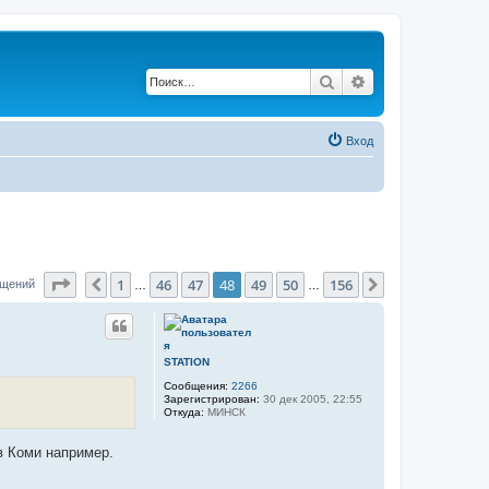
Поиск
Расширенный по
Вход
Страница
48
из
156
1
46
47
48
49
50
156
Пред.
След.
бщений
…
…
STATION
Сообщения:
2266
Зарегистрирован:
30 дек 2005, 22:55
Откуда:
МИНСК
в Коми например.