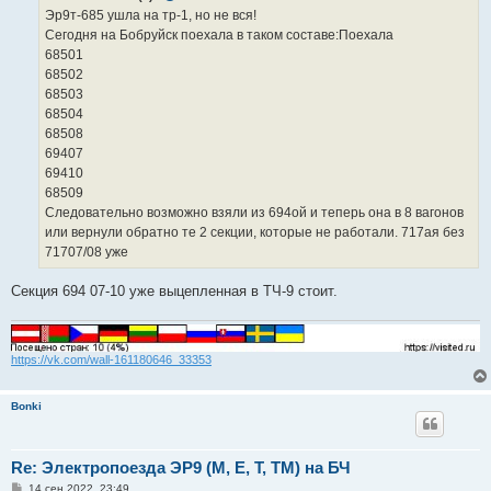
е
Эр9т-685 ушла на тр-1, но не вся!
н
Сегодня на Бобруйск поехала в таком составе:Поехала
и
е
68501
68502
68503
68504
68508
69407
69410
68509
Следовательно возможно взяли из 694ой и теперь она в 8 вагонов
или вернули обратно те 2 секции, которые не работали. 717ая без
71707/08 уже
Секция 694 07-10 уже выцепленная в ТЧ-9 стоит.
https://vk.com/wall-161180646_33353
Bonki
Re: Электропоезда ЭР9 (М, Е, Т, ТМ) на БЧ
С
14 сен 2022, 23:49