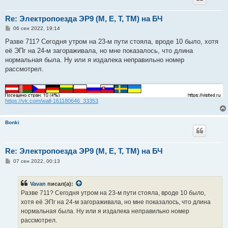
Re: Электропоезда ЭР9 (М, Е, Т, ТМ) на БЧ
С
06 сен 2022, 19:14
о
о
Разве 711? Сегодня утром на 23-м пути стояла, вроде 10 было, хотя
б
её ЭПг на 24-м загораживала, но мне показалось, что длина
щ
е
нормальная была. Ну или я издалека неправильно номер
н
рассмотрел.
и
е
https://vk.com/wall-161180646_33353
Bonki
Re: Электропоезда ЭР9 (М, Е, Т, ТМ) на БЧ
С
07 сен 2022, 00:13
о
о
б
Vavan
писал(а):
щ
е
Разве 711? Сегодня утром на 23-м пути стояла, вроде 10 было,
н
хотя её ЭПг на 24-м загораживала, но мне показалось, что длина
и
е
нормальная была. Ну или я издалека неправильно номер
рассмотрел.