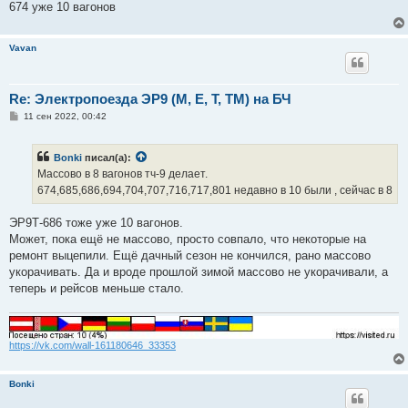
674 уже 10 вагонов
Vavan
Re: Электропоезда ЭР9 (М, Е, Т, ТМ) на БЧ
С
11 сен 2022, 00:42
о
о
б
Bonki
писал(а):
щ
е
Массово в 8 вагонов тч-9 делает.
н
674,685,686,694,704,707,716,717,801 недавно в 10 были , сейчас в 8
и
е
ЭР9Т-686 тоже уже 10 вагонов.
Может, пока ещё не массово, просто совпало, что некоторые на
ремонт выцепили. Ещё дачный сезон не кончился, рано массово
укорачивать. Да и вроде прошлой зимой массово не укорачивали, а
теперь и рейсов меньше стало.
https://vk.com/wall-161180646_33353
Bonki