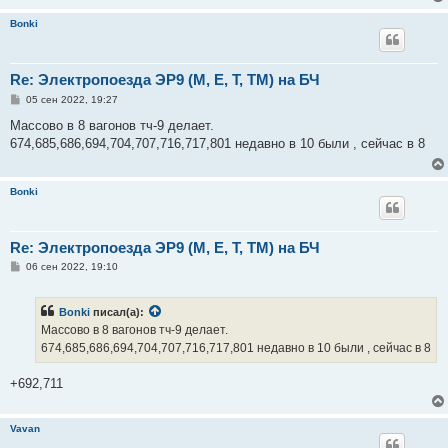
Bonki
Re: Электропоезда ЭР9 (М, Е, Т, ТМ) на БЧ
С
05 сен 2022, 19:27
о
о
Массово в 8 вагонов тч-9 делает.
б
674,685,686,694,704,707,716,717,801 недавно в 10 были , сейчас в 8
щ
е
н
и
Bonki
е
Re: Электропоезда ЭР9 (М, Е, Т, ТМ) на БЧ
С
06 сен 2022, 19:10
о
о
б
Bonki
писал(а):
щ
е
Массово в 8 вагонов тч-9 делает.
н
674,685,686,694,704,707,716,717,801 недавно в 10 были , сейчас в 8
и
е
+692,711
Vavan