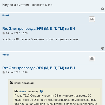
Издалека смотрел , короткая была
Bonki
Re: Электропоезда ЭР9 (М, Е, Т, ТМ) на БЧ
С
08 сен 2022, 13:03
о
о
У эр9тм-801 теперь 6 вагонов. Стоит в тупиках в тч-9
б
щ
е
н
и
Vavan
е
Re: Электропоезда ЭР9 (М, Е, Т, ТМ) на БЧ
С
09 сен 2022, 18:28
о
о
б
Bonki писал(а):
щ
е
н
Vavan
писал(а):
и
е
Разве 711? Сегодня утром на 23-м пути стояла, вроде 10
было, хотя её ЭПг на 24-м загораживала, но мне показалось,
что длина нормальная была. Ну или я издалека неправильно