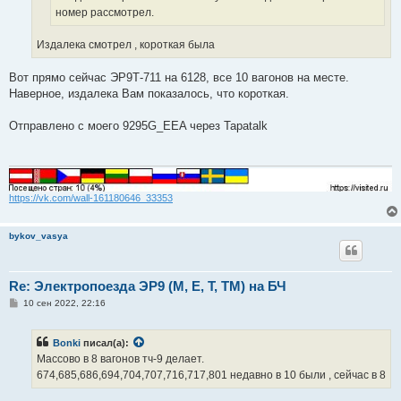
номер рассмотрел.
Издалека смотрел , короткая была
Вот прямо сейчас ЭР9Т-711 на 6128, все 10 вагонов на месте.
Наверное, издалека Вам показалось, что короткая.
Отправлено с моего 9295G_EEA через Tapatalk
https://vk.com/wall-161180646_33353
bykov_vasya
Re: Электропоезда ЭР9 (М, Е, Т, ТМ) на БЧ
С
10 сен 2022, 22:16
о
о
б
Bonki
писал(а):
щ
е
Массово в 8 вагонов тч-9 делает.
н
674,685,686,694,704,707,716,717,801 недавно в 10 были , сейчас в 8
и
е