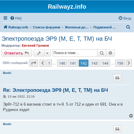
Railwayz.info
FAQ
Вход
П
Railwayz.info
Список форумов
Железные дороги
Подвижной состав
о
Электропоезда ЭР9 (М, Е, Т, ТМ) на БЧ
и
Модератор:
Евгений Громов
с
Поиск
Расширен
Ответить
к
Страница
142
из
156
1
140
141
142
143
144
156
Пред.
3900 сообщений
…
…
Bonki
Re: Электропоезда ЭР9 (М, Е, Т, ТМ) на БЧ
С
13 авг 2022, 22:16
о
о
Эр9т-712 в 6 вагонов стоит в тч-9. 5 от 712 и один от 691. Она и в
б
Руденск ездит
щ
е
н
и
Bonki
е