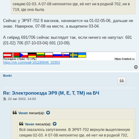
н
секцию 02-03. А 07-08 непонятно где, её нет ни в родной 702, ни в
и
е
719, где она была.
Сейчас у ЭР9Т-702 8 вагонов, начинается на 01-02-05-06, дальше не
знаю. Наверное, 07-08 на месте, а выцепили 03-04.
А гибрид 691/706 сейчас выглядит так, если ничего не напутал: 691
(01-02) 706 (07-10-03-04) 691 (10-09).
https://vk.com/wall-161180646_33353
Bonki
Re: Электропоезда ЭР9 (М, Е, Т, ТМ) на БЧ
С
22 авг 2022, 14:02
о
о
б
Vavan
писал(а):
щ
е
н
Vavan
писал(а):
и
е
Всё оказалось запутаннее. В ЭР9Т-702 вернули выцепленную
секцию 02-03. А 07-08 непонятно где, её нет ни в родной 702,