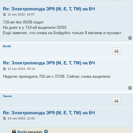
Re: Электропоезда ЭР9 (М, Е, Т, ТМ) на БЧ
С
11 сен 2022, 19:57
о
о
716-ая без 05/06 ездит.
б
На днях и у 714-ой выцепили 02/03.
щ
е
Ещё заметил, что снова на Бобруйск только 8 вагонов и пускают
н
и
е
Bonki
Re: Электропоезда ЭР9 (М, Е, Т, ТМ) на БЧ
С
12 сен 2022, 20:13
о
о
Неделю проездила 702-ая с 07/08. Сейчас снова выцепили
б
щ
е
н
и
Vavan
е
Re: Электропоезда ЭР9 (М, Е, Т, ТМ) на БЧ
С
14 сен 2022, 11:42
о
о
б
Bonki
писал(а):
щ