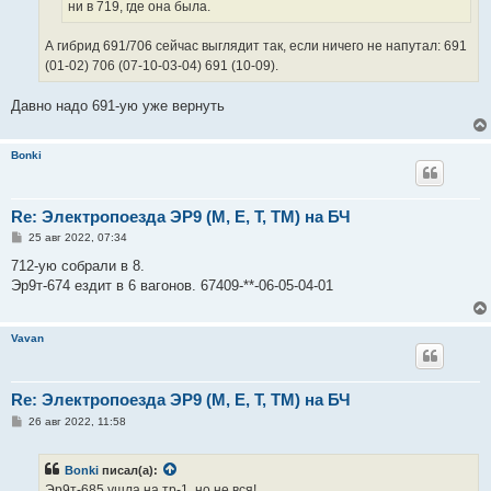
ни в 719, где она была.
А гибрид 691/706 сейчас выглядит так, если ничего не напутал: 691
(01-02) 706 (07-10-03-04) 691 (10-09).
Давно надо 691-ую уже вернуть
Bonki
Re: Электропоезда ЭР9 (М, Е, Т, ТМ) на БЧ
С
25 авг 2022, 07:34
о
о
712-ую собрали в 8.
б
Эр9т-674 ездит в 6 вагонов. 67409-**-06-05-04-01
щ
е
н
и
Vavan
е
Re: Электропоезда ЭР9 (М, Е, Т, ТМ) на БЧ
С
26 авг 2022, 11:58
о
о
б
Bonki
писал(а):
щ
е
Эр9т-685 ушла на тр-1, но не вся!