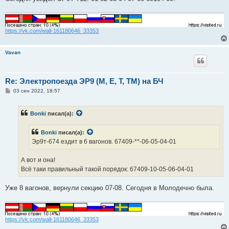
https://vk.com/wall-161180646_33353
Vavan
Re: Электропоезда ЭР9 (М, Е, Т, ТМ) на БЧ
С
03 сен 2022, 18:57
о
о
б
Bonki
писал(а):
щ
е
н
Bonki
писал(а):
и
е
Эр9т-674 ездит в 6 вагонов. 67409-**-06-05-04-01
А вот и она!
Всё таки правильный такой порядок: 67409-10-05-06-04-01
Уже 8 вагонов, вернули секцию 07-08. Сегодня в Молодечно была.
https://vk.com/wall-161180646_33353