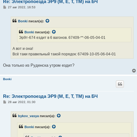
Re: Электропоезда ЭР9 (М, Е, Т, ТМ) на БЧ
С
27 авг 2022, 16:53
о
о
б
Bonki
писал(а):
щ
е
н
Bonki
писал(а):
и
е
Эр9т-674 ездит в 6 вагонов. 67409-**-06-05-04-01
А вот и она!
Всё таки правильный такой порядок: 67409-10-05-06-04-01
Она только из Руденска утром ездит?
Bonki
Re: Электропоезда ЭР9 (М, Е, Т, ТМ) на БЧ
С
28 авг 2022, 01:30
о
о
б
bykov_vasya
писал(а):
щ
е
н
Bonki
писал(а):
и
е