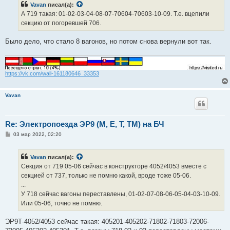
Vavan
писал(а):
А 719 такая: 01-02-03-04-08-07-70604-70603-10-09. Т.е. вцепили
секцию от погоревшей 706.
Было дело, что стало 8 вагонов, но потом снова вернули вот так.
https://vk.com/wall-161180646_33353
Vavan
Re: Электропоезда ЭР9 (М, Е, Т, ТМ) на БЧ
С
03 мар 2022, 02:20
о
о
б
Vavan
писал(а):
щ
е
Секция от 719 05-06 сейчас в конструкторе 4052/4053 вместе с
н
секцией от 737, только не помню какой, вроде тоже 05-06.
и
е
...
У 718 сейчас вагоны переставлены, 01-02-07-08-06-05-04-03-10-09.
Или 05-06, точно не помню.
ЭР9Т-4052/4053 сейчас такая: 405201-405202-71802-71803-72006-