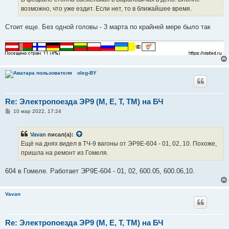
н
возможно, что уже ездит. Если нет, то в ближайшее время.
и
е
Стоит еще. Без одной головы - 3 марта по крайней мере было так
oleg-BY
Re: Электропоезда ЭР9 (М, Е, Т, ТМ) на БЧ
С
10 мар 2022, 17:24
о
о
б
Vavan
писал(а):
щ
е
Ещё на днях видел в ТЧ-9 вагоны от ЭР9Е-604 - 01, 02, 10. Похоже,
н
пришла на ремонт из Гомеля.
и
е
604 в Гомеле. Работает ЭР9Е-604 - 01, 02, 600.05, 600.06,10.
Vavan
Re: Электропоезда ЭР9 (М, Е, Т, ТМ) на БЧ