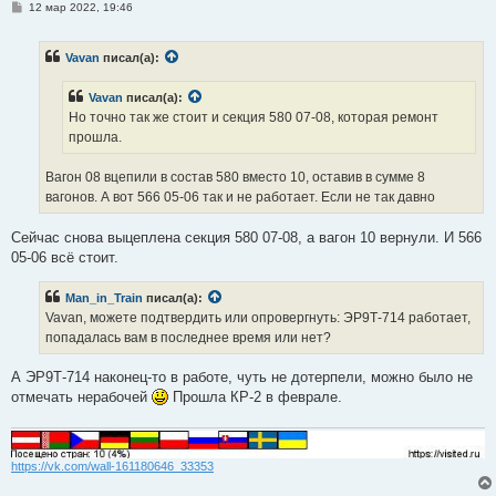
С
12 мар 2022, 19:46
о
о
б
Vavan
писал(а):
щ
е
н
Vavan
писал(а):
и
е
Но точно так же стоит и секция 580 07-08, которая ремонт
прошла.
Вагон 08 вцепили в состав 580 вместо 10, оставив в сумме 8
вагонов. А вот 566 05-06 так и не работает. Если не так давно
Сейчас снова выцеплена секция 580 07-08, а вагон 10 вернули. И 566
05-06 всё стоит.
Man_in_Train
писал(а):
Vavan, можете подтвердить или опровергнуть: ЭР9Т-714 работает,
попадалась вам в последнее время или нет?
А ЭР9Т-714 наконец-то в работе, чуть не дотерпели, можно было не
отмечать нерабочей
Прошла КР-2 в феврале.
https://vk.com/wall-161180646_33353