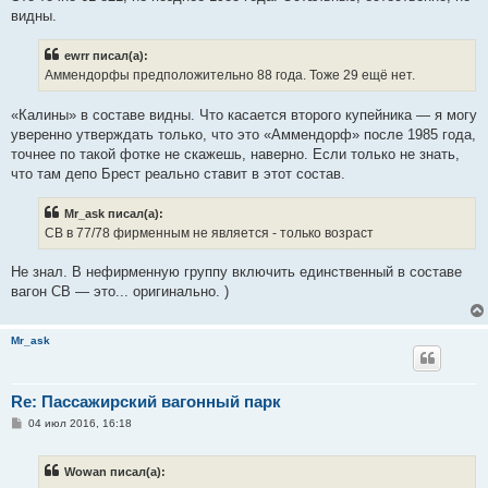
видны.
ewrr писал(а):
Аммендорфы предположительно 88 года. Тоже 29 ещё нет.
«Калины» в составе видны. Что касается второго купейника — я могу
уверенно утверждать только, что это «Аммендорф» после 1985 года,
точнее по такой фотке не скажешь, наверно. Если только не знать,
что там депо Брест реально ставит в этот состав.
Mr_ask писал(а):
СВ в 77/78 фирменным не является - только возраст
Не знал. В нефирменную группу включить единственный в составе
вагон СВ — это... оригинально. )
Mr_ask
Re: Пассажирский вагонный парк
С
04 июл 2016, 16:18
о
о
б
Wowan писал(а):
щ
е