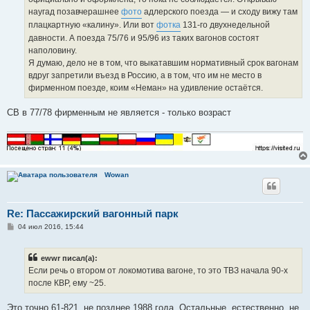
наугад позавчерашнее
фото
адлерского поезда — и сходу вижу там
плацкартную «калину». Или вот
фотка
131-го двухнедельной
давности. А поезда 75/76 и 95/96 из таких вагонов состоят
наполовину.
Я думаю, дело не в том, что выкатавшим нормативный срок вагонам
вдруг запретили въезд в Россию, а в том, что им не место в
фирменном поезде, коим «Неман» на удивление остаётся.
СВ в 77/78 фирменным не является - только возраст
Wowan
Re: Пассажирский вагонный парк
С
04 июл 2016, 15:44
о
о
б
ewwr писал(а):
щ
е
Если речь о втором от локомотива вагоне, то это ТВЗ начала 90-х
н
после КВР, ему ~25.
и
е
Это точно 61-821, не позднее 1988 года. Остальные, естественно, не