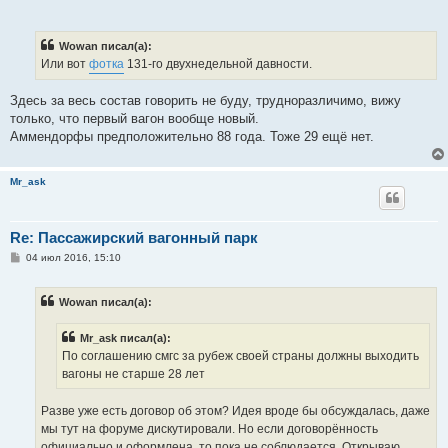
Wowan писал(а):
Или вот
фотка
131-го двухнедельной давности.
Здесь за весь состав говорить не буду, трудноразличимо, вижу
только, что первый вагон вообще новый.
Аммендорфы предположительно 88 года. Тоже 29 ещё нет.
Mr_ask
Re: Пассажирский вагонный парк
С
04 июл 2016, 15:10
о
о
б
Wowan писал(а):
щ
е
н
Mr_ask писал(а):
и
е
По соглашению смгс за рубеж своей страны должны выходить
вагоны не старше 28 лет
Разве уже есть договор об этом? Идея вроде бы обсуждалась, даже
мы тут на форуме дискутировали. Но если договорённость
официально и оформлена, то пока не соблюдается. Открываю