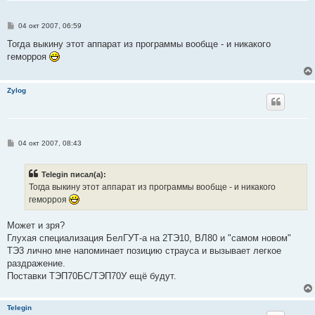
С
04 окт 2007, 06:59
о
о
Тогда выкину этот аппарат из программы вообще - и никакого
б
геморроя
щ
е
н
и
Zylog
е
С
04 окт 2007, 08:43
о
о
б
Telegin писал(а):
щ
е
Тогда выкину этот аппарат из программы вообще - и никакого
н
геморроя
и
е
Может и зря?
Глухая специализация БелГУТ-а на 2ТЭ10, ВЛ80 и "самом новом"
ТЭ3 лично мне напоминает позицию страуса и вызывает легкое
раздражение.
Поставки ТЭП70БС/ТЭП70У ещё будут.
Telegin