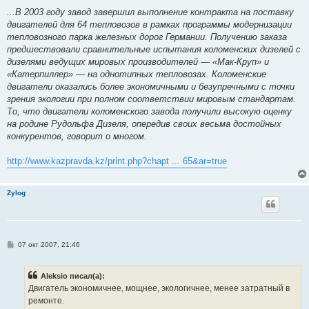
...В 2003 году завод завершил выполнение контракта на поставку
двигателей для 64 тепловозов в рамках программы модернизации
тепловозного парка железных дорог Германии. Получению заказа
предшествовали сравнительные испытания коломенских дизелей с
дизелями ведущих мировых производителей — «Мак-Круп» и
«Катерпиллер» — на однотипных тепловозах. Коломенские
двигатели оказались более экономичными и безупречными с точки
зрения экологии при полном соответствии мировым стандартам.
То, что двигатели коломенского завода получили высокую оценку
на родине Рудольфа Дизеля, опередив своих весьма достойных
конкурентов, говорит о многом.
http://www.kazpravda.kz/print.php?chapt ... 65&ar=true
Zylog
С
07 окт 2007, 21:46
о
о
б
Aleksio писал(а):
щ
е
Двигатель экономичнее, мощнее, экологичнее, менее затратный в
н
ремонте.
и