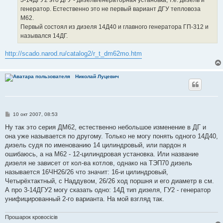
и
е
генератор. Естественно это не первый вариант ДГУ тепловоза
М62.
Первый состоял из дизеля 14Д40 и главного генератора ГП-312 и
назывался 14ДГ.
http://scado.narod.ru/catalog2/r_t_dm62mo.htm
Николай Луцевич
С
10 окт 2007, 08:53
о
о
Ну так это серия ДМ62, естественно небольшое изменение в ДГ и
б
она уже называется по другому. Только не могу понять одного 14Д40,
щ
е
дизель судя по именованию 14 цилиндровый, или пардон я
н
ошибаюсь, а на М62 - 12-цилиндровая установка. Или название
и
е
дизеля не зависет от кол-ва котлов, однако на ТЭП70 дизель
называется 16ЧН26/26 что значит: 16-и цилиндровый,
Четырёхтактный, с Наддувом, 26/26 ход поршня и его диаметр в см.
А про 3-14ДГУ2 могу сказать одно: 14Д тип дизеля, ГУ2 - генератор
унифицированный 2-го варианта. На мой взгляд так.
Прошарок кровосiciв