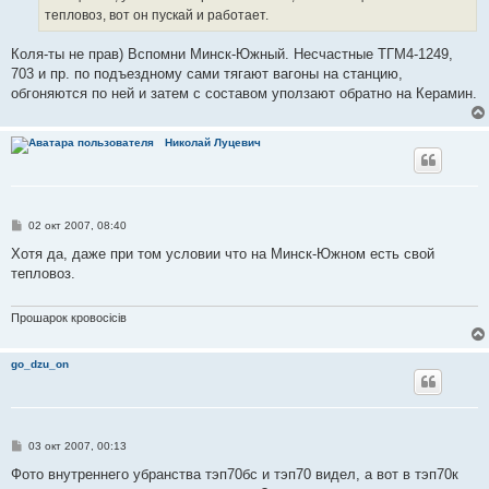
тепловоз, вот он пускай и работает.
Коля-ты не прав) Вспомни Минск-Южный. Несчастные ТГМ4-1249,
703 и пр. по подъездному сами тягают вагоны на станцию,
обгоняются по ней и затем с составом уползают обратно на Керамин.
Николай Луцевич
С
02 окт 2007, 08:40
о
о
Хотя да, даже при том условии что на Минск-Южном есть свой
б
тепловоз.
щ
е
н
и
Прошарок кровосiciв
е
go_dzu_on
С
03 окт 2007, 00:13
о
о
Фото внутреннего убранства тэп70бс и тэп70 видел, а вот в тэп70к
б