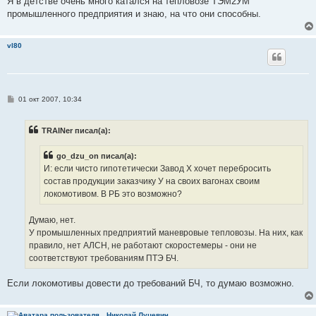
Я в детстве очень много катался на тепловозе ТЭМ2УМ
н
промышленного предприятия и знаю, на что они способны.
и
е
vl80
С
01 окт 2007, 10:34
о
о
б
TRAINer писал(а):
щ
е
н
go_dzu_on писал(а):
и
е
И: если чисто гипотетически Завод Х хочет перебросить
состав продукции заказчику У на своих вагонах своим
локомотивом. В РБ это возможно?
Думаю, нет.
У промышленных предприятий маневровые тепловозы. На них, как
правило, нет АЛСН, не работают скоростемеры - они не
соответствуют требованиям ПТЭ БЧ.
Если локомотивы довести до требований БЧ, то думаю возможно.
Николай Луцевич