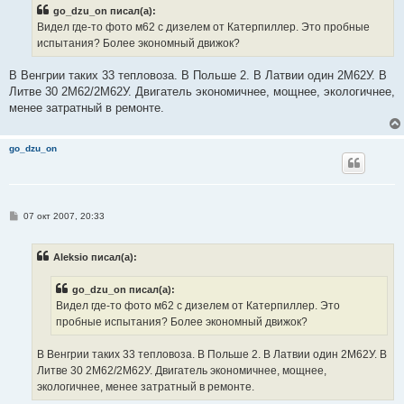
б
go_dzu_on писал(а):
щ
е
Видел где-то фото м62 с дизелем от Катерпиллер. Это пробные
н
испытания? Более экономный движок?
и
е
В Венгрии таких 33 тепловоза. В Польше 2. В Латвии один 2М62У. В
Литве 30 2М62/2М62У. Двигатель экономичнее, мощнее, экологичнее,
менее затратный в ремонте.
go_dzu_on
С
07 окт 2007, 20:33
о
о
б
Aleksio писал(а):
щ
е
н
go_dzu_on писал(а):
и
е
Видел где-то фото м62 с дизелем от Катерпиллер. Это
пробные испытания? Более экономный движок?
В Венгрии таких 33 тепловоза. В Польше 2. В Латвии один 2М62У. В
Литве 30 2М62/2М62У. Двигатель экономичнее, мощнее,
экологичнее, менее затратный в ремонте.