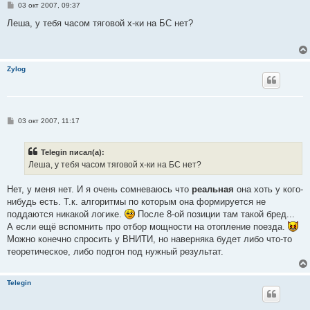
С
03 окт 2007, 09:37
о
о
Леша, у тебя часом тяговой х-ки на БС нет?
б
щ
е
н
и
Zylog
е
С
03 окт 2007, 11:17
о
о
б
Telegin писал(а):
щ
е
Леша, у тебя часом тяговой х-ки на БС нет?
н
и
е
Нет, у меня нет. И я очень сомневаюсь что
реальная
она хоть у кого-
нибудь есть. Т.к. алгоритмы по которым она формируется не
поддаются никакой логике.
После 8-ой позиции там такой бред...
А если ещё вспомнить про отбор мощности на отопление поезда.
Можно конечно спросить у ВНИТИ, но наверняка будет либо что-то
теоретическое, либо подгон под нужный результат.
Telegin