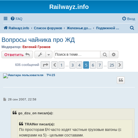
Railwayz.info
FAQ
Вход
П
Railwayz.info
Список форумов
Железные дороги
Подвижной состав
о
Вопросы чайника про ЖД
и
Модератор:
Евгений Громов
с
Поиск
Расширен
Ответить
к
Страница
5
из
25
1
3
4
5
6
7
25
Пред.
След.
606 сообщений
…
…
ТЧ-15
С
28 сен 2007, 22:58
о
о
б
go_dzu_on писал(а):
щ
е
н
TRAINer писал(а):
и
е
По просторам БЧ часто ходят частные грузовые вагоны (с
номерами на 5) - целыми составами.