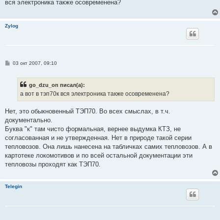
вся электроника также осовременена?
щ
е
н
и
Zylog
е
С
03 окт 2007, 09:10
о
о
б
go_dzu_on писал(а):
щ
е
а вот в тэп70к вся электроника также осовременена?
н
и
е
Нет, это обыкновенный ТЭП70. Во всех смыслах, в т.ч.
документально.
Буква "к" там чисто формальная, вернее выдумка КТЗ, не
согласованная и не утвержденная. Нет в природе такой серии
тепловозов. Она лишь нанесена на табличках самих тепловозов. А в
картотеке локомотивов и по всей остальной документации эти
тепловозы проходят как ТЭП70.
Telegin