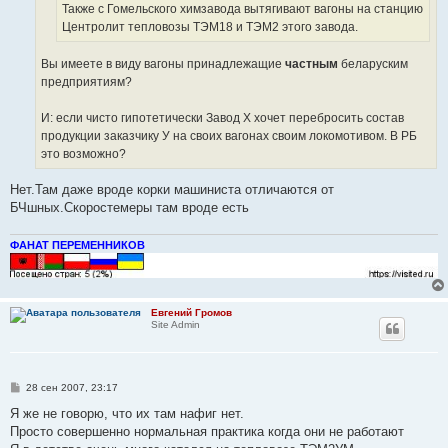
Также с Гомельского химзавода вытягивают вагоны на станцию
Центролит тепловозы ТЭМ18 и ТЭМ2 этого завода.
Вы имеете в виду вагоны принадлежащие
частным
беларуским
предприятиям?
И: если чисто гипотетически Завод Х хочет перебросить состав
продукции заказчику У на своих вагонах своим локомотивом. В РБ
это возможно?
Нет.Там даже вроде корки машиниста отличаются от
БЧшных.Скоростемеры там вроде есть
ФАНАТ ПЕРЕМЕННИКОВ
Евгений Громов
Site Admin
С
28 сен 2007, 23:17
о
о
Я же не говорю, что их там нафиг нет.
б
Просто совершенно нормальная практика когда они не работают
щ
е