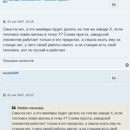
С
01 окт 2007, 20:18
о
о
Смысла нет, а кто манёвры будет делать на том же заводе Х, если
б
тепловоз повёз вагоны в точку У? Схема проста, заводской
щ
е
локомотив работает только в его пределах, а смыла ехать ему на
н
станцю нет, у него своей работы хватит, а на станции есть свой
и
е
тепловоз, вот он пускай и работает.
Прошарок кровосiciв
micha1520
С
01 окт 2007, 20:22
о
о
б
Vladlen писал(а):
щ
е
Смысла нет, а кто манёвры будет делать на том же заводе Х, если
н
тепловоз повёз вагоны в точку У? Схема проста, заводской
и
е
локомотив работает только в его пределах, а смыла ехать ему на
станцю нет, у него своей работы хватит, а на станции есть свой