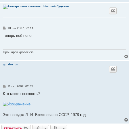
Николай Луцевич
С
10 окт 2007, 22:14
о
о
Теперь всё ясно.
б
щ
е
н
и
Прошарок кровосiciв
е
go_dzu_on
С
11 окт 2007, 02:35
о
о
Кто может опознать?
б
щ
е
н
и
е
Это поездка Л. И. Брежнева по СССР, 1978 год.
Ответить