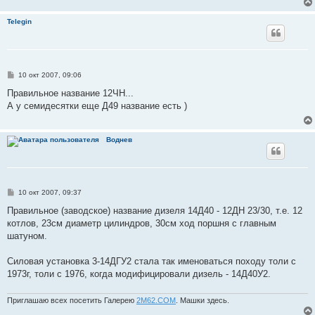
Telegin
С
10 окт 2007, 09:06
о
о
Правильное название 12ЧН...
б
А у семидесятки еще Д49 название есть )
щ
е
н
и
Воднев
е
С
10 окт 2007, 09:37
о
о
Правильное (заводское) название дизеля 14Д40 - 12ДН 23/30, т.е. 12
б
котлов, 23см диаметр цилиндров, 30см ход поршня с главным
щ
е
шатуном.
н
и
е
Силовая установка 3-14ДГУ2 стала так именоваться походу толи с
1973г, толи с 1976, когда модифицировали дизель - 14Д40У2.
Приглашаю всех посетить Галерею
2М62.СОМ
. Машки здесь.