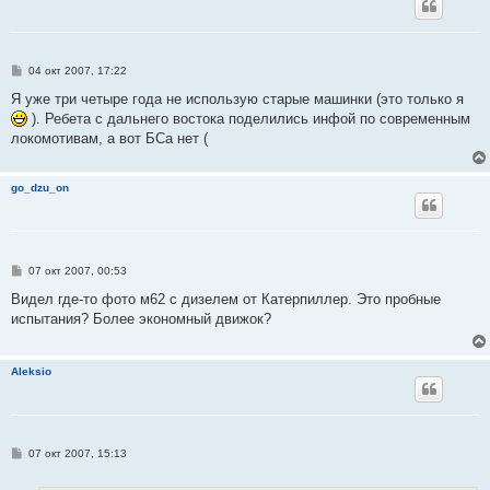
С
04 окт 2007, 17:22
о
о
Я уже три четыре года не использую старые машинки (это только я
б
). Ребета с дальнего востока поделились инфой по современным
щ
е
локомотивам, а вот БСа нет (
н
и
е
go_dzu_on
С
07 окт 2007, 00:53
о
о
Видел где-то фото м62 с дизелем от Катерпиллер. Это пробные
б
испытания? Более экономный движок?
щ
е
н
и
Aleksio
е
С
07 окт 2007, 15:13
о
о