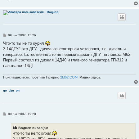
Воднев
С
09 окт 2007, 15:26
о
о
Что-то ты не то курил
б
3-14ДГУ2 это ДГУ - дизельгенераторная установка, т.е. дизель и
щ
е
генератор. Естественно это не первый вариант ДГУ тепловоза М62.
н
Первый состоял из дизеля 14Д40 и главного генератора ГП-312 и
и
е
назывался 14ДГ.
Приглашаю всех посетить Галерею
2М62.СОМ
. Машки здесь.
go_dzu_on
С
09 окт 2007, 19:20
о
о
б
Воднев писал(а):
щ
е
Что-то ты не то курил
н
3-14ДГУ2 это ДГУ - дизельгенераторная установка, т.е. дизель и