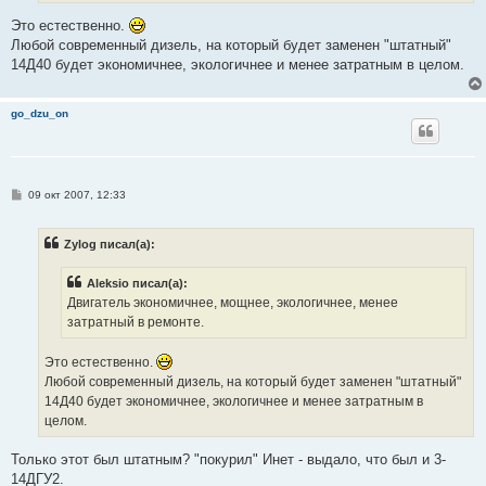
е
Это естественно.
Любой современный дизель, на который будет заменен "штатный"
14Д40 будет экономичнее, экологичнее и менее затратным в целом.
go_dzu_on
С
09 окт 2007, 12:33
о
о
б
Zylog писал(а):
щ
е
н
Aleksio писал(а):
и
е
Двигатель экономичнее, мощнее, экологичнее, менее
затратный в ремонте.
Это естественно.
Любой современный дизель, на который будет заменен "штатный"
14Д40 будет экономичнее, экологичнее и менее затратным в
целом.
Только этот был штатным? "покурил" Инет - выдало, что был и 3-
14ДГУ2.