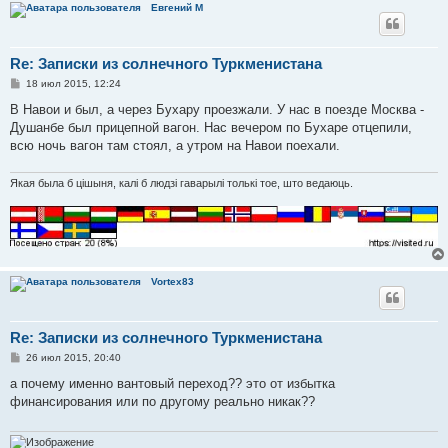
Евгений М
Re: Записки из солнечного Туркменистана
С
18 июл 2015, 12:24
о
о
В Навои и был, а через Бухару проезжали. У нас в поезде Москва -
б
Душанбе был прицепной вагон. Нас вечером по Бухаре отцепили,
щ
е
всю ночь вагон там стоял, а утром на Навои поехали.
н
и
е
Якая была б цішыня, калі б людзі гаварылі толькі тое, што ведаюць.
Vortex83
Re: Записки из солнечного Туркменистана
С
26 июл 2015, 20:40
о
о
а почему именно вантовый переход?? это от избытка
б
финансирования или по другому реально никак??
щ
е
н
и