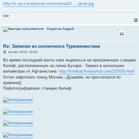
http://ic.pics.livejournal.com/tomkad/2 ... iginal.jpg
aaa
Скуратов Андрей
Re: Записки из солнечного Туркменистана
С
16 июл 2015, 15:43
о
о
Во время последней вахты смог вырваться на приграничную станцию
б
Келиф, расположенную на линии Бухара - Термез в нескольких
щ
е
километрах от Афганистана.
http://tomkad.livejournal.com/237655.html
н
Хотел зафоткать поезд Москва - Душанбе, но просчитался по
и
е
времени((
Пофотографировал станцию Келиф