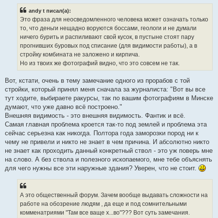
о
б
andy t писал(а):
щ
е
Это фраза для неосведомленного человека может означать только
н
то, что деньги нещадно воруются боссами, геологи и не думали
и
е
ничего бурить и распиливают свой кусок, в пустыне стоят пару
прогнивших буровых под списание (для видимости работы), а в
стройку комбината не заложено и кирпича.
Но из твоих же фотографий видно, что это совсем не так.
Вот, кстати, очень в тему замечание одного из прорабов с той
стройки, который принял меня сначала за журналиста: "Вот вы все
тут ходите, выбираете ракурсы, так по вашим фотографиям в Минске
думают, что уже давно всё построено."
Внешняя видимость - это внешняя видимость. Фантик и всё.
Самая главная проблема кроется так-то под землей и проблема эта
сейчас серьезна как никогда. Полтора года заморозки пород ни к
чему не привели и никто не знает в чем причина. И абсолютно никто
не знает как проходить данный конкретный ствол - это уж поверь мне
на слово. А без ствола и полезного ископаемого, мне тебе объяснять
для чего нужны все эти наружные здания? Уверен, что не стоит.
А это общественный форум. Зачем вообще выдавать сложности на
работе на обозрение людям , да еще и под сомнительными
комменатриями "Там все ваще х...во"??? Вот суть замечания.