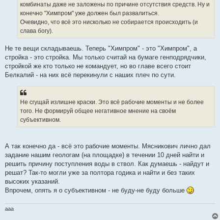
комбинаты даже не заложены по причине отсутствия средств. Ну и
конечно "Химпром" уже должен был развалиться.
Очевидно, что всё это нисколько не собирается происходить (и
слава богу).
Не те вещи складываешь. Теперь "Химпром" - это "Химпром", а
стройка - это стройка. Мы только считай на бумаге генподрядчики,
стройкой же кто только не командует, но во главе всего стоит
Белкалий - на них всё перекинули с наших плеч по сути.
Не сгущай излишне краски. Это всё рабочие моменты и не более
того. Не формируй общее негативное мнение на своём
субъективном.
А так конечно да - всё это рабочие моменты. Мясникович лично дал
задание нашим геологам (на площадке) в течении 10 дней найти и
решить причину поступления воды в ствол. Как думаешь - найдут и
решат? Так-то могли уже за полтора годика и найти и без таких
высоких указаний.
Впрочем, опять я о субъективном - не буду-не буду больше
aaa