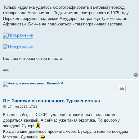
Только издалека удалось сфотографировать вантовый переход
газопровода Афганистан - Таджикистан, построенного в 1975 году.
Переход сооружен над рекой Амударья на границе Туркменистан -
Афганистан. Ближе не подобраться - там пограничная застава.
Больше интересностей в посте.
aaa
Евгений М
Re: Записки из солнечного Туркменистана
С
17 июл 2015, 17:18
о
о
Казалось бы, эксСССР, куда ещё относительно недавно мог
б
добраться каждый. А сейчас уже такая экзотика. По доброму
щ
е
завидую! Супер!
н
Когда то мне довелось проехать через Бухару, и именно поездом
и
е
Москва - Душанбе.