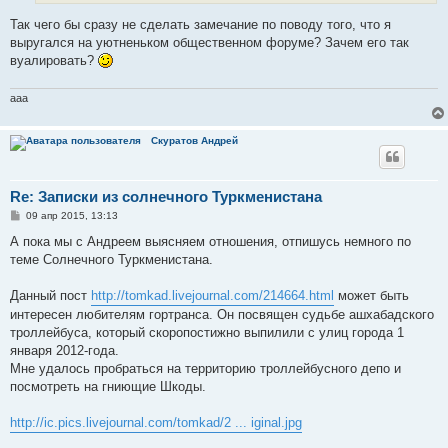
Так чего бы сразу не сделать замечание по поводу того, что я
выругался на уютненьком общественном форуме? Зачем его так
вуалировать?
aaa
Скуратов Андрей
Re: Записки из солнечного Туркменистана
С
09 апр 2015, 13:13
о
о
А пока мы с Андреем выясняем отношения, отпишусь немного по
б
теме Солнечного Туркменистана.
щ
е
н
Данный пост
http://tomkad.livejournal.com/214664.html
может быть
и
е
интересен любителям гортранса. Он посвящен судьбе ашхабадского
троллейбуса, который скоропостижно выпилили с улиц города 1
января 2012-года.
Мне удалось пробраться на территорию троллейбусного депо и
посмотреть на гниющие Шкоды.
http://ic.pics.livejournal.com/tomkad/2 ... iginal.jpg