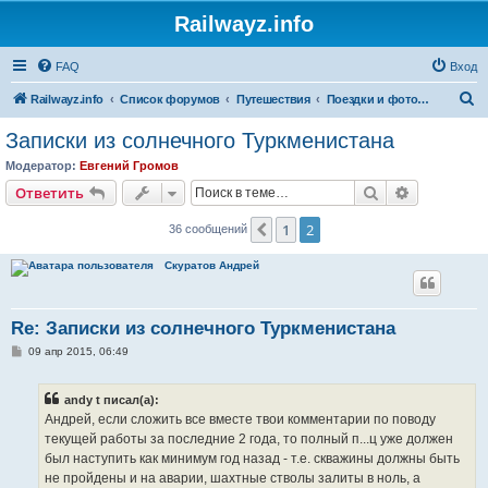
Railwayz.info
FAQ
Вход
П
Railwayz.info
Список форумов
Путешествия
Поездки и фотосессии
о
Записки из солнечного Туркменистана
и
Модератор:
Евгений Громов
с
Поиск
Расширен
Ответить
к
1
2
Пред.
36 сообщений
Скуратов Андрей
Re: Записки из солнечного Туркменистана
С
09 апр 2015, 06:49
о
о
б
andy t писал(а):
щ
е
Андрей, если сложить все вместе твои комментарии по поводу
н
текущей работы за последние 2 года, то полный п...ц уже должен
и
е
был наступить как минимум год назад - т.е. скважины должны быть
не пройдены и на аварии, шахтные стволы залиты в ноль, а