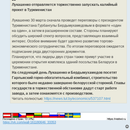
щ
е
Лукашенко отправляется торжественно запускать калийный
н
проект в Туркменистан
и
е
Лукашенко 30 марта сначала проведет переговоры с президентом
Туркменистана Гурбангулы Бердымухамедовым в формате «один
на один», а затем в расширенном составе. Стороны планируют
обсудить широкий спектр вопросов, представляющих взаимный
интерес. Особое внимание будет уделено развитию торгово-
экономического сотрудничества. По итогам переговоров ожидается
подписание ряда двусторонних документов.
Планируется, что лидеры двух стран также примут участие в
церемонии открытия комплекса зданий посольства Беларуси в
Туркменистане.
На следующий день Лукашенко и Бердымухамедов посетят
Гарлыкский горно-обогатительный комбинат, строительство
которого было недавно завершено белорусской стороной. Главы
государств в торжественной обстановке дадут старт работе
завода, а затем ознакомятся с производством.
Читать полностью:
https://news.tut.by/economics/537107.html
https://vk.com/wall-161180646_33353