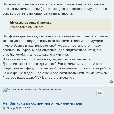
Это понятно и не так важно к сути моего замечания. Я складываю
лишь твои комментарии (не только здесь) и картина получается не
совсем соответствующая действительности.
Скуратов Андрей писал(а):
Хуево там в общем всё
Это фраза для неосведомленного человека может означать только
то, что деньги нещадно воруются боссами, геологи и не думали
ничего бурить и распиливают свой кусок, в пустыне стоят пару
прогнивших буровых под списание (для видимости работы), а в
стройку комбината не заложено и кирпича.
Но из твоих же фотографий видно, что это совсем не так.
Да, не без косяков - но где их нет? Это рабочие моменты. А это
общественный форум. Зачем вообще выдавать сложности на работе
на обозрение людям , да еще и под сомнительными комменатриями
"Там все ваще х...во"??? Вот суть замечания.
Скуратов Андрей
Re: Записки из солнечного Туркменистана
С
09 апр 2015, 13:07
о