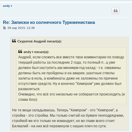
andy t
Re: Записки из солнечного Туркменистана
С
09 апр 2015, 12:38
о
о
б
Скуратов Андрей писал(а):
щ
е
н
andy t писал(а):
и
е
Андрей, если сложить все вместе твои комментарии по поводу
текущей работы за последние 2 года, то полный п...ц уже
должен был наступить как минимум год назад - т.е. скважины
должны быть не пройдены и на аварии, шахтные стволы
залиты в ноль, а комбинаты даже не заложены по причине
отсутствия средств. Ну и конечно "Химпром" уже должен был
развалиться.
Очевидно, что всё это нисколько не собирается происходить (и
слава богу).
Не те вещи складываешь. Теперь "Химпром" - это "Химпром", а
стройка - это стройка. Мы только считай на бумаге генподрядчики,
стройкой же кто только не командует, но во главе всего стоит
Белкалий - на них всё перекинули с наших плеч по сути.