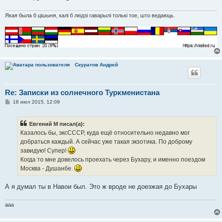
Якая была б цішыня, калі б людзі гаварылі толькі тое, што ведаюць.
Скуратов Андрей
Re: Записки из солнечного Туркменистана
С
18 июл 2015, 12:09
о
о
б
Евгений М писал(а):
щ
е
Казалось бы, эксСССР, куда ещё относительно недавно мог
н
добраться каждый. А сейчас уже такая экзотика. По доброму
и
е
завидую! Супер!
Когда то мне довелось проехать через Бухару, и именно поездом
Москва - Душанбе.
А я думал ты в Навои был. Это ж вроде не доезжая до Бухары
aaa