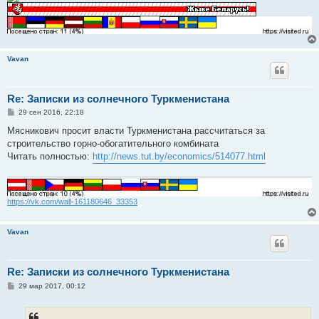
е
Vavan
Re: Записки из солнечного Туркменистана
С
29 сен 2016, 22:18
о
о
Мясникович просит власти Туркменистана рассчитаться за
б
строительство горно-обогатительного комбината
щ
е
Читать полностью:
http://news.tut.by/economics/514077.html
н
и
е
https://vk.com/wall-161180646_33353
Vavan
Re: Записки из солнечного Туркменистана
С
29 мар 2017, 00:12
о
о
б