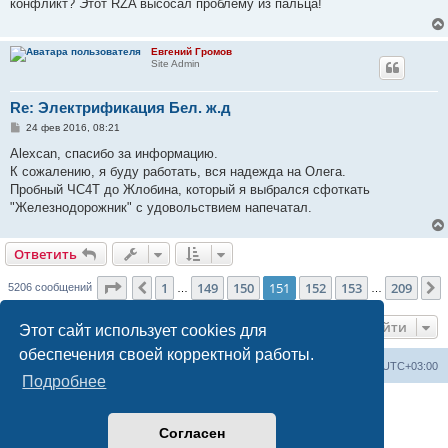
конфликт? Этот RZA высосал проблему из пальца!
щ
е
н
и
Евгений Громов
е
Site Admin
Re: Электрификация Бел. ж.д
С
24 фев 2016, 08:21
о
о
Alexcan, спасибо за информацию.
б
К сожалению, я буду работать, вся надежда на Олега.
щ
е
Пробный ЧС4Т до Жлобина, который я выбрался сфоткать
н
"Железнодорожник" с удовольствием напечатал.
и
е
Ответить
Страница
151
из
209
1
149
150
151
152
153
209
Пред.
5206 сообщений
…
…
Перейти
Этот сайт использует cookies для
обеспечения своей корректной работы.
Railwayz.info
Список форумов
Часовой пояс:
UTC+03:00
Подробнее
Создано на основе
phpBB
® Forum Software © phpBB Limited
Русская поддержка phpBB
Согласен
Конфиденциальность
|
Правила