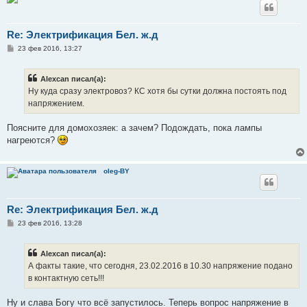
Re: Электрификация Бел. ж.д
С
23 фев 2016, 13:27
о
о
б
Alexcan писал(а):
щ
е
Ну куда сразу электровоз? КС хотя бы сутки должна постоять под
н
напряжением.
и
е
Поясните для домохозяек: а зачем? Подождать, пока лампы
нагреются?
oleg-BY
Re: Электрификация Бел. ж.д
С
23 фев 2016, 13:28
о
о
б
Alexcan писал(а):
щ
е
А факты такие, что сегодня, 23.02.2016 в 10.30 напряжение подано
н
в контактную сеть!!!
и
е
Ну и слава Богу что всё запустилось. Теперь вопрос напряжение в