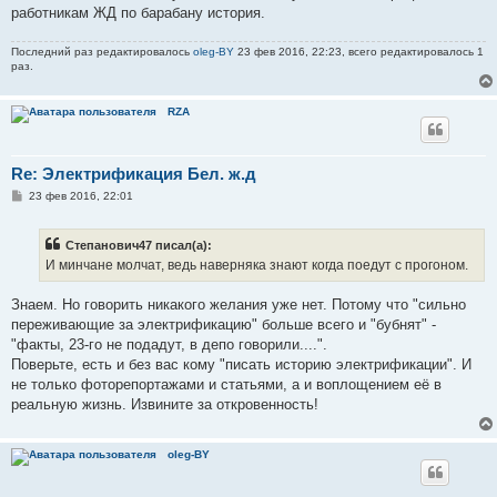
работникам ЖД по барабану история.
Последний раз редактировалось
oleg-BY
23 фев 2016, 22:23, всего редактировалось 1
раз.
RZA
Re: Электрификация Бел. ж.д
С
23 фев 2016, 22:01
о
о
б
Степанович47 писал(а):
щ
е
И минчане молчат, ведь наверняка знают когда поедут с прогоном.
н
и
е
Знаем. Но говорить никакого желания уже нет. Потому что "сильно
переживающие за электрификацию" больше всего и "бубнят" -
"факты, 23-го не подадут, в депо говорили....".
Поверьте, есть и без вас кому "писать историю электрификации". И
не только фоторепортажами и статьями, а и воплощением её в
реальную жизнь. Извините за откровенность!
oleg-BY