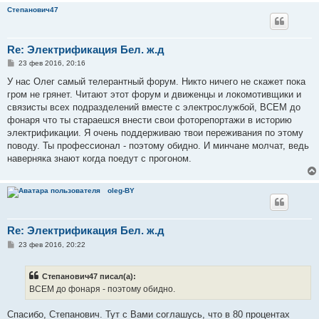
Степанович47
Re: Электрификация Бел. ж.д
С
23 фев 2016, 20:16
о
о
У нас Олег самый телерантный форум. Никто ничего не скажет пока
б
гром не грянет. Читают этот форум и движенцы и локомотивщики и
щ
е
связисты всех подразделений вместе с электрослужбой, ВСЕМ до
н
фонаря что ты стараешся внести свои фоторепортажи в историю
и
е
электрификации. Я очень поддерживаю твои переживания по этому
поводу. Ты профессионал - поэтому обидно. И минчане молчат, ведь
наверняка знают когда поедут с прогоном.
oleg-BY
Re: Электрификация Бел. ж.д
С
23 фев 2016, 20:22
о
о
б
Степанович47 писал(а):
щ
е
ВСЕМ до фонаря - поэтому обидно.
н
и
е
Спасибо, Степанович. Тут с Вами соглашусь, что в 80 процентах