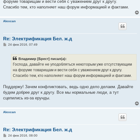
форуме товарищам и вести себя с уважением друг к другу.
щ
е
Спасибо тем, кто наполняет наш форум информацией и фактами.
н
и
е
Alexcan
Re: Электрификация Бел. ж.д
С
24 фев 2016, 07:49
о
о
б
Владимир [Брест] писал(а):
щ
е
Господа, давайте не уподобляться некоторым уже отсутствующим
н
на форуме товарищам и вести себя с уважением друг к другу.
и
е
Спасибо тем, кто наполняет наш форум информацией и фактами.
Поддержу! Зачем конфликтовать, ведь одно дело делаем. Давайте
будем добрее друг к другу. Все мы нормальные люди, а тут
сцепились из-за ерунды.
Alexcan
Re: Электрификация Бел. ж.д
С
24 фев 2016, 08:00
о