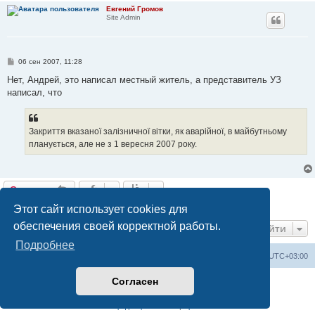
Евгений Громов
Site Admin
С
06 сен 2007, 11:28
о
о
Нет, Андрей, это написал местный житель, а представитель УЗ
б
написал, что
щ
е
н
и
е
Закриття вказаної залізничної вітки, як аварійної, в майбутньому
планується, але не з 1 вересня 2007 року.
Ответить
4 сообщения • Страница
1
из
1
Этот сайт использует cookies для
обеспечения своей корректной работы.
Перейти
Подробнее
Railwayz.info
Список форумов
Часовой пояс:
UTC+03:00
Согласен
Создано на основе
phpBB
® Forum Software © phpBB Limited
Русская поддержка phpBB
Конфиденциальность
|
Правила