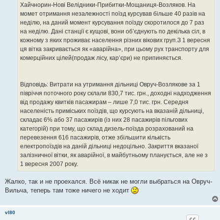
Хайчнорин-Нові Велідники-Прибитки-Мощаниця-Возляков. На
момет отримання незалежності поїзд курсував більше 40 разів на
неділю, на даний момент курсування поїзду скоротилося до 7 раз
на неділю. Дані станції є кущові, вони об’єднують по декілька сіл, в
кожному з яких проживає населення різних вікових груп.З 1 вересня
ця вітка закривається як «аварійна», при цьому рух транспорту для
комерційних цілей(продаж лісу, кар’єри) не припиняється.
Відповідь: Витрати на утримання дільниці Овруч-Возлякове за 1
півріччя поточного року склали 830,7 тис. грн., доходні надходження
від продажу квитків пасажирам – лише 7,0 тис. грн. Середня
населеність приміських поїздів, що курсують на вказаній дільниці,
складає 6% або 37 пасажирів (із них 28 пасажирів пільгових
категорій) при тому, що склад дизель-поїзда розрахований на
перевезення 616 пасажирів, отже збільшити кількість
електропоїздів на даній дільниці недоцільно. Закриття вказаної
залізничної вітки, як аварійної, в майбутньому планується, але не з
1 вересня 2007 року.
Жалко, так и не проехался. Всё никак не могли выбраться на Овруч-
Вильча, теперь там тоже ничего не ходит
vl80