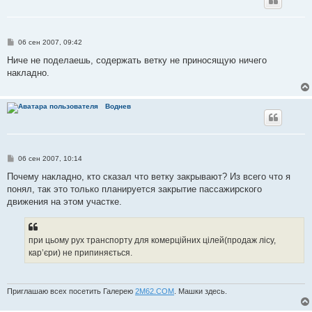
С
06 сен 2007, 09:42
о
о
Ниче не поделаешь, содержать ветку не приносящую ничего
б
накладно.
щ
е
н
и
Воднев
е
С
06 сен 2007, 10:14
о
о
Почему накладно, кто сказал что ветку закрывают? Из всего что я
б
понял, так это только планируется закрытие пассажирского
щ
е
движения на этом участке.
н
и
е
при цьому рух транспорту для комерційних цілей(продаж лісу,
кар’єри) не припиняється.
Приглашаю всех посетить Галерею
2М62.СОМ
. Машки здесь.