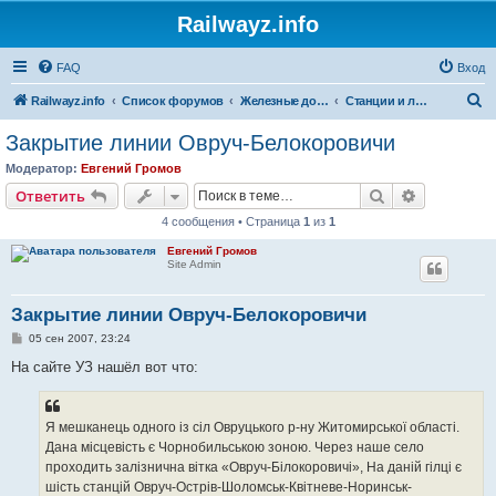
Railwayz.info
FAQ
Вход
П
Railwayz.info
Список форумов
Железные дороги
Станции и линии
о
Закрытие линии Овруч-Белокоровичи
и
Модератор:
Евгений Громов
с
Поиск
Расширен
Ответить
к
4 сообщения • Страница
1
из
1
Евгений Громов
Site Admin
Закрытие линии Овруч-Белокоровичи
С
05 сен 2007, 23:24
о
о
На сайте УЗ нашёл вот что:
б
щ
е
н
Я мешканець одного із сіл Овруцького р-ну Житомирської області.
и
е
Дана місцевість є Чорнобильською зоною. Через наше село
проходить залізнична вітка «Овруч-Білокоровичі», На даній гілці є
шість станцій Овруч-Острів-Шоломськ-Квітневе-Норинськ-