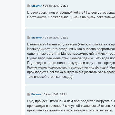
С
Steamer
»
06 авг 2007, 23:24
о
о
В свое время под очередной юбилей Гапеев сотоварищ
б
Восточному. К сожалению, у меня на руках пока только
щ
е
н
и
е
С
Steamer
»
08 авг 2007, 12:51
о
о
Выжимка из Гапеева-Лукьянова (книга, упомянутая в пр
б
Необходимость его создания была вызвана реорганизац
щ
е
однопутные ветви на Минск-пассажирский и Минск-товарны
н
Существующее ныне станционное здание 1949 года пос
и
е
Подъездных веток полно, а куда они ведут - это предм
Кроме железнодорожных и экономических функций Минс
производится погрузка-выгрузка з/к (назвать это меро
технической стоянки поезда).
С
Воднев
»
09 авг 2007, 09:21
о
о
Нус, процесс "именно на нем производится погрузка-выг
б
происходит в течение 7-минутной технической стоянки 
щ
е
правильно называется этапирование спецконтенгента.
н