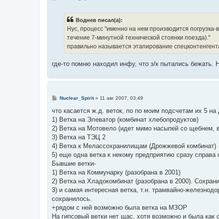
о
о
б
Воднев писал(а):
щ
е
Нус, процесс "именно на нем производится погрузка-в
н
течение 7-минутной технической стоянки поезда)."
и
е
правильно называется этапирование спецконтенгент
где-то помню находил инфу, что з/к пытались бежать. 
С
Nuclear_Spirit
»
11 авг 2007, 03:49
о
о
что касается ж.д. веток, по по моим подсчетам их 5 на
б
1) Ветка на Элеватор (комбинат хлебопродуктов)
щ
е
2) Ветка на Мотовело (идет мимо насыпей со щебнем, 
н
3) Ветка на ТЭЦ 2
и
е
4) Ветка к Мелассохранилищам (Дрожжевой комбинат)
5) еще одна ветка к некому предприятию сразу справа о
Бывшие ветки-
1) Ветка на Коммунарку (разобрана в 2001)
2) Ветка на Хладокомбинат (разобрана в 2000). Сохран
3) и самая интересная ветка, т.н. трамвайно-железнод
сохранилось.
+рядом с ней возможно была ветка на МЗОР
На гипсовый ветки нет щас, хотя возможно и была как 