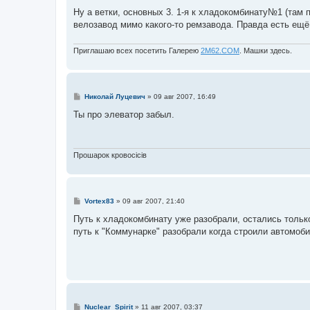
и
е
Ну а ветки, основных 3. 1-я к хладокомбинату№1 (там 
велозавод мимо какого-то ремзавода. Правда есть ещё
Приглашаю всех посетить Галерею
2М62.СОМ
. Машки здесь.
С
Николай Луцевич
»
09 авг 2007, 16:49
о
о
Ты про элеватор забыл.
б
щ
е
н
и
Прошарок кровосiciв
е
С
Vortex83
»
09 авг 2007, 21:40
о
о
Путь к хладокомбинату уже разобрали, остались только
б
путь к "Коммунарке" разобрали когда строили автомоб
щ
е
н
и
е
С
Nuclear_Spirit
»
11 авг 2007, 03:37