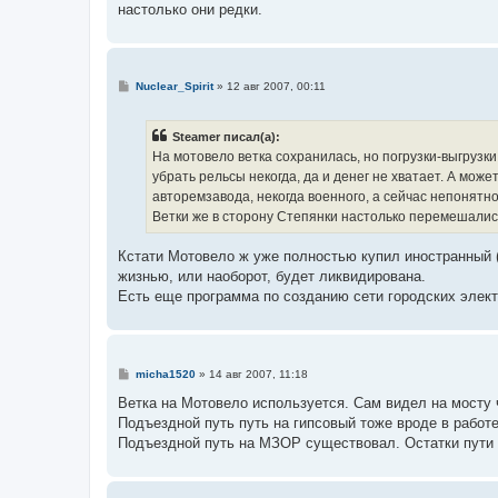
настолько они редки.
С
Nuclear_Spirit
»
12 авг 2007, 00:11
о
о
б
Steamer писал(а):
щ
е
На мотовело ветка сохранилась, но погрузки-выгрузки
н
убрать рельсы некогда, да и денег не хватает. А мо
и
е
авторемзавода, некогда военного, а сейчас непонятно
Ветки же в сторону Степянки настолько перемешались 
Кстати Мотовело ж уже полностью купил иностранный (
жизнью, или наоборот, будет ликвидирована.
Есть еще программа по созданию сети городских элект
С
micha1520
»
14 авг 2007, 11:18
о
о
Ветка на Мотовело используется. Сам видел на мосту 
б
Подъездной путь путь на гипсовый тоже вроде в работе
щ
е
Подъездной путь на МЗОР существовал. Остатки пути 
н
и
е