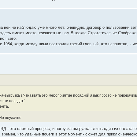
на ней не наблюдаю уже много лет: очевидно, договор о пользовании вет
ет здесь имеют место неизвестные нам Высокие Стратегические Соображе
но чьего.
 1984, когда между ними построили третий главный, что непонятно, к че
ка-выгрузка з/к (назвать это мероприятие посадкой язык просто не поворачив
янки поезда)."
ента.
 Но неудачно
 - это сложный процесс, и погрузка-выгрузка - лишь один из его этапо
х времен, что удачные побеги в этот момент - сюжет для приключенческ