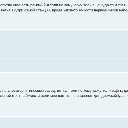
попутно ещё есть рампы) 2-я толи но комунарку толи ещё куда-то и трет
 ветка внутри самой станции, вроде какие-то ёмкости периодически нап
 на элеватор и гипсовый завод; ветка "толи но комунарку толи ещё куда
ильный мост; а ёмкости если мне память не изменяет для дрожжей (давн