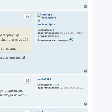
В
е
р
н
у
т
Nuclear_Spirit
ь
Сообщения:
6
с
Зарегистрирован:
23 июл 2007, 01:37
я
асторгнут, да
Откуда:
Шамбала
к
К
. Идет она мимо 124
Контактная информация:
н
о
а
н
т
ч
х относить.
а
а
к
л
т
ка заживет новой
у
н
а
я
и
В
н
е
ф
р
о
micha1520
р
н
м
у
Сообщения:
2776
а
Зарегистрирован:
20 апр 2006, 16:29
т
ц
для дорожников.
ь
и
я оттуда исчезли.
с
я
я
п
о
к
В
л
н
е
ь
а
р
з