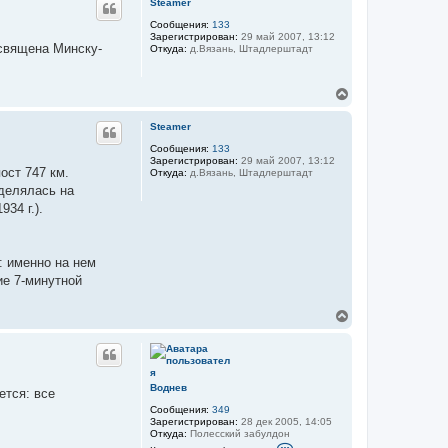
к
Steamer
н
т
у
Сообщения:
133
н
Зарегистрирован:
29 май 2007, 13:12
а
т
освящена Минску-
Откуда:
д.Вязань, Штадлерштадт
я
ь
и
с
н
я
ф
В
к
о
е
н
р
р
м
а
Steamer
а
н
ч
ц
у
Сообщения:
133
а
и
Зарегистрирован:
29 май 2007, 13:12
т
л
я
ост 747 км.
Откуда:
д.Вязань, Штадлерштадт
ь
у
п
зделялась на
с
о
я
л
34 г.).
ь
к
з
н
о
а
в
ч
: именно на нем
а
а
т
ие 7-минутной
л
е
л
у
я
В
N
е
u
р
c
н
l
у
e
т
a
Воднев
ется: все
r
ь
_
Сообщения:
349
с
S
Зарегистрирован:
28 дек 2005, 14:05
я
p
Откуда:
Полесский забулдон
к
К
i