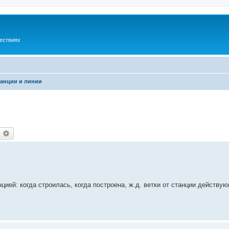
шествиях
анции и линии
оиск
Расширенный поиск
ией: когда строилась, когда построена, ж.д. ветки от станции действу