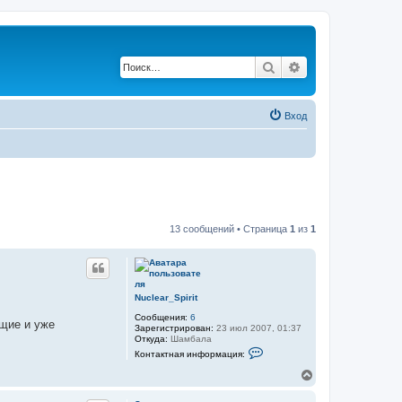
Поиск
Расширенный по
Вход
13 сообщений • Страница
1
из
1
Nuclear_Spirit
Сообщения:
6
ющие и уже
Зарегистрирован:
23 июл 2007, 01:37
Откуда:
Шамбала
К
Контактная информация:
о
н
В
т
е
а
р