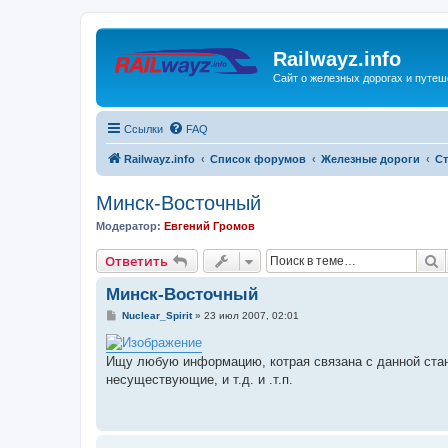
Railwayz.info
Сайт о железных дорогах и путе
Ссылки
FAQ
Railwayz.info
Список форумов
Железные дороги
Ст
Минск-Восточный
Модератор:
Евгений Громов
П
Ответить
Минск-Восточный
С
Nuclear_Spirit
»
23 июл 2007, 02:01
о
о
б
Ищу любую информацию, котрая связана с данной станц
щ
е
несуществующие, и т.д. и .т.п.
н
и
е