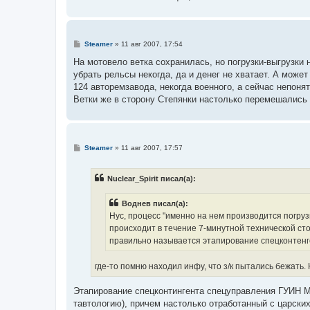
С
Steamer
»
11 авг 2007, 17:54
о
о
На мотовело ветка сохранилась, но погрузки-выгрузки 
б
убрать рельсы некогда, да и денег не хватает. А мож
щ
е
124 авторемзавода, некогда военного, а сейчас непонят
н
Ветки же в сторону Степянки настолько перемешались с
и
е
С
Steamer
»
11 авг 2007, 17:57
о
о
б
Nuclear_Spirit писал(а):
щ
е
н
Воднев писал(а):
и
е
Нус, процесс "именно на нем производится погруз
происходит в течение 7-минутной технической сто
правильно называется этапирование спецконтенг
где-то помню находил инфу, что з/к пытались бежать.
Этапирование спецконтингента спецуправления ГУИН МВД
тавтологию), причем настолько отработанный с царски