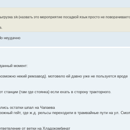
ыгрузка з/к (назвать это мероприятие посадкой язык просто не поворачиваетс
а.
Но неудачно
 данный момент:
возможно некий ремзавод). мотовело ей давно уже не пользуется вроде
т станции (там где стоянка) если ехать в сторону тракторного.
ились остатки шпал на Чапаева
орожный гейт, где ж.д. рельсы переходили в трамвайные пути на ул. Смол
ответвление от ветки на Хладокомбинат