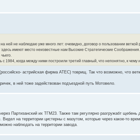
 на ней не наблюдаю уже много лет: очевидно, договор о пользовании веткой р
жет здесь имеют место неизвестные нам Высокие Стратегические Соображения
 чьего.
с 1984, когда между ними построили третий главный, что непонятно, к чему и
российско- астрийская фирма ATEC) товрищ. Так что возможно, что вет
ричек, в ней тоже задействован подъездной путь Мотовело.
через Партизанский их ТГМ23. Также там регулярно разгружабт щебень 
. Видел на территории цистерны с мазутом, которые через какое-то врем
можно наблюдать на территории завода.