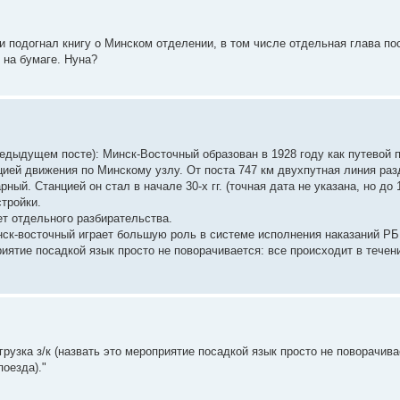
и подогнал книгу о Минском отделении, в том числе отдельная глава п
 на бумаге. Нуна?
едыдущем посте): Минск-Восточный образован в 1928 году как путевой п
ией движения по Минскому узлу. От поста 747 км двухпутная линия ра
й. Станцией он стал в начале 30-х гг. (точная дата не указана, но до 19
тройки.
ет отдельного разбирательства.
к-восточный играет большую роль в системе исполнения наказаний РБ
приятие посадкой язык просто не поворачивается: все происходит в течен
рузка з/к (назвать это мероприятие посадкой язык просто не поворачива
поезда)."