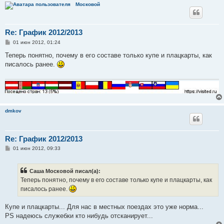
Московой
е
Re: График 2012/2013
С
01 июн 2012, 01:24
о
о
Теперь понятно, почему в его составе только купе и плацкарты, как
б
писалось ранее.
щ
е
н
и
е
dmkov
Re: График 2012/2013
С
01 июн 2012, 09:33
о
о
б
Саша Московой писал(а):
щ
е
Теперь понятно, почему в его составе только купе и плацкарты, как
н
писалось ранее.
и
е
Купе и плацкарты... Для нас в местных поездах это уже норма...
PS надеюсь служебки кто нибудь отсканирует...