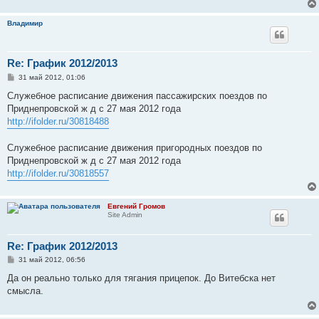
Владимир
Re: График 2012/2013
С
31 май 2012, 01:06
о
о
Служебное расписание движения пассажирских поездов по
б
Приднепровской ж д с 27 мая 2012 года
щ
е
http://ifolder.ru/30818488
н
и
е
Служебное расписание движения пригородных поездов по
Приднепровской ж д с 27 мая 2012 года
http://ifolder.ru/30818557
Евгений Громов
Site Admin
Re: График 2012/2013
С
31 май 2012, 06:56
о
о
Да он реально только для тягания прицепок. До Витебска нет
б
смысла.
щ
е
н
и