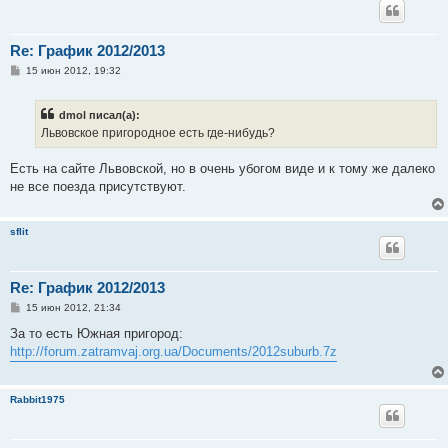
Re: График 2012/2013
С
15 июн 2012, 19:32
о
о
б
dmol писал(а):
щ
е
Львовское пригородное есть где-нибудь?
н
и
е
Есть на сайте Львовской, но в очень убогом виде и к тому же далеко
не все поезда присутствуют.
sflit
Re: График 2012/2013
С
15 июн 2012, 21:34
о
о
За то есть Южная пригород:
б
http://forum.zatramvaj.org.ua/Documents/2012suburb.7z
щ
е
н
и
Rabbit1975
е