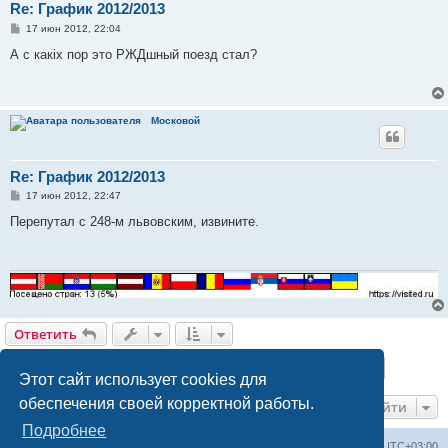
Re: График 2012/2013
С
17 июн 2012, 22:04
о
о
А с какіх пор это РЖДшный поезд стал?
б
щ
е
н
и
Московой
е
Re: График 2012/2013
С
17 июн 2012, 22:47
о
о
Перепутал с 248-м львовским, извините.
б
щ
е
н
и
е
Ответить
Страница
9
из
11
1
7
8
9
10
11
Пред.
След.
263 сообщения
…
Этот сайт использует cookies для
обеспечения своей корректной работы.
Перейти
Подробнее
Railwayz.info
Список форумов
Часовой пояс:
UTC+03:00