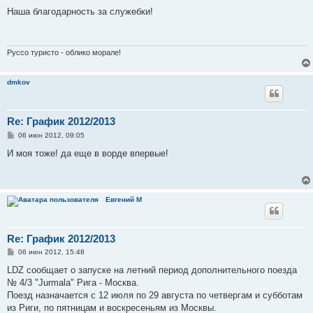
о
о
Наша благодарность за служебки!
б
щ
е
н
и
Руссо туристо - облико морале!
е
dmkov
Re: График 2012/2013
С
06 июн 2012, 09:05
о
о
И моя тоже! да еще в ворде впервые!
б
щ
е
н
и
Евгений М
е
Re: График 2012/2013
С
06 июн 2012, 15:48
о
о
LDZ сообщает о запуске на летний период дополнительного поезда
б
№ 4/3 "Jurmala" Рига - Москва.
щ
е
Поезд назначается с 12 июля по 29 августа по четвергам и субботам
н
из Риги, по пятницам и воскресеньям из Москвы.
и