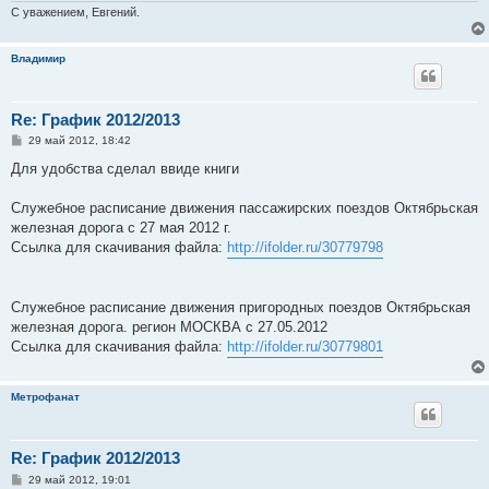
С уважением, Евгений.
Владимир
Re: График 2012/2013
С
29 май 2012, 18:42
о
о
Для удобства сделал ввиде книги
б
щ
е
Служебное расписание движения пассажирских поездов Октябрьская
н
железная дорога с 27 мая 2012 г.
и
е
Ссылка для скачивания файла:
http://ifolder.ru/30779798
Служебное расписание движения пригородных поездов Октябрьская
железная дорога. регион МОСКВА с 27.05.2012
Ссылка для скачивания файла:
http://ifolder.ru/30779801
Метрофанат
Re: График 2012/2013
С
29 май 2012, 19:01