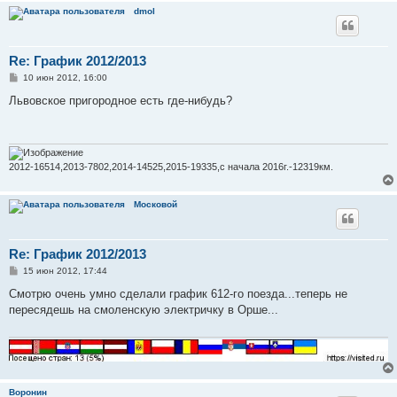
dmol
Re: График 2012/2013
С
10 июн 2012, 16:00
о
о
Львовское пригородное есть где-нибудь?
б
щ
е
н
и
е
2012-16514,2013-7802,2014-14525,2015-19335,с начала 2016г.-12319км.
Московой
Re: График 2012/2013
С
15 июн 2012, 17:44
о
о
Смотрю очень умно сделали график 612-го поезда...теперь не
б
пересядешь на смоленскую электричку в Орше...
щ
е
н
и
е
Воронин