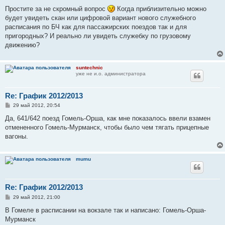
о
о
Простите за не скромный вопрос
Когда приблизительно можно
б
будет увидеть скан или цифровой вариант нового служебного
щ
е
расписания по БЧ как для пассажирских поездов так и для
н
пригородных? И реально ли увидеть служебку по грузовому
и
е
движению?
suntechnic
уже не и.о. администратора
Re: График 2012/2013
С
29 май 2012, 20:54
о
о
Да, 641/642 поезд Гомель-Орша, как мне показалось ввели взамен
б
отмененного Гомель-Мурманск, чтобы было чем тягать прицепные
щ
е
вагоны.
н
и
е
mumu
Re: График 2012/2013
С
29 май 2012, 21:00
о
о
В Гомеле в расписании на вокзале так и написано: Гомель-Орша-
б
Мурманск
щ