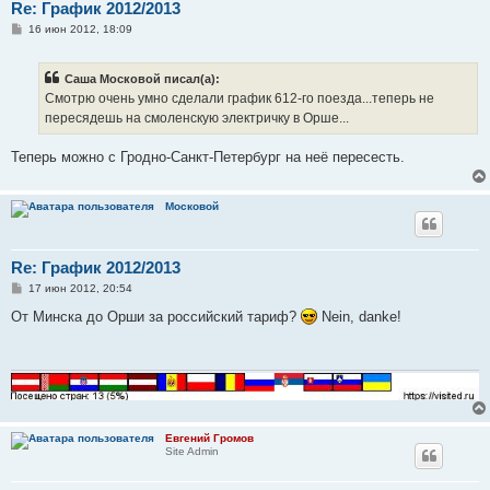
Re: График 2012/2013
С
16 июн 2012, 18:09
о
о
б
Саша Московой писал(а):
щ
е
Смотрю очень умно сделали график 612-го поезда...теперь не
н
пересядешь на смоленскую электричку в Орше...
и
е
Теперь можно с Гродно-Санкт-Петербург на неё пересесть.
Московой
Re: График 2012/2013
С
17 июн 2012, 20:54
о
о
От Минска до Орши за российский тариф?
Nein, danke!
б
щ
е
н
и
е
Евгений Громов
Site Admin