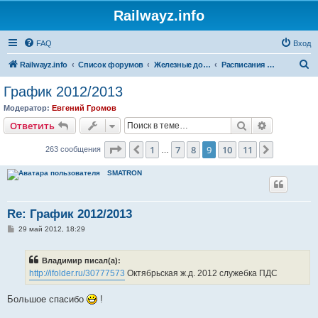
Railwayz.info
FAQ
Вход
П
Railwayz.info
Список форумов
Железные дороги
Расписания и организация движения
о
График 2012/2013
и
Модератор:
Евгений Громов
с
Поиск
Расширен
Ответить
к
Страница
9
из
11
1
7
8
9
10
11
Пред.
След.
263 сообщения
…
SMATRON
Re: График 2012/2013
С
29 май 2012, 18:29
о
о
б
Владимир писал(а):
щ
е
http://ifolder.ru/30777573
Октябрьская ж.д. 2012 служебка ПДС
н
и
е
Большое спасибо
!