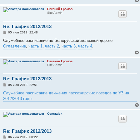
Евгений Громов
Site Admin
Re: График 2012/2013
С
05 июн 2012, 22:48
о
о
Служебное расписание по Белорусской железной дороге
б
Оглавление
,
часть 1
,
часть 2
,
часть 3
,
часть 4
.
щ
е
н
и
Евгений Громов
е
Site Admin
Re: График 2012/2013
С
05 июн 2012, 22:51
о
о
Служебное расписание движения пассажирских поездов по УЗ на
б
2012/2013 годы
щ
е
н
и
Constalex
е
Re: График 2012/2013
С
06 июн 2012, 00:22