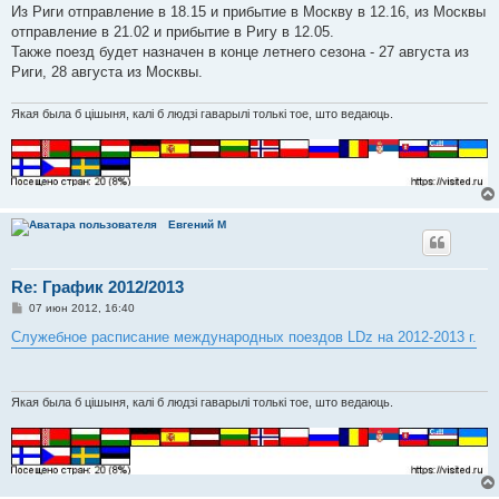
е
Из Риги отправление в 18.15 и прибытие в Москву в 12.16, из Москвы
отправление в 21.02 и прибытие в Ригу в 12.05.
Также поезд будет назначен в конце летнего сезона - 27 августа из
Риги, 28 августа из Москвы.
Якая была б цішыня, калі б людзі гаварылі толькі тое, што ведаюць.
Евгений М
Re: График 2012/2013
С
07 июн 2012, 16:40
о
о
Служебное расписание международных поездов LDz на 2012-2013 г.
б
щ
е
н
и
Якая была б цішыня, калі б людзі гаварылі толькі тое, што ведаюць.
е