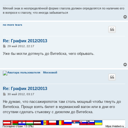
е
н
и
Мягкий знак в неопределённой форме глагола должен определятся по наличию его
е
в вопросе к глаголу, что иногда забываеться
no more tears
Re: График 2012/2013
С
29 май 2012, 22:17
о
о
Уже бы могли дотянуть до Витебска, чего обрывать.
б
щ
е
н
и
Московой
е
Re: График 2012/2013
С
30 май 2012, 03:17
о
о
Не думаю, что пассажиропоток там столь мощный чтобы тянуть до
б
Витебска. Проще взять билет в мурманский вагон или в дни его
щ
е
отсутвии сделать стыковку с дизелем до Витебска.
н
и
е