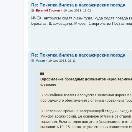
Re: Покупка билета в пассажирские поезда
С
Евгений Громов
»
10 фев 2013, 13:02
о
о
ИЧСХ, автобусы ходят лишь туда, куда ходят поезда (
б
Браслав, Шарковщина, Миоры, Сморгонь из Постав не
щ
е
н
и
е
Re: Покупка билета в пассажирские поезда
С
Vavan
»
19 фев 2013, 21:11
о
о
б
щ
е
Оформление проездных документов через термина
н
феврале
и
е
В ближайшее время Белорусская железная дорога пл
программного обеспечения с оптимизированным про
В настоящее время на завершающей стадии находитс
Минск-Пассажирский. Ее основное отличие от старой
терминал. Если сегодня для этого (в зависимости о
выполнить 10–15 шагов, то уже скоро их количество с