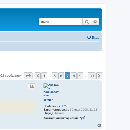
Поиск
Расширенный по
Вход
Страница
7
из
39
1
5
6
7
8
9
39
Пред.
След.
962 сообщения
…
…
Terrich
Сообщения:
1758
Зарегистрирован:
30 июл 2008, 11:22
Откуда:
Минск
К
Контактная информация:
о
н
В
т
е