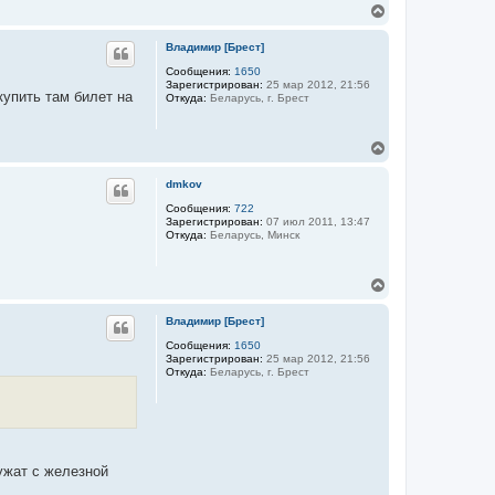
л
В
у
е
р
Владимир [Брест]
н
у
Сообщения:
1650
Зарегистрирован:
25 мар 2012, 21:56
т
купить там билет на
Откуда:
Беларусь, г. Брест
ь
с
я
В
к
е
н
р
а
dmkov
н
ч
у
Сообщения:
722
а
Зарегистрирован:
07 июл 2011, 13:47
т
л
Откуда:
Беларусь, Минск
ь
у
с
я
В
к
е
н
р
а
Владимир [Брест]
н
ч
у
Сообщения:
1650
а
Зарегистрирован:
25 мар 2012, 21:56
т
л
Откуда:
Беларусь, г. Брест
ь
у
с
я
к
н
а
ч
ужат с железной
а