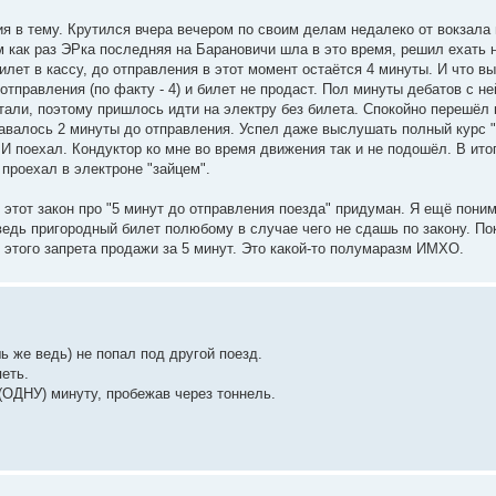
ия в тему. Крутился вчера вечером по своим делам недалеко от вокзала
 как раз ЭРка последняя на Барановичи шла в это время, решил ехать н
илет в кассу, до отправления в этот момент остаётся 4 минуты. И что в
отправления (по факту - 4) и билет не продаст. Пол минуты дебатов с не
тали, поэтому пришлось идти на электру без билета. Спокойно перешёл
ставалось 2 минуты до отправления. Успел даже выслушать полный курс 
 И поехал. Кондуктор ко мне во время движения так и не подошёл. В ито
 проехал в электроне "зайцем".
 этот закон про "5 минут до отправления поезда" придуман. Я ещё пони
ведь пригородный билет полюбому в случае чего не сдашь по закону. По
 этого запрета продажи за 5 минут. Это какой-то полумаразм ИМХО.
ь же ведь) не попал под другой поезд.
петь.
(ОДНУ) минуту, пробежав через тоннель.