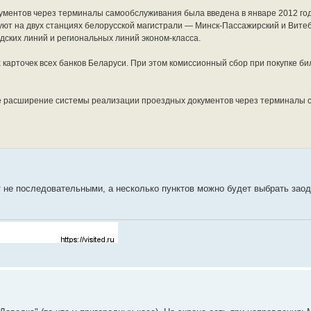
ументов через терминалы самообслуживания была введена в январе 2012 го
т на двух станциях белорусской магистрали — Минск-Пассажирский и Витеб
ских линий и региональных линий эконом-класса.
карточек всех банков Беларуси. При этом комиссионный сбор при покупке би
е расширение системы реализации проездных документов через терминалы 
т не последовательными, а несколько пунктов можно будет выбрать заод