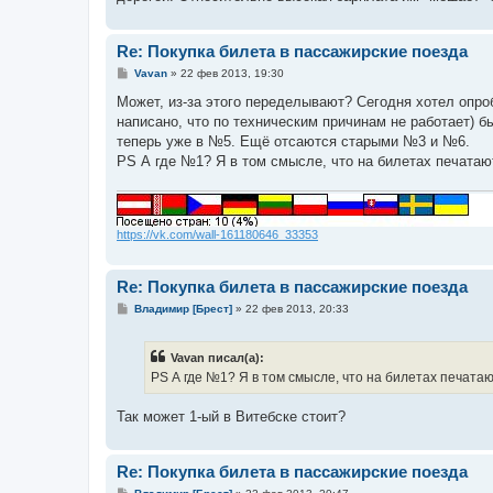
Re: Покупка билета в пассажирские поезда
С
Vavan
»
22 фев 2013, 19:30
о
о
Может, из-за этого переделывают? Сегодня хотел опроб
б
написано, что по техническим причинам не работает) б
щ
е
теперь уже в №5. Ещё отсаются старыми №3 и №6.
н
PS А где №1? Я в том смысле, что на билетах печатаютс
и
е
https://vk.com/wall-161180646_33353
Re: Покупка билета в пассажирские поезда
С
Владимир [Брест]
»
22 фев 2013, 20:33
о
о
б
Vavan писал(а):
щ
е
PS А где №1? Я в том смысле, что на билетах печатают
н
и
е
Так может 1-ый в Витебске стоит?
Re: Покупка билета в пассажирские поезда
С