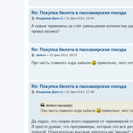
Re: Покупка билета в пассажирские поезда
С
Владимир [Брест]
»
21 фев 2013, 10:45
о
о
А новые терминалы за счёт уменьшения количества шаг
б
провоз велика?
щ
е
н
и
е
Re: Покупка билета в пассажирские поезда
С
dmkov
»
22 фев 2013, 08:57
о
о
Про часть главного хода забыли
прикольно, чего тол
б
щ
е
н
и
е
Re: Покупка билета в пассажирские поезда
С
Владимир [Брест]
»
22 фев 2013, 17:38
о
о
б
dmkov писал(а):
щ
е
Про часть главного хода забыли
прикольно, чего то
н
и
е
Да ладно, это скорее всего издержки от черезмерной 
Я просто думаю, что программеры, которые это всё де
дорогой. Относительно высокая зарплата им "мешает" 