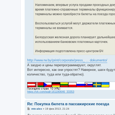
Напоминаем, впервые услуга продажи проездных док
время платежно-справочные терминалы функционирую
терминалы можно приобрести билеты на поезда город
Воспользоваться услугой могут держатели платежных 
терминалы не взимается.
Белорусская железная дорога планирует дальнейше
использованием банковских платежных карточек.
Информация подготовлена пресс-центром БЧ
http://www.rw.by/print/corporate/press_ ... dokumento/
А заодно и цены перепрограммируют, округлят.
Вот интересно, как они упростят? Наверное, шаги буду
количество, туда или туда-обратно).
https://vk.com/wall-161180646_33353
Re: Покупка билета в пассажирские поезда
С
mtv-alex
»
19 фев 2013, 21:24
о
о