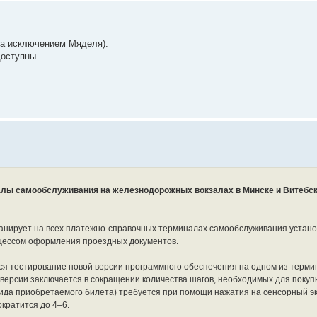
за исключением Мяделя).
доступны.
лы самообслуживания на железнодорожных вокзалах в Минске и Витебск
анирует на всех платежно-справочных терминалах самообслуживания устано
цессом оформления проездных документов.
я тестирование новой версии программного обеспечения на одном из терми
 версии заключается в сокращении количества шагов, необходимых для покуп
т вида приобретаемого билета) требуется при помощи нажатия на сенсорный 
ократится до 4–6.