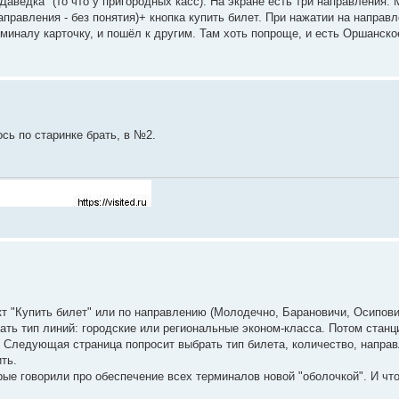
Даведка" (то что у пригородных касс). На экране есть три направления:
правления - без понятия)+ кнопка купить билет. При нажатии на направл
рминалу карточку, и пошёл к другим. Там хоть попроще, и есть Оршанско
сь по старинке брать, в №2.
кт "Купить билет" или по направлению (Молодечно, Барановичи, Осипови
ать тип линий: городские или региональные эконом-класса. Потом станц
Следующая страница попросит выбрать тип билета, количество, направ
ть.
ые говорили про обеспечение всех терминалов новой "оболочкой". И что