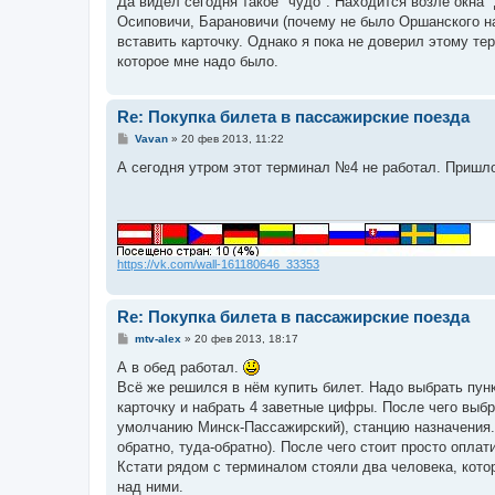
Да видел сегодня такое "чудо". Находится возле окна "
б
Осиповичи, Барановичи (почему не было Оршанского на
щ
е
вставить карточку. Однако я пока не доверил этому те
н
которое мне надо было.
и
е
Re: Покупка билета в пассажирские поезда
С
Vavan
»
20 фев 2013, 11:22
о
о
А сегодня утром этот терминал №4 не работал. Пришло
б
щ
е
н
и
е
https://vk.com/wall-161180646_33353
Re: Покупка билета в пассажирские поезда
С
mtv-alex
»
20 фев 2013, 18:17
о
о
А в обед работал.
б
Всё же решился в нём купить билет. Надо выбрать пун
щ
е
карточку и набрать 4 заветные цифры. После чего выбр
н
умолчанию Минск-Пассажирский), станцию назначения. 
и
е
обратно, туда-обратно). После чего стоит просто оплати
Кстати рядом с терминалом стояли два человека, котор
над ними.