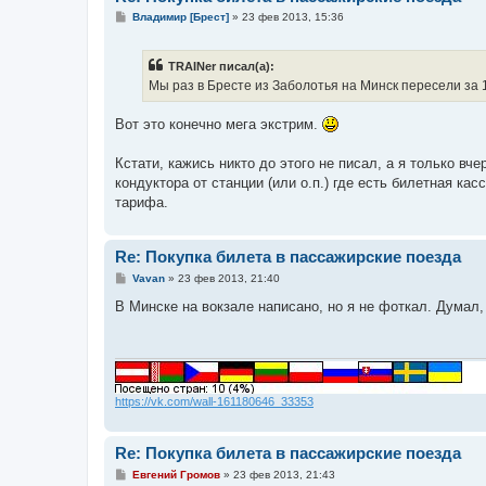
С
Владимир [Брест]
»
23 фев 2013, 15:36
о
о
б
TRAINer писал(а):
щ
е
Мы раз в Бресте из Заболотья на Минск пересели за 
н
и
е
Вот это конечно мега экстрим.
Кстати, кажись никто до этого не писал, а я только вче
кондуктора от станции (или о.п.) где есть билетная ка
тарифа.
Re: Покупка билета в пассажирские поезда
С
Vavan
»
23 фев 2013, 21:40
о
о
В Минске на вокзале написано, но я не фоткал. Думал,
б
щ
е
н
и
е
https://vk.com/wall-161180646_33353
Re: Покупка билета в пассажирские поезда
С
Евгений Громов
»
23 фев 2013, 21:43