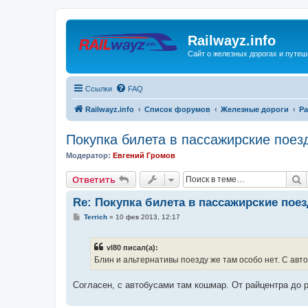
Railwayz.info
Сайт о железных дорогах и путе
Ссылки
FAQ
Railwayz.info
Список форумов
Железные дороги
Ра
Покупка билета в пассажирские поез
Модератор:
Евгений Громов
П
Ответить
Re: Покупка билета в пассажирские поез
С
Terrich
»
10 фев 2013, 12:17
о
о
б
vl80 писал(а):
щ
е
Блин и альтернативы поезду же там особо нет. С авт
н
и
е
Согласен, с автобусами там кошмар. От райцентра до 