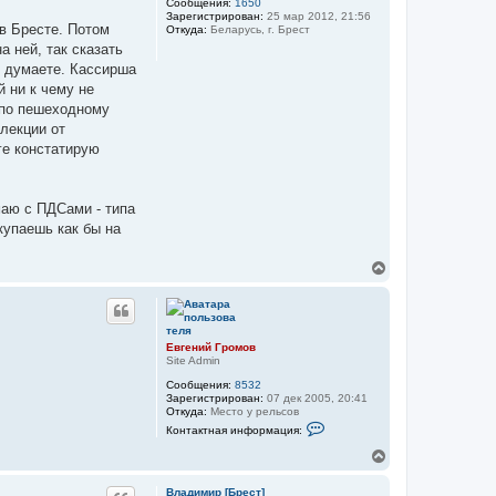
у
Сообщения:
1650
Зарегистрирован:
25 мар 2012, 21:56
т
 в Бресте. Потом
Откуда:
Беларусь, г. Брест
ь
а ней, так сказать
с
я
ы думаете. Кассирша
к
й ни к чему не
н
 по пешеходному
а
ч
"лекции от
а
ге констатирую
л
у
маю с ПДСами - типа
купаешь как бы на
В
е
р
н
у
т
Евгений Громов
ь
Site Admin
с
Сообщения:
8532
я
Зарегистрирован:
07 дек 2005, 20:41
к
Откуда:
Место у рельсов
н
К
Контактная информация:
а
о
н
ч
В
т
а
е
а
л
р
к
Владимир [Брест]