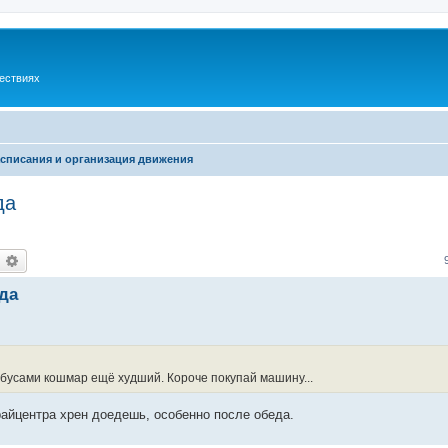
шествиях
списания и организация движения
да
оиск
Расширенный поиск
да
обусами кошмар ещё худший. Короче покупай машину...
райцентра хрен доедешь, особенно после обеда.