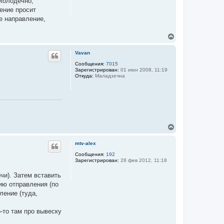
 Молодечно,
ь
ение просит
с
я
е направление,
к
н
В
а
е
ч
р
а
Vavan
н
л
у
Сообщения:
7015
у
Зарегистрирован:
01 июн 2008, 11:19
т
Откуда:
Маладзечна
ь
с
я
к
н
а
ч
В
а
е
л
р
у
mtv-alex
н
у
Сообщения:
192
Зарегистрирован:
28 фев 2012, 11:18
т
ь
чи). Затем вставить
с
я
ию отправления (по
к
ление (туда,
н
а
ч
-то там про вывеску
а