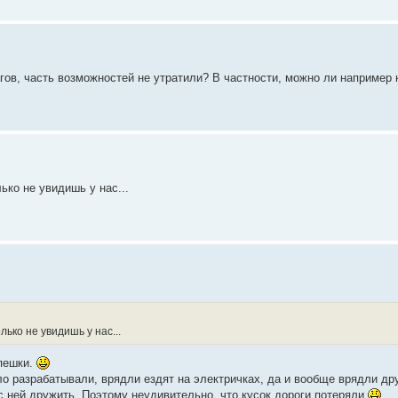
ов, часть возможностей не утратили? В частности, можно ли например 
ько не увидишь у нас...
лько не увидишь у нас...
спешки.
ло разрабатывали, врядли ездят на электричках, да и вообще врядли др
с ней дружить. Поэтому неудивительно, что кусок дороги потеряли