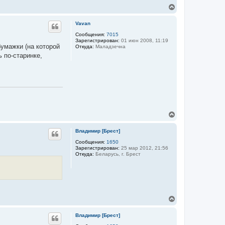
л
В
у
е
р
Vavan
н
у
Сообщения:
7015
Зарегистрирован:
01 июн 2008, 11:19
т
бумажки (на которой
Откуда:
Маладзечна
ь
 по-старинке,
с
я
к
н
а
ч
а
л
у
В
е
р
Владимир [Брест]
н
у
Сообщения:
1650
Зарегистрирован:
25 мар 2012, 21:56
т
Откуда:
Беларусь, г. Брест
ь
с
я
к
н
а
ч
В
а
е
л
р
Владимир [Брест]
у
н