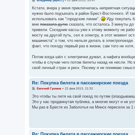
Владимир [Брест]
»
22 фев 2013, 20:47
о
о
Кстати, вчера у меня приключилась неприятная ситуац
б
нужно было подъехать в район Брест-Восточного. И там
щ
е
использовать как "городские линии".
Иду покупать б
н
мне
показала дулю
сказала, что осталось 3 минуты до 
и
е
привели. Соседние кассы уже к этому моменту не рабо
мосту на другой путь, сел в электру, в этот момент о
машиниста" о том, что нельзя делать в электропоезде.
факт, что походу первый раз в жизни, сам того не хотя,
Потом когда шёл с электрички думал, а нафига вообще
чтобы в случае чего потом билеты назад не несли. Но 
свой личный страх и риск. Посему я не понимаю смысл
Re: Покупка билета в пассажирские поезда
С
Евгений Громов
»
22 фев 2013, 21:52
о
о
Это чтобы ты летя на свой поезд по путям (опаздываеш
б
Это у нас продвинутая публика, а многие могут и не ус
щ
е
Мы раз в Бресте из Заболотья на Минск пересели за 1 
н
и
е
Re: Покупка билета в пассажирские поезда