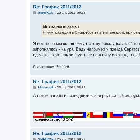
Re: График 2011/2012
С
SMATRON
»
25 апр 2011, 06:18
о
о
б
TRAINer писал(а):
щ
е
Я как-то следил в Экспрессе за этим поездом, при от
н
и
е
Я вот не понимаю - почему к этому поезду (как и к "Б
заполнялись - на ура! Ведь например у поезда Саратов
сделать то-же самое (пусть не половину состава, но 2
С уважением, Евгений.
Re: График 2011/2012
С
Московой
»
25 апр 2011, 08:31
о
о
А потом вагоны и проводники как вернуться в Беларус
б
щ
е
н
и
е
Re: График 2011/2012
С
SMATRON
»
25 апр 2011, 09:21