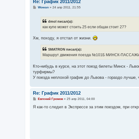
Re: График 2011/2012
С
Wowan
»
24 апр 2011, 21:55
о
о
б
dmol писал(а):
щ
е
как купе может стоить 25 если общак стоит 27?
н
и
е
Хм, походу, я отстал от жизни.
SMATRON писал(а):
Маршрут движения поезда №101Б МИНСК-ПАССАЖИ
Кто-нибудь в курсе, на этот поезд билеты Минск - Льво
турфирмы?
У поезда неплохой график до Львова - гораздо лучше, 
Re: График 2011/2012
С
Евгений Громов
»
25 апр 2011, 04:00
о
о
Я как-то следил в Экспрессе за этим поездом, при отк
б
щ
е
н
и
е