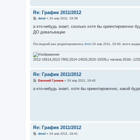
Re: График 2011/2012
С
dmol
»
24 апр 2011, 19:38
о
о
а кто-нибудь знает, сколько хотя бы ориентировочно бу
б
ДО девальвации.
щ
е
н
Последний раз редактировалось
dmol
24 апр 2011, 19:40, всего реда
и
е
2012-16514,2013-7802,2014-14525,2015-19335,с начала 2016г.-123
Re: График 2011/2012
С
Евгений Громов
»
24 апр 2011, 19:40
о
о
а кто-нибудь знает, хотя бы ориентировочно, какой бу
б
щ
е
н
и
е
Re: График 2011/2012
С
dmol
»
24 апр 2011, 19:41
о