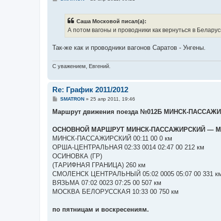
о
о
б
Саша Московой писал(а):
щ
е
А потом вагоны и проводники как вернуться в Белару
н
и
е
Так-же как и проводники вагонов Саратов - Унгены.
С уважением, Евгений.
Re: График 2011/2012
С
SMATRON
»
25 апр 2011, 19:46
о
о
Маршрут движения поезда №012Б МИНСК-ПАССАЖИ
б
щ
е
ОСНОВНОЙ МАРШРУТ МИНСК-ПАССАЖИРСКИЙ ― М
н
МИНСК-ПАССАЖИРСКИЙ 00:11 00 0 км
и
е
ОРША-ЦЕНТРАЛЬНАЯ 02:33 0014 02:47 00 212 км
ОСИНОВКА (ГР)
(ТАРИФНАЯ ГРАНИЦА) 260 км
СМОЛЕНСК ЦЕНТРАЛЬНЫЙ 05:02 0005 05:07 00 331 к
ВЯЗЬМА 07:02 0023 07:25 00 507 км
МОСКВА БЕЛОРУССКАЯ 10:33 00 750 км
по пятницам и воскресениям.