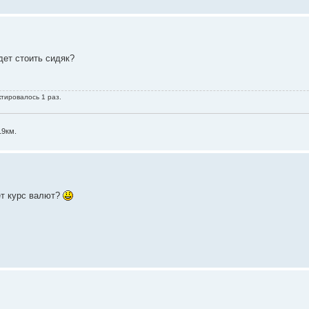
дет стоить сидяк?
ктировалось 1 раз.
19км.
дет курс валют?