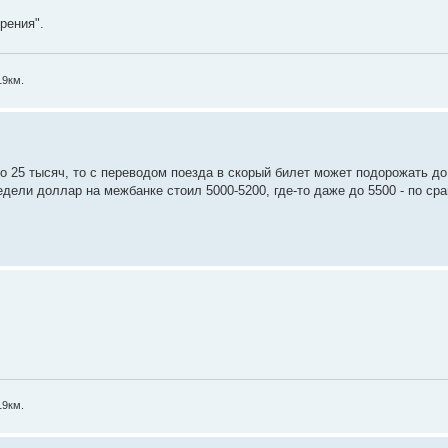
рения".
19км.
о 25 тысяч, то с переводом поезда в скорый билет может подорожать до 
едели доллар на межбанке стоил 5000-5200, где-то даже до 5500 - по ср
19км.