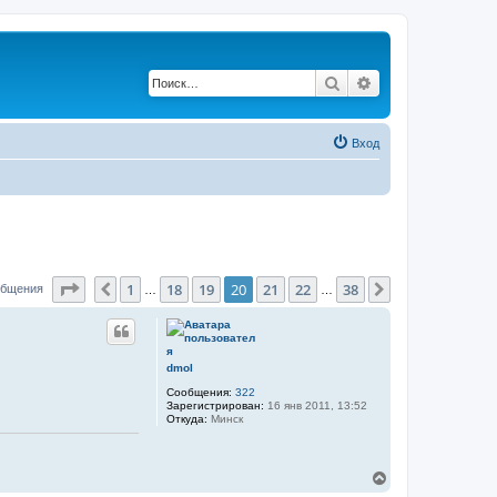
Поиск
Расширенный по
Вход
Страница
20
из
38
1
18
19
20
21
22
38
Пред.
След.
общения
…
…
dmol
Сообщения:
322
Зарегистрирован:
16 янв 2011, 13:52
Откуда:
Минск
В
е