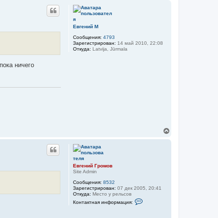
р
н
у
т
Евгений М
ь
Сообщения:
4793
с
Зарегистрирован:
14 май 2010, 22:08
я
Откуда:
Latvija, Jūrmala
к
н
пока ничего
а
ч
а
л
у
В
е
р
н
у
т
Евгений Громов
ь
Site Admin
с
Сообщения:
8532
я
Зарегистрирован:
07 дек 2005, 20:41
к
Откуда:
Место у рельсов
н
К
Контактная информация:
а
о
н
ч
т