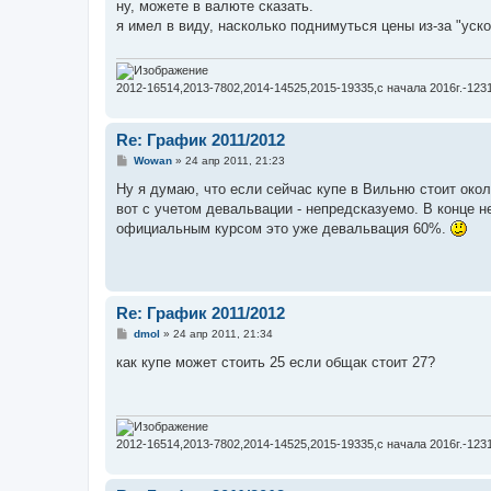
о
ну, можете в валюте сказать.
б
я имел в виду, насколько поднимуться цены из-за "уско
щ
е
н
и
е
2012-16514,2013-7802,2014-14525,2015-19335,с начала 2016г.-123
Re: График 2011/2012
С
Wowan
»
24 апр 2011, 21:23
о
о
Ну я думаю, что если сейчас купе в Вильню стоит окол
б
вот с учетом девальвации - непредсказуемо. В конце н
щ
е
официальным курсом это уже девальвация 60%.
н
и
е
Re: График 2011/2012
С
dmol
»
24 апр 2011, 21:34
о
о
как купе может стоить 25 если общак стоит 27?
б
щ
е
н
и
е
2012-16514,2013-7802,2014-14525,2015-19335,с начала 2016г.-123