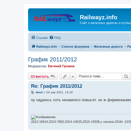
Railwayz.info
Сайт о железных дорогах и путе
Ссылки
FAQ
Railwayz.info
Список форумов
Железные дороги
Ра
График 2011/2012
Модератор:
Евгений Громов
П
Ответить
Re: График 2011/2012
С
dmol
»
24 апр 2011, 13:16
о
о
ну надеюсь хоть ненамного повысят. их ж фирменными
б
щ
е
н
и
е
2012-16514,2013-7802,2014-14525,2015-19335,с начала 2016г.-123