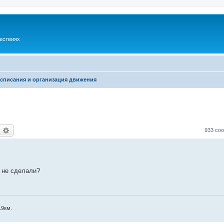
шествиях
списания и организация движения
оиск
Расширенный поиск
933 со
 не сделали?
19км.