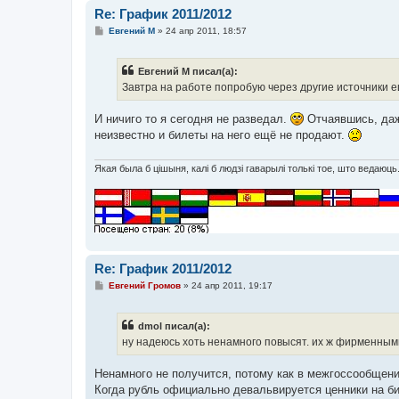
Re: График 2011/2012
С
Евгений М
»
24 апр 2011, 18:57
о
о
б
Евгений М писал(а):
щ
е
Завтра на работе попробую через другие источники
н
и
е
И ничиго то я сегодня не разведал.
Отчаявшись, даж
неизвестно и билеты на него ещё не продают.
Якая была б цішыня, калі б людзі гаварылі толькі тое, што ведаюць
Re: График 2011/2012
С
Евгений Громов
»
24 апр 2011, 19:17
о
о
б
dmol писал(а):
щ
е
ну надеюсь хоть ненамного повысят. их ж фирменным
н
и
е
Ненамного не получится, потому как в межгоссообщени
Когда рубль официально девальвируется ценники на би