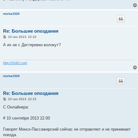
е
н
и
micha1520
е
Re: Большие опоздания
С
10 сен 2013, 22:10
о
о
А их не с Дегтяревки волокут?
б
щ
е
н
и
http://2m62.com
е
micha1520
Re: Большие опоздания
С
10 сен 2013, 22:15
о
о
С Онлайнера:
б
щ
е
# 10 сентября 2013 22:00
н
и
е
Говорят Минск-Пассажирский сейчас не отправляет и не принимает
поезда.