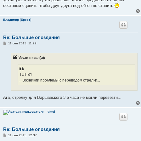
составом сцепить чтобы друг друга под обгон не ставить
Владимир [Брест]
Re: Большие опоздания
С
11 сен 2013, 11:29
о
о
б
Vavan писал(а):
щ
е
н
и
е
TUT.BY
...Возникли проблемы с переводом стрелки...
Ага, стрелку для Варшавского 3,5 часа не могли перевезти...
dmol
Re: Большие опоздания
С
11 сен 2013, 12:37
о