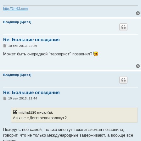
http://2m62.com
Владимир [Брест]
Re: Большие опоздания
С
10 сен 2013, 22:29
о
о
Может быть очередной "террорист" позвонил?
б
щ
е
н
и
Владимир [Брест]
е
Re: Большие опоздания
С
10 сен 2013, 22:44
о
о
б
micha1520 писал(а):
щ
е
А их не с Дегтяревки волокут?
н
и
е
Походу с неё самой, только мне тут тоже знакомая позвонила,
говорит, что не только международные задерживают, а вообще все
поезда.