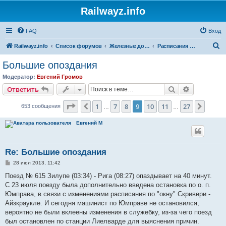
Railwayz.info
FAQ
Вход
П
Railwayz.info
Список форумов
Железные дороги
Расписания и организация движения
о
Большие опоздания
и
Модератор:
Евгений Громов
с
Поиск
Расширен
Ответить
к
Страница
9
из
27
1
7
8
9
10
11
27
Пред.
След.
653 сообщения
…
…
Евгений М
Re: Большие опоздания
С
28 июл 2013, 11:42
о
о
Поезд № 615 Зилупе (03:34) - Рига (08:27) опаздывает на 40 минут.
б
С 23 июля поезду была дополнительно введена остановка по о. п.
щ
е
Юмправа, в связи с изменениями расписания по "окну" Скривери -
н
Айзкраукле. И сегодня машинист по Юмправе не остановился,
и
е
вероятно не были вклеены изменения в служебку, из-за чего поезд
был остановлен по станции Лиелварде для выяснения причин.