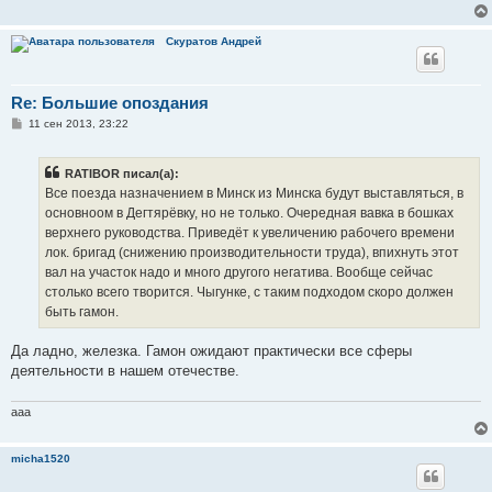
Скуратов Андрей
Re: Большие опоздания
С
11 сен 2013, 23:22
о
о
б
RATIBOR писал(а):
щ
е
Все поезда назначением в Минск из Минска будут выставляться, в
н
основноом в Дегтярёвку, но не только. Очередная вавка в бошках
и
е
верхнего руководства. Приведёт к увеличению рабочего времени
лок. бригад (снижению производительности труда), впихнуть этот
вал на участок надо и много другого негатива. Вообще сейчас
столько всего творится. Чыгунке, с таким подходом скоро должен
быть гамон.
Да ладно, железка. Гамон ожидают практически все сферы
деятельности в нашем отечестве.
aaa
micha1520