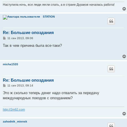
н
и
Наступила ночь, все люди легли спать, а в стране Дураков началась работа!
е
STATION
Re: Большие опоздания
С
11 сен 2013, 09:06
о
о
Так в чем причина была все-таки?
б
щ
е
н
и
micha1520
е
Re: Большие опоздания
С
11 сен 2013, 09:14
о
о
Это ж сколько теперь денег надо отвалить за передачу
б
международных поездов с опозданием?
щ
е
н
и
http://2m62.com
е
zahodnik_miensk