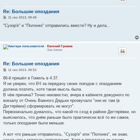
Re: Большие опоздания
С
11 сен 2013, 09:49
о
о
"Сузор'е" и "Полонез" отправились вместе? Ну и дела...
б
щ
е
н
и
Евгений Громов
е
Site Admin
Re: Большие опоздания
С
11 сен 2013, 09:52
о
о
86-й пришёл в Гомель в 4.37.
б
Я не уверен, что БЧ за передачу своих поездов с опазданием
щ
е
должна платить, хотя такая мысль была.
н
В чём причина? Точно неизвестно, вчера в кабинете дежурного по
и
е
вокзалу от Очень Важного Дядьки прозвучало "они их там (в
Дегтярёвке) сформировать не могут".
Первоначально думалось, что какой-то сход в районе Дегтярёвки, но
выяснилось, что днём раньше было практически всё то же самое,
только опоздания были меньше.
А вот что раньше отправилось, "Сузор'е" или "Полонез", не знаю,
уехал уже к моменту отправления. Хотя я предлагал их одним