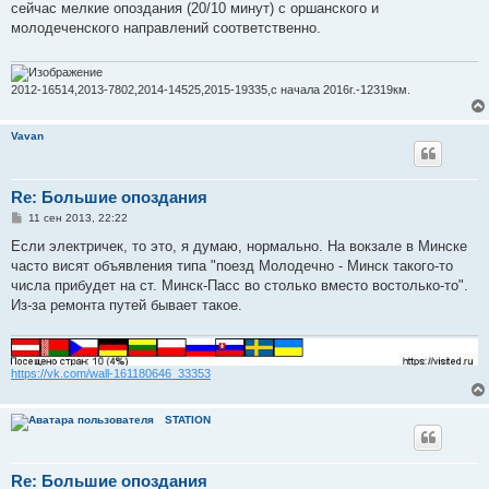
о
сейчас мелкие опоздания (20/10 минут) с оршанского и
б
молодеченского направлений соответственно.
щ
е
н
и
е
2012-16514,2013-7802,2014-14525,2015-19335,с начала 2016г.-12319км.
Vavan
Re: Большие опоздания
С
11 сен 2013, 22:22
о
о
Если электричек, то это, я думаю, нормально. На вокзале в Минске
б
часто висят объявления типа "поезд Молодечно - Минск такого-то
щ
е
числа прибудет на ст. Минск-Пасс во столько вместо востолько-то".
н
Из-за ремонта путей бывает такое.
и
е
https://vk.com/wall-161180646_33353
STATION
Re: Большие опоздания