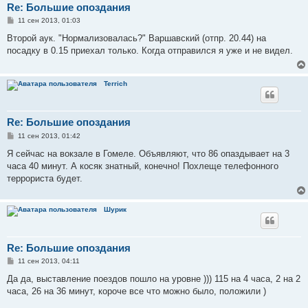
Re: Большие опоздания
С
11 сен 2013, 01:03
о
о
Второй аук. "Нормализовалась?" Варшавский (отпр. 20.44) на
б
посадку в 0.15 приехал только. Когда отправился я уже и не видел.
щ
е
н
и
Terrich
е
Re: Большие опоздания
С
11 сен 2013, 01:42
о
о
Я сейчас на вокзале в Гомеле. Объявляют, что 86 опаздывает на 3
б
часа 40 минут. А косяк знатный, конечно! Похлеще телефонного
щ
е
террориста будет.
н
и
е
Шурик
Re: Большие опоздания
С
11 сен 2013, 04:11
о
о
Да да, выставление поездов пошло на уровне ))) 115 на 4 часа, 2 на 2
б
часа, 26 на 36 минут, короче все что можно было, положили )
щ
е