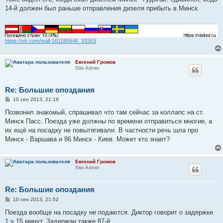
б
14-й должен был раньше отправления дизеля прибыть в Минск.
щ
е
н
и
е
https://vk.com/wall-161180646_33353
Евгений Громов
Site Admin
Re: Большие опоздания
С
10 сен 2013, 21:18
о
о
Позвонил знакомый, спрашивал что там сейчас за коллапс на ст.
б
Минск Пасс. Поезда уже должны по времени отправиться многие, а
щ
е
их ещё на посадку не повытягивали. В частности речь шла про
н
Минск - Варшава и 86 Минск - Киев. Может кто знает?
и
е
Евгений Громов
Site Admin
Re: Большие опоздания
С
10 сен 2013, 21:52
о
о
Поезда вообще на посадку не подаются. Диктор говорит о задержке
б
1 ч 15 минут. Задержан также 87-й.
щ