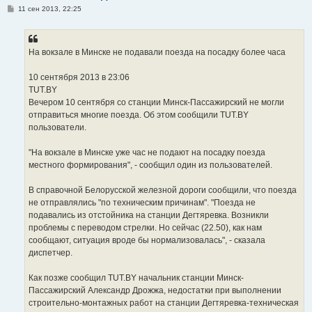
С
11 сен 2013, 22:25
о
о
б
щ
е
На вокзале в Минске не подавали поезда на посадку более часа
н
и
е
10 сентября 2013 в 23:06
TUT.BY
Вечером 10 сентября со станции Минск-Пассажирский не могли
отправиться многие поезда. Об этом сообщили TUT.BY
пользователи.
"На вокзале в Минске уже час не подают на посадку поезда
местного формирования", - сообщил один из пользователей.
В справочной Белорусской железной дороги сообщили, что поезда
не отправлялись "по техническим причинам". "Поезда не
подавались из отстойника на станции Дегтяревка. Возникли
проблемы с переводом стрелки. Но сейчас (22.50), как нам
сообщают, ситуация вроде бы нормализовалась", - сказала
диспетчер.
Как позже сообщил TUT.BY начальник станции Минск-
Пассажирский Александр Дрожжа, недостатки при выполнении
строительно-монтажных работ на станции Дегтяревка-техническая