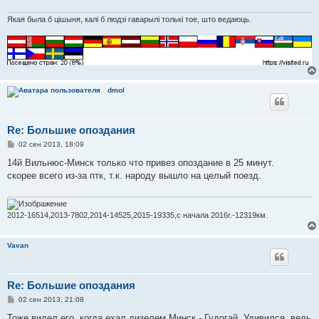
Якая была б цішыня, калі б людзі гаварылі толькі тое, што ведаюць.
dmol
Re: Большие опоздания
С
02 сен 2013, 18:09
о
о
14й Вильнюс-Минск только что привез опоздание в 25 минут.
б
скорее всего из-за птк, т.к. народу вышло на целый поезд.
щ
е
н
и
е
2012-16514,2013-7802,2014-14525,2015-19335,с начала 2016г.-12319км.
Vavan
Re: Большие опоздания
С
02 сен 2013, 21:08
о
о
Тоже видел его, когда ехал дизелем Минск - Гудогай. Удивился, ведь