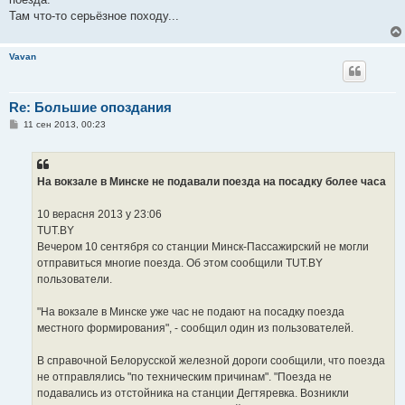
Там что-то серьёзное походу...
Vavan
Re: Большие опоздания
С
11 сен 2013, 00:23
о
о
б
щ
е
На вокзале в Минске не подавали поезда на посадку более часа
н
и
е
10 верасня 2013 у 23:06
TUT.BY
Вечером 10 сентября со станции Минск-Пассажирский не могли
отправиться многие поезда. Об этом сообщили TUT.BY
пользователи.
"На вокзале в Минске уже час не подают на посадку поезда
местного формирования", - сообщил один из пользователей.
В справочной Белорусской железной дороги сообщили, что поезда
не отправлялись "по техническим причинам". "Поезда не
подавались из отстойника на станции Дегтяревка. Возникли