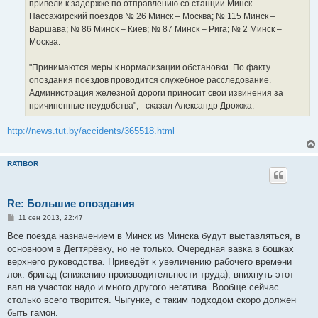
привели к задержке по отправлению со станции Минск-
Пассажирский поездов № 26 Минск – Москва; № 115 Минск –
Варшава; № 86 Минск – Киев; № 87 Минск – Рига; № 2 Минск –
Москва.
"Принимаются меры к нормализации обстановки. По факту
опоздания поездов проводится служебное расследование.
Администрация железной дороги приносит свои извинения за
причиненные неудобства", - сказал Александр Дрожжа.
http://news.tut.by/accidents/365518.html
RATIBOR
Re: Большие опоздания
С
11 сен 2013, 22:47
о
о
Все поезда назначением в Минск из Минска будут выставляться, в
б
основноом в Дегтярёвку, но не только. Очередная вавка в бошках
щ
е
верхнего руководства. Приведёт к увеличению рабочего времени
н
лок. бригад (снижению производительности труда), впихнуть этот
и
е
вал на участок надо и много другого негатива. Вообще сейчас
столько всего творится. Чыгунке, с таким подходом скоро должен
быть гамон.