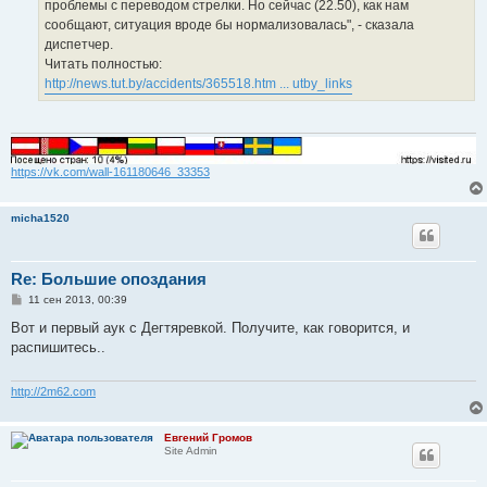
проблемы с переводом стрелки. Но сейчас (22.50), как нам
сообщают, ситуация вроде бы нормализовалась", - сказала
диспетчер.
Читать полностью:
http://news.tut.by/accidents/365518.htm ... utby_links
https://vk.com/wall-161180646_33353
micha1520
Re: Большие опоздания
С
11 сен 2013, 00:39
о
о
Вот и первый аук с Дегтяревкой. Получите, как говорится, и
б
распишитесь..
щ
е
н
и
http://2m62.com
е
Евгений Громов
Site Admin