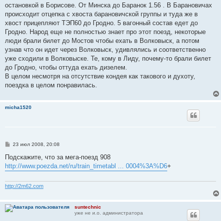
остановкой в Борисове. От Минска до Баранок 1.56 . В Барановичах
происходит отцепка с хвоста барановичской группы и туда же в
хвост прицепляют ТЭП60 до Гродно. 5 вагонный состав едет до
Гродно. Народ еще не полностью знает про этот поезд, некоторые
люди брали билет до Мостов чтобы ехать в Волковыск, а потом
узнав что он идет через Волковыск, удивлялись и соответственно
уже сходили в Волковыске. Те, кому в Лиду, почему-то брали билет
до Гродно, чтобы оттуда ехать дизелем.
В целом несмотря на отсутствие кондея как такового и духоту,
поездка в целом понравилась.
micha1520
С
23 июл 2008, 20:08
о
о
Подскажите, что за мега-поезд 908
б
http://www.poezda.net/ru/train_timetabl ... 0004%3A%D6
+
щ
е
н
и
http://2m62.com
е
suntechnic
уже не и.о. администратора