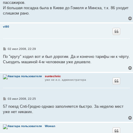
пассажиров.
И большая посадка была в Киеве до Гомеля и Минска, т.к. 86 уходит
слишком рано.
vl80
С
02 июл 2008, 22:29
о
о
По "кругу" ходил вот и был дорогим. Да и конечно тарифы ни к чёрту.
б
Съездить машиной 4-м человекам уже дешевле.
щ
е
н
и
suntechnic
е
уже не и.о. администратора
С
03 июл 2008, 22:25
о
о
57 поезд Спб-Гродно однако заполняется быстро. За неделю мест
б
уже нет никаких.
щ
е
н
и
Wowan
е