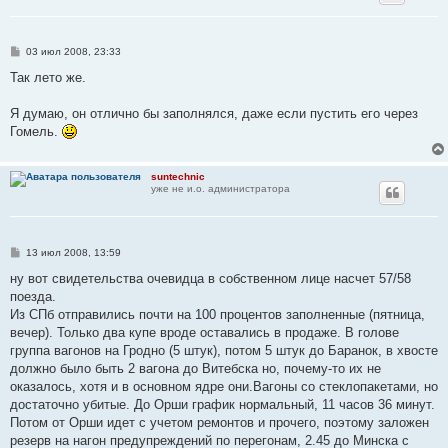
С
03 июл 2008, 23:33
о
о
Так лето же.
б
щ
е
Я думаю, он отлично бы заполнялся, даже если пустить его через
н
Гомель.
и
е
suntechnic
уже не и.о. администратора
С
13 июл 2008, 13:59
о
о
ну вот свидетельства очевидца в собственном лице насчет 57/58
б
поезда.
щ
е
Из СПб отправились почти на 100 процентов заполненные (пятница,
н
вечер). Только два купе вроде оставались в продаже. В голове
и
е
группа вагонов на Гродно (5 штук), потом 5 штук до Баранок, в хвосте
должно было быть 2 вагона до Витебска но, почему-то их не
оказалось, хотя и в основном ядре они.Вагоны со стеклопакетами, но
достаточно убитые. До Орши график нормальный, 11 часов 36 минут.
Потом от Орши идет с учетом ремонтов и прочего, поэтому заложен
резерв на нагон предупреждений по перегонам, 2.45 до Минска с