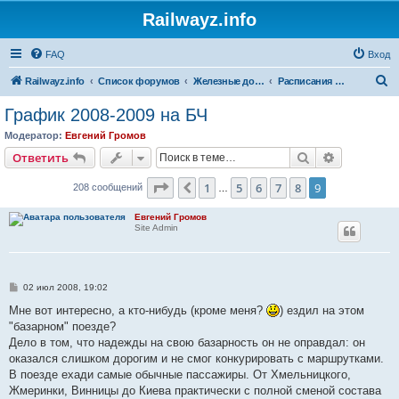
Railwayz.info
FAQ
Вход
П
Railwayz.info
Список форумов
Железные дороги
Расписания и организация движения
о
График 2008-2009 на БЧ
и
Модератор:
Евгений Громов
с
Поиск
Расширен
Ответить
к
Страница
9
из
9
1
5
6
7
8
9
Пред.
208 сообщений
…
Евгений Громов
Site Admin
С
02 июл 2008, 19:02
о
о
Мне вот интересно, а кто-нибудь (кроме меня?
) ездил на этом
б
"базарном" поезде?
щ
е
Дело в том, что надежды на свою базарность он не оправдал: он
н
оказался слишком дорогим и не смог конкурировать с маршрутками.
и
е
В поезде ехади самые обычные пассажиры. От Хмельницкого,
Жмеринки, Винницы до Киева практически с полной сменой состава