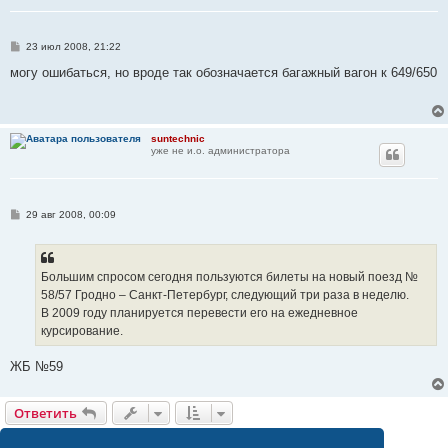
С
23 июл 2008, 21:22
о
о
могу ошибаться, но вроде так обозначается багажный вагон к 649/650
б
щ
е
н
и
suntechnic
е
уже не и.о. администратора
С
29 авг 2008, 00:09
о
о
б
щ
е
Большим спросом сегодня пользуются билеты на новый поезд №
н
58/57 Гродно – Санкт-Петербург, следующий три раза в неделю.
и
е
В 2009 году планируется перевеcти его на ежедневное
курсирование.
ЖБ №59
Ответить
Страница
9
из
9
1
5
6
7
8
9
208 сообщений
…