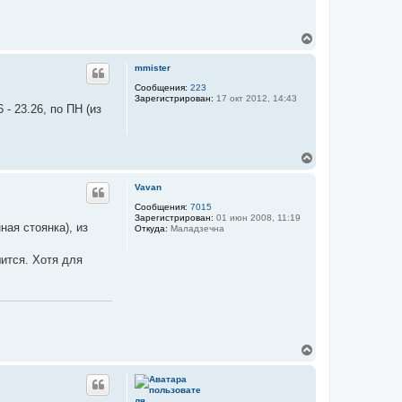
я
к
н
В
а
е
ч
р
а
mmister
н
л
у
Сообщения:
223
у
Зарегистрирован:
17 окт 2012, 14:43
т
- 23.26, по ПН (из
ь
с
я
к
В
н
е
а
р
Vavan
ч
н
а
у
Сообщения:
7015
л
Зарегистрирован:
01 июн 2008, 11:19
т
у
ная стоянка), из
Откуда:
Маладзечна
ь
с
я
ится. Хотя для
к
н
а
ч
а
л
у
В
е
р
н
у