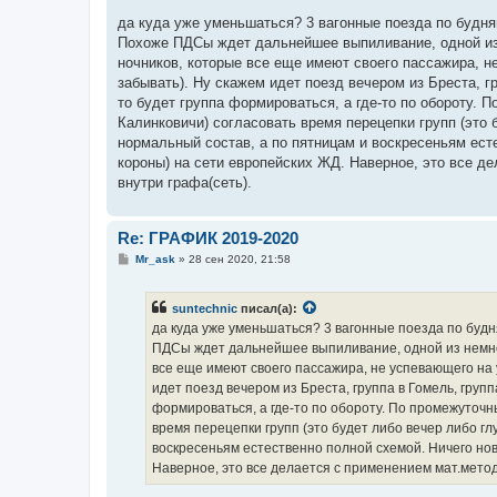
о
о
да куда уже уменьшаться? 3 вагонные поезда по будня
б
Похоже ПДСы ждет дальнейшее выпиливание, одной из
щ
е
ночников, которые все еще имеют своего пассажира, 
н
забывать). Ну скажем идет поезд вечером из Бреста, гру
и
е
то будет группа формироваться, а где-то по обороту.
Калинковичи) согласовать время перецепки групп (это 
нормальный состав, а по пятницам и воскресеньям есте
короны) на сети европейских ЖД. Наверное, это все д
внутри графа(сеть).
Re: ГРАФИК 2019-2020
С
Mr_ask
»
28 сен 2020, 21:58
о
о
б
suntechnic
писал(а):
щ
е
да куда уже уменьшаться? 3 вагонные поезда по будн
н
ПДСы ждет дальнейшее выпиливание, одной из немно
и
е
все еще имеют своего пассажира, не успевающего на
идет поезд вечером из Бреста, группа в Гомель, группа
формироваться, а где-то по обороту. По промежуточ
время перецепки групп (это будет либо вечер либо гл
воскресеньям естественно полной схемой. Ничего ново
Наверное, это все делается с применением мат.метод