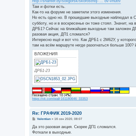
http://shahter.by/soligorsk/skorostnoj- ... ov-vnutri/
Там и фотки есть.
Как-то на форуме не заметили этого изменения.
Но есть одно но. В прошедшие выходные наблюдал в 
субботу, но и в воскресенье он тоже стоял. Значит, на
ДРБ1? Сейчас на ближайшие выходные там заложен ДП1
разовая акция, ДП1 сломался?
Интересно ещё и вот что. Как ДРБ1 с 2М62У, у которо
там на всём маршруте негде разогнаться больше 100? 
ВЛОЖЕНИЯ
ДРБ1-23
https://vk.com/wall-161180646_33353
Re: ГРАФИК 2019-2020
С
Valentian
»
16 сен 2020, 08:07
о
о
Да это разовая акция. Скорее ДП1 сломался.
б
Фоткали в выходные.
щ