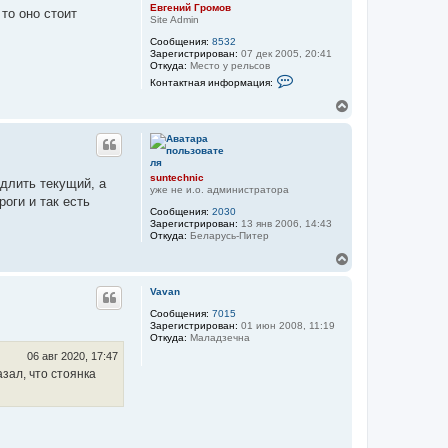
т
Евгений Громов
то оно стоит
ь
Site Admin
с
Сообщения:
8532
я
Зарегистрирован:
07 дек 2005, 20:41
к
Откуда:
Место у рельсов
н
К
Контактная информация:
а
о
н
ч
В
т
а
е
а
л
р
к
у
н
т
у
н
а
т
suntechnic
длить текущий, а
я
ь
уже не и.о. администратора
и
оги и так есть
с
н
Сообщения:
2030
я
ф
Зарегистрирован:
13 янв 2006, 14:43
к
о
Откуда:
Беларусь-Питер
н
р
м
В
а
а
е
ч
ц
р
а
Vavan
и
н
л
я
у
Сообщения:
7015
у
п
Зарегистрирован:
01 июн 2008, 11:19
т
о
Откуда:
Маладзечна
л
ь
ь
с
06 авг 2020, 17:47
з
я
зал, что стоянка
о
к
в
н
а
а
т
е
ч
л
а