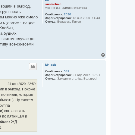
т
suntechnic
 вошли в обиход.
ь
уже не и.о. администратора
огруппность
с
Сообщения:
2030
я
нем можно уже смело
Зарегистрирован:
13 янв 2006, 14:43
к
Откуда:
Беларусь-Питер
о с учетом что где-
н
Жлобин,
а
ч
на буднях
а
о всяком случае до
л
типу все-со-всеми
у
В
е
р
Mr_ask
н
у
Сообщения:
589
Зарегистрирован:
21 апр 2016, 17:21
т
Откуда:
Заходняя сталіца Беларусі
ь
с
24 сен 2020, 22:59
я
ли в обиход. Похоже
к
 ночников, которые
н
бывать). Ну скажем
а
ч
группа
а
и) согласовать
л
а по пятницам и
у
ейских ЖД.
).