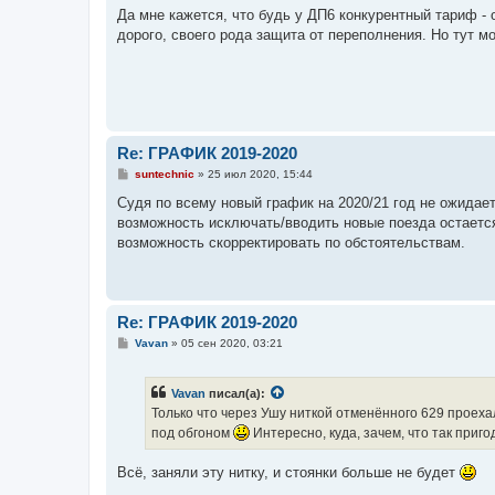
о
Да мне кажется, что будь у ДП6 конкурентный тариф - 
б
дорого, своего рода защита от переполнения. Но тут м
щ
е
н
и
е
Re: ГРАФИК 2019-2020
С
suntechnic
»
25 июл 2020, 15:44
о
о
Судя по всему новый график на 2020/21 год не ожидае
б
возможность исключать/вводить новые поезда остаетс
щ
е
возможность скорректировать по обстоятельствам.
н
и
е
Re: ГРАФИК 2019-2020
С
Vavan
»
05 сен 2020, 03:21
о
о
б
Vavan
писал(а):
щ
е
Только что через Ушу ниткой отменённого 629 проехал
н
под обгоном
Интересно, куда, зачем, что так приго
и
е
Всё, заняли эту нитку, и стоянки больше не будет