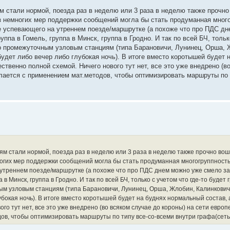
м стали нормой, поезда раз в неделю или 3 раза в неделю также прочно
 немногих мер поддержки сообщений могла бы стать продуманная мног
не успевающего на утреннем поезде/маршрутке (а похоже что про ПДС д
ппа в Гомель, группа в Минск, группа в Гродно. И так по всей БЧ, тольк
 По промежуточным узловым станциям (типа Барановичи, Лунинец, Орша, 
будет либо вечер либо глубокая ночь). В итоге вместо коротышей будет 
ственно полной схемой. Ничего нового тут нет, все это уже внедрено (в
елается с применением мат.методов, чтобы оптимизировать маршруты по 
ям стали нормой, поезда раз в неделю или 3 раза в неделю также прочно вош
гих мер поддержки сообщений могла бы стать продуманная многогруппность
 утреннем поезде/маршрутке (а похоже что про ПДС днем можно уже смело за
 в Минск, группа в Гродно. И так по всей БЧ, только с учетом что где-то будет 
ным узловым станциям (типа Барановичи, Лунинец, Орша, Жлобин, Калинкович
убокая ночь). В итоге вместо коротышей будет на буднях нормальный состав, 
го тут нет, все это уже внедрено (во всяком случае до короны) на сети европ
ов, чтобы оптимизировать маршруты по типу все-со-всеми внутри графа(сеть