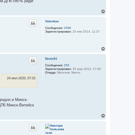
на ДП6 сесть ради
В
е
р
Valentian
н
у
Сообщения:
2596
Зарегистрирован:
25 янв 2014, 11:37
т
ь
с
я
В
к
е
н
р
а
Denis91
н
ч
у
Сообщения:
255
а
Зарегистрирован:
25 мар 2013, 17:00
т
л
Откуда:
Могилев, Минск
ь
у
с
24 июл 2020, 07:02
я
к
н
а
ч
родно и Минск-
а
ДП6 Минск-Витебск
л
у
В
е
р
н
у