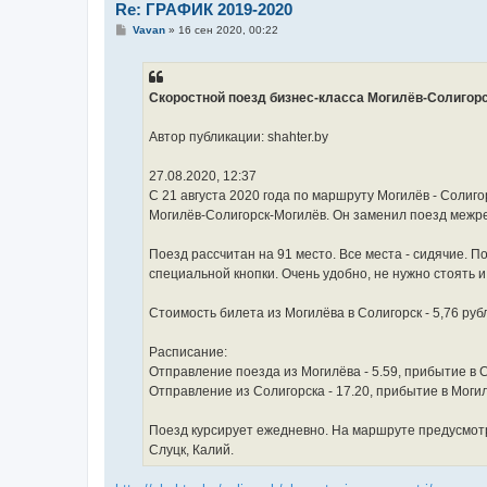
Re: ГРАФИК 2019-2020
С
Vavan
»
16 сен 2020, 00:22
о
о
б
щ
е
Скоростной поезд бизнес-класса Могилёв-Солигор
н
и
е
Автор публикации: shahter.by
27.08.2020, 12:37
С 21 августа 2020 года по маршруту Могилёв - Солиг
Могилёв-Солигорск-Могилёв. Он заменил поезд межр
Поезд рассчитан на 91 место. Все места - сидячие. 
специальной кнопки. Очень удобно, не нужно стоять и 
Стоимость билета из Могилёва в Солигорск - 5,76 рубл
Расписание:
Отправление поезда из Могилёва - 5.59, прибытие в С
Отправление из Солигорска - 17.20, прибытие в Могил
Поезд курсирует ежедневно. На маршруте предусмотр
Слуцк, Калий.