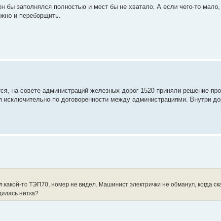
он бы заполнялся полностью и мест бы не хватало. А если чего-то мало, 
ожно и переборщить.
тся, на совете администраций железных дорог 1520 приняли решение про
я исключительно по договоренности между администрациями. Внутри дор
 какой-то ТЭП70, номер не видел. Машинист электрички не обманул, когда ска
дилась нитка?