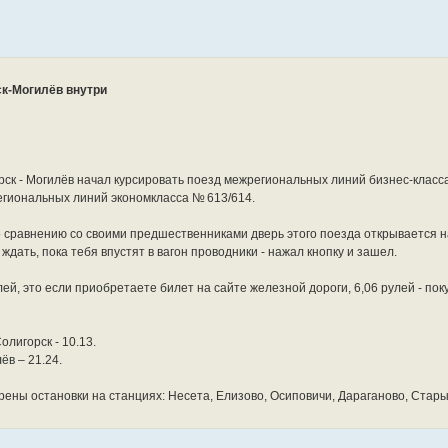
ск-Могилёв внутри
орск - Могилёв начал курсировать поезд межрегиональных линий бизнес-класс
егиональных линий экономкласса № 613/614.
По сравнению со своими предшественниками дверь этого поезда открывается 
ждать, пока тебя впустят в вагон проводники - нажал кнопку и зашел.
ей, это если приобретаете билет на сайте железной дороги, 6,06 рулей - поку
олигорск - 10.13.
ёв – 21.24.
ены остановки на станциях: Несета, Елизово, Осиповичи, Дараганово, Стары