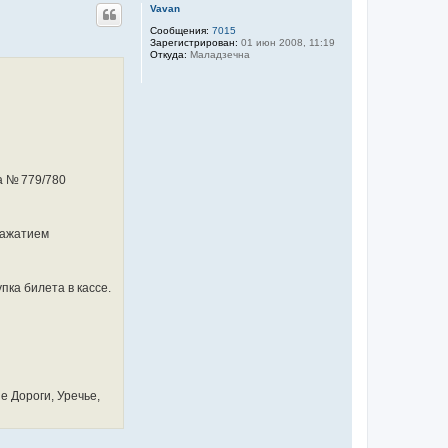
р
Vavan
н
у
Сообщения:
7015
Зарегистрирован:
01 июн 2008, 11:19
т
Откуда:
Маладзечна
ь
с
я
к
н
а
ч
а
л
а № 779/780
у
нажатием
пка билета в кассе.
е Дороги, Уречье,