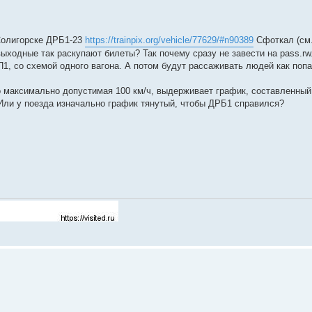
Солигорске ДРБ1-23
https://trainpix.org/vehicle/77629/#n90389
Сфоткал (см.
 выходные так раскупают билеты? Так почему сразу не завести на pass.r
, со схемой одного вагона. А потом будут рассаживать людей как попа
го максимально допустимая 100 км/ч, выдерживает график, составленны
Или у поезда изначально график тянутый, чтобы ДРБ1 справился?