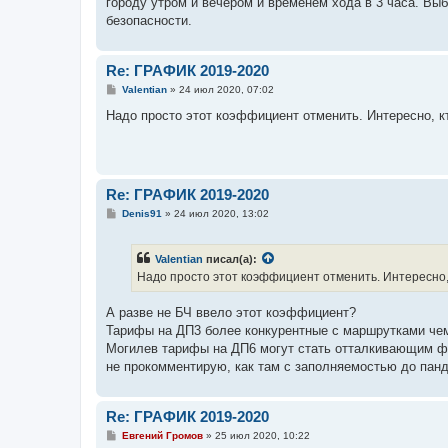
городу утром и вечером и временем хода в 3 часа. Выб
безопасности.
Re: ГРАФИК 2019-2020
С
Valentian
»
24 июл 2020, 07:02
о
о
Надо просто этот коэффициент отменить. Интересно, 
б
щ
е
н
и
е
Re: ГРАФИК 2019-2020
С
Denis91
»
24 июл 2020, 13:02
о
о
б
Valentian
писал(а):
щ
е
Надо просто этот коэффициент отменить. Интересно,
н
и
е
А разве не БЧ ввело этот коэффициент?
Тарифы на ДП3 более конкурентные с маршрутками чем
Могилев тарифы на ДП6 могут стать отталкивающим ф
не прокомментирую, как там с заполняемостью до пан
Re: ГРАФИК 2019-2020
С
Евгений Громов
»
25 июл 2020, 10:22
о