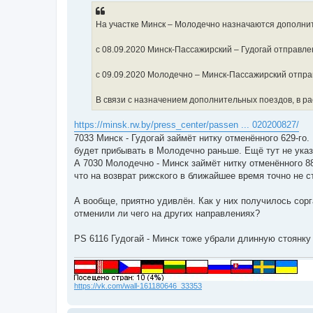
На участке Минск – Молодечно назначаются дополни
с 08.09.2020 Минск-Пассажирский – Гудогай отправл
с 09.09.2020 Молодечно – Минск-Пассажирский отпра
В связи с назначением дополнительных поездов, в р
https://minsk.rw.by/press_center/passen ... 020200827/
7033 Минск - Гудогай займёт нитку отменённого 629-го.
будет прибывать в Молодечно раньше. Ещё тут не указа
А 7030 Молодечно - Минск займёт нитку отменённого 88
что на возврат рижского в ближайшее время точно не с
А вообще, приятно удивлён. Как у них получилось сорг
отменили ли чего на других направлениях?
PS 6116 Гудогай - Минск тоже убрали длинную стоянку
https://vk.com/wall-161180646_33353