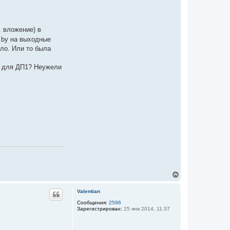
 вложение) в
w.by на выходные
ло. Или то была
й для ДП1? Неужели
В
е
р
Valentian
н
у
Сообщения:
2596
Зарегистрирован:
25 янв 2014, 11:37
т
ь
с