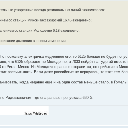
тельные ускоренные поезда региональных линий экономкласса:
ением со станции Минск-Пассажирский 16.45 ежедневно;
влением со станции Молодечно 6.18 ежедневно.
асписании движения внесены изменения.
 Но поскольку электричка медленнее его, то 6125 больше не будет попус
но, что 6125 обрезают по Молодечно, а 7033 пойдёт на Гудогай вместо 
-го Рига - Минск. Из Молодечно раньше отправится, но прибытие в Минск
тоит рассчитывать. Если даже российские не вернулись, то этот тем бол
анизовать, когда недавно ещё и на один состав меньше стало, в Гомель
 по Радошковичам, где она раньше пропускала 630-й.