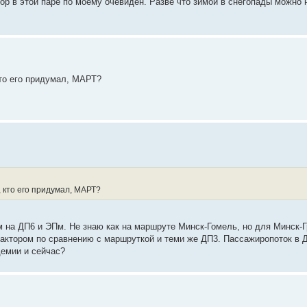
ор в этой паре по моему очевиден. Разве что зимой в снегопады можно 
кто его придумал, МАРТ?
 кто его придумал, МАРТ?
 на ДП6 и ЭПм. Не знаю как на маршруте Минск-Гомель, но для Минск-Г
актором по сравнению с маршруткой и теми же ДП3. Пассажиропоток в 
демии и сейчас?