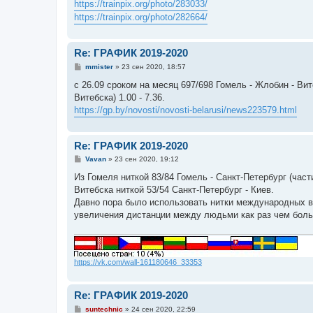
е
https://trainpix.org/photo/283033/
н
https://trainpix.org/photo/282664/
и
е
Re: ГРАФИК 2019-2020
С
mmister
»
23 сен 2020, 18:57
о
о
с 26.09 сроком на месяц 697/698 Гомель - Жлобин - Вите
б
Витебска) 1.00 - 7.36.
щ
е
https://gp.by/novosti/novosti-belarusi/news223579.html
н
и
е
Re: ГРАФИК 2019-2020
С
Vavan
»
23 сен 2020, 19:12
о
о
Из Гомеля ниткой 83/84 Гомель - Санкт-Петербург (част
б
Витебска ниткой 53/54 Санкт-Петербург - Киев.
щ
е
Давно пора было использовать нитки международных вн
н
увеличения дистанции между людьми как раз чем больш
и
е
https://vk.com/wall-161180646_33353
Re: ГРАФИК 2019-2020
С
suntechnic
»
24 сен 2020, 22:59