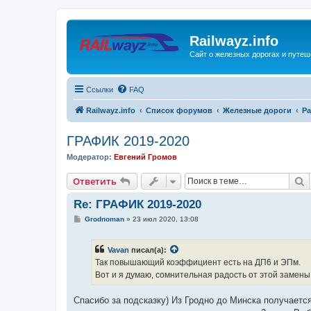
Railwayz.info
Сайт о железных дорогах и путе
Ссылки
FAQ
Railwayz.info
Список форумов
Железные дороги
Ра
ГРАФИК 2019-2020
Модератор:
Евгений Громов
П
Ответить
Re: ГРАФИК 2019-2020
С
Grodnoman
»
23 июл 2020, 13:08
о
о
б
Vavan
писал(а):
щ
е
Так повышающий коэффициент есть на ДП6 и ЭПм.
н
Вот и я думаю, сомнительная радость от этой замены
и
е
Спасибо за подсказку) Из Гродно до Минска получается