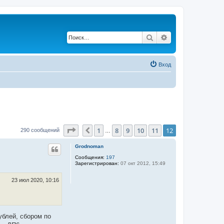
Поиск
Расширенный по
Вход
Страница
12
из
12
1
8
9
10
11
12
Пред.
290 сообщений
…
Grodnoman
Сообщения:
197
Зарегистрирован:
07 окт 2012, 15:49
23 июл 2020, 10:16
ублей, сбором по