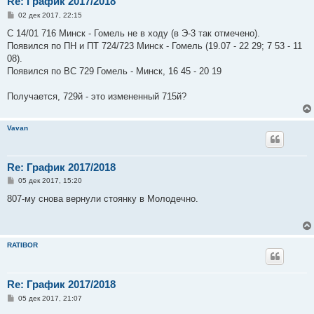
Re: График 2017/2018
С
02 дек 2017, 22:15
о
о
С 14/01 716 Минск - Гомель не в ходу (в Э-3 так отмечено).
б
Появился по ПН и ПТ 724/723 Минск - Гомель (19.07 - 22 29; 7 53 - 11
щ
е
08).
н
Появился по ВС 729 Гомель - Минск, 16 45 - 20 19
и
е
Получается, 729й - это измененный 715й?
Vavan
Re: График 2017/2018
С
05 дек 2017, 15:20
о
о
807-му снова вернули стоянку в Молодечно.
б
щ
е
н
и
RATIBOR
е
Re: График 2017/2018
С
05 дек 2017, 21:07
о