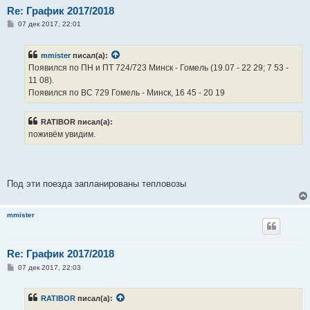
Re: График 2017/2018
С
07 дек 2017, 22:01
о
о
б
mmister
писал(а):
щ
е
Появился по ПН и ПТ 724/723 Минск - Гомель (19.07 - 22 29; 7 53 -
н
11 08).
и
е
Появился по ВС 729 Гомель - Минск, 16 45 - 20 19
RATIBOR писал(а):
поживём увидим.
Под эти поезда запланированы тепловозы
mmister
Re: График 2017/2018
С
07 дек 2017, 22:03
о
о
б
RATIBOR
писал(а):
щ
е