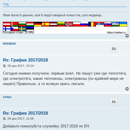
н
год
и
е
Якая была б цішыня, калі б людзі гаварылі толькі тое, што ведаюць.
RATIBOR
Re: График 2017/2018
С
08 дек 2017, 20:24
о
о
Сегодня книжки получили, первым взял. Не пишут уже где теплотяга,
б
где электротяга, какие тепловозы, электровозы (по крайней мере не
щ
е
нашёл) Правильно, а то всякую ересь писали.
н
и
е
saitya
Re: График 2017/2018
С
09 дек 2017, 11:58
о
о
Добавьте пожалуйста служебку 2017-2018 по БЧ
б