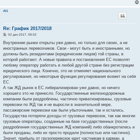
Al1
Re: График 2017/2018
С
02 дек 2017, 09:02
о
о
Внутренние рынки открыты уже давно, но только для своих, а не
б
иностранных перевозчиков. Свои - могут быть и иностранными, но
щ
е
должны быть резидентами (юридическим лицом) той страны, в
н
которой работают. А новые правила и постановления ЕС позволят
и
е
любому оператору работать в любой другой стране без регистрации
юридического лица. Конечно, это не отменяет национального
регулирования, но некоторые функции регулирования возмет на себя
ЕС.
А так ЖД рынок в ЕС либерализирован уже давно, но ничего
хорошего это не принесло. Государственные железнодорожнык
компании были раздроблены, частично приватизированы, грузовые
перевозки по ЖД так и не выросли в значительной мере,
пассажирские перевозки как были убыточными, так и остались.
Государства потеряли доходы от грузовых перевозок, так как многие
грузовые операторы, созданные на базе государственных (после
раздробления государственных ЖД компаний) либо обанкротились и
были проданы, либо их просто продали (полностью или частично).
Значит, прибыль от грузоперевозок идет частникам в карман, а