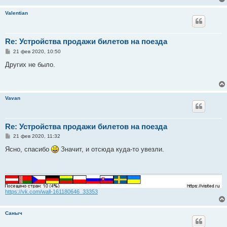
Valentian
Re: Устройства продажи билетов на поезда
С
21 фев 2020, 10:50
о
о
Других не было.
б
щ
е
н
и
Vavan
е
Re: Устройства продажи билетов на поезда
С
21 фев 2020, 11:32
о
о
Ясно, спасибо
Значит, и отсюда куда-то увезли.
б
щ
е
н
и
е
https://vk.com/wall-161180646_33353
Саныч