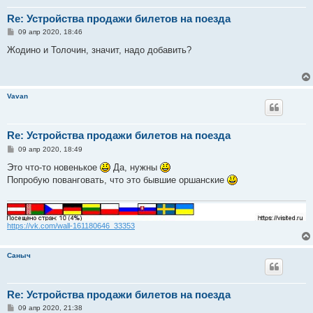
Re: Устройства продажи билетов на поезда
С
09 апр 2020, 18:46
о
о
Жодино и Толочин, значит, надо добавить?
б
щ
е
н
и
Vavan
е
Re: Устройства продажи билетов на поезда
С
09 апр 2020, 18:49
о
о
Это что-то новенькое
Да, нужны
б
Попробую пованговать, что это бывшие оршанские
щ
е
н
и
е
https://vk.com/wall-161180646_33353
Саныч
Re: Устройства продажи билетов на поезда
С
09 апр 2020, 21:38