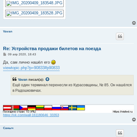
е
Vavan
Re: Устройства продажи билетов на поезда
С
09 апр 2020, 18:43
о
о
Да, сам лично нашёл его
б
viewtopic.php?p=90833#p90833
щ
е
н
Vavan
писал(а):
и
е
Ещё один терминал перенесли из Курасовщины, № 85. Он нашёлся
в Радошковичах.
https://vk.com/wall-161180646_33353
Саныч