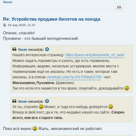
Vavan
Re: Устройства продажи билетов на поезда
С
03 апр 2020, 11:37
о
о
Опачки, спасибо!
б
Пуховичи - это бывший молодечненский.
щ
е
н
Vavan
писал(а):
и
е
Нашёл интересную страницу:
https://pass.rw.by/be/points_of_sale/
Можно задать параметры и узнать, где есть терминалы.
Информация, видимо, несколько устаревшая, многие места с
терминалами ещё не указаны. Но есть и такие, которые там
указаны, а в списке
viewtopic.php?p=63706#p63706
- нет:
Михановичи, Пуховичи
, Шумилино.
Так что если кто окажется в тех краях, покупайте, докладывайте
Vavan
писал(а):
Ух ты, спасибо
Может, и туда кто-нибудь доберётся
Впишу в свой пост, да и те, что недавно нашёл на сайте.
Скорее
всего, они все старого типа.
Пока всё верно
Жаль, михановичский не работает.