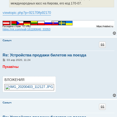
международных касс на Кирова, его код 170-07.
viewtopic.php?p=92170#p92170
https://vk.com/wall-161180646_33353
Саныч
Re: Устройства продажи билетов на поезда
С
03 апр 2020, 11:24
о
о
Пухавічы
б
щ
е
н
ВЛОЖЕНИЯ
и
е
Саныч