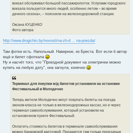
вокзал обслуживал большой пассажиропоток. Услугами городского
вокзала пользуется много людей, особенно летом – во время
дачного сезона», – пояснили на железнодорожной станции.
Оксана КУЦЕНКО
Фото автора
http://www.drogichin.by/novosti/na-zh-d ... na-poezda/
Там фотки есть. Напольный. Наверное, из Бреста. Вот если б автор
ещё и билет сфоткала
Ну и насчёт того, что "Проездной документ на электрички можно
купить на любую дату", она загнула, конечно
Терминал для покупки ж/д билетов установили на остановке
Фестивальный в Молодечно
Теперь жители Молодечно могут покупать билеты на поезда
эконом-класса не только в железнодорожных кассах, но и через
терминал самообслуживания, который установили на
остановочном пункте Фестивальный.
Оплатить стоимость билетов в терминале самообслуживания
можно банковской карточкой. Продаются там только проездные