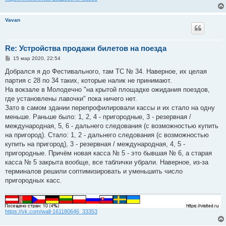
Vavan
Re: Устройства продажи билетов на поезда
С
15 мар 2020, 22:54
о
о
Добрался я до Фестивального, там ТС № 34. Наверное, их целая
б
партия с 28 по 34 таких, которые налик не принимают.
щ
е
На вокзале в Молодечно "на крытой площадке ожидания поездов,
н
где установлены лавочки" пока ничего нет.
и
е
Зато в самом здании перепрофилировали кассы и их стало на одну
меньше. Раньше было: 1, 2, 4 - пригородные, 3 - резервная /
международная, 5, 6 - дальнего следования (с возможностью купить
на пригород). Стало: 1, 2 - дальнего следования (с возможностью
купить на пригород), 3 - резервная / международная, 4, 5 -
пригородные. Причём новая касса № 5 - это бывшая № 6, а старая
касса № 5 закрыта вообще, все таблички убрали. Наверное, из-за
терминалов решили соптимизировать и уменьшить число
пригородных касс.
https://vk.com/wall-161180646_33353