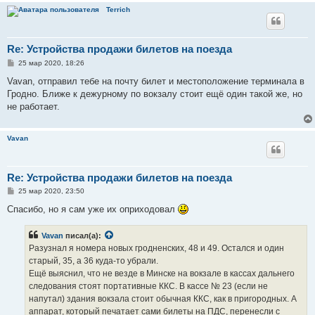
Terrich
Re: Устройства продажи билетов на поезда
С
25 мар 2020, 18:26
о
о
Vavan, отправил тебе на почту билет и местоположение терминала в
б
Гродно. Ближе к дежурному по вокзалу стоит ещё один такой же, но
щ
е
не работает.
н
и
е
Vavan
Re: Устройства продажи билетов на поезда
С
25 мар 2020, 23:50
о
о
Спасибо, но я сам уже их оприходовал
б
щ
е
Vavan
писал(а):
н
Разузнал я номера новых гродненских, 48 и 49. Остался и один
и
е
старый, 35, а 36 куда-то убрали.
Ещё выяснил, что не везде в Минске на вокзале в кассах дальнего
следования стоят портативные ККС. В кассе № 23 (если не
напутал) здания вокзала стоит обычная ККС, как в пригородных. А
аппарат, который печатает сами билеты на ПДС, перенесли с