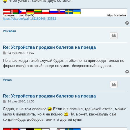
Чтоб узнать, какой из двух остался.
н
и
е
https://vk.com/wall-161180646_33353
Valentian
Re: Устройства продажи билетов на поезда
С
24 фев 2020, 11:47
о
о
Не знаю когда такой случай будет, я обычно на пригороде только по
б
форме езжу) а старый вроде не умеет безденежный выдавать.
щ
е
н
и
Vavan
е
Re: Устройства продажи билетов на поезда
С
24 фев 2020, 11:50
о
о
Ладно, и на том спасибо
Если б я помнил, где какой стоял, можно
б
было б вычислить, но я не помню
Ну, может, как-нибудь сам
щ
е
когда-нибудь доберусь, или кто другой купит.
н
и
е