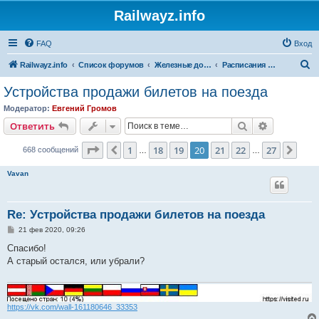
Railwayz.info
FAQ
Вход
П
Railwayz.info
Список форумов
Железные дороги
Расписания и организация движения
о
Устройства продажи билетов на поезда
и
Модератор:
Евгений Громов
с
Поиск
Расширен
Ответить
к
Страница
20
из
27
1
18
19
20
21
22
27
Пред.
След
668 сообщений
…
…
Vavan
Re: Устройства продажи билетов на поезда
С
21 фев 2020, 09:26
о
о
Спасибо!
б
А старый остался, или убрали?
щ
е
н
и
е
https://vk.com/wall-161180646_33353