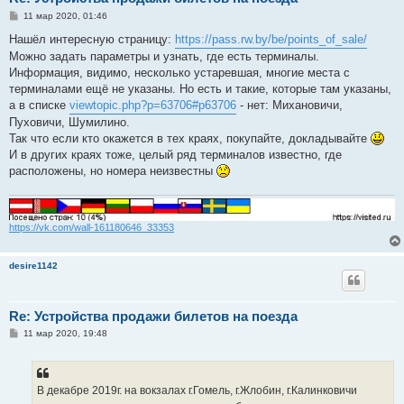
С
11 мар 2020, 01:46
о
о
Нашёл интересную страницу:
https://pass.rw.by/be/points_of_sale/
б
Можно задать параметры и узнать, где есть терминалы.
щ
е
Информация, видимо, несколько устаревшая, многие места с
н
терминалами ещё не указаны. Но есть и такие, которые там указаны,
и
е
а в списке
viewtopic.php?p=63706#p63706
- нет: Михановичи,
Пуховичи, Шумилино.
Так что если кто окажется в тех краях, покупайте, докладывайте
И в других краях тоже, целый ряд терминалов известно, где
расположены, но номера неизвестны
https://vk.com/wall-161180646_33353
desire1142
Re: Устройства продажи билетов на поезда
С
11 мар 2020, 19:48
о
о
б
щ
е
В декабре 2019г. на вокзалах г.Гомель, г.Жлобин, г.Калинковичи
н