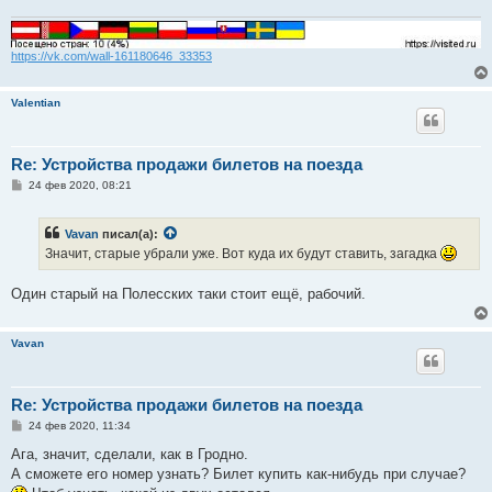
е
https://vk.com/wall-161180646_33353
Valentian
Re: Устройства продажи билетов на поезда
С
24 фев 2020, 08:21
о
о
б
Vavan
писал(а):
щ
е
Значит, старые убрали уже. Вот куда их будут ставить, загадка
н
и
е
Один старый на Полесских таки стоит ещё, рабочий.
Vavan
Re: Устройства продажи билетов на поезда
С
24 фев 2020, 11:34
о
о
Ага, значит, сделали, как в Гродно.
б
А сможете его номер узнать? Билет купить как-нибудь при случае?
щ
е