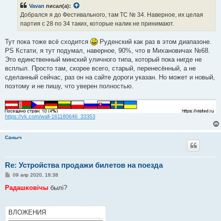
Vavan
писал(а):
Добрался я до Фестивального, там ТС № 34. Наверное, их целая
партия с 28 по 34 таких, которые налик не принимают.
Тут пока тоже всё сходится
Руденский как раз в этом диапазоне.
PS Кстати, я тут подумал, наверное, 90%, что в Михановичах №68.
Это единственный минский уличного типа, который пока нигде не
всплыл. Просто там, скорее всего, старый, перенесённый, а не
сделанный сейчас, раз он на сайте дороги указан. Но может и новый,
поэтому и не пишу, что уверен полностью.
https://vk.com/wall-161180646_33353
Саныч
Re: Устройства продажи билетов на поезда
С
09 апр 2020, 18:38
о
о
Радашковічы
былі?
б
щ
е
н
ВЛОЖЕНИЯ
и