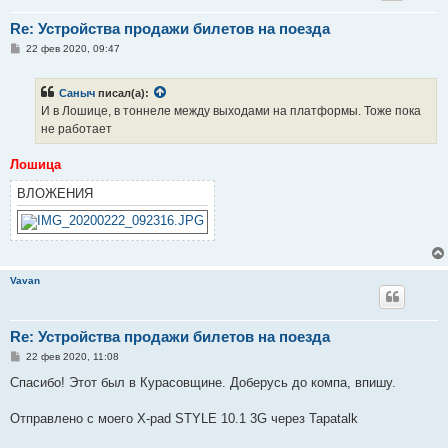
Re: Устройства продажи билетов на поезда
С
22 фев 2020, 09:47
о
о
б
Саныч
писал(а):
щ
е
И в Лошице, в тоннеле между выходами на платформы. Тоже пока
н
не работает
и
е
Лошица
ВЛОЖЕНИЯ
Vavan
Re: Устройства продажи билетов на поезда
С
22 фев 2020, 11:08
о
о
Спасибо! Этот был в Курасовщине. Доберусь до компа, впишу.
б
щ
е
Отправлено с моего X-pad STYLE 10.1 3G через Tapatalk
н
и