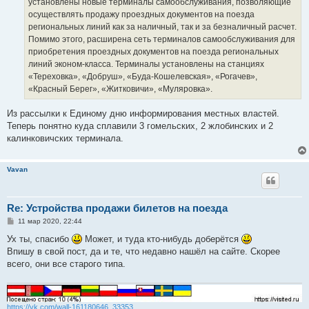
установлены новые терминалы самообслуживания, позволяющие
и
е
осуществлять продажу проездных документов на поезда
региональных линий как за наличный, так и за безналичный расчет.
Помимо этого, расширена сеть терминалов самообслуживания для
приобретения проездных документов на поезда региональных
линий эконом-класса. Терминалы установлены на станциях
«Тереховка», «Добруш», «Буда-Кошелевская», «Рогачев»,
«Красный Берег», «Житковичи», «Муляровка».
Из рассылки к Единому дню информирования местных властей.
Теперь понятно куда сплавили 3 гомельских, 2 жлобинских и 2
калинковичских терминала.
Vavan
Re: Устройства продажи билетов на поезда
С
11 мар 2020, 22:44
о
о
Ух ты, спасибо
Может, и туда кто-нибудь доберётся
б
Впишу в свой пост, да и те, что недавно нашёл на сайте. Скорее
щ
е
всего, они все старого типа.
н
и
е
https://vk.com/wall-161180646_33353