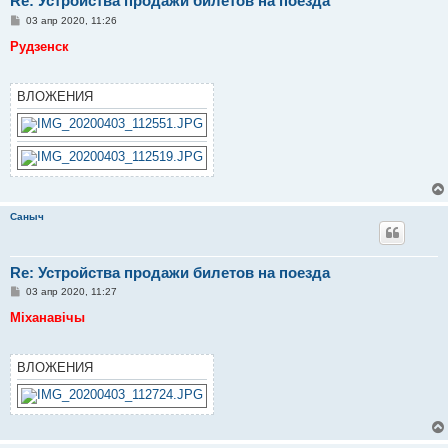
Re: Устройства продажи билетов на поезда
С
03 апр 2020, 11:26
о
о
Рудзенск
б
щ
е
н
ВЛОЖЕНИЯ
и
е
Саныч
Re: Устройства продажи билетов на поезда
С
03 апр 2020, 11:27
о
о
Міханавічы
б
щ
е
н
ВЛОЖЕНИЯ
и
е