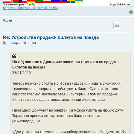
https://vk.com/wall-161180646_33353
Vavan
Re: Устройства продажи билетов на поезда
С
09 мар 2020, 00:53
о
о
б
щ
е
На ж/д вокзале в Дрогичине появился терминал по продаже
н
билетов на поезда
и
е
23/01/2020
Теперь не нужно стоять в очереди к кассе или ждать окончания
технического перерыва, чтобы купить билет. Сделать это можно
самостоятельно, воспользовавшись терминалом по продаже
билетов на поезда региональных линий экономкласса.
Проездной документ на электрички можно купить на любую дату.
Терминал принимает карточки всех банков, включая
международные.
«Для установки терминала самообслуживания необходимо, чтобы