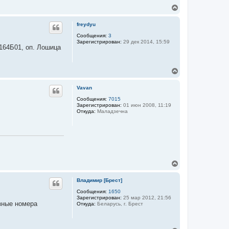
ч
В
а
е
л
р
у
freydyu
н
у
Сообщения:
3
Зарегистрирован:
29 дек 2014, 15:59
т
 164Б01, оп. Лошица
ь
с
я
В
к
е
н
р
а
Vavan
н
ч
у
Сообщения:
7015
а
Зарегистрирован:
01 июн 2008, 11:19
т
л
Откуда:
Маладзечна
ь
у
с
я
к
н
а
ч
В
а
е
л
р
у
Владимир [Брест]
н
у
Сообщения:
1650
Зарегистрирован:
25 мар 2012, 21:56
т
азные номера
Откуда:
Беларусь, г. Брест
ь
с
я
к