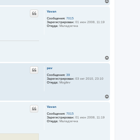
В
н
е
а
р
Vavan
ч
н
а
у
Сообщения:
7015
л
Зарегистрирован:
01 июн 2008, 11:19
т
у
Откуда:
Маладзечна
ь
с
я
к
н
а
ч
В
а
е
л
р
у
pav
н
у
Сообщения:
39
Зарегистрирован:
03 окт 2010, 23:10
т
Откуда:
Mogilev
ь
с
я
В
к
е
н
р
а
Vavan
н
ч
у
Сообщения:
7015
а
Зарегистрирован:
01 июн 2008, 11:19
т
л
Откуда:
Маладзечна
ь
у
с
я
к
н