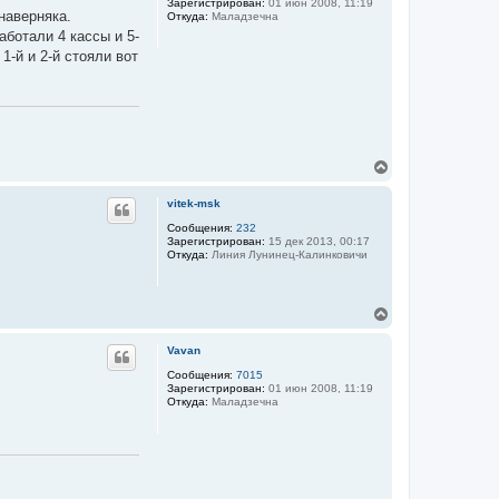
Зарегистрирован:
01 июн 2008, 11:19
т
наверняка.
Откуда:
Маладзечна
ь
аботали 4 кассы и 5-
с
я
1-й и 2-й стояли вот
к
н
а
ч
а
л
у
В
е
р
vitek-msk
н
у
Сообщения:
232
Зарегистрирован:
15 дек 2013, 00:17
т
Откуда:
Линия Лунинец-Калинковичи
ь
с
я
к
В
н
е
а
р
Vavan
ч
н
а
у
Сообщения:
7015
л
Зарегистрирован:
01 июн 2008, 11:19
т
у
Откуда:
Маладзечна
ь
с
я
к
н
а