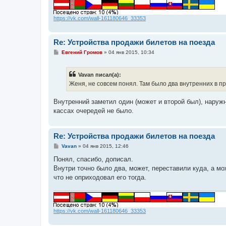
и
е
https://vk.com/wall-161180646_33353
Re: Устройства продажи билетов на поезда
С
Евгений Громов
»
04 янв 2015, 10:34
о
о
б
Vavan писал(а):
щ
е
Женя, не совсем понял. Там было два внутренних в пр
н
и
е
Внутренний заметил один (может и второй был), наружн
кассах очередей не было.
Re: Устройства продажи билетов на поезда
С
Vavan
»
04 янв 2015, 12:46
о
о
Понял, спасибо, дописал.
б
Внутри точно было два, может, переставили куда, а мо
щ
е
что не оприходовал его тогда.
н
и
е
https://vk.com/wall-161180646_33353