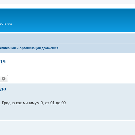
шествиях
списания и организация движения
да
оиск
Расширенный поиск
зда
т. Гродно как минимум 9, от 01 до 09