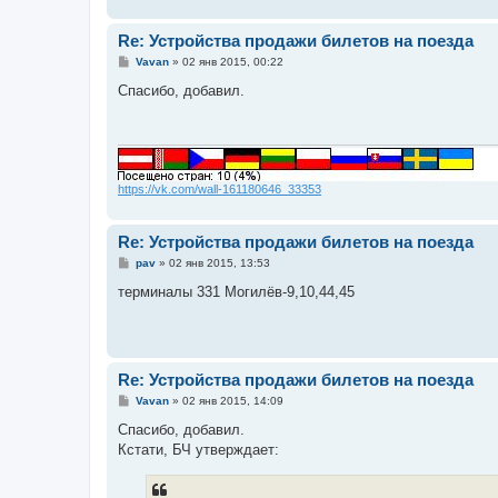
и
е
Re: Устройства продажи билетов на поезда
С
Vavan
»
02 янв 2015, 00:22
о
о
Спасибо, добавил.
б
щ
е
н
и
е
https://vk.com/wall-161180646_33353
Re: Устройства продажи билетов на поезда
С
pav
»
02 янв 2015, 13:53
о
о
терминалы 331 Могилёв-9,10,44,45
б
щ
е
н
и
е
Re: Устройства продажи билетов на поезда
С
Vavan
»
02 янв 2015, 14:09
о
о
Спасибо, добавил.
б
Кстати, БЧ утверждает:
щ
е
н
и