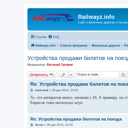
Railwayz.info
Сайт о железных дорогах и путе
Ссылки
FAQ
Railwayz.info
Список форумов
Железные дороги
Ра
Устройства продажи билетов на поез
Модератор:
Евгений Громов
П
Ответить
Re: Устройства продажи билетов на пое
С
vitek-msk
»
28 дек 2014, 23:25
о
о
То, что аппаратов много, начиная с 01. К примеру, на с
б
Борисов тоже несколько штук
щ
е
н
и
е
Re: Устройства продажи билетов на поезда
С
Vavan
»
28 дек 2014, 23:30
о