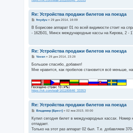
Re: Устройства продажи билетов на поезда
С
freydyu
»
29 дек 2014, 16:09
о
о
В Борисове аппарат 01 по всей видимости стоит на спра
б
- 162Б01, Минск международные кассы на Кирова, 2 - 17
щ
е
н
и
е
Re: Устройства продажи билетов на поезда
С
Vavan
»
29 дек 2014, 23:26
о
о
Большое спасибо, добавил!
б
Мне нравится, как пробелов становится всё меньше, 
щ
е
н
и
е
https://vk.com/wall-161180646_33353
Re: Устройства продажи билетов на поезда
С
Владимир [Брест]
»
02 янв 2015, 00:00
о
о
Купил сегодня билет в международных кассах. Номер на
б
отпадает.
щ
е
Только на этот раз аппарат 02 был. Т.е. добавляем 370
н