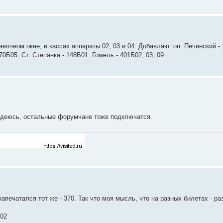
вочном окне, в кассах аппараты 02, 03 и 04. Добавляю: оп. Печинский -
0Б05. Ст. Степянка - 148Б01. Гомель - 401Б02, 03, 09.
надеюсь, остальные форумчане тоже подключатся.
печатался тот же - 370. Так что моя мысль, что на разных билетах - р
-02