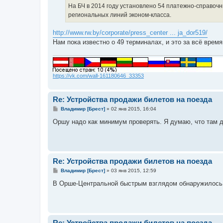
е
На БЧ в 2014 году установлено 54 платежно-справоч
региональных линий эконом-класса.
http://www.rw.by/corporate/press_center ... ja_dor519/
Нам пока известно о 49 терминалах, и это за всё время,
https://vk.com/wall-161180646_33353
Re: Устройства продажи билетов на поезда
С
Владимир [Брест]
»
02 янв 2015, 16:04
о
о
Оршу надо как минимум проверять. Я думаю, что там 
б
щ
е
н
и
е
Re: Устройства продажи билетов на поезда
С
Владимир [Брест]
»
03 янв 2015, 12:59
о
о
В Орше-Центральной быстрым взглядом обнаружилось 4
б
щ
е
н
и
е
Re: Устройства продажи билетов на поезда