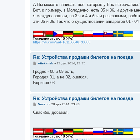
о
А Вы можете написать все, которые у Вас встречались?
б
Вот, к примеру, в Молодечно, есть 05 и 06, и другие м
щ
е
я международная, но 3-я и 4-я были резервными, работал
н
эти 05 и 06. Так что о существовании аппаратов 01 - 0
и
е
https://vk.com/wall-161180646_33353
Re: Устройства продажи билетов на поезда
С
vitek-msk
»
28 дек 2014, 23:35
о
о
Гродно - 08 и 09 есть,
б
Городея 01, а не 02, ошибся,
щ
е
Борисов 03
н
и
е
Re: Устройства продажи билетов на поезда
С
Vavan
»
28 дек 2014, 23:40
о
о
Спасибо, добавил.
б
щ
е
н
и
е
https://vk.com/wall-161180646_33353