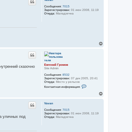
н
ч
у
Сообщения:
7015
а
Зарегистрирован:
01 июн 2008, 11:19
т
л
Откуда:
Маладзечна
ь
у
с
я
к
н
а
ч
В
а
е
л
р
у
н
у
т
Евгений Громов
нутренний сказочно
ь
Site Admin
с
Сообщения:
8532
я
Зарегистрирован:
07 дек 2005, 20:41
к
Откуда:
Место у рельсов
н
К
Контактная информация:
а
о
н
ч
В
т
а
е
а
л
р
к
Vavan
у
н
т
у
Сообщения:
7015
н
Зарегистрирован:
01 июн 2008, 11:19
а
т
ва уличных под
Откуда:
Маладзечна
я
ь
и
с
н
я
ф
к
о