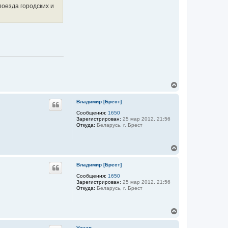
оезда городских и
а
ч
а
л
у
В
е
р
Владимир [Брест]
н
у
Сообщения:
1650
Зарегистрирован:
25 мар 2012, 21:56
т
Откуда:
Беларусь, г. Брест
ь
с
я
В
к
е
н
р
а
Владимир [Брест]
н
ч
у
Сообщения:
1650
а
Зарегистрирован:
25 мар 2012, 21:56
т
л
Откуда:
Беларусь, г. Брест
ь
у
с
я
В
к
е
н
р
а
Vavan