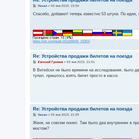
С
Vavan
»
03 янв 2015, 15:54
о
о
Спасибо, добавил! теперь известно 53 штуки. По идее,
б
щ
е
н
и
е
https://vk.com/wall-161180646_33353
Re: Устройства продажи билетов на поезда
С
Евгений Громов
»
03 янв 2015, 21:01
о
о
В Витебске не было времени на исследования, было дв
б
тупил, пришлось взять билет просто в кассе.
щ
е
н
и
е
Re: Устройства продажи билетов на поезда
С
Vavan
»
03 янв 2015, 21:05
о
о
Женя, не совсем понял. Там было два внутренних в пр
б
мостом?
щ
е
н