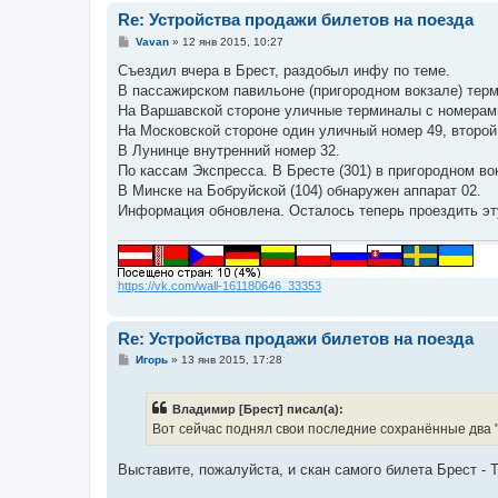
Re: Устройства продажи билетов на поезда
С
Vavan
»
12 янв 2015, 10:27
о
о
Съездил вчера в Брест, раздобыл инфу по теме.
б
В пассажирском павильоне (пригородном вокзале) терм
щ
е
На Варшавской стороне уличные терминалы с номерами
н
На Московской стороне один уличный номер 49, второй 
и
е
В Лунинце внутренний номер 32.
По кассам Экспресса. В Бресте (301) в пригородном во
В Минске на Бобруйской (104) обнаружен аппарат 02.
Информация обновлена. Осталось теперь проездить эт
https://vk.com/wall-161180646_33353
Re: Устройства продажи билетов на поезда
С
Игорь
»
13 янв 2015, 17:28
о
о
б
Владимир [Брест] писал(а):
щ
е
Вот сейчас поднял свои последние сохранённые два 
н
и
е
Выставите, пожалуйста, и скан самого билета Брест - 