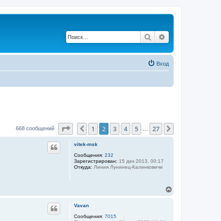
Поиск
Расширенный по
Вход
Страница
2
из
27
1
2
3
4
5
27
Пред.
След.
668 сообщений
…
vitek-msk
Сообщения:
232
Зарегистрирован:
15 дек 2013, 00:17
Откуда:
Линия Лунинец-Калинковичи
В
е
р
Vavan
н
у
Сообщения:
7015