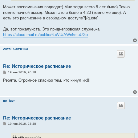
е
Может воспоминания подводят) Мне тогда всего 8 лет было) Точно
помню ночной выезд. Может это и было в 4.20 (темно же еще). А
есть это расписание в свободном доступе?[/quote]
Да, вот,пожалуйста. Это приднепровская служебка
https://cloud.mail.ru/public/6uWU/AWn5muUGo
Антон Савченко
Re: Историческое расписание
С
19 янв 2016, 20:18
о
о
Ребята. Огромное спасибо тем, кто кинул их!!!
б
щ
е
н
и
mr_igor
е
Re: Историческое расписание
С
19 янв 2016, 23:48
о
о
б
sflit писал(а):