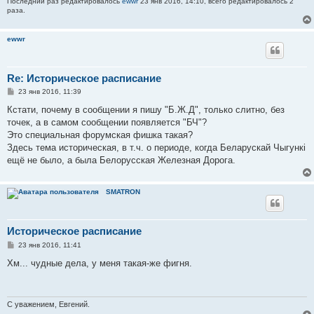
Последний раз редактировалось
ewwr
23 янв 2016, 14:10, всего редактировалось 2
раза.
ewwr
Re: Историческое расписание
С
23 янв 2016, 11:39
о
о
Кстати, почему в сообщении я пишу "Б.Ж.Д", только слитно, без
б
точек, а в самом сообщении появляется "БЧ"?
щ
е
Это специальная форумская фишка такая?
н
Здесь тема историческая, в т.ч. о периоде, когда Беларускай Чыгункі
и
е
ещё не было, а была Белорусская Железная Дорога.
SMATRON
Историческое расписание
С
23 янв 2016, 11:41
о
о
Хм... чудные дела, у меня такая-же фигня.
б
щ
е
н
и
С уважением, Евгений.
е