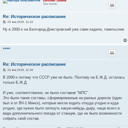
Евгений Громов
Site Admin
Re: Историческое расписание
С
23 янв 2016, 11:22
о
о
Ну в 2000-х на Белгород-Днестровский уже сами ездили, гомельские.
б
щ
е
н
и
ewwr
е
Re: Историческое расписание
С
23 янв 2016, 11:34
о
о
В 2000-х потому что СССР уже не было. Поэтому на Б.Ж.Д. осталась
б
только Б.Ж.Д.
щ
е
н
И уже, соответственно, не было составов "МПС".
и
е
Это были такие составы, сформированные на разных дорогах (один
был и от ВЧ-1 Минск), которые могли ездить откуда угодно и куда
угодно, где нужно было заткнуть какую-нибудь дыру, чаще всего в
виде дополнительного поезда от станции, где не было возможности
собрать свой состав.