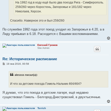
е
На 1992 год в ходу ещё было два поезда Рига - Симферополь.
259/260 через Коростень, Запорожье и 181/182 через
Николаев, Херсон.
Спасибо. Наверное это и был 259/260
По служебке 1992 года этот поезд уходил из Запорожья в 4.20, а в
Лиду прибывал в 6.18. Расходится с Вашими воспоминаниями.
Евгений Громов
Site Admin
Re: Историческое расписание
С
19 янв 2016, 00:58
о
о
б
alessss писал(а):
щ
е
н
И что за детские поезда Гомель-Нальчик 464/464?
и
е
Я думаю, что это поезда в детские лагеря, ещё недавно
существовал Гомель - Белгород-Днестровский, в двухтысячные.
Terrich