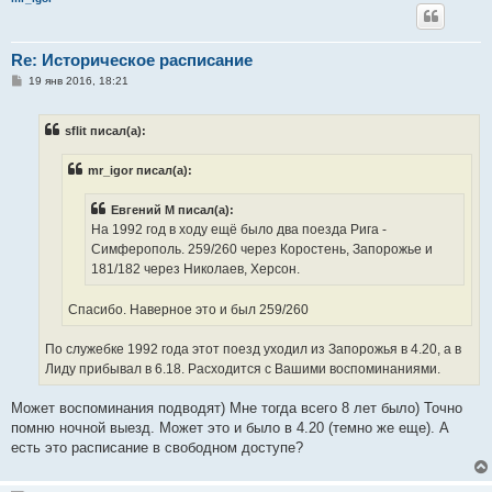
Re: Историческое расписание
С
19 янв 2016, 18:21
о
о
б
sflit писал(а):
щ
е
н
mr_igor писал(а):
и
е
Евгений М писал(а):
На 1992 год в ходу ещё было два поезда Рига -
Симферополь. 259/260 через Коростень, Запорожье и
181/182 через Николаев, Херсон.
Спасибо. Наверное это и был 259/260
По служебке 1992 года этот поезд уходил из Запорожья в 4.20, а в
Лиду прибывал в 6.18. Расходится с Вашими воспоминаниями.
Может воспоминания подводят) Мне тогда всего 8 лет было) Точно
помню ночной выезд. Может это и было в 4.20 (темно же еще). А
есть это расписание в свободном доступе?