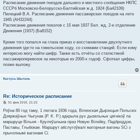
е
Расписание движения поездов дальнего и местного сообщения НКПС
СССРб Московско-Белорусско-Балтийская ж.д. 1924 (Ба42109)
Пилецкий В.А. Расписание движения пассажирских поездов на лето
1945 (АН32244)
Расписание движения поезлов с 15 мая 1937 Бел. жд, 2-е отделение
Движения (1937) (Ба8152)
Кроме того попался на глаза приказ о восстановлении двухпутного
движения где-то на гомельском ходу, со схемами станций. Если кому
интересно могу найти шифр. Также есть отчёты со статистикой
пассажироперевозок за некоторые из 2000-х годоф. Сфоткал цифры,
позже выложу.
Кастусь Шыталь
Re: Историческое расписание
С
01 фев 2016, 21:22
о
о
Роўна 80 год таму, 1 лютага 1936 года, Віленская Дырэкцыя Польскіх
б
Дзяржаўных Чыгунак (P. K. P.) адкрыла рух дызельных цягнікоў па
щ
е
маршруце Вільня - Крулеўшчына праз Новую Вілейку, Падброддзе,
н
Паставы, Глыбокае. Маршрут абслугоўвалі маторныя вагоны SCi з
и
е
прычэпнымі вагонамі Ci.