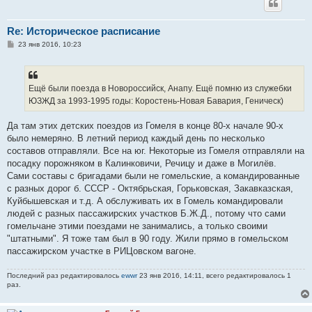
Re: Историческое расписание
С
23 янв 2016, 10:23
о
о
б
щ
е
Ещё были поезда в Новороссийск, Анапу. Ещё помню из служебки
н
ЮЗЖД за 1993-1995 годы: Коростень-Новая Бавария, Геническ)
и
е
Да там этих детских поездов из Гомеля в конце 80-х начале 90-х
было немеряно. В летний период каждый день по несколько
составов отправляли. Все на юг. Некоторые из Гомеля отправляли на
посадку порожняком в Калинковичи, Речицу и даже в Могилёв.
Сами составы с бригадами были не гомельские, а командированные
с разных дорог б. СССР - Октябрьская, Горьковская, Закавказская,
Куйбышевская и т.д. А обслуживать их в Гомель командировали
людей с разных пассажирских участков Б.Ж.Д., потому что сами
гомельчане этими поездами не занимались, а только своими
"штатными". Я тоже там был в 90 году. Жили прямо в гомельском
пассажирском участке в РИЦовском вагоне.
Последний раз редактировалось
ewwr
23 янв 2016, 14:11, всего редактировалось 1
раз.