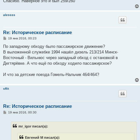
Спасибо. Наверное это и был 259/260
alessss
Re: Историческое расписание
С
19 янв 2016, 00:23
о
о
По западному обходу было пассажирское движение?
б
В выложенной служебке 1994 нашёл дизель 213/214 Минск-
щ
е
Восточный - Вильнюс через западный обход с остановкой в
н
Дегтярёвке. А что ещё по обходу ходило пассажирское?
и
е
И что за детские поезда Гомель-Нальчик 464/464?
sflit
Re: Историческое расписание
С
19 янв 2016, 00:30
о
о
б
mr_igor писал(а):
щ
е
н
Евгений М писал(а):
и