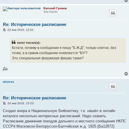
Евгений Громов
Site Admin
Re: Историческое расписание
С
23 янв 2016, 12:01
о
о
б
ewwr писал(а):
щ
е
Кстати, почему в сообщении я пишу "Б.Ж.Д", только слитно, без
н
точек, а в самом сообщении появляется "БЧ"?
и
е
Это специальная форумская фишка такая?
Да.
alessss
Re: Историческое расписание
С
24 янв 2016, 15:23
о
о
Сходил вчера в Национальную Библиотеку, т.к. нашёл в онлайн
б
каталоге несколько интересных расписаний. Надо сканить.
щ
е
Расписание движения поездов дальнего и местного сообщения НКПС
н
СССРб Московско-Белорусско-Балтийская ж.д. 1925 (Ба12872)
и