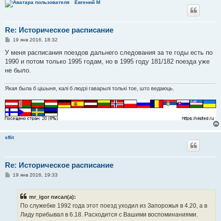
Евгений М
Re: Историческое расписание
С
19 янв 2016, 18:32
о
о
У меня расписания поездов дальнего следования за те годы есть по
б
1990 и потом только 1995 годам, но в 1995 году 181/182 поезда уже
щ
е
не было.
н
и
е
Якая была б цішыня, калі б людзі гаварылі толькі тое, што ведаюць.
sflit
Re: Историческое расписание
С
19 янв 2016, 19:33
о
о
б
mr_igor писал(а):
щ
е
По служебке 1992 года этот поезд уходил из Запорожья в 4.20, а в
н
Лиду прибывал в 6.18. Расходится с Вашими воспоминаниями.
и