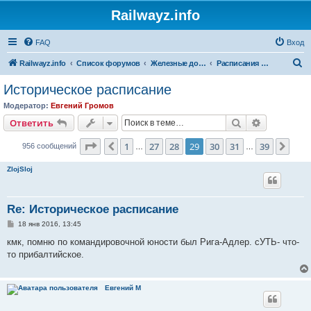
Railwayz.info
FAQ
Вход
П
Railwayz.info
Список форумов
Железные дороги
Расписания и организация движения
о
Историческое расписание
и
Модератор:
Евгений Громов
с
Поиск
Расширен
Ответить
к
Страница
29
из
39
1
27
28
29
30
31
39
Пред.
След
956 сообщений
…
…
ZlojSloj
Re: Историческое расписание
С
18 янв 2016, 13:45
о
о
кмк, помню по командировочной юности был Рига-Адлер. сУТЬ- что-
б
то прибалтийское.
щ
е
н
и
Евгений М
е