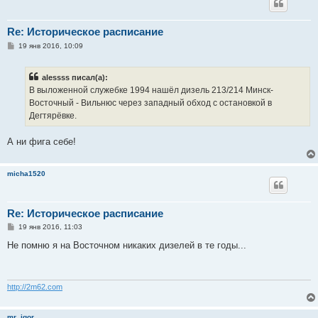
Re: Историческое расписание
С
19 янв 2016, 10:09
о
о
б
alessss писал(а):
щ
е
В выложенной служебке 1994 нашёл дизель 213/214 Минск-
н
Восточный - Вильнюс через западный обход с остановкой в
и
е
Дегтярёвке.
А ни фига себе!
micha1520
Re: Историческое расписание
С
19 янв 2016, 11:03
о
о
Не помню я на Восточном никаких дизелей в те годы...
б
щ
е
н
и
http://2m62.com
е
mr_igor