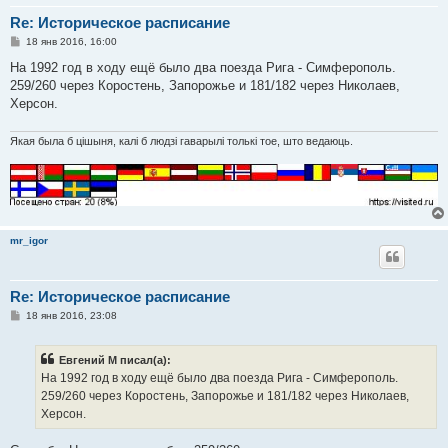
Re: Историческое расписание
С
18 янв 2016, 16:00
о
о
На 1992 год в ходу ещё было два поезда Рига - Симферополь.
б
259/260 через Коростень, Запорожье и 181/182 через Николаев,
щ
е
Херсон.
н
и
е
Якая была б цішыня, калі б людзі гаварылі толькі тое, што ведаюць.
mr_igor
Re: Историческое расписание
С
18 янв 2016, 23:08
о
о
б
Евгений М писал(а):
щ
е
На 1992 год в ходу ещё было два поезда Рига - Симферополь.
н
259/260 через Коростень, Запорожье и 181/182 через Николаев,
и
е
Херсон.