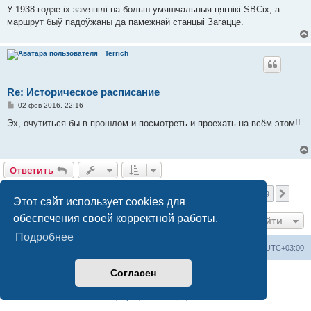
У 1938 годзе іх замянілі на больш умяшчальныя цягнікі SBCix, а
маршрут быў падоўжаны да памежнай станцыі Загацце.
Terrich
Re: Историческое расписание
С
02 фев 2016, 22:16
о
о
Эх, очутиться бы в прошлом и посмотреть и проехать на всём этом!!
б
щ
е
н
и
Ответить
е
Страница
29
из
39
1
27
28
29
30
31
39
Пред.
След
956 сообщений
…
…
Этот сайт использует cookies для
обеспечения своей корректной работы.
Перейти
Подробнее
Railwayz.info
Список форумов
Часовой пояс:
UTC+03:00
Согласен
Создано на основе
phpBB
® Forum Software © phpBB Limited
Русская поддержка phpBB
Конфиденциальность
|
Правила