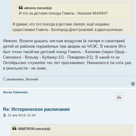
е
н
alessss писал(а):
и
е
И что за детские поезда Гомель - Нальчик 464/464?
Я думаю, что это поезда в детские лагеря, ещё недавно
существовал Гомель - Белгород-Днестровский, в двухтысячные.
Именно. Возили дышать чистым воздухом (в лагеря и санатории)
детей из районов поражённых при аварии на ЧАЭС. В начале 90-х
был точно такой-же детский поезд Гомель - Калинин (через Оршу -
Смоленск - Вязьму - Кубинку-1/2 - Поварово-2/1). В какой-то из
Октябрьских служебок тех лет проскакивал. Назначался ли хоть раз
в реальности - не знаю...
С уважением, Евгений.
Антон Савченко
Re: Историческое расписание
С
21 янв 2016, 21:34
о
о
б
SMATRON писал(а):
щ
е