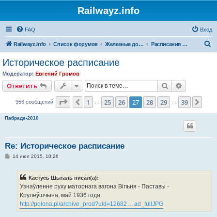
Railwayz.info
FAQ
Вход
П
Railwayz.info
Список форумов
Железные дороги
Расписания и организация движения
о
Историческое расписание
и
Модератор:
Евгений Громов
с
Поиск
Расширен
Ответить
к
Страница
27
из
39
1
25
26
27
28
29
39
Пред.
След
956 сообщений
…
…
Пабраде-2010
Re: Историческое расписание
С
14 июл 2015, 10:26
о
о
б
Кастусь Шыталь писал(а):
щ
е
Узнаўленне руху маторнага вагона Вільня - Паставы -
н
Крулеўшчына, май 1936 года:
и
е
http://polona.pl/archive_prod?uid=12682 ... ad_fullJPG