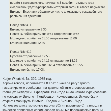
н
подаёт к сведению, что, начиная с 3 декабря текущего года
и
е
ежедневно будет курсировать моторный вагон ІІІ класса на участке
Вильно - Будслав и обратно согласно следующего сокращённого
расписания движения:
Поезд №Mt411
Вильно отправление 8:30
Новая Вилейка прибытие 8:44 отправление 8:45
Молодечно прибытие 11:00 отправление 11:00
Будслав прибытие 12:30
Поезд №Mt412
Будслав отправление 12:55
Молодечно прибытие 14:15 отправление 14:25
Новая Вилейка прибытие 16:54 отправление 16:55
Вильно прибытие 17:08.
Kurjer Wileński, Nr. 329, 1935 год.
Короче говоря, исполняется 80 лет с начала регулярного
пассажирского сообщения на дизельной тяге в современных
границах Беларуси. 1 февраля 1936 года было начато курсирование
по маршруту Вильно - Подбродье - Крулевщизна. Вскоре были
открыты маршруты Вильно - Гродно и Вильно - Лида.
Использовались моторные вагоны SCi и прицепные Ci, а иногда в
качестве прицепных использовали обычные пассажирские вагоны.