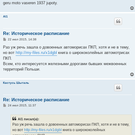
geru moto vaseren 1937 jupoty.
Al1
Re: Историческое расписание
С
22 июл 2015, 14:38
о
о
Раз уж речь зашла о довоенных автоморисах ПКП, хотя и не в тему,
б
но вот
http://my-files.ru/x1dgbl
книга о ширококолейных автомотрисах
щ
е
ПКП.
н
Всем, кто интересуется железными дорогами бывших межвоенных
и
е
территорий Польши.
Кастусь Шыталь
Re: Историческое расписание
С
24 июл 2015, 11:37
о
о
б
Al1 писал(а):
щ
е
Раз уж речь зашла о довоенных автоморисах ПКП, хотя и не в тему,
н
но вот
http://my-files.ru/x1dgbl
книга о ширококолейных
и
е