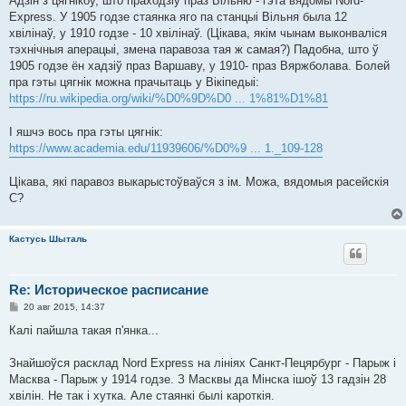
Адзін з цягнікоў, што праходзіў праз Вільню - гэта вядомы Nord-
б
Express. У 1905 годзе стаянка яго па станцыі Вільня была 12
щ
е
хвілінаў, у 1910 годзе - 10 хвілінаў. (Цікава, якім чынам выконваліся
н
тэхнічныя аперацыі, змена паравоза тая ж самая?) Падобна, што ў
и
е
1905 годзе ён хадзіў праз Варшаву, у 1910- праз Вяржболава. Болей
пра гэты цягнік можна прачытаць у Вікіпедыі:
https://ru.wikipedia.org/wiki/%D0%9D%D0 ... 1%81%D1%81
І яшчэ вось пра гэты цягнік:
https://www.academia.edu/11939606/%D0%9 ... 1._109-128
Цікава, які паравоз выкарыстоўваўся з ім. Можа, вядомыя расейскія
С?
Кастусь Шыталь
Re: Историческое расписание
С
20 авг 2015, 14:37
о
о
Калі пайшла такая п'янка...
б
щ
е
Знайшоўся расклад Nord Express на лініях Санкт-Пецярбург - Парыж і
н
Масква - Парыж у 1914 годзе. З Масквы да Мінска ішоў 13 гадзін 28
и
е
хвілін. Не так і хутка. Але стаянкі былі кароткія.