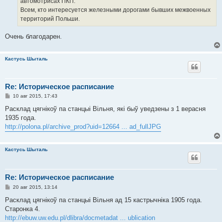
автомотрисах ПКП.
Всем, кто интересуется железными дорогами бывших межвоенных
территорий Польши.
Очень благодарен.
Кастусь Шыталь
Re: Историческое расписание
С
10 авг 2015, 17:43
о
о
Расклад цягнікоў па станцыі Вільня, які быў уведзены з 1 верасня
б
1935 года.
щ
е
http://polona.pl/archive_prod?uid=12664 ... ad_fullJPG
н
и
е
Кастусь Шыталь
Re: Историческое расписание
С
20 авг 2015, 13:14
о
о
Расклад цягнікоў па станцыі Вільня ад 15 кастрычніка 1905 года.
б
Старонка 4.
щ
е
http://ebuw.uw.edu.pl/dlibra/docmetadat ... ublication