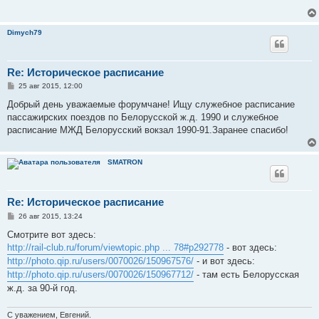
щ
е
н
и
Dimych79
е
Re: Историческое расписание
С
25 авг 2015, 12:00
о
о
Добрый день уважаемые форумчане! Ищу служебное расписание
б
пассажирских поездов по Белорусской ж.д. 1990 и служебное
щ
е
расписание МЖД Белорусский вокзал 1990-91.Заранее спасибо!
н
и
е
SMATRON
Re: Историческое расписание
С
26 авг 2015, 13:24
о
о
Смотрите вот здесь:
б
http://rail-club.ru/forum/viewtopic.php ... 78#p292778
- вот здесь:
щ
е
http://photo.qip.ru/users/0070026/150967576/
- и вот здесь:
н
http://photo.qip.ru/users/0070026/150967712/
- там есть Белорусская
и
е
ж.д. за 90-й год.
С уважением, Евгений.