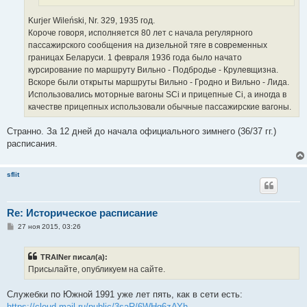
Kurjer Wileński, Nr. 329, 1935 год.
Короче говоря, исполняется 80 лет с начала регулярного
пассажирского сообщения на дизельной тяге в современных
границах Беларуси. 1 февраля 1936 года было начато
курсирование по маршруту Вильно - Подбродье - Крулевщизна.
Вскоре были открыты маршруты Вильно - Гродно и Вильно - Лида.
Использовались моторные вагоны SCi и прицепные Ci, а иногда в
качестве прицепных использовали обычные пассажирские вагоны.
Странно. За 12 дней до начала официального зимнего (36/37 гг.)
расписания.
sflit
Re: Историческое расписание
С
27 ноя 2015, 03:26
о
о
б
TRAINer писал(а):
щ
е
Присылайте, опубликуем на сайте.
н
и
е
Служебки по Южной 1991 уже лет пять, как в сети есть:
https://cloud.mail.ru/public/3saR/6WHg6zAYh