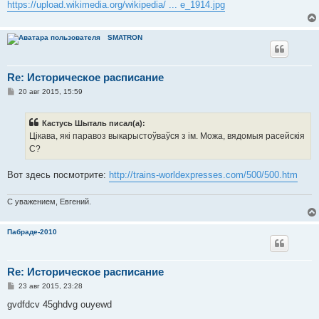
https://upload.wikimedia.org/wikipedia/ ... e_1914.jpg
SMATRON
Re: Историческое расписание
С
20 авг 2015, 15:59
о
о
б
Кастусь Шыталь писал(а):
щ
е
Цікава, які паравоз выкарыстоўваўся з ім. Можа, вядомыя расейскія
н
С?
и
е
Вот здесь посмотрите:
http://trains-worldexpresses.com/500/500.htm
С уважением, Евгений.
Пабраде-2010
Re: Историческое расписание
С
23 авг 2015, 23:28
о
о
gvdfdcv 45ghdvg ouyewd
б