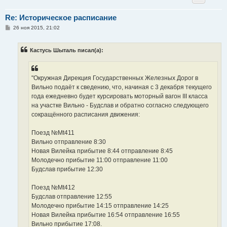
Re: Историческое расписание
С
26 ноя 2015, 21:02
о
о
б
Кастусь Шыталь писал(а):
щ
е
н
и
е
"Окружная Дирекция Государственных Железных Дорог в
Вильно подаёт к сведению, что, начиная с 3 декабря текущего
года ежедневно будет курсировать моторный вагон ІІІ класса
на участке Вильно - Будслав и обратно согласно следующего
сокращённого расписания движения:
Поезд №Mt411
Вильно отправление 8:30
Новая Вилейка прибытие 8:44 отправление 8:45
Молодечно прибытие 11:00 отправление 11:00
Будслав прибытие 12:30
Поезд №Mt412
Будслав отправление 12:55
Молодечно прибытие 14:15 отправление 14:25
Новая Вилейка прибытие 16:54 отправление 16:55
Вильно прибытие 17:08.