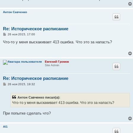
Антон Савченко
Re: Историческое расписание
С
26 ноя 2015, 17:00
о
о
Что-то у меня выскакивает 413 ошибка. Что это за напасть?
б
щ
е
н
и
Евгений Громов
е
Site Admin
Re: Историческое расписание
С
26 ноя 2015, 19:32
о
о
б
Антон Савченко писал(а):
щ
е
Что-то у меня выскакивает 413 ошибка. Что это за напасть?
н
и
е
При попытке сделать что?
Al1