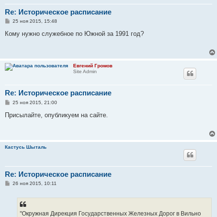
Re: Историческое расписание
С
25 ноя 2015, 15:48
о
о
Кому нужно служебное по Южной за 1991 год?
б
щ
е
н
и
Евгений Громов
е
Site Admin
Re: Историческое расписание
С
25 ноя 2015, 21:00
о
о
Присылайте, опубликуем на сайте.
б
щ
е
н
и
Кастусь Шыталь
е
Re: Историческое расписание
С
26 ноя 2015, 10:11
о
о
б
щ
е
"Окружная Дирекция Государственных Железных Дорог в Вильно