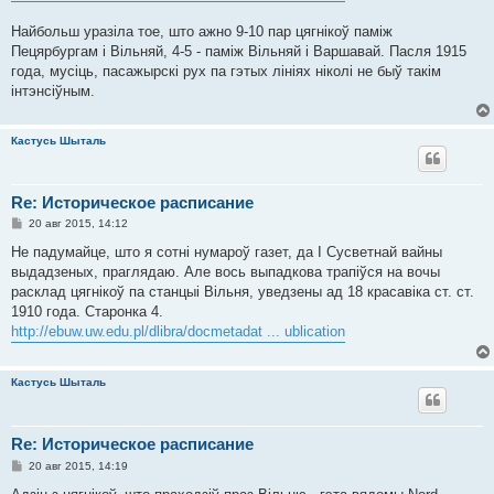
н
и
е
Найбольш уразіла тое, што ажно 9-10 пар цягнікоў паміж
Пецярбургам і Вільняй, 4-5 - паміж Вільняй і Варшавай. Пасля 1915
года, мусіць, пасажырскі рух па гэтых лініях ніколі не быў такім
інтэнсіўным.
Кастусь Шыталь
Re: Историческое расписание
С
20 авг 2015, 14:12
о
о
Не падумайце, што я сотні нумароў газет, да І Сусветнай вайны
б
выдадзеных, праглядаю. Але вось выпадкова трапіўся на вочы
щ
е
расклад цягнікоў па станцыі Вільня, уведзены ад 18 красавіка ст. ст.
н
1910 года. Старонка 4.
и
е
http://ebuw.uw.edu.pl/dlibra/docmetadat ... ublication
Кастусь Шыталь
Re: Историческое расписание
С
20 авг 2015, 14:19
о
о