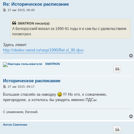
Re: Историческое расписание
С
27 авг 2015, 00:40
о
о
б
SMATRON писал(а):
щ
е
А Белорусский вокзал за 1990-91 годы я и сам бы с удовольствием
н
посмотрел.
и
е
Здесь лежит:
http://obolev.narod.ru/rasp/1990/Bel.sl_90.djvu
SMATRON
Историческое расписание
С
27 авг 2015, 09:17
о
о
Большое спасибо за наводку
!!! Но это, к сожалению,
б
пригородное, а хотелось бы увидеть именно ПДСы.
щ
е
н
и
С уважением, Евгений.
е
Антон Савченко