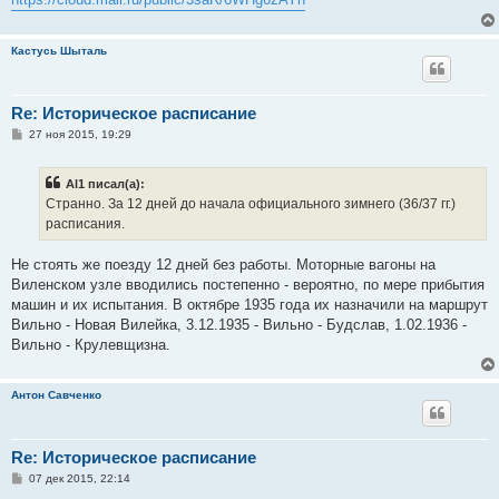
Кастусь Шыталь
Re: Историческое расписание
С
27 ноя 2015, 19:29
о
о
б
Al1 писал(а):
щ
е
Странно. За 12 дней до начала официального зимнего (36/37 гг.)
н
расписания.
и
е
Не стоять же поезду 12 дней без работы. Моторные вагоны на
Виленском узле вводились постепенно - вероятно, по мере прибытия
машин и их испытания. В октябре 1935 года их назначили на маршрут
Вильно - Новая Вилейка, 3.12.1935 - Вильно - Будслав, 1.02.1936 -
Вильно - Крулевщизна.
Антон Савченко
Re: Историческое расписание
С
07 дек 2015, 22:14
о