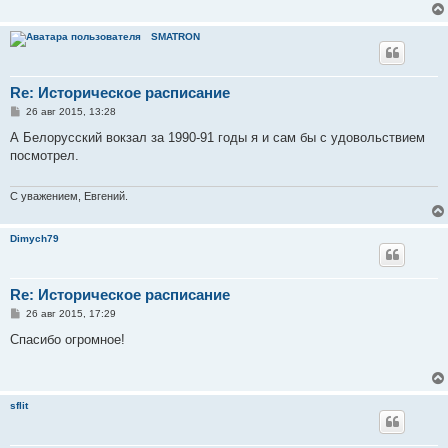
SMATRON
Re: Историческое расписание
С
26 авг 2015, 13:28
о
о
А Белорусский вокзал за 1990-91 годы я и сам бы с удовольствием
б
посмотрел.
щ
е
н
и
С уважением, Евгений.
е
Dimych79
Re: Историческое расписание
С
26 авг 2015, 17:29
о
о
Спасибо огромное!
б
щ
е
н
и
sflit
е