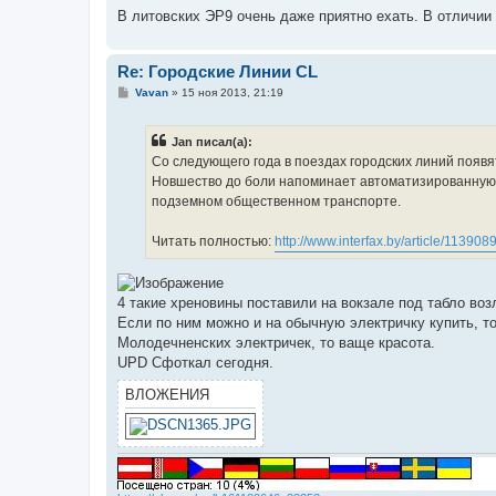
е
В литовских ЭР9 очень даже приятно ехать. В отличии 
Re: Городские Линии CL
С
Vavan
»
15 ноя 2013, 21:19
о
о
б
Jan писал(а):
щ
е
Со следующего года в поездах городских линий появ
н
Новшество до боли напоминает автоматизированную с
и
е
подземном общественном транспорте.
Читать полностью:
http://www.interfax.by/article/113908
4 такие хреновины поставили на вокзале под табло воз
Если по ним можно и на обычную электричку купить, то 
Молодечненских электричек, то ваще красота.
UPD Сфоткал сегодня.
ВЛОЖЕНИЯ