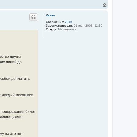
В
е
р
Vavan
н
у
Сообщения:
7015
Зарегистрирован:
01 июн 2008, 11:19
т
Откуда:
Маладзечна
ь
с
я
к
н
а
ч
ество других
а
ких линий до
л
у
росьбой доплатить
с каждый месяц все
го подорожания билет
облигациями:
му на это нет