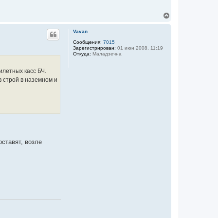
н
н
а
и
ч
В
й
а
е
Г
л
р
р
Vavan
о
у
н
м
у
Сообщения:
7015
о
Зарегистрирован:
01 июн 2008, 11:19
т
в
Откуда:
Маладзечна
ь
с
я
илетных касс БЧ.
к
 строй в наземном и
н
а
ч
а
л
у
оставят, возле