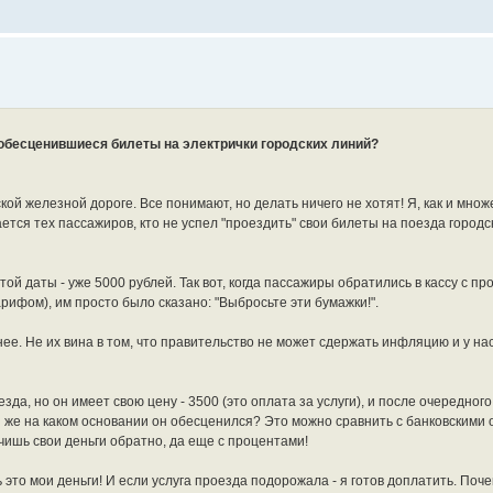
а обесценившиеся билеты на электрички городских линий?
ой железной дороге. Все понимают, но делать ничего не хотят! Я, как и множ
ется тех пассажиров, кто не успел "проездить" свои билеты на поезда городс
той даты - уже 5000 рублей. Так вот, когда пассажиры обратились в кассу с п
рифом), им просто было сказано: "Выбросьте эти бумажки!".
нее. Не их вина в том, что правительство не может сдержать инфляцию и у на
езда, но он имеет свою цену - 3500 (это оплата за услуги), и после очередно
же на каком основании он обесценился? Это можно сравнить с банковскими 
чишь свои деньги обратно, да еще с процентами!
ь это мои деньги! И если услуга проезда подорожала - я готов доплатить. Поче