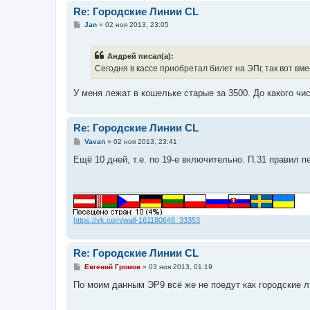
Re: Городские Линии CL
С
Jan
»
02 ноя 2013, 23:05
о
о
б
Андрей писал(а):
щ
е
Сегодня в кассе приобретал билет на ЭПг, так вот вм
н
и
е
У меня лежат в кошельке старые за 3500. До какого чи
Re: Городские Линии CL
С
Vavan
»
02 ноя 2013, 23:41
о
о
Ещё 10 дней, т.е. по 19-е включительно. П.31 правил 
б
щ
е
н
и
е
https://vk.com/wall-161180646_33353
Re: Городские Линии CL
С
Евгений Громов
»
03 ноя 2013, 01:19
о
о
По моим данным ЭР9 всё же не поедут как городские л
б
щ
е