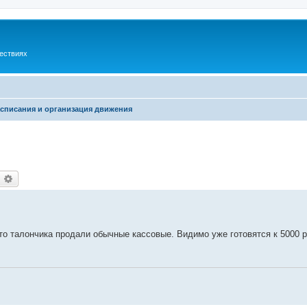
шествиях
списания и организация движения
оиск
Расширенный поиск
сто талончика продали обычные кассовые. Видимо уже готовятся к 5000 р