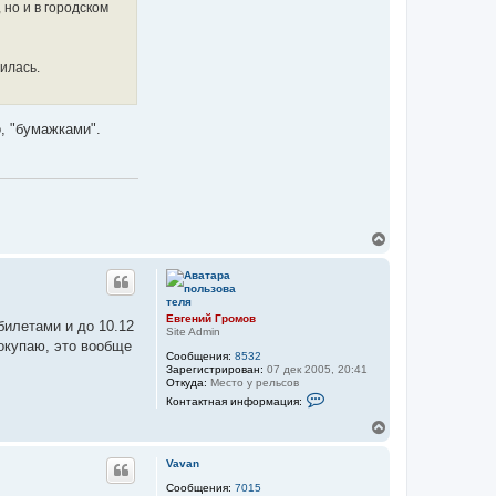
 но и в городском
илась.
о, "бумажками".
В
е
р
н
у
т
Евгений Громов
билетами и до 10.12
ь
Site Admin
покупаю, это вообще
с
Сообщения:
8532
я
Зарегистрирован:
07 дек 2005, 20:41
к
Откуда:
Место у рельсов
н
К
Контактная информация:
а
о
н
ч
В
т
а
е
а
л
р
к
Vavan
у
н
т
у
Сообщения:
7015
н