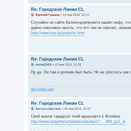
Re: Городские Линии CL
С
Евгений Громов
»
13 янв 2014, 10:27
о
о
Случайно на сайте Белжелдорпроекта нашёл инфу, что 
б
давно озвучивал мысль, что его там не хватает, оказы
щ
е
http://www.brrp.by/projects.html
н
и
е
Re: Городские Линии CL
С
micha1520
»
13 янв 2014, 11:31
о
о
Ну да. Он там и должен был быть. Но не срослось как 
б
щ
е
н
и
http://2m62.com
е
Re: Городские Линии CL
С
Кастусь Шыталь
»
20 янв 2014, 15:17
о
о
Свой аналаг гарадскіх ліній адшукаўся ў Жлобіне:
б
http://www.rw.by/be/schedule/suburban/? ... 068_g13_af
щ
е
н