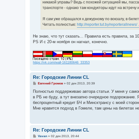
никакой управы? Ведь с похожей ситуацией мы, пассаж
транспорте - однако там кондукторы идут на встречу и
Я сам уже обращался к дежурному по вокзалу, в билет
Читать полностью:
http://reporter.tut.by/reporterallnews/ 
Не знаю, что тут сказать... Правила есть правила, за 
PS И с 20-м ноября он нагнал, конечно.
https://vk.com/wall-161180646_33353
Re: Городские Линии CL
С
Евгений Громов
»
02 дек 2013, 20:39
о
о
Полностью поддерживаю автора статьи. У меня у самог
б
в РБ не буду, а тут внезапно очередное подорожание. 
щ
е
беспроцентный кредит БЧ и Минсктрансу с моей сторон
н
Мне нравится подход в Гомеле, там цены на билетах не
и
е
Re: Городские Линии CL
С
Vavan
»
02 дек 2013, 20:44