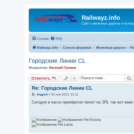
Railwayz.info
Сайт о железных дорогах и путе
Ссылки
FAQ
Railwayz.info
Список форумов
Железные дороги
Ра
Городские Линии CL
Модератор:
Евгений Громов
П
Ответить
Re: Городские Линии CL
С
Андрей
»
02 ноя 2013, 21:11
о
о
Сегодня в кассе приобретал билет на ЭПг, так вот вме
б
щ
е
н
и
Flirt Estonia
е
Flirt Latvia