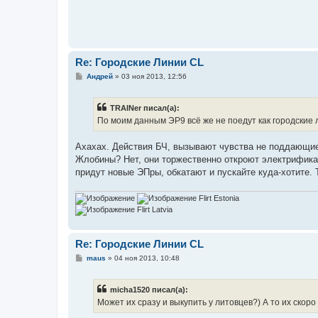
н
и
е
Re: Городские Линии CL
С
Андрей
»
03 ноя 2013, 12:56
о
о
б
TRAINer писал(а):
щ
е
По моим данным ЭР9 всё же не поедут как городские 
н
и
е
Ахахах. Действия БЧ, вызывают чувства не поддающи
Жлобины? Нет, они торжественно откроют электрификац
придут новые ЭПры, обкатают и пускайте куда-хотите.
Flirt Estonia
Flirt Latvia
Re: Городские Линии CL
С
maus
»
04 ноя 2013, 10:48
о
о
б
micha1520 писал(а):
щ
е
Может их сразу и выкупить у литовцев?) А то их скоро
н
и