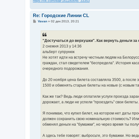
https://vk.com/wall-161180646_33353
Re: Городские Линии CL
С
Vavan
»
02 дек 2013, 20:21
о
о
б
щ
е
"Достучаться до верхушки". Как вернуть деньги з
н
2 снежня 2013 у 14:36
и
е
альберт супрунюк
Не хотят идти на встречу честным людям на Белорусск
граждан, стал свидетелем "беспредела". История каса
очередного подорожания.
До 20 ноября цена билета составляла 3500, а после э
1500 и обменять старые билеты на новые (с новым та
Как же так? Ведь люди оплатили услуги проезда зара
дорожает, а люди не успели "проездить" свои билеты.
Я понимаю, что купил билет, на котором нет даты про
должен сохранить свою номинальную стоимость? Или 
обменял деньги на "бумажки", но через время ты полу
А здесь тебе говорят: выбросьте, это бумажки. Но вед