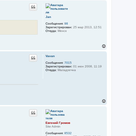
р
н
у
т
Jan
ь
Сообщения:
98
с
Зарегистрирован:
25 мар 2013, 12:51
я
Откуда:
Менск
к
н
а
ч
В
а
е
л
р
Vavan
у
н
у
Сообщения:
7015
Зарегистрирован:
01 июн 2008, 11:19
т
Откуда:
Маладзечна
ь
с
я
к
н
а
ч
В
а
е
л
р
у
н
у
т
Евгений Громов
ь
Site Admin
с
Сообщения:
8532
я