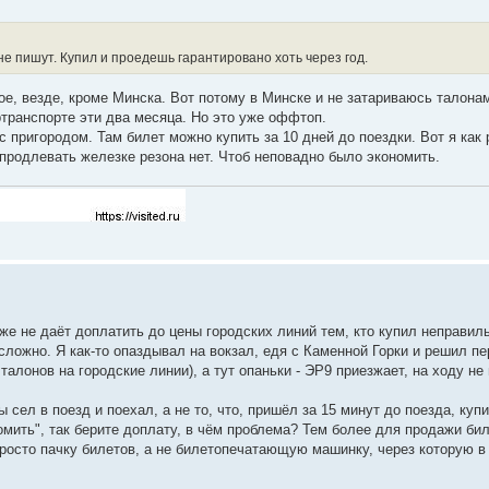
не пишут. Купил и проедешь гарантировано хоть через год.
е, везде, кроме Минска. Вот потому в Минске и не затариваюсь талонам
ртранспорте эти два месяца. Но это уже оффтоп.
с пригородом. Там билет можно купить за 10 дней до поездки. Вот я как 
продлевать железке резона нет. Чтоб неповадно было экономить.
же не даёт доплатить до цены городских линий тем, кто купил неправи
сложно. Я как-то опаздывал на вокзал, едя с Каменной Горки и решил пе
алонов на городские линии), а тут опаньки - ЭР9 приезжает, на ходу не 
ы сел в поезд и поехал, а не то, что, пришёл за 15 минут до поезда, куп
омить", так берите доплату, в чём проблема? Тем более для продажи би
росто пачку билетов, а не билетопечатающую машинку, через которую в