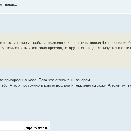
от наших.
ятся технические устройства, позволяющие оплатить проезд без посещения б
истему оплаты и контроля проезда, которую в столице планируется ввести в
9
ле пригородных касс. Пока что огорожены забором.
збс. А то я постоянно в крыло вокзала к терминалам хожу. А если тут п