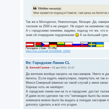
о
о
б
TRAINer писал(а):
щ
е
Мне нравится подход в Гомеле, там цены на билетах 
н
и
е
Так же в Молодечно, Новополоцке, Мозыре. Да, наверно
талонов за 2500 и не увидел. Не ездил на наземном го
А с городскими линиями, видимо, подход тот же, что и 
зная об очередном подорожании
А на больший срок 
https://vk.com/wall-161180646_33353
Re: Городские Линии CL
С
Евгений Громов
»
02 дек 2013, 21:21
о
о
Да железке вообще насрать на пассажиров. Никто ж да
б
билеты. Если ездить нерегулярно, перепутать не так и 
щ
е
Минск-Северный (именно на такой случай у меня запас т
н
Хорошо хоть не наоборот.
и
е
А городские линии они на то и городские: достал талон
И даже если сделано так что "неповадно было бы экон
номинала можно было бы выдать в поездах кассирам п
доплату сделать и всё что угодно.