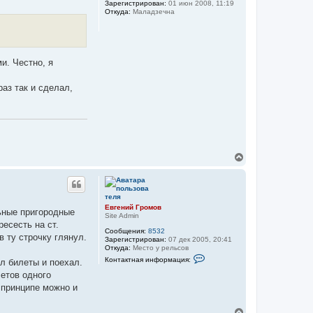
Зарегистрирован:
01 июн 2008, 11:19
а
т
Откуда:
Маладзечна
я
ь
и
с
н
я
ф
к
о
н
р
и. Честно, я
м
а
а
ч
ц
а
раз так и сделал,
и
л
я
у
п
о
л
ь
з
о
в
В
а
е
т
р
е
н
л
у
я
т
Е
Евгений Громов
льные пригородные
в
ь
Site Admin
г
ресесть на ст.
с
е
Сообщения:
8532
я
в ту строчку глянул.
н
Зарегистрирован:
07 дек 2005, 20:41
к
и
Откуда:
Место у рельсов
н
й
К
Контактная информация:
ил билеты и поехал.
а
Г
о
р
н
ч
летов одного
о
т
а
 принципе можно и
м
а
л
о
к
у
в
т
В