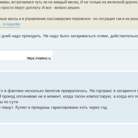
иры, встречаемся чуть ли не каждый месяц. И не только на железной дороге,
 просто берут доплату. И все - вопрос решен.
ные кассы и в управление пассажирских перевозок - но ситуация так и не реш
... n=reporter
10 дней надо проездить. Не надо было затариваться этими, действительн
о в фантики несколько билетов превратилось. На гортранс я затарился 
Я проезд оплачиваю не в момент, когда талон компостирую, а когда его 
ы по сути.
 пишут. Купил и проедешь гарантировано хоть через год.