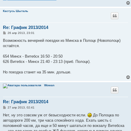
Кастусь Шыталь
Re: График 2013/2014
С
26 апр 2013, 23:01
о
о
Возможность вечерней поездки из Минска в Полоцк (Новополоцк)
б
остаётся.
щ
е
н
654 Минск - Витебск 16:50 - 20:50
и
е
626 Витебск - Минск 21:40 - 23:13 (приб. Полоцк).
Но поездка станет на 35 мин. дольше.
Wowan
Re: График 2013/2014
С
27 апр 2013, 02:41
о
о
Нет, ну это совсем уж от безысходности если.
До Полоцка по
б
автодороге 200 км, три часа спокойного хода. Ехать шесть с
щ
е
половиной часов, да еще и 50 минут шататься по вокзалу Витебска
н
— это для каких-то особых ЖД-фанатов, которые в рамках одного