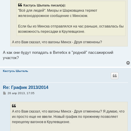
н
Кастусь Шыталь писал(а):
и
е
"Всё для людей". Миоры и Шарковщина теряют
железнодорожное сообщение с Минском.
Если бы из Минска отправлялся на час раньше, оставалась бы
возможность пересадки в Крулевщизне.
А кто Вам сказал, что вагоны Минск - Друя отменены?
А как они будут попадать в Витебск в "родной" пассажирский
участок?
Кастусь Шыталь
Re: График 2013/2014
С
26 апр 2013, 17:05
о
о
б
щ
е
А кто Вам сказал, что вагоны Минск - Друя отменены? Я думаю, что
н
их просто еще не ввели. Новый график по прежнему позволяет
и
е
перецепку вагонов в Крулевщизне.