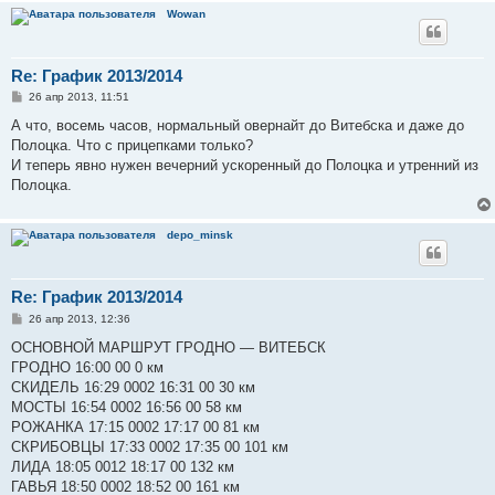
Wowan
Re: График 2013/2014
С
26 апр 2013, 11:51
о
о
А что, восемь часов, нормальный овернайт до Витебска и даже до
б
Полоцка. Что с прицепками только?
щ
е
И теперь явно нужен вечерний ускоренный до Полоцка и утренний из
н
Полоцка.
и
е
depo_minsk
Re: График 2013/2014
С
26 апр 2013, 12:36
о
о
ОСНОВНОЙ МАРШРУТ ГРОДНО ― ВИТЕБСК
б
ГРОДНО 16:00 00 0 км
щ
е
СКИДЕЛЬ 16:29 0002 16:31 00 30 км
н
МОСТЫ 16:54 0002 16:56 00 58 км
и
е
РОЖАНКА 17:15 0002 17:17 00 81 км
СКРИБОВЦЫ 17:33 0002 17:35 00 101 км
ЛИДА 18:05 0012 18:17 00 132 км
ГАВЬЯ 18:50 0002 18:52 00 161 км