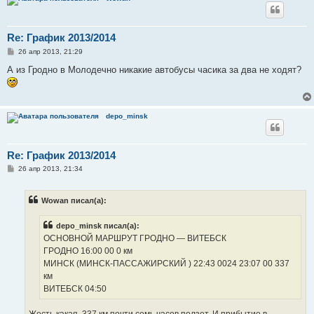
Re: График 2013/2014
С
26 апр 2013, 21:29
о
о
А из Гродно в Молодечно никакие автобусы часика за два не ходят?
б
щ
е
н
и
depo_minsk
е
Re: График 2013/2014
С
26 апр 2013, 21:34
о
о
б
Wowan писал(а):
щ
е
н
depo_minsk писал(а):
и
е
ОСНОВНОЙ МАРШРУТ ГРОДНО ― ВИТЕБСК
ГРОДНО 16:00 00 0 км
МИНСК (МИНСК-ПАССАЖИРСКИЙ ) 22:43 0024 23:07 00 337
км
ВИТЕБСК 04:50