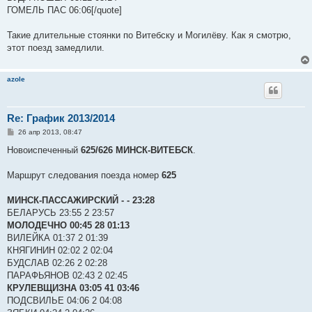
ГОМЕЛЬ ПАС 06:06[/quote]
Такие длительные стоянки по Витебску и Могилёву. Как я смотрю,
этот поезд замедлили.
azole
Re: График 2013/2014
С
26 апр 2013, 08:47
о
о
Новоиспеченный
625/626 МИНСК-ВИТЕБСК
.
б
щ
е
Маршрут следования поезда номер
625
н
и
е
МИНСК-ПАССАЖИРСКИЙ - - 23:28
БЕЛАРУСЬ 23:55 2 23:57
МОЛОДЕЧНО 00:45 28 01:13
ВИЛЕЙКА 01:37 2 01:39
КНЯГИНИН 02:02 2 02:04
БУДСЛАВ 02:26 2 02:28
ПАРАФЬЯНОВ 02:43 2 02:45
КРУЛЕВЩИЗНА 03:05 41 03:46
ПОДСВИЛЬЕ 04:06 2 04:08