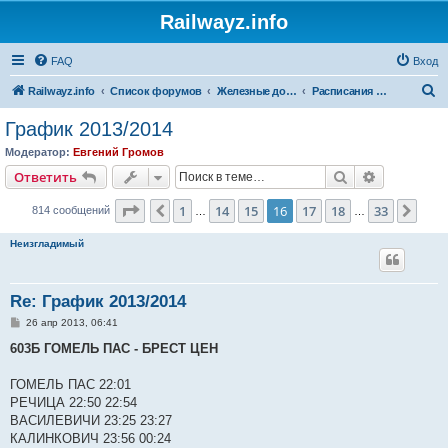
Railwayz.info
FAQ
Вход
П
Railwayz.info
Список форумов
Железные дороги
Расписания и организация движения
о
График 2013/2014
и
Модератор:
Евгений Громов
с
Поиск
Расширен
Ответить
к
Страница
16
из
33
1
14
15
16
17
18
33
Пред.
След
814 сообщений
…
…
Неизгладимый
Re: График 2013/2014
С
26 апр 2013, 06:41
о
о
603Б ГОМЕЛЬ ПАС - БРЕСТ ЦЕН
б
щ
е
ГОМЕЛЬ ПАС 22:01
н
РЕЧИЦА 22:50 22:54
и
е
ВАСИЛЕВИЧИ 23:25 23:27
КАЛИНКОВИЧ 23:56 00:24