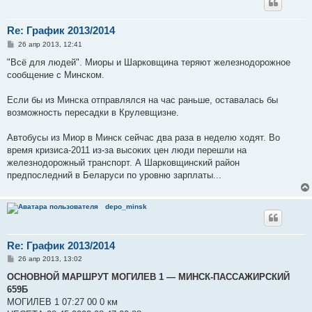
Re: График 2013/2014
С
26 апр 2013, 12:41
о
о
"Всё для людей". Миоры и Шарковщина теряют железнодорожное
б
сообщение с Минском.
щ
е
н
Если бы из Минска отправлялся на час раньше, оставалась бы
и
е
возможность пересадки в Крулевщизне.
Автобусы из Миор в Минск сейчас два раза в неделю ходят. Во
время кризиса-2011 из-за высоких цен люди перешли на
железнодорожный транспорт. А Шарковщинский район
предпоследний в Беларуси по уровню зарплаты...
depo_minsk
Re: График 2013/2014
С
26 апр 2013, 13:02
о
о
ОСНОВНОЙ МАРШРУТ МОГИЛЕВ 1 ― МИНСК-ПАССАЖИРСКИЙ
б
659Б
щ
е
МОГИЛЕВ 1 07:27 00 0 км
н