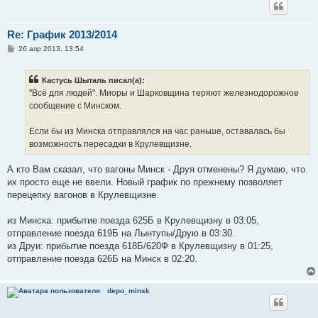
Re: График 2013/2014
С
26 апр 2013, 13:54
о
о
б
Кастусь Шыталь писал(а):
щ
е
"Всё для людей". Миоры и Шарковщина теряют железнодорожное
н
сообщение с Минском.
и
е
Если бы из Минска отправлялся на час раньше, оставалась бы
возможность пересадки в Крулевщизне.
А кто Вам сказал, что вагоны Минск - Друя отменены? Я думаю, что
их просто еще не ввели. Новый график по прежнему позволяет
перецепку вагонов в Крулевщизне.
из Минска: прибытие поезда 625Б в Крулевщизну в 03:05,
отправление поезда 619Б на Лынтупы/Друю в 03:30.
из Друи: прибытие поезда 618Б/620Ф в Крулевщизну в 01:25,
отправление поезда 626Б на Минск в 02:20.
depo_minsk