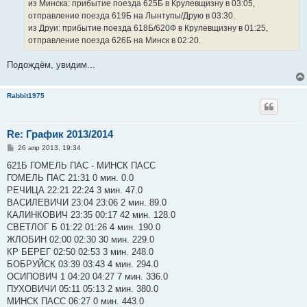
из Минска: прибытие поезда 625Б в Крулевщизну в 03:05,
отправление поезда 619Б на Лынтупы/Друю в 03:30.
из Друи: прибытие поезда 618Б/620Ф в Крулевщизну в 01:25,
отправление поезда 626Б на Минск в 02:20.
Подождём, увидим...
Rabbit1975
Re: График 2013/2014
С
26 апр 2013, 19:34
о
о
621Б ГОМЕЛЬ ПАС - МИНСК ПАСС
б
ГОМЕЛЬ ПАС 21:31 0 мин. 0.0
щ
е
РЕЧИЦА 22:21 22:24 3 мин. 47.0
н
ВАСИЛЕВИЧИ 23:04 23:06 2 мин. 89.0
и
е
КАЛИНКОВИЧ 23:35 00:17 42 мин. 128.0
СВЕТЛОГ Б 01:22 01:26 4 мин. 190.0
ЖЛОБИН 02:00 02:30 30 мин. 229.0
КР БЕРЕГ 02:50 02:53 3 мин. 248.0
БОБРУЙСК 03:39 03:43 4 мин. 294.0
ОСИПОВИЧ 1 04:20 04:27 7 мин. 336.0
ПУХОВИЧИ 05:11 05:13 2 мин. 380.0
МИНСК ПАСС 06:27 0 мин. 443.0