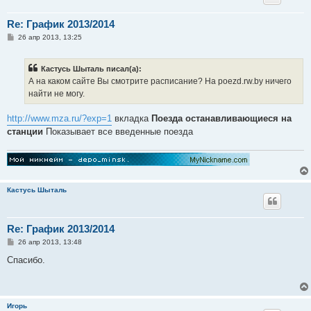
Re: График 2013/2014
С
26 апр 2013, 13:25
о
о
б
Кастусь Шыталь писал(а):
щ
е
А на каком сайте Вы смотрите расписание? На poezd.rw.by ничего
н
найти не могу.
и
е
http://www.mza.ru/?exp=1
вкладка
Поезда останавливающиеся на
станции
Показывает все введенные поезда
Кастусь Шыталь
Re: График 2013/2014
С
26 апр 2013, 13:48
о
о
Спасибо.
б
щ
е
н
и
Игорь
е