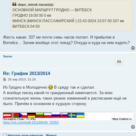
б
depo_minsk писал(а):
щ
е
ОСНОВНОЙ МАРШРУТ ГРОДНО ― ВИТЕБСК
н
ГРОДНО 16:00 00 0 км
и
е
МИНСК (МИНСК-ПАССАЖИРСКИЙ ) 22:43 0024 23:07 00 337 км
ВИТЕБСК 04:50
Жесть какая. 337 км почти семь часов ползет. И прибытие в
Витебск... Зачем вообще этот поезд? Откуда и куда на нем ездить?
Vavan
Re: График 2013/2014
С
26 апр 2013, 21:24
о
о
Из Гродно в Молодечно
В среду так и сделал.
б
А вообще писец какой-то грандиозный намечается. За мою
щ
е
сознательную жизнь таких резких изменений в расписании ещё не
н
было. Причём в основном в худшую сторону.
и
е
https://vk.com/wall-161180646_33353
Wowan