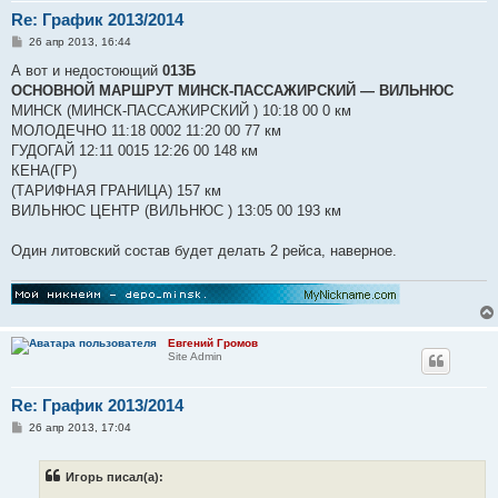
Re: График 2013/2014
С
26 апр 2013, 16:44
о
о
А вот и недостоющий
013Б
б
ОСНОВНОЙ МАРШРУТ МИНСК-ПАССАЖИРСКИЙ ― ВИЛЬНЮС
щ
е
МИНСК (МИНСК-ПАССАЖИРСКИЙ ) 10:18 00 0 км
н
МОЛОДЕЧНО 11:18 0002 11:20 00 77 км
и
е
ГУДОГАЙ 12:11 0015 12:26 00 148 км
КЕНА(ГР)
(ТАРИФНАЯ ГРАНИЦА) 157 км
ВИЛЬНЮС ЦЕНТР (ВИЛЬНЮС ) 13:05 00 193 км
Один литовский состав будет делать 2 рейса, наверное.
Евгений Громов
Site Admin
Re: График 2013/2014
С
26 апр 2013, 17:04
о
о
б
Игорь писал(а):
щ
е