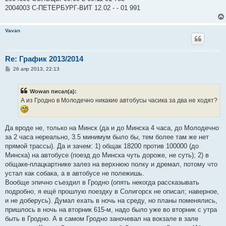
2004003 С-ПЕТЕРБУРГ-ВИТ 12.02 - - 01 991
Vavan
Re: График 2013/2014
С
26 апр 2013, 22:13
о
о
б
Wowan писал(а):
щ
е
А из Гродно в Молодечно никакие автобусы часика за два не ходят?
н
и
е
Да вроде не, только на Минск (да и до Минска 4 часа, до Молодечно
за 2 часа нереально, 3.5 минимум было бы, тем более там же нет
прямой трассы). Да и зачем: 1) общак 18200 против 100000 (до
Минска) на автобусе (поезд до Минска чуть дороже, не суть); 2) в
общаке-плацкартнике залез на верхнюю полку и дремал, потому что
устал как собака, а в автобусе не полежишь.
Вообще эпично съездил в Гродно (опять некогда рассказывать
подробно, я ещё прошлую поездку в Солигорск не описал; наверное,
и не доберусь). Думал ехать в ночь на среду, но планы поменялись,
пришлось в ночь на вторник 615-м, надо было уже во вторник с утра
быть в Гродно. А в самом Гродно заночевал на вокзале в зале