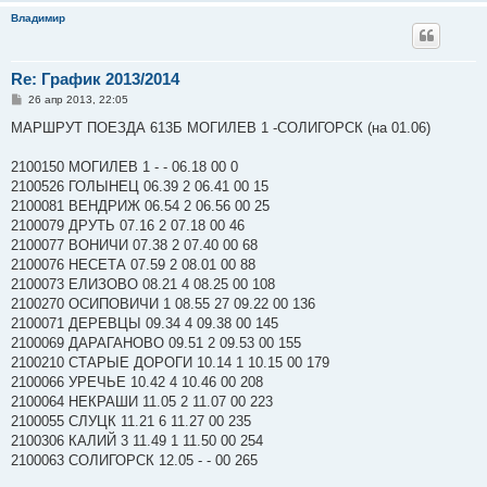
Владимир
Re: График 2013/2014
С
26 апр 2013, 22:05
о
о
МАРШРУТ ПОЕЗДА 613Б МОГИЛЕВ 1 -СОЛИГОРСК (на 01.06)
б
щ
е
2100150 МОГИЛЕВ 1 - - 06.18 00 0
н
2100526 ГОЛЫНЕЦ 06.39 2 06.41 00 15
и
е
2100081 ВЕНДРИЖ 06.54 2 06.56 00 25
2100079 ДРУТЬ 07.16 2 07.18 00 46
2100077 ВОНИЧИ 07.38 2 07.40 00 68
2100076 НЕСЕТА 07.59 2 08.01 00 88
2100073 ЕЛИЗОВО 08.21 4 08.25 00 108
2100270 ОСИПОВИЧИ 1 08.55 27 09.22 00 136
2100071 ДЕРЕВЦЫ 09.34 4 09.38 00 145
2100069 ДАРАГАНОВО 09.51 2 09.53 00 155
2100210 СТАРЫЕ ДОРОГИ 10.14 1 10.15 00 179
2100066 УРЕЧЬЕ 10.42 4 10.46 00 208
2100064 НЕКРАШИ 11.05 2 11.07 00 223
2100055 СЛУЦК 11.21 6 11.27 00 235
2100306 КАЛИЙ 3 11.49 1 11.50 00 254
2100063 СОЛИГОРСК 12.05 - - 00 265