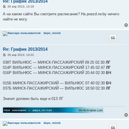
Re: График 2013/2014
С
26 апр 2013, 13:18
о
о
А на каком сайте Вы смотрите расписание? На poezd.rw.by ничего
б
найти не могу.
щ
е
н
и
depo_minsk
е
Re: График 2013/2014
С
26 апр 2013, 13:22
о
о
038Т ВИЛЬНЮС ― МИНСК-ПАССАЖИРСКИЙ 09:25 02:30
ЛГ
б
014Р ВИЛЬНЮС ― МИНСК-ПАССАЖИРСКИЙ 17:45 02:47
ЛГ
щ
е
016Р ВИЛЬНЮС ― МИНСК-ПАССАЖИРСКИЙ 20:44 02:30
БЧ
н
и
е
015Б МИНСК-ПАССАЖИРСКИЙ ― ВИЛЬНЮС 07:40 02:30
БЧ
037Б МИНСК-ПАССАЖИРСКИЙ ― ВИЛЬНЮС 18:50 02:30
ЛГ
Значит должен быть еще и 013 ЛГ
depo_minsk