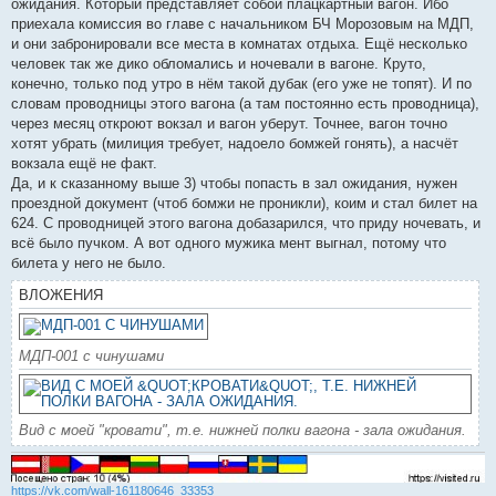
ожидания. Который представляет собой плацкартный вагон. Ибо
приехала комиссия во главе с начальником БЧ Морозовым на МДП,
и они забронировали все места в комнатах отдыха. Ещё несколько
человек так же дико обломались и ночевали в вагоне. Круто,
конечно, только под утро в нём такой дубак (его уже не топят). И по
словам проводницы этого вагона (а там постоянно есть проводница),
через месяц откроют вокзал и вагон уберут. Точнее, вагон точно
хотят убрать (милиция требует, надоело бомжей гонять), а насчёт
вокзала ещё не факт.
Да, и к сказанному выше 3) чтобы попасть в зал ожидания, нужен
проездной документ (чтоб бомжи не проникли), коим и стал билет на
624. С проводницей этого вагона добазарился, что приду ночевать, и
всё было пучком. А вот одного мужика мент выгнал, потому что
билета у него не было.
ВЛОЖЕНИЯ
МДП-001 с чинушами
Вид с моей "кровати", т.е. нижней полки вагона - зала ожидания.
https://vk.com/wall-161180646_33353