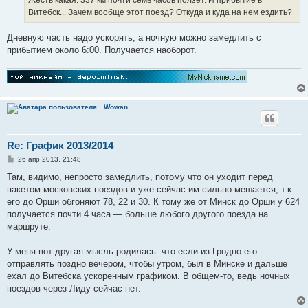
Жесть какая. 337 км почти семь часов ползет. И прибытие в
Витебск... Зачем вообще этот поезд? Откуда и куда на нем ездить?
Дневную часть надо ускорять, а ночную можно замедлить с
прибытием около 6:00. Получается наоборот.
Wowan
Re: График 2013/2014
С
26 апр 2013, 21:48
о
о
Там, видимо, непросто замедлить, потому что он уходит перед
б
пакетом московских поездов и уже сейчас им сильно мешается, т.к.
щ
е
его до Орши обгоняют 78, 22 и 30. К тому же от Минск до Орши у 624
н
получается почти 4 часа — больше любого другого поезда на
и
е
маршруте.
У меня вот другая мысль родилась: что если из Гродно его
отправлять поздно вечером, чтобы утром, был в Минске и дальше
ехал до Витебска ускоренным графиком. В общем-то, ведь ночных
поездов через Лиду сейчас нет.