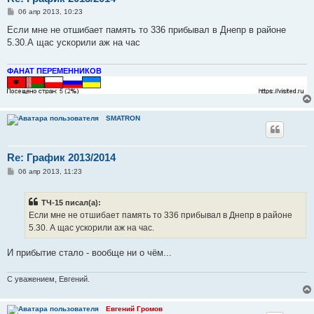
С
06 апр 2013, 10:23
о
о
Если мне не отшибает память то 336 прибывал в Днепр в районе
б
5.30.А щас ускорили аж на час
щ
е
н
и
ФАНАТ ПЕРЕМЕННИКОВ
е
SMATRON
Re: График 2013/2014
С
06 апр 2013, 11:23
о
о
б
ТЧ-15 писал(а):
щ
е
Если мне не отшибает память то 336 прибывал в Днепр в районе
н
5.30. А щас ускорили аж на час.
и
е
И прибытие стало - вообще ни о чём...
С уважением, Евгений.
Евгений Громов