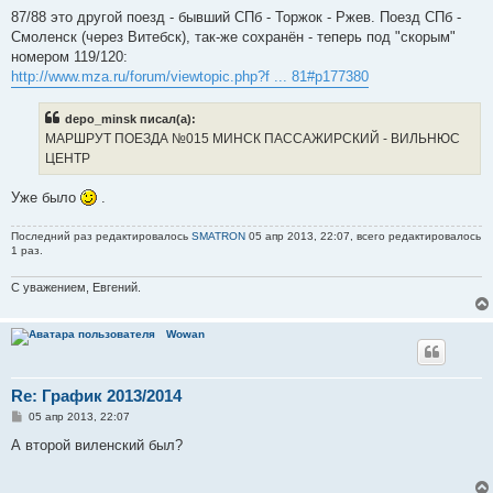
87/88 это другой поезд - бывший СПб - Торжок - Ржев. Поезд СПб -
Смоленск (через Витебск), так-же сохранён - теперь под "скорым"
номером 119/120:
http://www.mza.ru/forum/viewtopic.php?f ... 81#p177380
depo_minsk писал(а):
МАРШРУТ ПОЕЗДА №015 МИНСК ПАССАЖИРСКИЙ - ВИЛЬНЮС
ЦЕНТР
Уже было
.
Последний раз редактировалось
SMATRON
05 апр 2013, 22:07, всего редактировалось
1 раз.
С уважением, Евгений.
Wowan
Re: График 2013/2014
С
05 апр 2013, 22:07
о
о
А второй виленский был?
б
щ
е