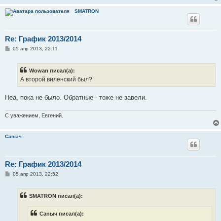
н
и
SMATRON
е
Re: График 2013/2014
С
05 апр 2013, 22:11
о
о
б
Wowan писал(а):
щ
е
А второй виленский был?
н
и
е
Неа, пока не было. Обратные - тоже не завели.
С уважением, Евгений.
Саныч
Re: График 2013/2014
С
05 апр 2013, 22:52
о
о
б
SMATRON писал(а):
щ
е
н
Саныч писал(а):
и
е