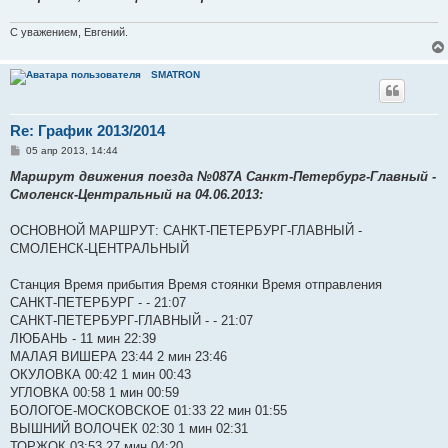
С уважением, Евгений.
SMATRON
Re: График 2013/2014
С
05 апр 2013, 14:44
о
о
Маршрут движения поезда №087А Санкт-Петербург-Главный -
б
Смоленск-Центральный на 04.06.2013:
щ
е
н
ОСНОВНОЙ МАРШРУТ: САНКТ-ПЕТЕРБУРГ-ГЛАВНЫЙ -
и
е
СМОЛЕНСК-ЦЕНТРАЛЬНЫЙ
Станция Время прибытия Время стоянки Время отправления
САНКТ-ПЕТЕРБУРГ - - 21:07
САНКТ-ПЕТЕРБУРГ-ГЛАВНЫЙ - - 21:07
ЛЮБАНЬ - 11 мин 22:39
МАЛАЯ ВИШЕРА 23:44 2 мин 23:46
ОКУЛОВКА 00:42 1 мин 00:43
УГЛОВКА 00:58 1 мин 00:59
БОЛОГОЕ-МОСКОВСКОЕ 01:33 22 мин 01:55
ВЫШНИЙ ВОЛОЧЕК 02:30 1 мин 02:31
ТОРЖОК 03:53 27 мин 04:20