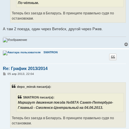
По чётным.
Теперь без заезда в Беларусь. В принципе правильно судя по
остановокам.
А там 2 поезда, один через Витебск, другой через Ржев.
SMATRON
Re: График 2013/2014
С
05 апр 2013, 22:04
о
о
б
depo_minsk писал(а):
щ
е
н
SMATRON писал(а):
и
е
Маршрут движения поезда №087А Санкт-Петербург-
Главный - Смоленск-Центральный на 04.06.2013.
Теперь без заезда в Беларусь. В принципе правильно судя по
остановкам.