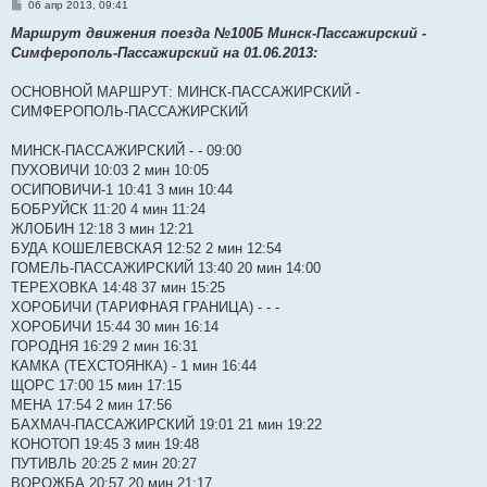
С
06 апр 2013, 09:41
о
о
Маршрут движения поезда №100Б Минск-Пассажирский -
б
Симферополь-Пассажирский на 01.06.2013:
щ
е
н
ОСНОВНОЙ МАРШРУТ: МИНСК-ПАССАЖИРСКИЙ -
и
е
СИМФЕРОПОЛЬ-ПАССАЖИРСКИЙ
МИНСК-ПАССАЖИРСКИЙ - - 09:00
ПУХОВИЧИ 10:03 2 мин 10:05
ОСИПОВИЧИ-1 10:41 3 мин 10:44
БОБРУЙСК 11:20 4 мин 11:24
ЖЛОБИН 12:18 3 мин 12:21
БУДА КОШЕЛЕВСКАЯ 12:52 2 мин 12:54
ГОМЕЛЬ-ПАССАЖИРСКИЙ 13:40 20 мин 14:00
ТЕРЕХОВКА 14:48 37 мин 15:25
ХОРОБИЧИ (ТАРИФНАЯ ГРАНИЦА) - - -
ХОРОБИЧИ 15:44 30 мин 16:14
ГОРОДНЯ 16:29 2 мин 16:31
КАМКА (ТЕХСТОЯНКА) - 1 мин 16:44
ЩОРС 17:00 15 мин 17:15
МЕНА 17:54 2 мин 17:56
БАХМАЧ-ПАССАЖИРСКИЙ 19:01 21 мин 19:22
КОНОТОП 19:45 3 мин 19:48
ПУТИВЛЬ 20:25 2 мин 20:27
ВОРОЖБА 20:57 20 мин 21:17