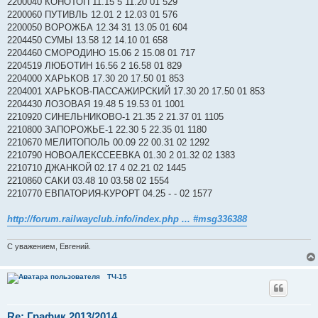
2200040 КОНОТОП 11.15 5 11.20 01 529
2200060 ПУТИВЛЬ 12.01 2 12.03 01 576
2200050 ВОРОЖБА 12.34 31 13.05 01 604
2204450 СУМЫ 13.58 12 14.10 01 658
2204460 СМОРОДИНО 15.06 2 15.08 01 717
2204519 ЛЮБОТИН 16.56 2 16.58 01 829
2204000 ХАРЬКОВ 17.30 20 17.50 01 853
2204001 ХАРЬКОВ-ПАССАЖИРСКИЙ 17.30 20 17.50 01 853
2204430 ЛОЗОВАЯ 19.48 5 19.53 01 1001
2210920 СИНЕЛЬНИКОВО-1 21.35 2 21.37 01 1105
2210800 ЗАПОРОЖЬЕ-1 22.30 5 22.35 01 1180
2210670 МЕЛИТОПОЛЬ 00.09 22 00.31 02 1292
2210790 НОВОАЛЕКССЕЕВКА 01.30 2 01.32 02 1383
2210710 ДЖАНКОЙ 02.17 4 02.21 02 1445
2210860 САКИ 03.48 10 03.58 02 1554
2210770 ЕВПАТОРИЯ-КУРОРТ 04.25 - - 02 1577
http://forum.railwayclub.info/index.php ... #msg336388
С уважением, Евгений.
ТЧ-15
Re: График 2013/2014