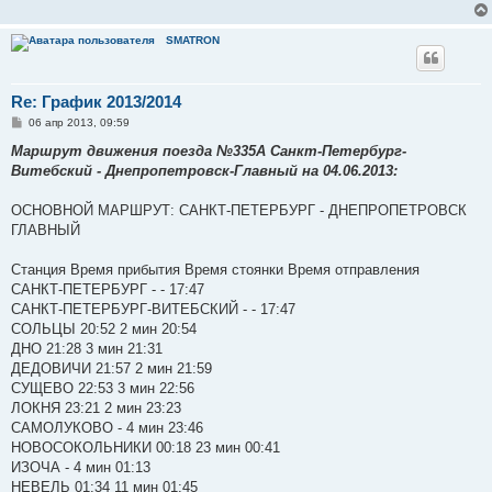
SMATRON
Re: График 2013/2014
С
06 апр 2013, 09:59
о
о
Маршрут движения поезда №335А Санкт-Петербург-
б
Витебский - Днепропетровск-Главный на 04.06.2013:
щ
е
н
ОСНОВНОЙ МАРШРУТ: САНКТ-ПЕТЕРБУРГ - ДНЕПРОПЕТРОВСК
и
е
ГЛАВНЫЙ
Станция Время прибытия Время стоянки Время отправления
САНКТ-ПЕТЕРБУРГ - - 17:47
САНКТ-ПЕТЕРБУРГ-ВИТЕБСКИЙ - - 17:47
СОЛЬЦЫ 20:52 2 мин 20:54
ДНО 21:28 3 мин 21:31
ДЕДОВИЧИ 21:57 2 мин 21:59
СУЩЕВО 22:53 3 мин 22:56
ЛОКНЯ 23:21 2 мин 23:23
САМОЛУКОВО - 4 мин 23:46
НОВОСОКОЛЬНИКИ 00:18 23 мин 00:41
ИЗОЧА - 4 мин 01:13
НЕВЕЛЬ 01:34 11 мин 01:45