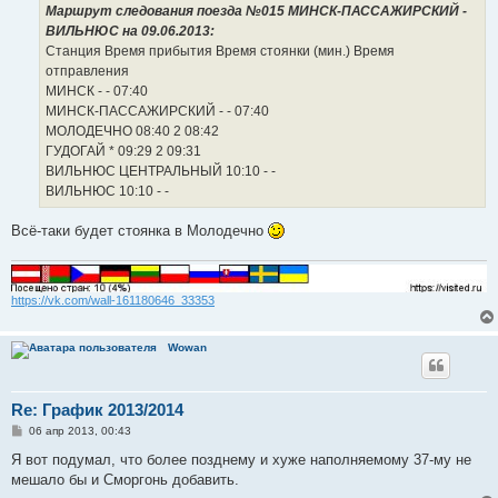
е
Маршрут следования поезда №015 МИНСК-ПАССАЖИРСКИЙ -
н
ВИЛЬНЮС на 09.06.2013:
и
е
Станция Время прибытия Время стоянки (мин.) Время
отправления
МИНСК - - 07:40
МИНСК-ПАССАЖИРСКИЙ - - 07:40
МОЛОДЕЧНО 08:40 2 08:42
ГУДОГАЙ * 09:29 2 09:31
ВИЛЬНЮС ЦЕНТРАЛЬНЫЙ 10:10 - -
ВИЛЬНЮС 10:10 - -
Всё-таки будет стоянка в Молодечно
https://vk.com/wall-161180646_33353
Wowan
Re: График 2013/2014
С
06 апр 2013, 00:43
о
о
Я вот подумал, что более позднему и хуже наполняемому 37-му не
б
мешало бы и Сморгонь добавить.
щ
е