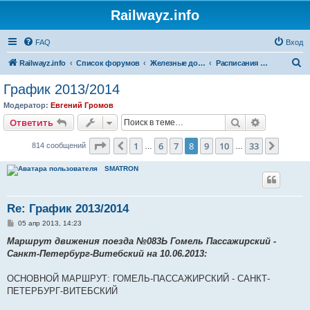
Railwayz.info
FAQ
Вход
П
Railwayz.info
Список форумов
Железные дороги
Расписания и организация движения
о
График 2013/2014
и
Модератор:
Евгений Громов
с
Поиск
Расширен
Ответить
к
Страница
8
из
33
1
6
7
8
9
10
33
Пред.
След.
814 сообщений
…
…
SMATRON
Re: График 2013/2014
С
05 апр 2013, 14:23
о
о
Маршрут движения поезда №083Ь Гомель Пассажирский -
б
Санкт-Петербург-Витебский на 10.06.2013:
щ
е
н
ОСНОВНОЙ МАРШРУТ: ГОМЕЛЬ-ПАССАЖИРСКИЙ - САНКТ-
и
е
ПЕТЕРБУРГ-ВИТЕБСКИЙ