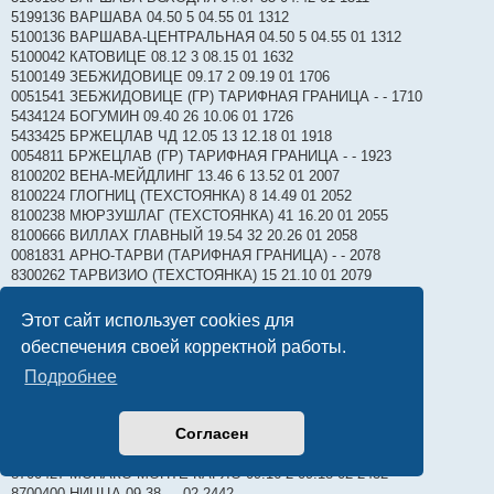
5199136 ВАРШАВА 04.50 5 04.55 01 1312
5100136 ВАРШАВА-ЦЕНТРАЛЬНАЯ 04.50 5 04.55 01 1312
5100042 КАТОВИЦЕ 08.12 3 08.15 01 1632
5100149 ЗЕБЖИДОВИЦЕ 09.17 2 09.19 01 1706
0051541 ЗЕБЖИДОВИЦЕ (ГР) ТАРИФНАЯ ГРАНИЦА - - 1710
5434124 БОГУМИН 09.40 26 10.06 01 1726
5433425 БРЖЕЦЛАВ ЧД 12.05 13 12.18 01 1918
0054811 БРЖЕЦЛАВ (ГР) ТАРИФНАЯ ГРАНИЦА - - 1923
8100202 ВЕНА-МЕЙДЛИНГ 13.46 6 13.52 01 2007
8100224 ГЛОГНИЦ (ТЕХСТОЯНКА) 8 14.49 01 2052
8100238 МЮРЗУШЛАГ (ТЕХСТОЯНКА) 41 16.20 01 2055
8100666 ВИЛЛАХ ГЛАВНЫЙ 19.54 32 20.26 01 2058
0081831 АРНО-ТАРВИ (ТАРИФНАЯ ГРАНИЦА) - - 2078
8300262 ТАРВИЗИО (ТЕХСТОЯНКА) 15 21.10 01 2079
8300266 ВЕРОНА П.НУОВА 01.15 3 01.18 02 2144
8301001 МИЛАН СМ (ТЕХСТОЯНКА) 2 02.39 02 2297
Этот сайт использует cookies для
8300157 МИЛАН РОГОРЕДО 02.52 3 02.55 02 2302
обеспечения своей корректной работы.
8300335 ГЕНУЯ ПРИНЦИП 04.46 22 05.08 02 2322
8300388 САН РЕМО 08.12 2 08.14 02 2342
Подробнее
8300305 БОРДИГЕРА 08.23 2 08.25 02 2362
8300322 ВЕНТИМИЛЬЯ 08.32 19 08.51 02 2382
Согласен
0083871 ВЕНТИМИЛЬЯ (ГР) ТАРИФНАЯ ГРАНИЦА - - 2392
8700295 МЕНТОН 09.05 2 09.07 02 2417
8700427 МОНАКО МОНТЕ-КАРЛО 09.16 2 09.18 02 2432
8700400 НИЦЦА 09.38 - - 02 2442