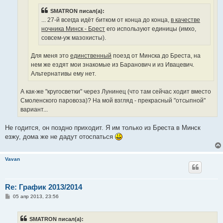
SMATRON писал(а):
... 27-й всегда идёт битком от конца до конца,
в качестве
ночника Минск - Брест
его используют единицы (имхо,
совсем-уж мазохисты).
Для меня это
единственный
поезд от Минска до Бреста, на
нем же ездят мои знакомые из Баранович и из Ивацевич.
Альтернативы ему нет.
А как-же "кругосветки" через Лунинец (что там сейчас ходит вместо
Смоленского паровоза)? На мой взгляд - прекрасный "отсыпной"
вариант...
Не годится, он поздно приходит. Я им только из Бреста в Минск
езжу, дома же не дадут отоспаться
Vavan
Re: График 2013/2014
С
05 апр 2013, 23:56
о
о
б
SMATRON писал(а):
щ