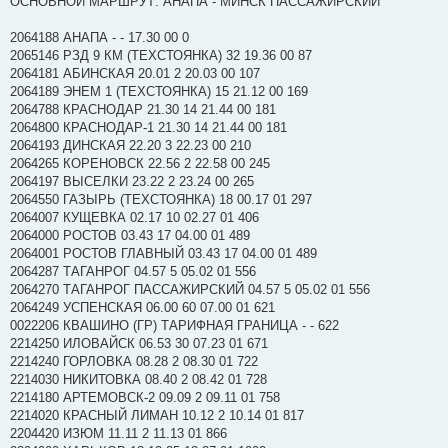
ОСНОВНОЙ МАРШРУТ: АНАПА - МИНСК ПАССАЖИРСКИЙ
и
е
2064188 АНАПА - - 17.30 00 0
2065146 РЗД 9 КМ (ТЕХСТОЯНКА) 32 19.36 00 87
2064181 АБИНСКАЯ 20.01 2 20.03 00 107
2064189 ЭНЕМ 1 (ТЕХСТОЯНКА) 15 21.12 00 169
2064788 КРАСНОДАР 21.30 14 21.44 00 181
2064800 КРАСНОДАР-1 21.30 14 21.44 00 181
2064193 ДИНСКАЯ 22.20 3 22.23 00 210
2064265 КОРЕНОВСК 22.56 2 22.58 00 245
2064197 ВЫСЕЛКИ 23.22 2 23.24 00 265
2064550 ГАЗЫРЬ (ТЕХСТОЯНКА) 18 00.17 01 297
2064007 КУЩЕВКА 02.17 10 02.27 01 406
2064000 РОСТОВ 03.43 17 04.00 01 489
2064001 РОСТОВ ГЛАВНЫЙ 03.43 17 04.00 01 489
2064287 ТАГАНРОГ 04.57 5 05.02 01 556
2064270 ТАГАНРОГ ПАССАЖИРСКИЙ 04.57 5 05.02 01 556
2064249 УСПЕНСКАЯ 06.00 60 07.00 01 621
0022206 КВАШИНО (ГР) ТАРИФНАЯ ГРАНИЦА - - 622
2214250 ИЛОВАЙСК 06.53 30 07.23 01 671
2214240 ГОРЛОВКА 08.28 2 08.30 01 722
2214030 НИКИТОВКА 08.40 2 08.42 01 728
2214180 АРТЕМОВСК-2 09.09 2 09.11 01 758
2214020 КРАСНЫЙ ЛИМАН 10.12 2 10.14 01 817
2204420 ИЗЮМ 11.11 2 11.13 01 866