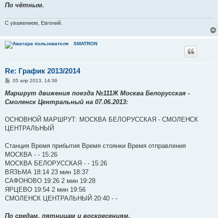
По чётным.
С уважением, Евгений.
SMATRON
Re: График 2013/2014
С
05 апр 2013, 14:36
о
о
Маршрут движения поезда №111Ж Москва Белорусская -
б
Смоленск Центральный на 07.06.2013:
щ
е
н
ОСНОВНОЙ МАРШРУТ: МОСКВА БЕЛОРУССКАЯ - СМОЛЕНСК
и
е
ЦЕНТРАЛЬНЫЙ
Станция Время прибытия Время стоянки Время отправления
МОСКВА - - 15:26
МОСКВА БЕЛОРУССКАЯ - - 15:26
ВЯЗЬМА 18:14 23 мин 18:37
САФОНОВО 19:26 2 мин 19:28
ЯРЦЕВО 19:54 2 мин 19:56
СМОЛЕНСК ЦЕНТРАЛЬНЫЙ 20:40 - -
По средам, пятницам и воскресениям.