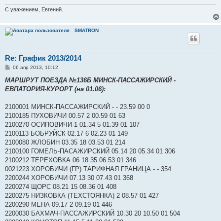
С уважением, Евгений.
SMATRON
Re: График 2013/2014
С
06 апр 2013, 10:12
о
о
МАРШРУТ ПОЕЗДА №136Б МИНСК-ПАССАЖИРСКИЙ -
б
ЕВПАТОРИЯ-КУРОРТ (на 01.06):
щ
е
н
2100001 МИНСК-ПАССАЖИРСКИЙ - - 23.59 00 0
и
е
2100185 ПУХОВИЧИ 00.57 2 00.59 01 63
2100270 ОСИПОВИЧИ-1 01.34 5 01.39 01 107
2100113 БОБРУЙСК 02.17 6 02.23 01 149
2100080 ЖЛОБИН 03.35 18 03.53 01 214
2100100 ГОМЕЛЬ-ПАСАЖИРСКИЙ 05.14 20 05.34 01 306
2100212 ТЕРЕХОВКА 06.18 35 06.53 01 346
0021223 ХОРОБИЧИ (ГР) ТАРИФНАЯ ГРАНИЦА - - 354
2200244 ХОРОБИЧИ 07.13 30 07.43 01 368
2200274 ЩОРС 08.21 15 08.36 01 408
2200275 НИЗКОВКА (ТЕХСТОЯНКА) 2 08.57 01 427
2200290 МЕНА 09.17 2 09.19 01 446
2200030 БАХМАЧ-ПАССАЖИРСКИЙ 10.30 20 10.50 01 504