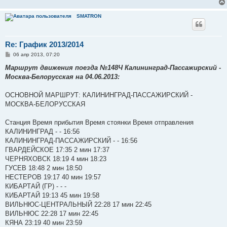
н
и
SMATRON
е
Re: График 2013/2014
С
06 апр 2013, 07:20
о
о
Маршрут движения поезда №148Ч Калининград-Пассажирский -
б
Москва-Белорусская на 04.06.2013:
щ
е
н
ОСНОВНОЙ МАРШРУТ: КАЛИНИНГРАД-ПАССАЖИРСКИЙ -
и
е
МОСКВА-БЕЛОРУССКАЯ
Станция Время прибытия Время стоянки Время отправления
КАЛИНИНГРАД - - 16:56
КАЛИНИНГРАД-ПАССАЖИРСКИЙ - - 16:56
ГВАРДЕЙСКОЕ 17:35 2 мин 17:37
ЧЕРНЯХОВСК 18:19 4 мин 18:23
ГУСЕВ 18:48 2 мин 18:50
НЕСТЕРОВ 19:17 40 мин 19:57
КИБАРТАЙ (ГР) - - -
КИБАРТАЙ 19:13 45 мин 19:58
ВИЛЬНЮС-ЦЕНТРАЛЬНЫЙ 22:28 17 мин 22:45
ВИЛЬНЮС 22:28 17 мин 22:45
КЯНА 23:19 40 мин 23:59