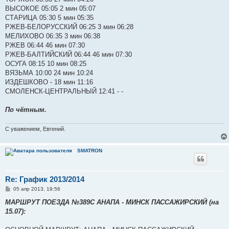
ВЫСОКОЕ 05:05 2 мин 05:07
СТАРИЦА 05:30 5 мин 05:35
РЖЕВ-БЕЛОРУССКИЙ 06:25 3 мин 06:28
МЕЛИХОВО 06:35 3 мин 06:38
РЖЕВ 06:44 46 мин 07:30
РЖЕВ-БАЛТИЙСКИЙ 06:44 46 мин 07:30
ОСУГА 08:15 10 мин 08:25
ВЯЗЬМА 10:00 24 мин 10:24
ИЗДЕШКОВО - 18 мин 11:16
СМОЛЕНСК-ЦЕНТРАЛЬНЫЙ 12:41 - -
По чётным.
С уважением, Евгений.
SMATRON
Re: График 2013/2014
С
05 апр 2013, 19:56
о
о
МАРШРУТ ПОЕЗДА №389С АНАПА - МИНСК ПАССАЖИРСКИЙ (на
б
15.07):
щ
е
н