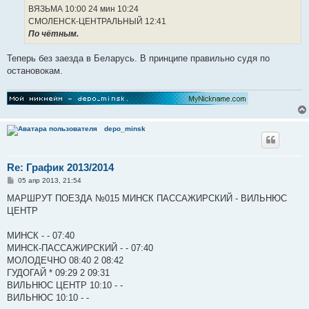
ВЯЗЬМА 10:00 24 мин 10:24
СМОЛЕНСК-ЦЕНТРАЛЬНЫЙ 12:41
По чётным.
Теперь без заезда в Беларусь. В принципе правильно судя по
остановокам.
depo_minsk
Re: График 2013/2014
С
05 апр 2013, 21:54
о
о
МАРШРУТ ПОЕЗДА №015 МИНСК ПАССАЖИРСКИЙ - ВИЛЬНЮС
б
ЦЕНТР
щ
е
н
МИНСК - - 07:40
и
е
МИНСК-ПАССАЖИРСКИЙ - - 07:40
МОЛОДЕЧНО 08:40 2 08:42
ГУДОГАЙ * 09:29 2 09:31
ВИЛЬНЮС ЦЕНТР 10:10 - -
ВИЛЬНЮС 10:10 - -