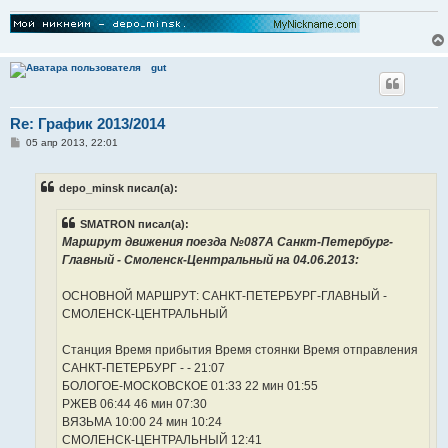
gut
Re: График 2013/2014
С
05 апр 2013, 22:01
о
о
б
depo_minsk писал(а):
щ
е
н
SMATRON писал(а):
и
е
Маршрут движения поезда №087А Санкт-Петербург-
Главный - Смоленск-Центральный на 04.06.2013:
ОСНОВНОЙ МАРШРУТ: САНКТ-ПЕТЕРБУРГ-ГЛАВНЫЙ -
СМОЛЕНСК-ЦЕНТРАЛЬНЫЙ
Станция Время прибытия Время стоянки Время отправления
САНКТ-ПЕТЕРБУРГ - - 21:07
БОЛОГОЕ-МОСКОВСКОЕ 01:33 22 мин 01:55
РЖЕВ 06:44 46 мин 07:30
ВЯЗЬМА 10:00 24 мин 10:24
СМОЛЕНСК-ЦЕНТРАЛЬНЫЙ 12:41