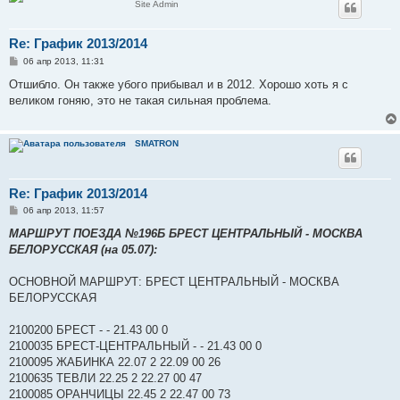
Site Admin
Re: График 2013/2014
С
06 апр 2013, 11:31
о
о
Отшибло. Он также убого прибывал и в 2012. Хорошо хоть я с
б
великом гоняю, это не такая сильная проблема.
щ
е
н
и
SMATRON
е
Re: График 2013/2014
С
06 апр 2013, 11:57
о
о
МАРШРУТ ПОЕЗДА №196Б БРЕСТ ЦЕНТРАЛЬНЫЙ - МОСКВА
б
БЕЛОРУССКАЯ (на 05.07):
щ
е
н
ОСНОВНОЙ МАРШРУТ: БРЕСТ ЦЕНТРАЛЬНЫЙ - МОСКВА
и
е
БЕЛОРУССКАЯ
2100200 БРЕСТ - - 21.43 00 0
2100035 БРЕСТ-ЦЕНТРАЛЬНЫЙ - - 21.43 00 0
2100095 ЖАБИНКА 22.07 2 22.09 00 26
2100635 ТЕВЛИ 22.25 2 22.27 00 47
2100085 ОРАНЧИЦЫ 22.45 2 22.47 00 73