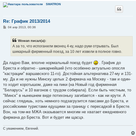
SMATRON
Re: График 2013/2014
С
04 апр 2013, 00:36
о
о
б
Wowan писал(а):
щ
е
А за то, что испоганили вконец 4-ку, надо руки отрывать. Был
н
шикарный фирменный поезд, за 10 лет извели в полное говно.
и
е
Да ладно Вам, вполне нормальный поезд будет
. График до
Бреста и обратно - шикарнейший (что особенно актуально опосля
"кастрации" варшавского 11-го). Достойная альтернатива 27-му и 131-
му. Да и не нужны Минску целых 2 фирмача на Москву - там и один-
то ходит коротышом, даже на пики (на Новый год фирменная
"Беларусь" и 10 вагонов с трудом собирала). Если быть честным, то
"Минск" в нынешнем виде потихоньку загибается - как ни крути. А
сейчас глядишь, хоть немного подзагрузится паксами до Бреста, и
российскими туристами едущими за границу с пересадкой в Бресте.
Вон, на том-же МЖА оказывается многим не хватает ежедневного
фирмача до Бреста. Вот и будет им щасцэ.
С уважением, Евгений.