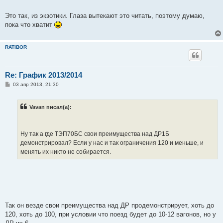
Это так, из экзотики. Глаза вытекают это читать, поэтому думаю,
пока что хватит
RATIBOR
Re: График 2013/2014
С
03 апр 2013, 21:30
о
о
б
Vavan писал(а):
щ
е
н
и
е
Ну так а где ТЭП70БС свои преимущества над ДР1Б
демонстрировал? Если у нас и так ограничения 120 и меньше, и
менять их никто не собирается.
Так он везде свои преимущества над ДР продемонстрирует, хоть до
120, хоть до 100, при условии что поезд будет до 10-12 вагонов, но у