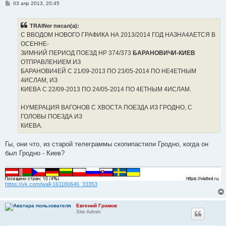
С
03 апр 2013, 20:45
о
о
б
TRAINer писал(а):
щ
е
С ВВОДОМ НОВОГО ГРАФИКА НА 2013/2014 ГОД НАЗНА4АЕТСЯ В
н
ОСЕННЕ-
и
е
ЗИМНИЙ ПЕРИОД ПОЕЗД НР 374/373
БАРАНОВИЧИ-КИЕВ
ОТПРАВЛЕНИЕМ ИЗ
БАРАНОВИ4ЕЙ С 21/09-2013 ПО 23/05-2014 ПО НЕ4ЕТНЫМ
4ИСЛАМ, ИЗ
КИЕВА С 22/09-2013 ПО 24/05-2014 ПО 4ЕТНЫМ 4ИСЛАМ.
НУМЕРАЦИЯ ВАГОНОВ С ХВОСТА ПОЕЗДА ИЗ ГРОДНО, С
ГОЛОВЫ ПОЕЗДА ИЗ
КИЕВА.
Гы, они что, из старой телеграммы скопипастили Гродно, когда он
был Гродно - Киев?
https://vk.com/wall-161180646_33353
Евгений Громов
Site Admin