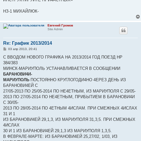
НЗ-1 МИХАЙЛЮК-
Евгений Громов
Site Admin
Re: График 2013/2014
С
03 апр 2013, 20:41
о
о
С ВВОДОМ НОВОГО ГРАФИКА НА 2013/2014 ГОД ПОЕЗД НР
б
384/383
щ
е
МИНСК-МАРИУПОЛЬ УСТАНАВЛИВАЕТСЯ В СООБЩЕНИИ
н
БАРАНОВИ4И-
и
е
МАРИУПОЛЬ
ПОСТОЯННО КРУГЛОГОДИ4НО 4ЕРЕЗ ДЕНЬ ИЗ
БАРАНОВИ4ЕЙ С
27/05-2013 ПО 25/05-2014 ПО НЕ4ЕТНЫМ, ИЗ МАРИУПОЛЯ С 29/05-
2013 ПО 27/05-2014 ПО НЕ4ЕТНЫМ, ПРИБЫТИЕМ В БАРАНОВИ4И
С 30/05-
2013 ПО 28/05-2014 ПО 4ЕТНЫМ 4ИСЛАМ. ПРИ СМЕЖНЫХ 4ИСЛАХ
31 И 1
ИЗ БАРАНОВИ4ЕЙ 29,1,3, ИЗ МАРИУПОЛЯ 31,3,5. ПРИ СМЕЖНЫХ
4ИСЛАХ
30 И 1 ИЗ БАРАНОВИ4ЕЙ 29,1,3 ИЗ МАРИУПОЛЯ 1,3,5.
В ФЕВРАЛЕ-МАРТЕ: ИЗ БАРАНОВИ4ЕЙ 25,27/02, 1/03, ИЗ