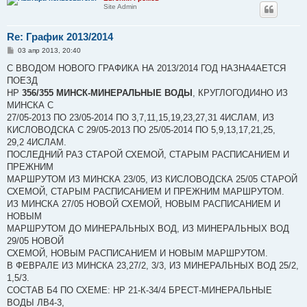
Site Admin
Re: График 2013/2014
С
03 апр 2013, 20:40
о
о
С ВВОДОМ НОВОГО ГРАФИКА НА 2013/2014 ГОД НАЗНА4АЕТСЯ
б
ПОЕЗД
щ
е
НР
356/355 МИНСК-МИНЕРАЛЬНЫЕ ВОДЫ
, КРУГЛОГОДИ4НО ИЗ
н
МИНСКА С
и
е
27/05-2013 ПО 23/05-2014 ПО 3,7,11,15,19,23,27,31 4ИСЛАМ, ИЗ
КИСЛОВОДСКА С 29/05-2013 ПО 25/05-2014 ПО 5,9,13,17,21,25,
29,2 4ИСЛАМ.
ПОСЛЕДНИЙ РАЗ СТАРОЙ СХЕМОЙ, СТАРЫМ РАСПИСАНИЕМ И
ПРЕЖНИМ
МАРШРУТОМ ИЗ МИНСКА 23/05, ИЗ КИСЛОВОДСКА 25/05 СТАРОЙ
СХЕМОЙ, СТАРЫМ РАСПИСАНИЕМ И ПРЕЖНИМ МАРШРУТОМ.
ИЗ МИНСКА 27/05 НОВОЙ СХЕМОЙ, НОВЫМ РАСПИСАНИЕМ И
НОВЫМ
МАРШРУТОМ ДО МИНЕРАЛЬНЫХ ВОД, ИЗ МИНЕРАЛЬНЫХ ВОД
29/05 НОВОЙ
СХЕМОЙ, НОВЫМ РАСПИСАНИЕМ И НОВЫМ МАРШРУТОМ.
В ФЕВРАЛЕ ИЗ МИНСКА 23,27/2, 3/3, ИЗ МИНЕРАЛЬНЫХ ВОД 25/2,
1,5/3.
СОСТАВ Б4 ПО СХЕМЕ: НР 21-К-34/4 БРЕСТ-МИНЕРАЛЬНЫЕ
ВОДЫ ЛВ4-3,