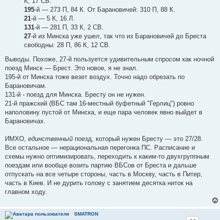
К, 17 СВ.
195
-й — 273 П, 84 К. От Барановичей: 310 П, 88 К.
21
-й — 5 К, 16 Л.
131
-й — 281 П, 33 К, 2 СВ.
27
-й из Минска уже ушел, так что из Барановичей до Бреста
свободны: 28 П, 86 К, 12 СВ.
Выводы. Похоже, 27-й пользуется удивительным спросом как ночной
поезд Минск — Брест. Это новое, я не знал.
195-й от Минска тоже везет воздух. Точно надо обрезать по
Барановичам.
131-й - поезд для Минска. Бресту он не нужен.
21-й пражский (ВБС там 16-местный буфетный "Герлиц") ровно
наполовину пустой от Минска, и еще пара человек явно выйдет в
Барановичах.
ИМХО,
единственный
поезд, который нужен Бресту — это 27/28.
Все остальное — нерациональная перегонка ПС. Расписание и
схемы нужно оптимизировать, переходить к каким-то двухгруппным
поездам или вообще возить партию ВБСов от Бреста и дальше
отпускать на все четыре стороны, часть в Москву, часть в Питер,
часть в Киев. И не дурить голову с занятием десятка ниток на
главном ходу.
SMATRON