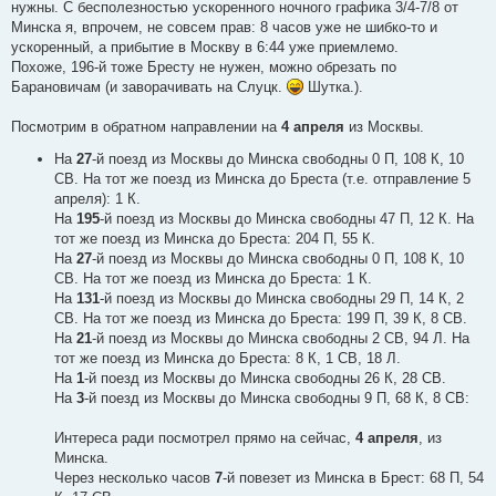
нужны. С бесполезностью ускоренного ночного графика 3/4-7/8 от
Минска я, впрочем, не совсем прав: 8 часов уже не шибко-то и
ускоренный, а прибытие в Москву в 6:44 уже приемлемо.
Похоже, 196-й тоже Бресту не нужен, можно обрезать по
Барановичам (и заворачивать на Слуцк.
Шутка.).
Посмотрим в обратном направлении на
4 апреля
из Москвы.
На
27
-й поезд из Москвы до Минска свободны 0 П, 108 К, 10
СВ. На тот же поезд из Минска до Бреста (т.е. отправление 5
апреля): 1 К.
На
195
-й поезд из Москвы до Минска свободны 47 П, 12 К. На
тот же поезд из Минска до Бреста: 204 П, 55 К.
На
27
-й поезд из Москвы до Минска свободны 0 П, 108 К, 10
СВ. На тот же поезд из Минска до Бреста: 1 К.
На
131
-й поезд из Москвы до Минска свободны 29 П, 14 К, 2
СВ. На тот же поезд из Минска до Бреста: 199 П, 39 К, 8 СВ.
На
21
-й поезд из Москвы до Минска свободны 2 СВ, 94 Л. На
тот же поезд из Минска до Бреста: 8 К, 1 СВ, 18 Л.
На
1
-й поезд из Москвы до Минска свободны 26 К, 28 СВ.
На
3
-й поезд из Москвы до Минска свободны 9 П, 68 К, 8 СВ:
Интереса ради посмотрел прямо на сейчас,
4 апреля
, из
Минска.
Через несколько часов
7
-й повезет из Минска в Брест: 68 П, 54