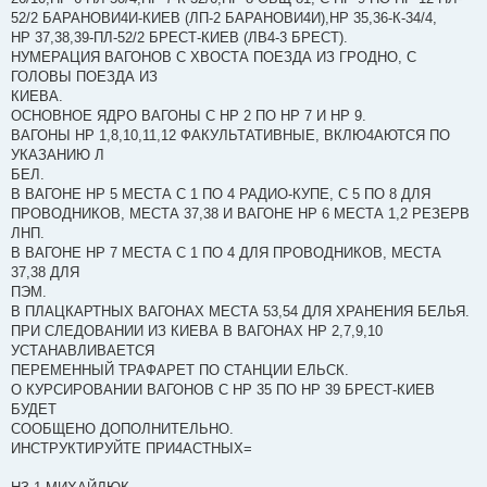
52/2 БАРАНОВИ4И-КИЕВ (ЛП-2 БАРАНОВИ4И),НР 35,36-К-34/4,
НР 37,38,39-ПЛ-52/2 БРЕСТ-КИЕВ (ЛВ4-3 БРЕСТ).
НУМЕРАЦИЯ ВАГОНОВ С ХВОСТА ПОЕЗДА ИЗ ГРОДНО, С
ГОЛОВЫ ПОЕЗДА ИЗ
КИЕВА.
ОСНОВНОЕ ЯДРО ВАГОНЫ С НР 2 ПО НР 7 И НР 9.
ВАГОНЫ НР 1,8,10,11,12 ФАКУЛЬТАТИВНЫЕ, ВКЛЮ4АЮТСЯ ПО
УКАЗАНИЮ Л
БЕЛ.
В ВАГОНЕ НР 5 МЕСТА С 1 ПО 4 РАДИО-КУПЕ, С 5 ПО 8 ДЛЯ
ПРОВОДНИКОВ, МЕСТА 37,38 И ВАГОНЕ НР 6 МЕСТА 1,2 РЕЗЕРВ
ЛНП.
В ВАГОНЕ НР 7 МЕСТА С 1 ПО 4 ДЛЯ ПРОВОДНИКОВ, МЕСТА
37,38 ДЛЯ
ПЭМ.
В ПЛАЦКАРТНЫХ ВАГОНАХ МЕСТА 53,54 ДЛЯ ХРАНЕНИЯ БЕЛЬЯ.
ПРИ СЛЕДОВАНИИ ИЗ КИЕВА В ВАГОНАХ НР 2,7,9,10
УСТАНАВЛИВАЕТСЯ
ПЕРЕМЕННЫЙ ТРАФАРЕТ ПО СТАНЦИИ ЕЛЬСК.
О КУРСИРОВАНИИ ВАГОНОВ С НР 35 ПО НР 39 БРЕСТ-КИЕВ
БУДЕТ
СООБЩЕНО ДОПОЛНИТЕЛЬНО.
ИНСТРУКТИРУЙТЕ ПРИ4АСТНЫХ=