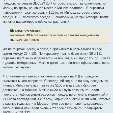
поездов, не считая ВБСов? 28-й от Бреста ездил заполненным, по-
моему, на треть, основная масса в Минске садилась. В обратном
направлении такая же роль у 131-го: от Минска до Бреста везет
воздух. ВБС пражского поезда — аналогично, на три четверти возит
минских пассажиров в обоих направлениях.
SMATRON писал(а):
на том-же МЖА оказывается многим не хватает ежедневного
фирмача до Бреста
Им не фирмач нужен, а поезд с прибытием в нормальное жилое
время между 27 и 131. По-хорошему, нужно было нитки 28 и 131
обрезать по Минску и перевести на них 3/4, а 7/8 продлять до Бреста
и делать ежедневным. Можно даже часть вагонов офирмачить, если
кому-то это нужно.
4) С нынешними ценами на межгос поездка на ЖД в принципе
вызывает много вопросов. Я последний год еще ни разу поездом из
Киева в Минск не ездил: за те же $100 я в два раза быстрее
добираюсь на машине. Можно было бы чуть сэкономить, если
поехать в нефирменном одесском поезде, но он очень медленный и
из Киева проходящий, т.е. сразу нафиг. Из знакомых минчан, которые
в разные годы жили в Москве, тоже все регулярно пользовались
автомобилем или, если очень хотелось сэкономить, плацкартом
25/26 или 131/132.