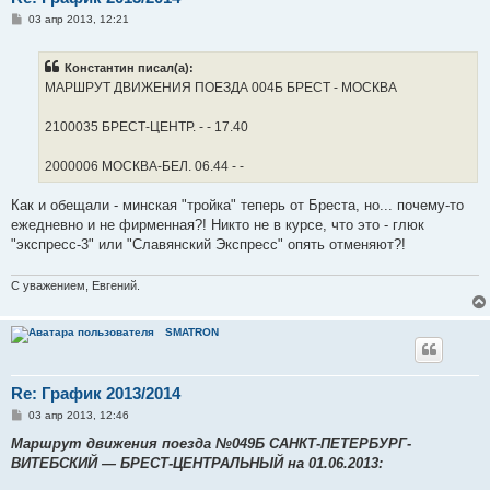
С
03 апр 2013, 12:21
о
о
б
Константин писал(а):
щ
е
МАРШРУТ ДВИЖЕНИЯ ПОЕЗДА 004Б БРЕСТ - МОСКВА
н
и
е
2100035 БРЕСТ-ЦЕНТР. - - 17.40
2000006 МОСКВА-БЕЛ. 06.44 - -
Как и обещали - минская "тройка" теперь от Бреста, но... почему-то
ежедневно и не фирменная?! Никто не в курсе, что это - глюк
"экспресс-3" или "Славянский Экспресс" опять отменяют?!
С уважением, Евгений.
SMATRON
Re: График 2013/2014
С
03 апр 2013, 12:46
о
о
Маршрут движения поезда №049Б САНКТ-ПЕТЕРБУРГ-
б
ВИТЕБСКИЙ ― БРЕСТ-ЦЕНТРАЛЬНЫЙ на 01.06.2013:
щ
е