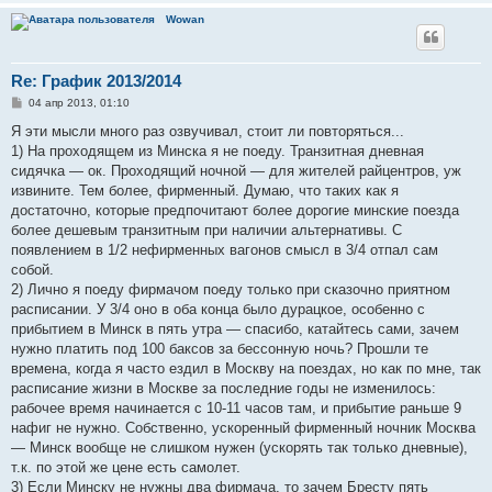
Wowan
Re: График 2013/2014
С
04 апр 2013, 01:10
о
о
Я эти мысли много раз озвучивал, стоит ли повторяться...
б
1) На проходящем из Минска я не поеду. Транзитная дневная
щ
е
сидячка — ок. Проходящий ночной — для жителей райцентров, уж
н
извините. Тем более, фирменный. Думаю, что таких как я
и
е
достаточно, которые предпочитают более дорогие минские поезда
более дешевым транзитным при наличии альтернативы. С
появлением в 1/2 нефирменных вагонов смысл в 3/4 отпал сам
собой.
2) Лично я поеду фирмачом поеду только при сказочно приятном
расписании. У 3/4 оно в оба конца было дурацкое, особенно с
прибытием в Минск в пять утра — спасибо, катайтесь сами, зачем
нужно платить под 100 баксов за бессонную ночь? Прошли те
времена, когда я часто ездил в Москву на поездах, но как по мне, так
расписание жизни в Москве за последние годы не изменилось:
рабочее время начинается с 10-11 часов там, и прибытие раньше 9
нафиг не нужно. Собственно, ускоренный фирменный ночник Москва
— Минск вообще не слишком нужен (ускорять так только дневные),
т.к. по этой же цене есть самолет.
3) Если Минску не нужны два фирмача, то зачем Бресту пять