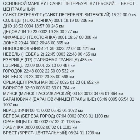
н
ОСНОВНОЙ МАРШРУТ САНКТ-ПЕТЕРБУРГ-ВИТЕБСКИЙ ― БРЕСТ-
и
е
ЦЕНТРАЛЬНЫЙ
САНКТ-ПЕТЕРБУРГ (САНКТ-ПЕТЕРБУРГ-ВИТЕБСКИЙ) 15:22 00 0 км
СОЛЬЦЫ (ТЕХСТОЯНКА) 0001 18:19 00 206 км
ДНО 18:53 0004 18:57 00 245 км
ДЕДОВИЧИ 19:23 0002 19:25 00 277 км
ЧИХАЧЕВО (ТЕХСТОЯНКА) 0001 19:57 00 308 км
ЛОКНЯ 20:44 0002 20:46 00 365 км
НОВОСОКОЛЬНИКИ 21:39 0023 22:02 00 421 км
НЕВЕЛЬ (НЕВЕЛЬ 2) 22:45 0003 22:48 00 465 км
ЕЗЕРИЩЕ (ГР) (ТАРИФНАЯ ГРАНИЦА) 485 км
ЕЗЕРИЩЕ 22:09 0001 22:10 00 487 км
ГОРОДОК 22:48 0002 22:50 00 532 км
ВИТЕБСК 23:23 0012 23:35 00 568 км
ОРША-ЦЕНТРАЛЬНАЯ 00:57 0026 01:23 01 652 км
БОРИСОВ 02:50 0003 02:53 01 784 км
МИНСК (МИНСК-ПАССАЖИРСКИЙ) 03:53 0013 04:06 01 864 км
БАРАНОВИЧИ (БАРАНОВИЧИ-ЦЕНТРАЛЬНЫЕ) 05:49 0005 05:54 01
1007 км
ИВАЦЕВИЧИ 06:41 0002 06:43 01 1072 км
БЕРЕЗА (БЕРЕЗА ГОРОД) 07:04 0002 07:06 01 1103 км
ОРАНЧИЦЫ 07:30 0002 07:32 01 1136 км
ЖАБИНКА 08:00 0002 08:02 01 1183 км
БРЕСТ (БРЕСТ-ЦЕНТРАЛЬНЫЙ) 08:24 01 1209 км