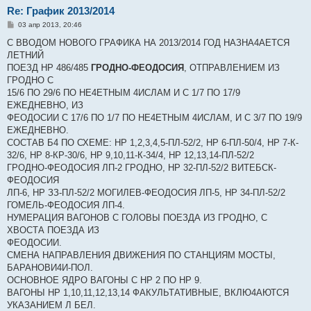
Re: График 2013/2014
С
03 апр 2013, 20:46
о
о
С ВВОДОМ НОВОГО ГРАФИКА НА 2013/2014 ГОД НАЗНА4АЕТСЯ
б
ЛЕТНИЙ
щ
е
ПОЕЗД НР 486/485
ГРОДНО-ФЕОДОСИЯ
, ОТПРАВЛЕНИЕМ ИЗ
н
ГРОДНО С
и
е
15/6 ПО 29/6 ПО НЕ4ЕТНЫМ 4ИСЛАМ И С 1/7 ПО 17/9
ЕЖЕДНЕВНО, ИЗ
ФЕОДОСИИ С 17/6 ПО 1/7 ПО НЕ4ЕТНЫМ 4ИСЛАМ, И С 3/7 ПО 19/9
ЕЖЕДНЕВНО.
СОСТАВ Б4 ПО СХЕМЕ: НР 1,2,3,4,5-ПЛ-52/2, НР 6-ПЛ-50/4, НР 7-К-
32/6, НР 8-КР-30/6, НР 9,10,11-К-34/4, НР 12,13,14-ПЛ-52/2
ГРОДНО-ФЕОДОСИЯ ЛП-2 ГРОДНО, НР 32-ПЛ-52/2 ВИТЕБСК-
ФЕОДОСИЯ
ЛП-6, НР ЗЗ-ПЛ-52/2 МОГИЛЕВ-ФЕОДОСИЯ ЛП-5, НР 34-ПЛ-52/2
ГОМЕЛЬ-ФЕОДОСИЯ ЛП-4.
НУМЕРАЦИЯ ВАГОНОВ С ГОЛОВЫ ПОЕЗДА ИЗ ГРОДНО, С
ХВОСТА ПОЕЗДА ИЗ
ФЕОДОСИИ.
СМЕНА НАПРАВЛЕНИЯ ДВИЖЕНИЯ ПО СТАНЦИЯМ МОСТЫ,
БАРАНОВИ4И-ПОЛ.
ОСНОВНОЕ ЯДРО ВАГОНЫ С НР 2 ПО НР 9.
ВАГОНЫ НР 1,10,11,12,13,14 ФАКУЛЬТАТИВНЫЕ, ВКЛЮ4АЮТСЯ
УКАЗАНИЕМ Л БЕЛ.