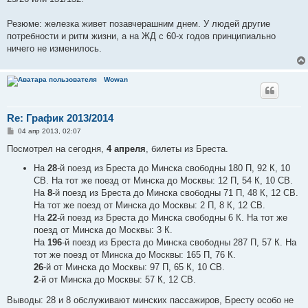
Резюме: железка живет позавчерашним днем. У людей другие
потребности и ритм жизни, а на ЖД с 60-х годов принципиально
ничего не изменилось.
Wowan
Re: График 2013/2014
С
04 апр 2013, 02:07
о
о
Посмотрел на сегодня,
4 апреля
, билеты из Бреста.
б
щ
На
28
-й поезд из Бреста до Минска свободны 180 П, 92 К, 10
е
СВ. На тот же поезд от Минска до Москвы: 12 П, 54 К, 10 СВ.
н
и
На
8
-й поезд из Бреста до Минска свободны 71 П, 48 К, 12 СВ.
е
На тот же поезд от Минска до Москвы: 2 П, 8 К, 12 СВ.
На
22
-й поезд из Бреста до Минска свободны 6 К. На тот же
поезд от Минска до Москвы: 3 К.
На
196
-й поезд из Бреста до Минска свободны 287 П, 57 К. На
тот же поезд от Минска до Москвы: 165 П, 76 К.
26
-й от Минска до Москвы: 97 П, 65 К, 10 СВ.
2
-й от Минска до Москвы: 57 К, 12 СВ.
Выводы: 28 и 8 обслуживают минских пассажиров, Бресту особо не