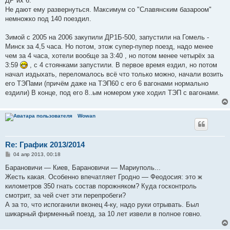
ДР их 6.
Не дают ему развернуться. Максимум со "Славянским базароом"
немножко под 140 поездил.
Зимой с 2005 на 2006 закупили ДР1Б-500, запустили на Гомель -
Минск за 4,5 часа. Но потом, этож супер-пупер поезд, надо менее
чем за 4 часа, хотели вообще за 3:40 , но потом менее четырёх за
3:59
, с 4 стоянками запустили. В первое время ездил, но потом
начал издыхать, переломалось всё что только можно, начали возить
его ТЭПами (причём даже на ТЭП60 с его 6 вагонами нормально
ездили) В конце, под его 8..ым номером уже ходил ТЭП с вагонами.
Wowan
Re: График 2013/2014
С
04 апр 2013, 00:18
о
о
Барановичи — Киев, Барановичи — Мариуполь...
б
Жесть какая. Особенно впечатляет Гродно — Феодосия: это ж
щ
е
километров 350 гнать состав порожняком? Куда госконтроль
н
смотрит, за чей счет эти перепробеги?
и
е
А за то, что испоганили вконец 4-ку, надо руки отрывать. Был
шикарный фирменный поезд, за 10 лет извели в полное говно.