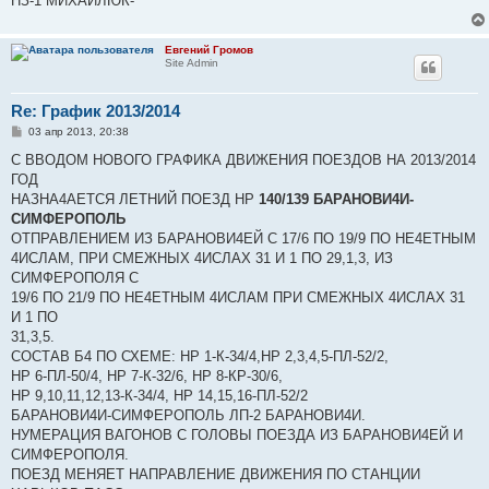
НЗ-1 МИХАЙЛЮК-
Евгений Громов
Site Admin
Re: График 2013/2014
С
03 апр 2013, 20:38
о
о
С ВВОДОМ НОВОГО ГРАФИКА ДВИЖЕНИЯ ПОЕЗДОВ НА 2013/2014
б
ГОД
щ
е
НАЗНА4АЕТСЯ ЛЕТНИЙ ПОЕЗД НР
140/139 БАРАНОВИ4И-
н
СИМФЕРОПОЛЬ
и
е
ОТПРАВЛЕНИЕМ ИЗ БАРАНОВИ4ЕЙ С 17/6 ПО 19/9 ПО НЕ4ЕТНЫМ
4ИСЛАМ, ПРИ СМЕЖНЫХ 4ИСЛАХ 31 И 1 ПО 29,1,3, ИЗ
СИМФЕРОПОЛЯ С
19/6 ПО 21/9 ПО НЕ4ЕТНЫМ 4ИСЛАМ ПРИ СМЕЖНЫХ 4ИСЛАХ 31
И 1 ПО
31,3,5.
СОСТАВ Б4 ПО СХЕМЕ: НР 1-К-34/4,НР 2,3,4,5-ПЛ-52/2,
НР 6-ПЛ-50/4, НР 7-К-32/6, НР 8-КР-30/6,
НР 9,10,11,12,13-К-34/4, НР 14,15,16-ПЛ-52/2
БАРАНОВИ4И-СИМФЕРОПОЛЬ ЛП-2 БАРАНОВИ4И.
НУМЕРАЦИЯ ВАГОНОВ С ГОЛОВЫ ПОЕЗДА ИЗ БАРАНОВИ4ЕЙ И
СИМФЕРОПОЛЯ.
ПОЕЗД МЕНЯЕТ НАПРАВЛЕНИЕ ДВИЖЕНИЯ ПО СТАНЦИИ