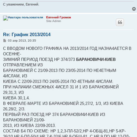
С уважением, Евгений.
Евгений Громов
Site Admin
Re: График 2013/2014
С
03 апр 2013, 20:35
о
о
С ВВОДОМ НОВОГО ГРАФИКА НА 2013/2014 ГОД НАЗНА4АЕТСЯ В
б
ОСЕННЕ-
щ
е
ЗИМНИЙ ПЕРИОД ПОЕЗД НР 374/373
БАРАНОВИЧИ-КИЕВ
н
ОТПРАВЛЕНИЕМ ИЗ
и
е
БАРАНОВИ4ЕЙ С 21/09-2013 ПО 23/05-2014 ПО НЕ4ЕТНЫМ
4ИСЛАМ, ИЗ
КИЕВА С 22/09-2013 ПО 24/05-2014 ПО 4ЕТНЫМ 4ИСЛАМ.
ПРИ НАЛИ4ИИ СМЕЖНЫХ 4ИСЕЛ 31 И 1 ИЗ БАРАНОВИ4ЕЙ
29,31,3, ИЗ
КИЕВА 30,1,4.
В ФЕВРАЛЕ-МАРТЕ ИЗ БАРАНОВИ4ЕЙ 25,27/2, 1/3, ИЗ КИЕВА
26,28/2, 2/3.
ПЕРВЫЙ РАЗ ПОЕЗД НР 374 БАРАНОВИ4И-КИЕВ ИЗ
БАРАНОВИ4ЕЙ 21/09-
2013, ИЗ КИЕВА 22/09-2013.
СОСТАВ Б4 ПО СХЕМЕ: НР 1,2,3-ПЛ-52/2,НР 4-ОБЩ-81,НР 5-КР-
26/10,НР 6-ПЛ-50/4,НР 7-К-32/6,НР 8-ОБЩ-81, С НР 9 ПО НР 12-ПЛ-