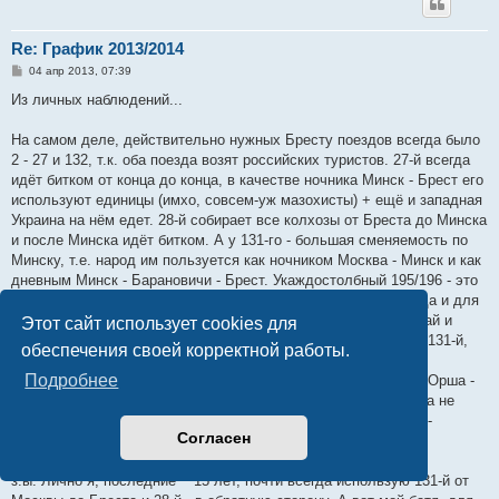
Re: График 2013/2014
С
04 апр 2013, 07:39
о
о
Из личных наблюдений...
б
щ
е
На самом деле, действительно нужных Бресту поездов всегда было
н
2 - 27 и 132, т.к. оба поезда возят российских туристов. 27-й всегда
и
е
идёт битком от конца до конца, в качестве ночника Минск - Брест его
используют единицы (имхо, совсем-уж мазохисты) + ещё и западная
Украина на нём едет. 28-й собирает все колхозы от Бреста до Минска
и после Минска идёт битком. А у 131-го - большая сменяемость по
Минску, т.е. народ им пользуется как ночником Москва - Минск и как
дневным Минск - Барановичи - Брест. Укаждостолбный 195/196 - это
для тех, кому не хватило билетов на вышеупомянутые поезда и для
совсем-уж жлобов. Т.к. этот поезд-то по сути - жуткий трамвай и
Этот сайт использует cookies для
скотовоз, кивающий каждому столбу. Плюс - он так-же как и 131-й,
обеспечения своей корректной работы.
удобен в качестве ночника на участке Москва - Минск и как
Подробнее
утренний/дневной на участках Минск - Барановичи - Брест и Орша -
Смоленск - Москва (в сторону Москвы этот поезд для Минска не
очень подходит, из-за неудобного времени прохода столицы -
Согласен
глубокой ночью).
з.ы. Лично я, последние ~ 15 лет, почти всегда использую 131-й от