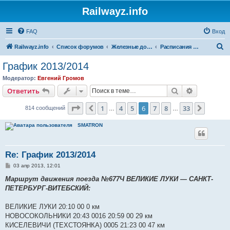
Railwayz.info
FAQ
Вход
П
Railwayz.info
Список форумов
Железные дороги
Расписания и организация движения
о
График 2013/2014
и
Модератор:
Евгений Громов
с
Поиск
Расширен
Ответить
к
Страница
6
из
33
1
4
5
6
7
8
33
Пред.
След.
814 сообщений
…
…
SMATRON
Re: График 2013/2014
С
03 апр 2013, 12:01
о
о
Маршрут движения поезда №677Ч ВЕЛИКИЕ ЛУКИ ― САНКТ-
б
ПЕТЕРБУРГ-ВИТЕБСКИЙ:
щ
е
н
ВЕЛИКИЕ ЛУКИ 20:10 00 0 км
и
е
НОВОСОКОЛЬНИКИ 20:43 0016 20:59 00 29 км
КИСЕЛЕВИЧИ (ТЕХСТОЯНКА) 0005 21:23 00 47 км