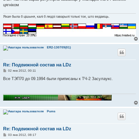
н
цягніком
и
е
Якая была б цішыня, калі б людзі гаварылі толькі тое, што ведаюць.
ER2-130709(01)
Re: Подвижной состав на LDz
С
02 янв 2012, 00:11
о
о
Все ТЭП70 до 09.1994 были приписаны к ТЧ-2 Засулаукс.
б
щ
е
н
и
е
Pums
Re: Подвижной состав на LDz
С
03 янв 2012, 08:17
о