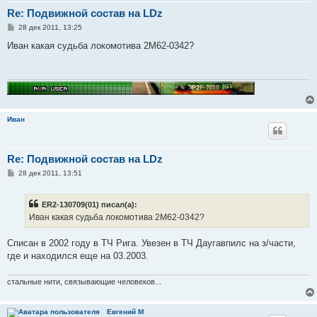
Re: Подвижной состав на LDz
С
28 дек 2011, 13:25
о
о
Иван какая судьба локомотива 2М62-0342?
б
щ
е
н
и
е
Иван
Re: Подвижной состав на LDz
С
28 дек 2011, 13:51
о
о
б
ER2-130709(01) писал(а):
щ
е
Иван какая судьба локомотива 2М62-0342?
н
и
е
Списан в 2002 году в ТЧ Рига. Увезен в ТЧ Даугавпилс на з/части,
где и находился еще на 03.2003.
стальные нити, связывающие человеков...
Евгений М