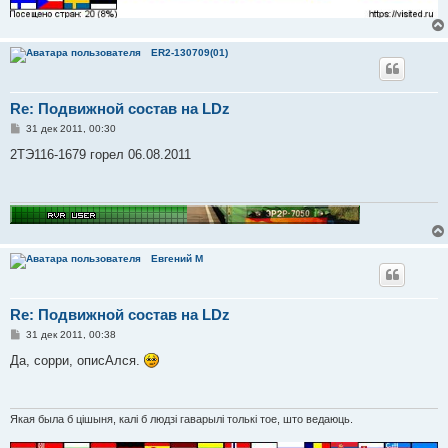
ER2-130709(01)
Re: Подвижной состав на LDz
С
31 дек 2011, 00:30
о
о
2ТЭ116-1679 горел 06.08.2011
б
щ
е
н
и
е
Евгений М
Re: Подвижной состав на LDz
С
31 дек 2011, 00:38
о
о
Да, сорри, описАлся.
б
щ
е
н
и
Якая была б цішыня, калі б людзі гаварылі толькі тое, што ведаюць.
е