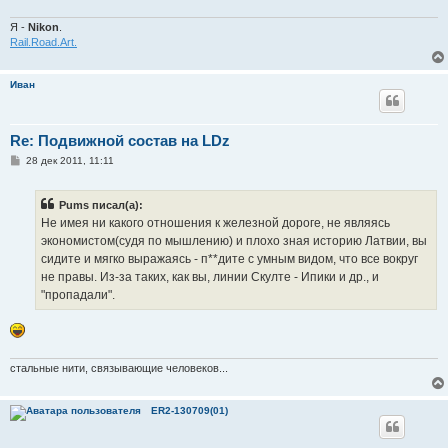
Я -
Nikon
.
Rail.Road.Art.
Иван
Re: Подвижной состав на LDz
С
28 дек 2011, 11:11
о
о
б
Pums писал(а):
щ
е
Не имея ни какого отношения к железной дороге, не являясь
н
экономистом(судя по мышлению) и плохо зная историю Латвии, вы
и
е
сидите и мягко выражаясь - п**дите с умным видом, что все вокруг
не правы. Из-за таких, как вы, линии Скулте - Ипики и др., и
"пропадали".
стальные нити, связывающие человеков...
ER2-130709(01)