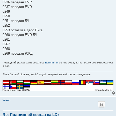
0236 передан EVR
0237 передан EVR
0249
0250
0251 передан БЧ
0252
0253 остатки в депо Рига
0260 передан
EVR
БЧ
0261
0267
0268
0269 передан РЖД
Последний раз редактировалось
Евгений М
01 янв 2012, 23:41, всего редактировалось
1 раз.
Якая была б цішыня, калі б людзі гаварылі толькі тое, што ведаюць.
Vavan
Re: Подвижной состав на LDz