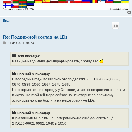
Иван
Re: Подвижной состав на LDz
С
31 дек 2011, 08:54
о
о
б
sciff писал(а):
щ
е
Иван, не надо меня дезинформировать, прошу вас
н
и
е
Евгений М писал(а):
В последние годы появились около десятка 2ТЭ116-0559, 0667,
0670, 0889, 1060, 1667, 1679, 1699.
Некоторые взяли в аренду у Эстонии, и как поговаривали с правом
выкупа. По крайней мере сейчас на некоторых по прежнему
эстонский лого на борту, а на некоторых уже LDz.
Евгений М писал(а):
К указанным мною выше номерам можно ещё добавить ещё
2ТЭ116-0662, 0992, 1040 и 1050.