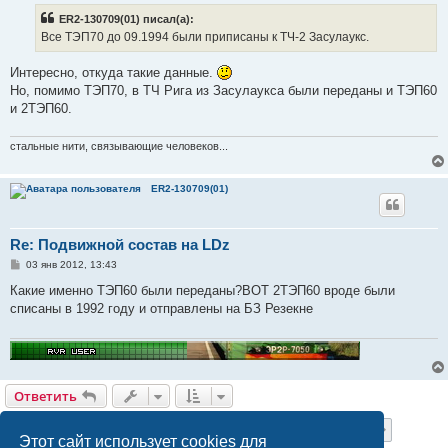
б
ER2-130709(01) писал(а):
щ
е
Все ТЭП70 до 09.1994 были приписаны к ТЧ-2 Засулаукс.
н
и
е
Интересно, откуда такие данные.
Но, помимо ТЭП70, в ТЧ Рига из Засулаукса были переданы и ТЭП60
и 2ТЭП60.
стальные нити, связывающие человеков...
ER2-130709(01)
Re: Подвижной состав на LDz
С
03 янв 2012, 13:43
о
о
Какие именно ТЭП60 были переданы?ВОТ 2ТЭП60 вроде были
б
списаны в 1992 году и отправлены на БЗ Резекне
щ
е
н
и
е
Ответить
Страница
4
из
27
1
2
3
4
5
6
27
Пред.
След.
655 сообщений
…
Этот сайт использует cookies для