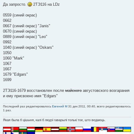
о
Да запросто.
2ТЭ116 на LDz
б
щ
е
0559 (синий окрас)
н
0662
и
е
0667 (синий окрас) "Janis"
0670 (синий окрас)
0889 (синий окрас) "Leo"
0992
1040 (синий окрас) "Oskars"
1050
1060 "Mark"
1067
1667
1679 "Edgars"
1699
2ТЭ116-1679 восстановлен после
майского
августовского возгарания
и ему присвоено имя "Edgars"
Последний раз редактировалось
Евгений М
31 дек 2011, 00:40, всего редактировалось
1 раз.
Якая была б цішыня, калі б людзі гаварылі толькі тое, што ведаюць.