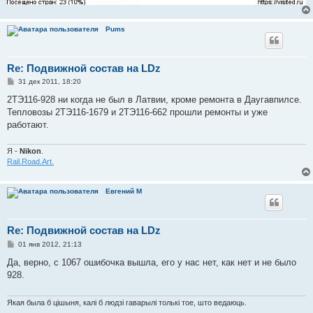
Pums
Re: Подвижной состав на LDz
С
31 дек 2011, 18:20
о
о
2ТЭ116-928 ни когда не был в Латвии, кроме ремонта в Даугавпилсе.
б
Тепловозы 2ТЭ116-1679 и 2ТЭ116-662 прошли ремонты и уже
щ
е
работают.
н
и
е
Я -
Nikon
.
Rail.Road.Art.
Евгений М
Re: Подвижной состав на LDz
С
01 янв 2012, 21:13
о
о
Да, верно, с 1067 ошибочка вышла, его у нас нет, как нет и не было
б
928.
щ
е
н
и
Якая была б цішыня, калі б людзі гаварылі толькі тое, што ведаюць.
е