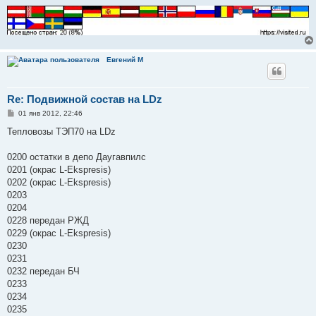
Евгений М
Re: Подвижной состав на LDz
С
01 янв 2012, 22:46
о
о
Тепловозы ТЭП70 на LDz
б
щ
е
0200 остатки в депо Даугавпилс
н
0201 (окрас L-Ekspresis)
и
е
0202 (окрас L-Ekspresis)
0203
0204
0228 передан РЖД
0229 (окрас L-Ekspresis)
0230
0231
0232 передан БЧ
0233
0234
0235