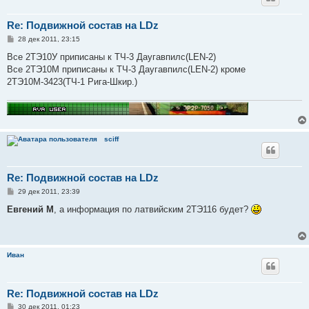
Re: Подвижной состав на LDz
С
28 дек 2011, 23:15
о
о
Все 2ТЭ10У приписаны к ТЧ-3 Даугавпилс(LEN-2)
б
Все 2ТЭ10М приписаны к ТЧ-3 Даугавпилс(LEN-2) кроме
щ
е
2ТЭ10М-3423(ТЧ-1 Рига-Шкир.)
н
и
е
sciff
Re: Подвижной состав на LDz
С
29 дек 2011, 23:39
о
о
Евгений М
, а информация по латвийским 2ТЭ116 будет?
б
щ
е
н
и
Иван
е
Re: Подвижной состав на LDz
С
30 дек 2011, 01:23