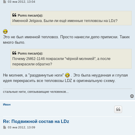
С
03 янв 2012, 13:04
о
о
б
Pums писал(а):
щ
е
Именной Jelgava. Были-ли ещё именные тепловозы на LDz?
н
и
е
Это не был именной тепловоз. Просто нанесли депо приписки. Таких
много было.
Pums писал(а):
Почему 2М62-1146 покрасили "чёрной молнией", а после
перекрасили обратно?
Не молния, а "раздвинутые ноги"
. Это была неудачная и глупая
идея перекрасить все тепловозы LDZ в оригинальную схему.
стальные нити, связывающие человеков...
Иван
Re: Подвижной состав на LDz
С
03 янв 2012, 13:09
о
о