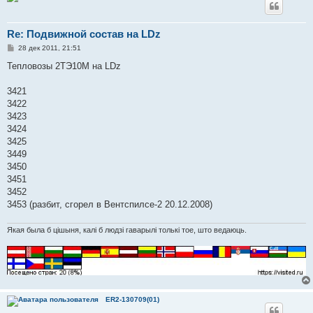
Re: Подвижной состав на LDz
С
28 дек 2011, 21:51
о
о
Тепловозы 2ТЭ10М на LDz
б
щ
е
3421
н
3422
и
е
3423
3424
3425
3449
3450
3451
3452
3453 (разбит, сгорел в Вентспилсе-2 20.12.2008)
Якая была б цішыня, калі б людзі гаварылі толькі тое, што ведаюць.
ER2-130709(01)