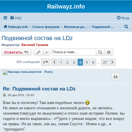
Railwayz.info
FAQ
Вход
П
Railwayz.info
Список форумов
Железные дороги
Подвижной состав
о
Подвижной состав на LDz
и
Модератор:
Евгений Громов
с
Поиск
Расширен
Ответить
к
Страница
4
из
27
1
2
3
4
5
6
27
Пред.
След.
655 сообщений
…
Pums
Re: Подвижной состав на LDz
С
28 дек 2011, 10:42
о
о
Вам бы в политику! Там вам-подобных много
б
Не имея ни какого отношения к железной дороге, не являясь
щ
е
экономистом(судя по мышлению) и плохо зная историю Латвии, вы
н
сидите и мягко выражаясь - п**дите с умным видом, что все вокруг
и
е
не правы. Из-за таких, как вы, линии Скулте - Ипики и др., и
"пропадали".