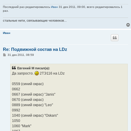
Последний раз редактировалось
Иван
31 дек 2011, 09:00, всего редактировалось 1
раз.
стальные нити, связывающие человеков...
Иван
Re: Подвижной состав на LDz
С
31 дек 2011, 08:59
о
о
б
Евгений М писал(а):
щ
е
Да запросто.
2ТЭ116 на LDz
н
и
е
0559 (синий окрас)
0662
0667 (синий окрас) "Janis"
0670 (синий окрас)
0889 (синий окрас) "Leo"
0992
1040 (синий окрас) "Oskars"
1050
1060 "Mark"