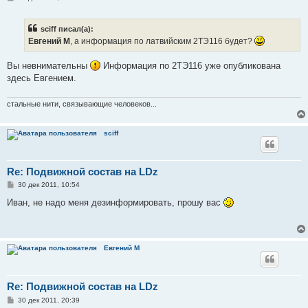
о
о
б
sciff писал(а):
щ
е
Евгений М
, а информация по латвийским 2ТЭ116 будет?
н
и
е
Вы невнимательны
Информация по 2ТЭ116 уже опубликована
здесь Евгением.
стальные нити, связывающие человеков...
sciff
Re: Подвижной состав на LDz
С
30 дек 2011, 10:54
о
о
Иван, не надо меня дезинформировать, прошу вас
б
щ
е
н
и
Евгений М
е
Re: Подвижной состав на LDz
С
30 дек 2011, 20:39
о