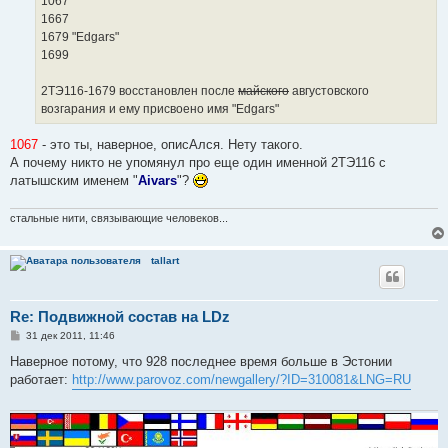
1067
1667
1679 "Edgars"
1699
2ТЭ116-1679 восстановлен после
майского
августовского
возгарания и ему присвоено имя "Edgars"
1067
- это ты, наверное, описАлся. Нету такого.
А почему никто не упомянул про еще один именной 2ТЭ116 с
латышским именем "
Aivars
"?
стальные нити, связывающие человеков...
tallart
Re: Подвижной состав на LDz
С
31 дек 2011, 11:46
о
о
Наверное потому, что 928 последнее время больше в Эстонии
б
работает:
http://www.parovoz.com/newgallery/?ID=310081&LNG=RU
щ
е
н
и
е