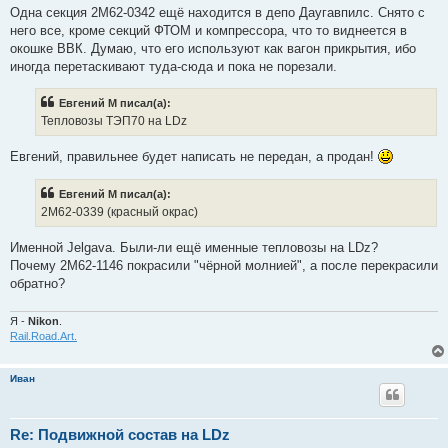
о
Одна секция 2М62-0342 ещё находится в депо Даугавпилс. Снято с
б
него все, кроме секций ФТОМ и компрессора, что то виднеется в
щ
е
окошке ВВК. Думаю, что его используют как вагон прикрытия, ибо
н
иногда перетаскивают туда-сюда и пока не порезали.
и
е
Евгений М писал(а):
Тепловозы ТЭП70 на LDz
Евгений, правильнее будет написать не передан, а продан!
Евгений М писал(а):
2М62-0339 (красный окрас)
Именной Jelgava. Были-ли ещё именные тепловозы на LDz?
Почему 2М62-1146 покрасили "чёрной молнией", а после перекрасили
обратно?
Я -
Nikon
.
Rail.Road.Art.
Иван
Re: Подвижной состав на LDz