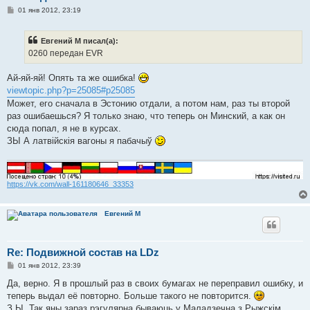
С
01 янв 2012, 23:19
о
о
б
Евгений М писал(а):
щ
е
0260 передан EVR
н
и
е
Ай-яй-яй! Опять та же ошибка!
viewtopic.php?p=25085#p25085
Может, его сначала в Эстонию отдали, а потом нам, раз ты второй
раз ошибаешься? Я только знаю, что теперь он Минский, а как он
сюда попал, я не в курсах.
ЗЫ А латвійскія вагоны я пабачыў
https://vk.com/wall-161180646_33353
Евгений М
Re: Подвижной состав на LDz
С
01 янв 2012, 23:39
о
о
Да, верно. Я в прошлый раз в своих бумагах не переправил ошибку, и
б
теперь выдал её повторно. Больше такого не повторится.
щ
е
З.Ы. Так яны зараз рэгулярна бываюць у Маладзечна з Рыжскім