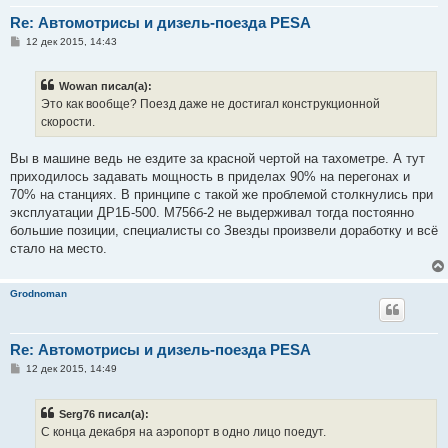
Re: Автомотрисы и дизель-поезда PESA
С
12 дек 2015, 14:43
о
о
б
Wowan писал(а):
щ
е
Это как вообще? Поезд даже не достигал конструкционной
н
скорости.
и
е
Вы в машине ведь не ездите за красной чертой на тахометре. А тут
приходилось задавать мощность в приделах 90% на перегонах и
70% на станциях. В принципе с такой же проблемой столкнулись при
эксплуатации ДР1Б-500. М756б-2 не выдерживал тогда постоянно
большие позиции, специалисты со Звезды произвели доработку и всё
стало на место.
Grodnoman
Re: Автомотрисы и дизель-поезда PESA
С
12 дек 2015, 14:49
о
о
б
Serg76 писал(а):
щ
е
С конца декабря на аэропорт в одно лицо поедут.
н