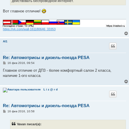
действовать беспроводной интернет.
и
е
Вот главное отличие!
https://vk.com/wall-161180646_33353
Al1
Re: Автомотрисы и дизель-поезда PESA
С
16 фев 2016, 09:54
о
о
Главное отличие от ДП3 - более комфортный салон 2 класса,
б
наличие 1-ого класса.
щ
е
н
и
L i z @ r d
е
Re: Автомотрисы и дизель-поезда PESA
С
16 фев 2016, 10:58
о
о
б
Vavan писал(а):
щ
е