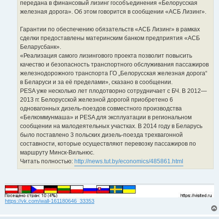
передана в финансовый лизинг гособъединения «Белорусская
железная дорога». Об этом говорится в сообщении «АСБ Лизинг».
Гарантии по обеспечению обязательств «АСБ Лизинг» в рамках
сделки предоставлены материнским банком предприятия «АСБ
Беларусбанк».
«Реализация самого лизингового проекта позволит повысить
качество и безопасность транспортного обслуживания пассажиров
железнодорожного транспорта ГО „Белорусская железная дорога“
в Беларуси и за её пределами», сказано в сообщении.
PESA уже несколько лет плодотворно сотрудничает с БЧ. В 2012—
2013 гг. Белорусской железной дорогой приобретено 6
одновагонных дизель-поездов совместного производства
«Белкоммунмаша» и PESA для эксплуатации в региональном
сообщении на малодеятельных участках. В 2014 году в Беларусь
было поставлено 3 польских дизель-поезда трехвагонной
составности, которые осуществляют перевозку пассажиров по
маршруту Минск-Вильнюс.
Читать полностью:
http://news.tut.by/economics/485861.html
https://vk.com/wall-161180646_33353