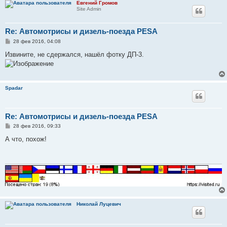
Евгений Громов
Site Admin
Re: Автомотрисы и дизель-поезда PESA
С
28 фев 2016, 04:08
о
о
Извините, не сдержался, нашёл фотку ДП-3.
б
щ
е
н
и
Spadar
е
Re: Автомотрисы и дизель-поезда PESA
С
28 фев 2016, 09:33
о
о
А что, похож!
б
щ
е
н
и
е
Николай Луцевич