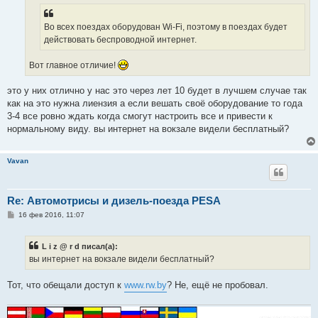
н
и
е
Во всех поездах оборудован Wi-Fi, поэтому в поездах будет
действовать беспроводной интернет.
Вот главное отличие!
это у них отлично у нас это через лет 10 будет в лучшем случае так
как на это нужна лиензия а если вешать своё оборудование то года
3-4 все ровно ждать когда смогут настроить все и привести к
нормальному виду. вы интернет на вокзале видели бесплатный?
Vavan
Re: Автомотрисы и дизель-поезда PESA
С
16 фев 2016, 11:07
о
о
б
L i z @ r d писал(а):
щ
е
вы интернет на вокзале видели бесплатный?
н
и
е
Тот, что обещали доступ к
www.rw.by
? Не, ещё не пробовал.