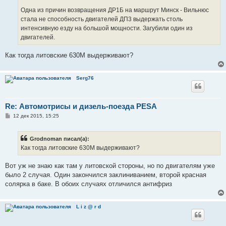
и
е
Одна из причин возвращения ДР1Б на маршрут Минск - Вильнюс
стала не способность двигателей ДП3 выдержать столь
интенсивную езду на большой мощности. Загубили один из
двигателей.
Как тогда литовские 630M выдерживают?
Serg76
Re: Автомотрисы и дизель-поезда PESA
С
12 дек 2015, 15:25
о
о
б
Grodnoman писал(а):
щ
е
Как тогда литовские 630M выдерживают?
н
и
е
Вот уж не знаю как там у литовской стороны, но по двигателям уже
было 2 случая. Один закончился заклиниванием, второй красная
солярка в баке. В обоих случаях отличился антифриз
L i z @ r d