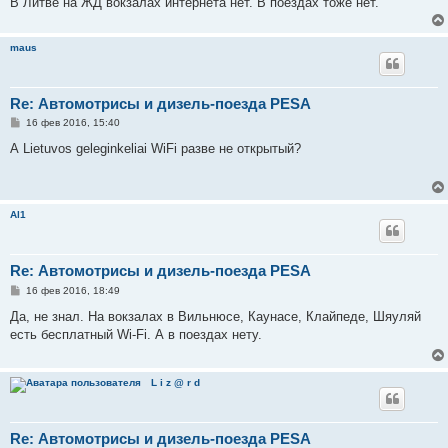
В Литве на ЖД вокзалах интернета нет. В поездах тоже нет.
maus
Re: Автомотрисы и дизель-поезда PESA
С
16 фев 2016, 15:40
о
о
А Lietuvos geleginkeliai WiFi разве не открытый?
б
щ
е
н
и
Al1
е
Re: Автомотрисы и дизель-поезда PESA
С
16 фев 2016, 18:49
о
о
Да, не знал. На вокзалах в Вильнюсе, Каунасе, Клайпеде, Шяуляй
б
есть бесплатный Wi-Fi. А в поездах нету.
щ
е
н
и
L i z @ r d
е
Re: Автомотрисы и дизель-поезда PESA