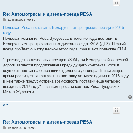
Re: Автомотрисы и дизель-поезда PESA
С
11 фев 2016, 09:50
о
о
Польская Pesa поставит в Беларусь четыре дизель-поезда в 2016
б
году
щ
е
Польская компания Pesa Bydgoszcz в течение года поставит в
н
Беларусь четыре трехвагонных дизель-поезда 730M (ДП3). Первый
и
е
поезд пройдет обкатку весной этого года, сообщают польские СМИ.
"Производство дизельных поездов 730M для Белорусской железной
дороги является продолжением предыдущего контракта, хотя и
осуществляется на основании отдельного договора. В настоящее
время реализуется контракт на поставку четырех единиц в 2016 году,
в нем также предусмотрена возможность поставки еще четырех
поездов в 2017 году", - заявил пресс-секретарь Pesa Bydgoszcz
Михал Журовски.
G.Z.
Re: Автомотрисы и дизель-поезда PESA
С
15 фев 2016, 20:58
о