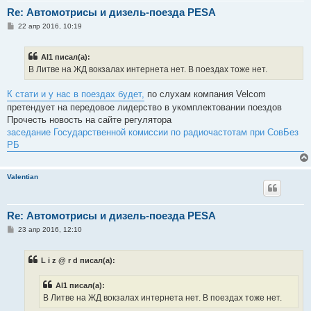
Re: Автомотрисы и дизель-поезда PESA
С
22 апр 2016, 10:19
о
о
б
Al1 писал(а):
щ
е
В Литве на ЖД вокзалах интернета нет. В поездах тоже нет.
н
и
е
К стати и у нас в поездах будет,
по слухам компания Velcom
претендует на передовое лидерство в укомплектовании поездов
Прочесть новость на сайте регулятора
заседание Государственной комиссии по радиочастотам при СовБез
РБ
Valentian
Re: Автомотрисы и дизель-поезда PESA
С
23 апр 2016, 12:10
о
о
б
L i z @ r d писал(а):
щ
е
н
Al1 писал(а):
и
е
В Литве на ЖД вокзалах интернета нет. В поездах тоже нет.