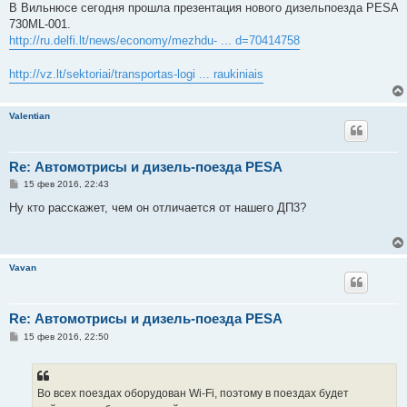
о
В Вильнюсе сегодня прошла презентация нового дизельпоезда PESA
б
730ML-001.
щ
е
http://ru.delfi.lt/news/economy/mezhdu- ... d=70414758
н
и
е
http://vz.lt/sektoriai/transportas-logi ... raukiniais
Valentian
Re: Автомотрисы и дизель-поезда PESA
С
15 фев 2016, 22:43
о
о
Ну кто расскажет, чем он отличается от нашего ДП3?
б
щ
е
н
и
Vavan
е
Re: Автомотрисы и дизель-поезда PESA
С
15 фев 2016, 22:50
о
о
б
щ
е
Во всех поездах оборудован Wi-Fi, поэтому в поездах будет
н