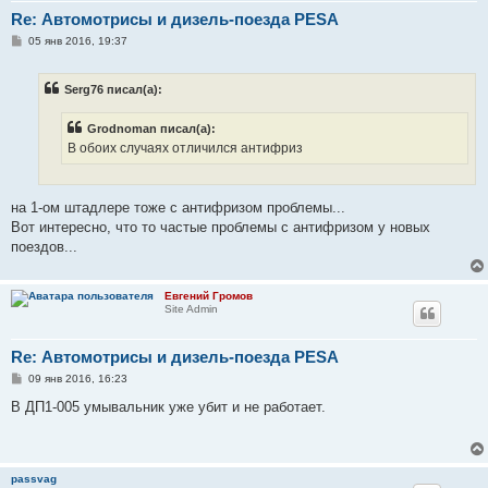
Re: Автомотрисы и дизель-поезда PESA
С
05 янв 2016, 19:37
о
о
б
Serg76 писал(а):
щ
е
н
Grodnoman писал(а):
и
е
В обоих случаях отличился антифриз
на 1-ом штадлере тоже с антифризом проблемы...
Вот интересно, что то частые проблемы с антифризом у новых
поездов...
Евгений Громов
Site Admin
Re: Автомотрисы и дизель-поезда PESA
С
09 янв 2016, 16:23
о
о
В ДП1-005 умывальник уже убит и не работает.
б
щ
е
н
и
passvag
е