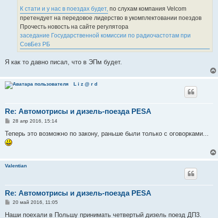
К стати и у нас в поездах будет,
по слухам компания Velcom
претендует на передовое лидерство в укомплектовании поездов
Прочесть новость на сайте регулятора
заседание Государственной комиссии по радиочастотам при
СовБез РБ
Я как то давно писал, что в ЭПм будет.
L i z @ r d
Re: Автомотрисы и дизель-поезда PESA
С
28 апр 2016, 15:14
о
о
Теперь это возможно по закону, раньше были только с оговорками...
б
щ
е
н
и
Valentian
е
Re: Автомотрисы и дизель-поезда PESA
С
20 май 2016, 11:05
о
о
Наши поехали в Польшу принимать четвертый дизель поезд ДП3.