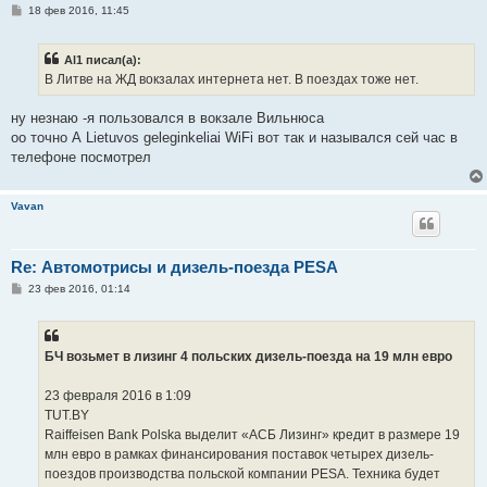
С
18 фев 2016, 11:45
о
о
б
Al1 писал(а):
щ
е
В Литве на ЖД вокзалах интернета нет. В поездах тоже нет.
н
и
е
ну незнаю -я пользовался в вокзале Вильнюса
оо точно А Lietuvos geleginkeliai WiFi вот так и назывался сей час в
телефоне посмотрел
Vavan
Re: Автомотрисы и дизель-поезда PESA
С
23 фев 2016, 01:14
о
о
б
щ
е
БЧ возьмет в лизинг 4 польских дизель-поезда на 19 млн евро
н
и
е
23 февраля 2016 в 1:09
TUT.BY
Raiffeisen Bank Polska выделит «АСБ Лизинг» кредит в размере 19
млн евро в рамках финансирования поставок четырех дизель-
поездов производства польской компании PESA. Техника будет