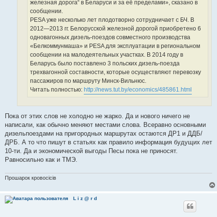
железная дорога“ в Беларуси и за её пределами», сказано в
сообщении.
PESA уже несколько лет плодотворно сотрудничает с БЧ. В
2012—2013 гг. Белорусской железной дорогой приобретено 6
одновагонных дизель-поездов совместного производства
«Белкоммунмаша» и PESA для эксплуатации в региональном
сообщении на малодеятельных участках. В 2014 году в
Беларусь было поставлено 3 польских дизель-поезда
трехвагонной составности, которые осуществляют перевозку
пассажиров по маршруту Минск-Вильнюс.
Читать полностью:
http://news.tut.by/economics/485861.html
Пока от этих слов не холодно не жарко. Да и нового ничего не
написали, как обычно меняют местами слова. Всеравно основными
дизельпоездами на пригородных маршрутах остаются ДР1 и ДДБ/
ДРБ. А то что пишут в статьях как правило информация будущих лет
10-ти. Да и экономической выгоды Песы пока не приносят.
Равносильно как и ТМЭ.
Прошарок кровосiciв
L i z @ r d