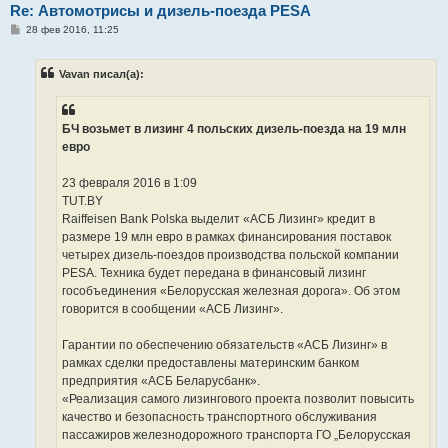
Re: Автомотрисы и дизель-поезда PESA
С
28 фев 2016, 11:25
о
о
б
Vavan писал(а):
щ
е
н
и
е
БЧ возьмет в лизинг 4 польских дизель-поезда на 19 млн
евро
23 февраля 2016 в 1:09
TUT.BY
Raiffeisen Bank Polska выделит «АСБ Лизинг» кредит в
размере 19 млн евро в рамках финансирования поставок
четырех дизель-поездов производства польской компании
PESA. Техника будет передана в финансовый лизинг
гособъединения «Белорусская железная дорога». Об этом
говорится в сообщении «АСБ Лизинг».
Гарантии по обеспечению обязательств «АСБ Лизинг» в
рамках сделки предоставлены материнским банком
предприятия «АСБ Беларусбанк».
«Реализация самого лизингового проекта позволит повысить
качество и безопасность транспортного обслуживания
пассажиров железнодорожного транспорта ГО „Белорусская