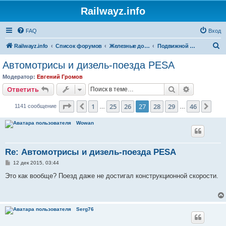
Railwayz.info
FAQ
Вход
П
Railwayz.info
Список форумов
Железные дороги
Подвижной состав
о
Автомотрисы и дизель-поезда PESA
и
Модератор:
Евгений Громов
с
Поиск
Расширен
Ответить
к
Страница
27
из
46
1
25
26
27
28
29
46
Пред.
Сле
1141 сообщение
…
…
Wowan
Re: Автомотрисы и дизель-поезда PESA
С
12 дек 2015, 03:44
о
о
Это как вообще? Поезд даже не достигал конструкционной скорости.
б
щ
е
н
и
Serg76
е