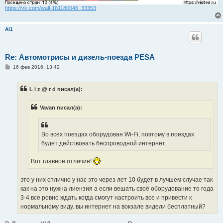
https://vk.com/wall-161180646_33353
Al1
Re: Автомотрисы и дизель-поезда PESA
С
16 фев 2016, 13:42
о
о
б
L i z @ r d писал(а):
щ
е
н
Vavan писал(а):
и
е
Во всех поездах оборудован Wi-Fi, поэтому в поездах
будет действовать беспроводной интернет.
Вот главное отличие!
это у них отлично у нас это через лет 10 будет в лучшем случае так
как на это нужна лиензия а если вешать своё оборудование то года
3-4 все ровно ждать когда смогут настроить все и привести к
нормальному виду. вы интернет на вокзале видели бесплатный?