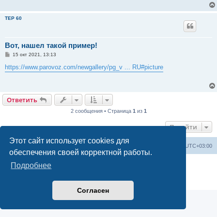
TEP 60
Вот, нашел такой пример!
С
15 окт 2021, 13:13
о
о
https://www.parovoz.com/newgallery/pg_v ... RU#picture
б
щ
е
н
и
Ответить
е
2 сообщения • Страница
1
из
1
Перейти
Этот сайт использует cookies для
Railwayz.info
Список форумов
Часовой пояс:
UTC+03:00
обеспечения своей корректной работы.
Создано на основе
phpBB
® Forum Software © phpBB Limited
Подробнее
Русская поддержка phpBB
Конфиденциальность
|
Правила
Согласен