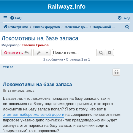
Railwayz.info
FAQ
Вход
П
Railwayz.info
Список форумов
Железные дороги
Подвижной состав
о
Локомотивы на базе запаса
и
Модератор:
Евгений Громов
с
Поиск
Расширен
Ответить
к
2 сообщения • Страница
1
из
1
TEP 60
Локомотивы на базе запаса
С
14 окт 2021, 20:22
о
о
Бывает ли, что локомотив попадает на базу запаса с так и
б
оставшимися на борту надписями депо приписки, с которого
щ
е
локомотив на базу запаса попал? Я это к тому, что вот в
н
этом вот наборе железной дороги
на совершенно непрототипном
и
е
паровозе указано депо приписки - так правдоподобно ли будет
закинуть этот паровоз на базу запаса, и вагончики водить
"фирменным" танк-паровозом?