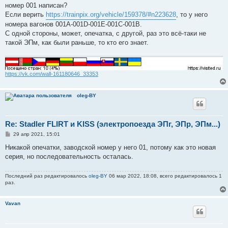
е
номер 001 написан?
Если верить
https://trainpix.org/vehicle/159378/#n223628
, то у него
номера вагонов 001A-001D-001E-001C-001B.
С одной стороны, может, опечатка, с другой, раз это всё-таки не
такой ЭПм, как были раньше, то кто его знает.
https://vk.com/wall-161180646_33353
oleg-BY
Re: Stadler FLIRT и KISS (электропоезда ЭПг, ЭПр, ЭПм...)
С
29 апр 2021, 15:01
о
о
Никакой опечатки, заводской номер у него 01, потому как это новая
б
серия, но последовательность осталась.
щ
е
н
Последний раз редактировалось
oleg-BY
06 мар 2022, 18:08, всего редактировалось 1
и
раз.
е
Vavan