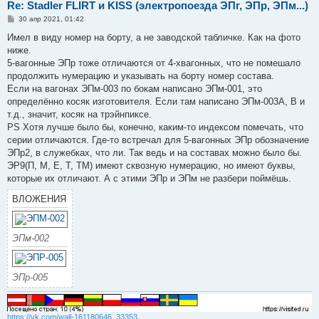
Re: Stadler FLIRT и KISS (электропоезда ЭПг, ЭПр, ЭПм...)
С
30 апр 2021, 01:42
о
о
Имел в виду номер на борту, а не заводской табличке. Как на фото
б
ниже.
щ
е
5-вагонные ЭПр тоже отличаются от 4-хвагонных, что не помешало
н
продолжить нумерацию и указывать на борту номер состава.
и
е
Если на вагонах ЭПм-003 по бокам написано ЭПм-001, это
определённо косяк изготовителя. Если там написано ЭПм-003A, B и
т.д., значит, косяк на трэйнпиксе.
PS Хотя лучше было бы, конечно, каким-то индексом помечать, что
серии отличаются. Где-то встречал для 5-вагонных ЭПр обозначение
ЭПр2, в служебках, что ли. Так ведь и на составах можно было бы.
ЭР9(П, М, Е, Т, ТМ) имеют сквозную нумерацию, но имеют буквы,
которые их отличают. А с этими ЭПр и ЭПм не разбери поймёшь.
ВЛОЖЕНИЯ
ЭПм-002
ЭПр-005
https://vk.com/wall-161180646_33353