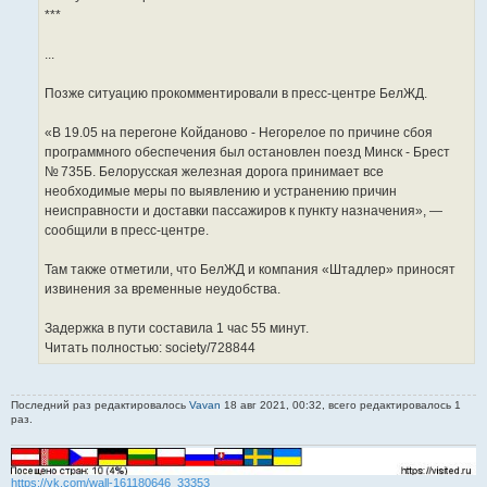
***
...
Позже ситуацию прокомментировали в пресс-центре БелЖД.
«В 19.05 на перегоне Койданово - Негорелое по причине сбоя
программного обеспечения был остановлен поезд Минск - Брест
№ 735Б. Белорусская железная дорога принимает все
необходимые меры по выявлению и устранению причин
неисправности и доставки пассажиров к пункту назначения», —
сообщили в пресс-центре.
Там также отметили, что БелЖД и компания «Штадлер» приносят
извинения за временные неудобства.
Задержка в пути составила 1 час 55 минут.
Читать полностью: society/728844
Последний раз редактировалось
Vavan
18 авг 2021, 00:32, всего редактировалось 1
раз.
https://vk.com/wall-161180646_33353