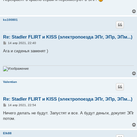
б
щ
е
н
и
ks100801
е
Re: Stadler FLIRT и KISS (электропоезда ЭПг, ЭПр, ЭПм...)
С
14 апр 2021, 22:40
о
о
Ага и сиденья заменят )
б
щ
е
н
и
е
Valentian
Re: Stadler FLIRT и KISS (электропоезда ЭПг, ЭПр, ЭПм...)
С
14 апр 2021, 22:54
о
о
Ничего делать не будут. Запустят и все. А будут деньги, докупят ЭПг
б
потом.
щ
е
н
и
Elk88
е