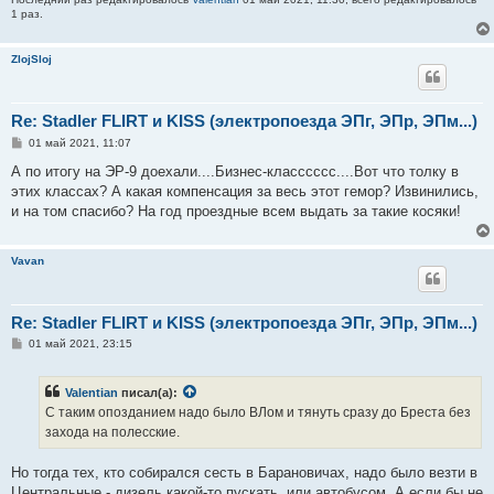
1 раз.
ZlojSloj
Re: Stadler FLIRT и KISS (электропоезда ЭПг, ЭПр, ЭПм...)
С
01 май 2021, 11:07
о
о
А по итогу на ЭР-9 доехали....Бизнес-класссссс....Вот что толку в
б
этих классах? А какая компенсация за весь этот гемор? Извинились,
щ
е
и на том спасибо? На год проездные всем выдать за такие косяки!
н
и
е
Vavan
Re: Stadler FLIRT и KISS (электропоезда ЭПг, ЭПр, ЭПм...)
С
01 май 2021, 23:15
о
о
б
Valentian
писал(а):
щ
е
С таким опозданием надо было ВЛом и тянуть сразу до Бреста без
н
захода на полесские.
и
е
Но тогда тех, кто собирался сесть в Барановичах, надо было везти в
Центральные - дизель какой-то пускать, или автобусом. А если бы не