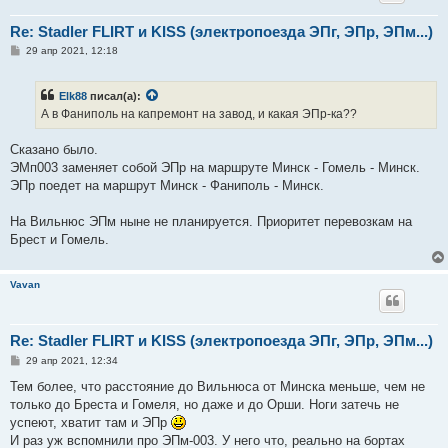
Re: Stadler FLIRT и KISS (электропоезда ЭПг, ЭПр, ЭПм...)
С
29 апр 2021, 12:18
о
о
б
Elk88
писал(а):
щ
е
А в Фаниполь на капремонт на завод, и какая ЭПр-ка??
н
и
е
Сказано было.
ЭМп003 заменяет собой ЭПр на маршруте Минск - Гомель - Минск.
ЭПр поедет на маршрут Минск - Фаниполь - Минск.
На Вильнюс ЭПм ныне не планируется. Приоритет перевозкам на
Брест и Гомель.
Vavan
Re: Stadler FLIRT и KISS (электропоезда ЭПг, ЭПр, ЭПм...)
С
29 апр 2021, 12:34
о
о
Тем более, что расстояние до Вильнюса от Минска меньше, чем не
б
только до Бреста и Гомеля, но даже и до Орши. Ноги затечь не
щ
е
успеют, хватит там и ЭПр
н
И раз уж вспомнили про ЭПм-003. У него что, реально на бортах
и