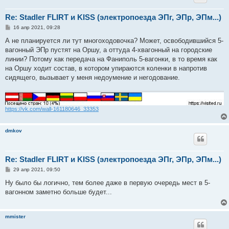
Re: Stadler FLIRT и KISS (электропоезда ЭПг, ЭПр, ЭПм...)
С
16 апр 2021, 09:28
о
о
А не планируется ли тут многоходовочка? Может, освободившийся 5-
б
вагонный ЭПр пустят на Оршу, а оттуда 4-хвагонный на городские
щ
е
линии? Потому как передача на Фаниполь 5-вагонки, в то время как
н
на Оршу ходит состав, в котором упираются коленки в напротив
и
е
сидящего, вызывает у меня недоумение и негодование.
https://vk.com/wall-161180646_33353
dmkov
Re: Stadler FLIRT и KISS (электропоезда ЭПг, ЭПр, ЭПм...)
С
29 апр 2021, 09:50
о
о
Ну было бы логично, тем более даже в первую очередь мест в 5-
б
вагонном заметно больше будет...
щ
е
н
и
mmister
е