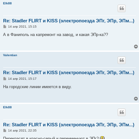
и
Elk88
е
Re: Stadler FLIRT и KISS (электропоезда ЭПг, ЭПр, ЭПм...)
С
14 апр 2021, 15:15
о
о
А в Фаниполь на капремонт на завод, и какая ЭПр-ка??
б
щ
е
н
и
Valentian
е
Re: Stadler FLIRT и KISS (электропоезда ЭПг, ЭПр, ЭПм...)
С
14 апр 2021, 15:17
о
о
На городские линии имеется в виду.
б
щ
е
н
и
Elk88
е
Re: Stadler FLIRT и KISS (электропоезда ЭПг, ЭПр, ЭПм...)
С
14 апр 2021, 22:35
о
о
Перекрасят в красно-серый и переименуют в ЭПг?