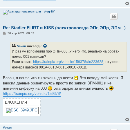
oleg-BY
Re: Stadler FLIRT и KISS (электропоезда ЭПг, ЭПр, ЭПм...)
С
30 апр 2021, 08:57
о
о
б
Vavan
писал(а):
щ
е
И раз уж вспомнили про ЭПм-003. У него что, реально на бортах
н
номер 001 написан?
и
е
Если верить
https://trainpix.org/vehicle/159378/#n223628
, то у него
номера вагонов 001A-001D-001E-001C-001B.
Ваван, я понял что ты хочешь до нести
Это походу мой косяк. Я
вносил данные ориентируясь просто по записи ЭПМ-001 и не
поменял циферку на 003
Благодарю за внимательность
https://trainpix.org/vehicle/159378/
ВЛОЖЕНИЯ
Vavan