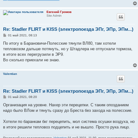
Евгений Громов
Site Admin
Re: Stadler FLIRT и KISS (электропоезда ЭПг, ЭПр, ЭПм...)
С
01 май 2021, 08:13
о
о
По итогу в Барановичи-Полесские тянули ВЛ80, там хотели
б
тепловозом дальше потянуть, но у Штадлера не отпускали тормоза,
щ
е
в итоге всех перегрузили в ЭР9.
н
Во сколько приехали не знаю.
и
е
Valentian
Re: Stadler FLIRT и KISS (электропоезда ЭПг, ЭПр, ЭПм...)
С
01 май 2021, 08:20
о
о
Организация на уровне. Нахер эти перецепки. С таким опозданием
б
надо было ВЛом и тянуть сразу до Бреста без захода на полесские.
щ
е
н
Хотели по баранкам бкг перецепить, мол система осушки воздуха, но
и
е
в итоге решили тепловоз подцепить и не вышло. Просто рука лицо.
Последний раз редактировалось
Valentian
01 май 2021, 11:30, всего редактировалось