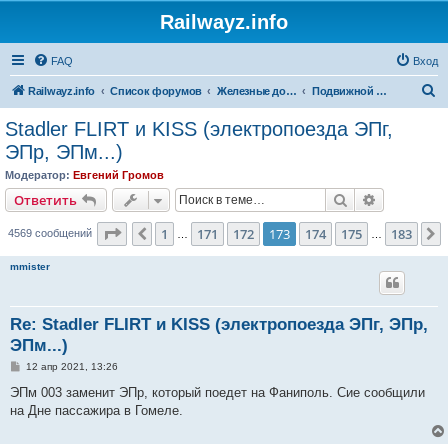
Railwayz.info
FAQ
Вход
П
Railwayz.info
Список форумов
Железные дороги
Подвижной состав
о
Stadler FLIRT и KISS (электропоезда ЭПг,
и
ЭПр, ЭПм...)
с
Модератор:
Евгений Громов
к
Поиск
Расширен
Ответить
Страница
173
из
183
1
171
172
173
174
175
183
Пред.
4569 сообщений
…
…
mmister
Re: Stadler FLIRT и KISS (электропоезда ЭПг, ЭПр,
ЭПм...)
С
12 апр 2021, 13:26
о
о
ЭПм 003 заменит ЭПр, который поедет на Фаниполь. Сие сообщили
б
на Дне пассажира в Гомеле.
щ
е
н