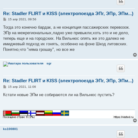
Re: Stadler FLIRT и KISS (электропоезда ЭПг, ЭПр, ЭПм...)
С
15 апр 2021, 09:56
о
о
Тогда это конечно бардак, а не концепция пассажирских перевозок.
б
ЭПр на межрегиональных,ладно уже привыкли,хоть это и не дело,
щ
е
теперь еще и на городских. На Вильнюс опять же это далеко не
н
имиджевый подход их гонять, особенно на фоне Шкод литовских.
и
е
Понятно,что "няма грошау", но все же
sgr
Re: Stadler FLIRT и KISS (электропоезда ЭПг, ЭПр, ЭПм...)
С
15 апр 2021, 11:06
о
о
Кстати новые ЭПм не собираются ли на Вильнюс пустить?
б
щ
е
н
и
е
ks100801