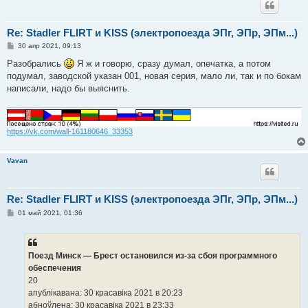
Re: Stadler FLIRT и KISS (электропоезда ЭПг, ЭПр, ЭПм...)
С
30 апр 2021, 09:13
о
о
Разобрались
Я ж и говорю, сразу думал, опечатка, а потом
б
подумал, заводской указан 001, новая серия, мало ли, так и по бокам
щ
е
написали, надо бы выяснить.
н
и
е
https://vk.com/wall-161180646_33353
Vavan
Re: Stadler FLIRT и KISS (электропоезда ЭПг, ЭПр, ЭПм...)
С
01 май 2021, 01:36
о
о
б
щ
е
Поезд Минск — Брест остановился из-за сбоя программного
н
обеспечения
и
е
20
апублікавана: 30 красавiка 2021 в 20:23
абноўлена: 30 красавiка 2021 в 23:33