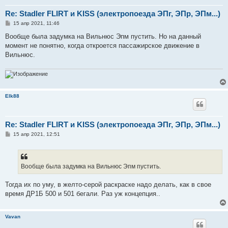
Re: Stadler FLIRT и KISS (электропоезда ЭПг, ЭПр, ЭПм...)
С
15 апр 2021, 11:46
о
о
Вообще была задумка на Вильнюс Эпм пустить. Но на данный
б
момент не понятно, когда откроется пассажирское движение в
щ
е
Вильнюс.
н
и
е
Elk88
Re: Stadler FLIRT и KISS (электропоезда ЭПг, ЭПр, ЭПм...)
С
15 апр 2021, 12:51
о
о
б
щ
е
Вообще была задумка на Вильнюс Эпм пустить.
н
и
е
Тогда их по уму, в желто-серой раскраске надо делать, как в свое
время ДР1Б 500 и 501 бегали. Раз уж концепция..
Vavan