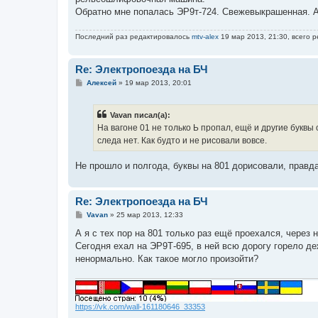
н
Обратно мне попалась ЭР9т-724. Свежевыкрашенная. А 
и
е
Последний раз редактировалось
mtv-alex
19 мар 2013, 21:30, всего р
Re: Электропоезда на БЧ
С
Алексей
»
19 мар 2013, 20:01
о
о
б
Vavan писал(а):
щ
е
На вагоне 01 не только Ь пропал, ещё и другие буквы о
н
следа нет. Как будто и не рисовали вовсе.
и
е
Не прошло и полгода, буквы на 801 дорисовали, правд
Re: Электропоезда на БЧ
С
Vavan
»
25 мар 2013, 12:33
о
о
А я с тех пор на 801 только раз ещё проехался, через 
б
Сегодня ехал на ЭР9Т-695, в ней всю дорогу горело де
щ
е
ненормально. Как такое могло произойти?
н
и
е
https://vk.com/wall-161180646_33353