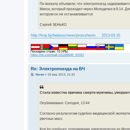
По вокзалу объявили, что электропоезд задерживает
Минск, который проходил через Молодечно в 9.14. Дл
котором он не останавливается.
Сергей ЗЕНЬКО
http://kraj.by/belarus/news/proisshestv ... 2013-03-15
https://vk.com/wall-161180646_33353
Re: Электропоезда на БЧ
С
Vavan
»
18 мар 2013, 21:33
о
о
б
щ
е
Стала известна причина смерти мужчины, умершег
н
и
е
Опубликовано: Сегодня, 13:44
Согласно результатам судебно-медицинской эксперти
рвотных масс.
Kraj.by сообщал: отправление электропоезда из Молод