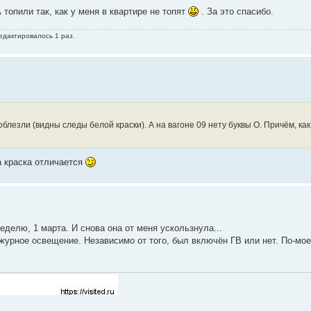
топили так, как у меня в квартире не топят
. За это спасибо.
едактировалось 1 раз.
блезли (видны следы белой краски). А на вагоне 09 нету буквы О. Причём, как 
а краска отличается
неделю, 1 марта. И снова она от меня ускользнула...
журное освещение. Независимо от того, был включён ГВ или нет. По-мое