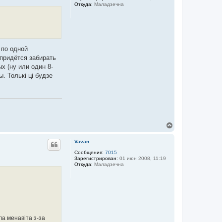
Откуда:
Маладзечна
ь
с
я
к
н
а
ч
 по одной
а
 придётся забирать
л
х (ну или один 8-
у
. Толькі ці будзе
В
е
р
Vavan
н
у
Сообщения:
7015
Зарегистрирован:
01 июн 2008, 11:19
т
Откуда:
Маладзечна
ь
с
я
к
н
а
ч
а
а менавіта з-за
л