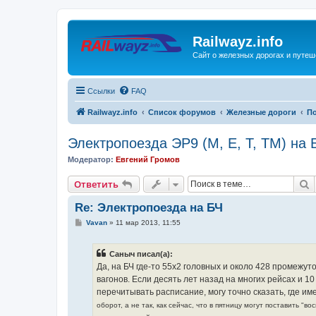
Railwayz.info
Сайт о железных дорогах и путе
Ссылки
FAQ
Railwayz.info
Список форумов
Железные дороги
П
Электропоезда ЭР9 (М, Е, Т, ТМ) на 
Модератор:
Евгений Громов
П
Ответить
Re: Электропоезда на БЧ
С
Vavan
»
11 мар 2013, 11:55
о
о
б
Саныч писал(а):
щ
е
Да, на БЧ где-то 55х2 головных и около 428 промежут
н
вагонов. Если десять лет назад на многих рейсах и 1
и
е
перечитывать расписание, могу точно сказать, где им
оборот, а не так, как сейчас, что в пятницу могут поставить "