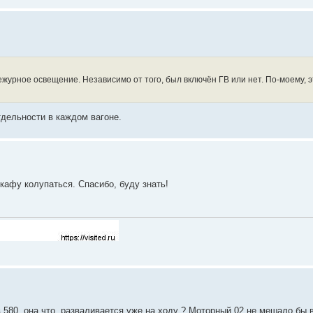
ежурное освещение. Независимо от того, был включён ГВ или нет. По-моему, 
дельности в каждом вагоне.
шкафу колупаться. Спасибо, буду знать!
 580, она что, разваливается уже на ходу ? Моторный 02 не мешало бы 