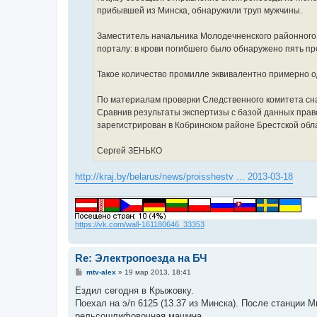
прибывшей из Минска, обнаружили труп мужчины.
Заместитель начальника Молодечненского районного
порталу: в крови погибшего было обнаружено пять пр
Такое количество промилле эквивалентно примерно о
По материалам проверки Следственного комитета сна
Сравнив результаты экспертизы с базой данных прав
зарегистрирован в Кобринском районе Брестской обл
Сергей ЗЕНЬКО
http://kraj.by/belarus/news/proisshestv ... 2013-03-18
https://vk.com/wall-161180646_33353
Re: Электропоезда на БЧ
С
mtv-alex
»
19 мар 2013, 18:41
о
о
Ездил сегодня в Крыжовку.
б
Поехал на э/п 6125 (13.37 из Минска). После станции М
щ
е
рельсошлифовочная машина.