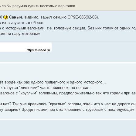
ло бы разумно купить несколько пар голов.
30
Саныч
, видимо, забыл секцию ЭР9Е-665(02-03).
к их выпускать в оборот.
а с моторными вагонами, т.е. головные секции. Без них толку от одних го
авляли пару моторным.
ет вроде как раз одного прицепного и одного моторного...
станутся "лишними" часть прицепок, но не все...
вагонов с "круглым" головным, предположительно тех что горели при ав
ли нет? Так мне нравились "круглые" головы, жаль что у нас на дороге о
о ту аварию? Вроде писали про столкновение с грузовым с последующим 