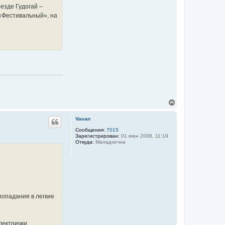
езде Гудогай –
 «Фестивальный», на
В
е
р
Vavan
н
у
Сообщения:
7015
Зарегистрирован:
01 июн 2008, 11:19
т
Откуда:
Маладзечна
ь
с
я
к
н
а
ч
а
попадания в легкие
л
у
лектрички,