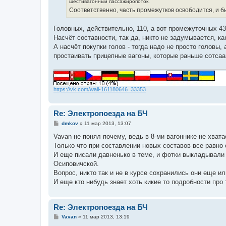
шестивагонный пассажиропоток.
Соответственно, часть промежутков освободится, и бы
Головных, действительно, 110, а вот промежуточных 4
Насчёт составности, так да, никто не задумывается, ка
А насчёт покупки голов - тогда надо не просто головы, 
простаивать прицепные вагоны, которые раньше сотса
https://vk.com/wall-161180646_33353
Re: Электропоезда на БЧ
С
dmkov
»
11 мар 2013, 13:07
о
о
Vavan не понял почему, ведь в 8-ми вагоннике не хвата
б
Только что при составлении новых составов все равно о
щ
е
И еще писали давненько в теме, и фотки выкладывали 
н
Осиповичской.
и
е
Вопрос, никто так и не в курсе сохранились они еще и
И еще кто нибудь знает хоть кикие то подробности пр
Re: Электропоезда на БЧ
С
Vavan
»
11 мар 2013, 13:19
о