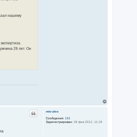
азал нашему
экспертиза.
ужчина 29 лет. Он
В
е
р
mtv-alex
н
у
Сообщения:
192
Зарегистрирован:
28 фев 2012, 11:18
т
ь
ла
с
я