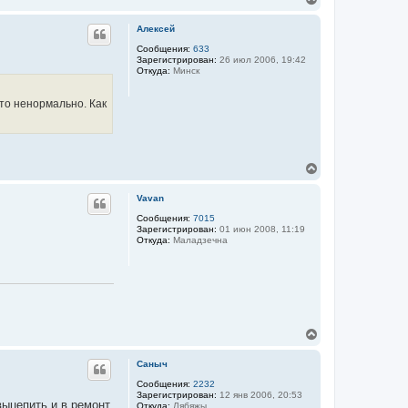
у
е
р
Алексей
н
у
Сообщения:
633
Зарегистрирован:
26 июл 2006, 19:42
т
Откуда:
Минск
ь
с
я
это ненормально. Как
к
н
а
ч
а
В
л
е
у
р
Vavan
н
у
Сообщения:
7015
Зарегистрирован:
01 июн 2008, 11:19
т
Откуда:
Маладзечна
ь
с
я
к
н
а
ч
В
а
е
л
р
у
Саныч
н
у
Сообщения:
2232
Зарегистрирован:
12 янв 2006, 20:53
т
выцепить и в ремонт
Откуда:
Лябяжы