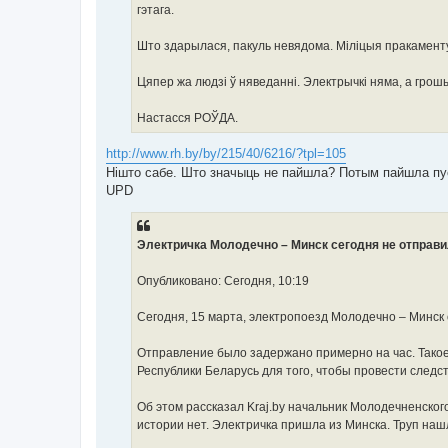
гэтага.
Што здарылася, пакуль невядома. Міліцыя пракаменту
Цяпер жа людзі ў няведанні. Электрычкі няма, а грошы 
Настасся РОЎДА.
http://www.rh.by/by/215/40/6216/?tpl=105
Нішто сабе. Што значыць не пайшла? Потым пайшла пус
UPD
Электричка Молодечно – Минск сегодня не отправи
Опубликовано: Сегодня, 10:19
Сегодня, 15 марта, электропоезд Молодечно – Минск о
Отправление было задержано примерно на час. Тако
Республики Беларусь для того, чтобы провести следс
Об этом рассказал Kraj.by начальник Молодечненског
истории нет. Электричка пришла из Минска. Труп нашл