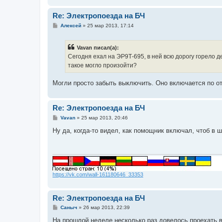
Re: Электропоезда на БЧ
С
Алексей
»
25 мар 2013, 17:14
о
о
б
Vavan писал(а):
щ
е
Сегодня ехал на ЭР9Т-695, в ней всю дорогу горело д
н
такое могло произойти?
и
е
Могли просто забыть выключить. Оно включается по от
Re: Электропоезда на БЧ
С
Vavan
»
25 мар 2013, 20:46
о
о
Ну да, когда-то видел, как помощник включал, чтоб в 
б
щ
е
н
и
е
https://vk.com/wall-161180646_33353
Re: Электропоезда на БЧ
С
Саныч
»
26 мар 2013, 22:39
о
о
На прошлой неделе несколько раз довелось проехать в