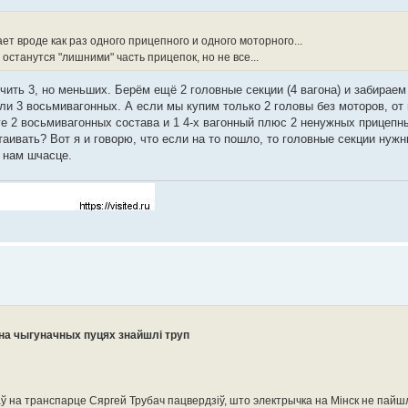
ает вроде как раз одного прицепного и одного моторного...
останутся "лишними" часть прицепок, но не все...
учить 3, но меньших. Берём ещё 2 головные секции (4 вагона) и забираем
и 3 восьмивагонных. А если мы купим только 2 головы без моторов, от
ге 2 восьмивагонных состава и 1 4-х вагонный плюс 2 ненужных прицепны
ивать? Вот я и говорю, что если на то пошло, то головные секции нужны
е нам шчасце.
 на чыгуначных пуцях знайшлі труп
на транспарце Сяргей Трубач пацвердзіў, што электрычка на Мінск не пайшл