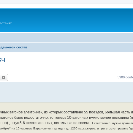
шествиях
одвижной состав
БЧ
оиск
Расширенный поиск
3900 соо
очных вагонов электричек, из которых составлено 55 поездов, большая часть и
0 вагонов было недостаточно, то теперь 10-вагонных нужно менее половины (
енно) , штук 5-6 шестивагонных, остальные по восемь.
Естественно, нужно правиль
восьмёрку" на 15-часовые Барановичи, где едет до 1200 пассажиров, и при этом отправить "д