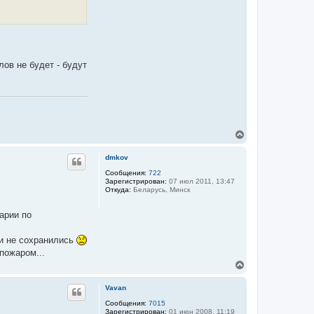
лов не будет - будут
В
е
р
dmkov
н
у
Сообщения:
722
Зарегистрирован:
07 июл 2011, 13:47
т
Откуда:
Беларусь, Минск
ь
с
я
арии по
к
н
ни не сохранились
а
ч
пожаром...
а
В
л
е
у
р
Vavan
н
у
Сообщения:
7015
Зарегистрирован:
01 июн 2008, 11:19
т