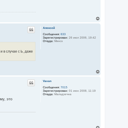
к
н
а
ч
В
а
е
л
р
у
Алексей
н
у
Сообщения:
633
Зарегистрирован:
26 июл 2006, 19:42
т
Откуда:
Минск
ь
с
я
и в случае с Ь, даже
к
н
а
ч
а
В
л
е
у
р
Vavan
н
у
Сообщения:
7015
Зарегистрирован:
01 июн 2008, 11:19
т
Откуда:
Маладзечна
ь
му, это
с
я
к
н
а
ч
а
л
В