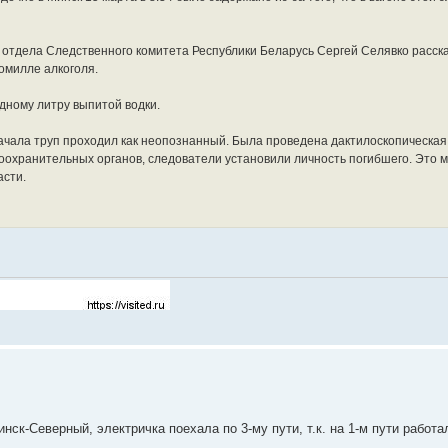
 отдела Следственного комитета Республики Беларусь Сергей Селявко расск
омилле алкоголя.
дному литру выпитой водки.
чала труп проходил как неопознанный. Была проведена дактилоскопическая 
оохранительных органов, следователи установили личность погибшего. Это м
асти.
инск-Северный, электричка поехала по 3-му пути, т.к. на 1-м пути работа