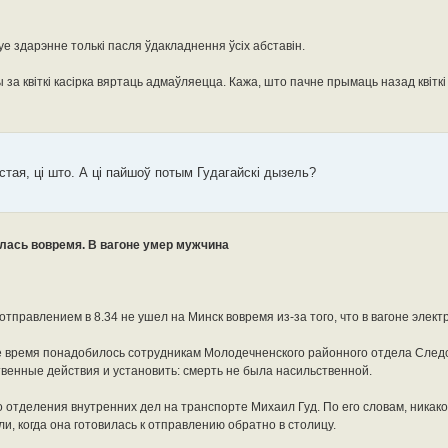
е здарэнне толькі пасля ўдакладнення ўсіх абставін.
за квіткі касірка вяртаць адмаўляецца. Кажа, што пачне прымаць назад квіткі т
тая, ці што. А ці пайшоў потым Гудагайскі дызель?
лась вовремя. В вагоне умер мужчина
тправлением в 8.34 не ушел на Минск вовремя из-за того, что в вагоне элект
е время понадобилось сотрудникам Молодечненского районного отдела След
твенные действия и установить: смерть не была насильственной.
о отделения внутренних дел на транспорте Михаил Гуд. По его словам, никако
и, когда она готовилась к отправлению обратно в столицу.