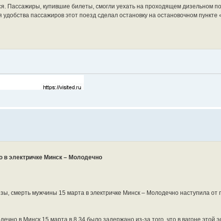
ся. Пассажиры, купившие билеты, смогли уехать на проходящем дизельном по
я удобства пассажиров этот поезд сделал остановку на остановочном пункте
о в электричке Минск – Молодечно
зы, смерть мужчины 15 марта в электричке Минск – Молодечно наступила от 
ечно в Минск 15 марта в 8.34 было задержано из-за того, что в вагоне этой э