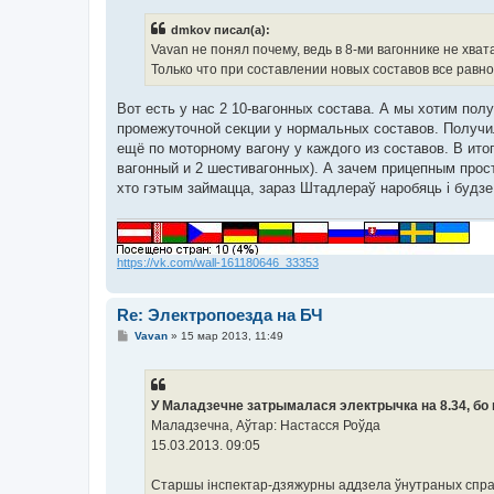
о
б
dmkov писал(а):
щ
е
Vavan не понял почему, ведь в 8-ми вагоннике не хват
н
Только что при составлении новых составов все равно 
и
е
Вот есть у нас 2 10-вагонных состава. А мы хотим пол
промежуточной секции у нормальных составов. Получил
ещё по моторному вагону у каждого из составов. В ито
вагонный и 2 шестивагонных). А зачем прицепным проста
хто гэтым займацца, зараз Штадлераў наробяць і будз
https://vk.com/wall-161180646_33353
Re: Электропоезда на БЧ
С
Vavan
»
15 мар 2013, 11:49
о
о
б
щ
е
У Маладзечне затрымалася электрычка на 8.34, бо
н
Маладзечна, Aўтар: Настасся Роўда
и
е
15.03.2013. 09:05
Старшы інспектар-дзяжурны аддзела ўнутраных спраў 