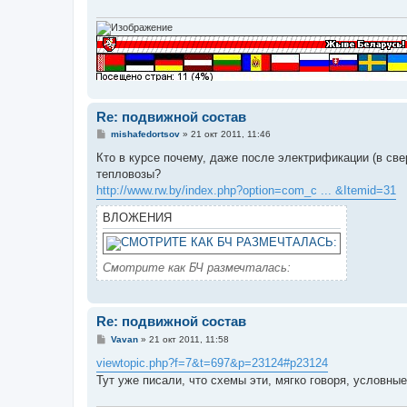
Re: подвижной состав
С
mishafedortsov
»
21 окт 2011, 11:46
о
о
Кто в курсе почему, даже после электрификации (в све
б
тепловозы?
щ
е
http://www.rw.by/index.php?option=com_c ... &Itemid=31
н
и
ВЛОЖЕНИЯ
е
Смотрите как БЧ размечталась:
Re: подвижной состав
С
Vavan
»
21 окт 2011, 11:58
о
о
viewtopic.php?f=7&t=697&p=23124#p23124
б
Тут уже писали, что схемы эти, мягко говоря, условные
щ
е
н