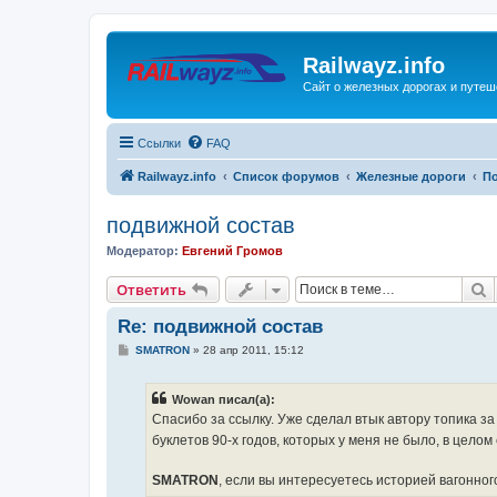
Railwayz.info
Сайт о железных дорогах и путе
Ссылки
FAQ
Railwayz.info
Список форумов
Железные дороги
П
подвижной состав
Модератор:
Евгений Громов
П
Ответить
Re: подвижной состав
С
SMATRON
»
28 апр 2011, 15:12
о
о
б
Wowan писал(а):
щ
е
Спасибо за ссылку. Уже сделал втык автору топика з
н
буклетов 90-х годов, которых у меня не было, в целом
и
е
SMATRON
, если вы интересуетесь историей вагонног