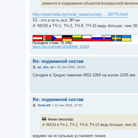
ремонте и содержании объектов Белорусской железно
http://www.belta.by/ru/all_news/society ... 60770.html
53 - это и есть все ЭР-ки.
А ЧМЭ3 в ТЧ-1, ТЧ-2, ТЧ-9, ТЧ-15 ведь больше, чем 39.
https://vk.com/wall-161180646_33353
Re: подвижной состав
С
go_dzu_on
»
11 сен 2011, 16:41
о
о
Сегодня в Гродно замечен М62-1069 на колее 1435 мм.
б
щ
е
н
и
е
Re: подвижной состав
С
Vortex83
»
12 сен 2011, 17:01
о
о
б
Vavan писал(а):
щ
е
А ЧМЭ3 в ТЧ-1, ТЧ-2, ТЧ-9, ТЧ-15 ведь больше, чем 39.
н
и
е
видимо на остальные установят позже