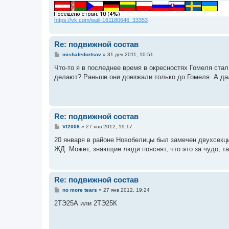
и
е
https://vk.com/wall-161180646_33353
Re: подвижной состав
С
mishafedortsov
»
31 дек 2011, 10:51
о
о
Что-то я в последнее время в окресностях Гомеля стал
б
делают? Раньше они доезжали только до Гомеля. А д
щ
е
н
и
е
Re: подвижной состав
С
Vl2008
»
27 янв 2012, 19:17
о
о
20 января в районе Новобелицы был замечен двухсекц
б
ЖД. Может, знающие люди пояснят, что это за чудо, так
щ
е
н
и
е
Re: подвижной состав
С
no more tears
»
27 янв 2012, 19:24
о
о
2ТЭ25А или 2ТЭ25К
б
щ
е
н