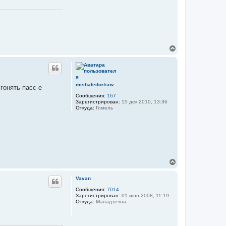
ч
а
л
у
В
е
р
н
у
т
mishafedortsov
гонять пасс-е
ь
Сообщения:
167
с
Зарегистрирован:
15 дек 2010, 13:36
я
Откуда:
Гомель
к
н
а
ч
а
л
у
В
е
р
Vavan
н
у
Сообщения:
7014
Зарегистрирован:
01 июн 2008, 11:19
т
Откуда:
Маладзечна
ь
с
я
к