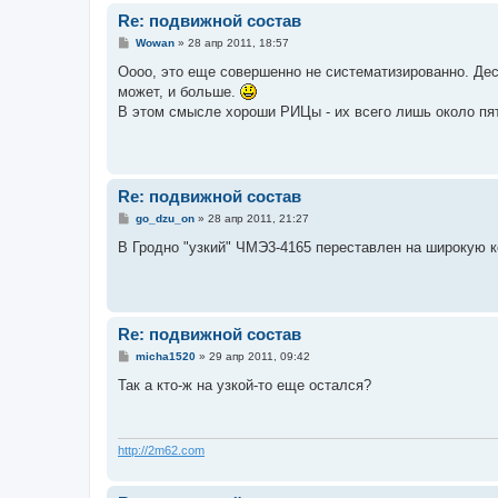
Re: подвижной состав
С
Wowan
»
28 апр 2011, 18:57
о
о
Оооо, это еще совершенно не систематизированно. Дес
б
может, и больше.
щ
е
В этом смысле хороши РИЦы - их всего лишь около пя
н
и
е
Re: подвижной состав
С
go_dzu_on
»
28 апр 2011, 21:27
о
о
В Гродно "узкий" ЧМЭ3-4165 переставлен на широкую к
б
щ
е
н
и
е
Re: подвижной состав
С
micha1520
»
29 апр 2011, 09:42
о
о
Так а кто-ж на узкой-то еще остался?
б
щ
е
н
и
http://2m62.com
е