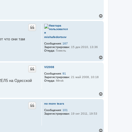
н
а
ч
В
а
е
л
р
у
н
у
т
mishafedortsov
ет что они там
ь
Сообщения:
167
с
Зарегистрирован:
15 дек 2010, 13:36
я
Откуда:
Гомель
к
н
В
а
е
ч
р
Vl2008
а
н
л
у
Сообщения:
91
Зарегистрирован:
21 май 2008, 10:18
у
т
2ЕЛ5 на Одесской
Откуда:
Minsk
ь
с
я
В
к
е
н
р
а
no more tears
н
ч
у
Сообщения:
101
а
Зарегистрирован:
19 окт 2011, 19:53
т
л
ь
у
с
я
В
к