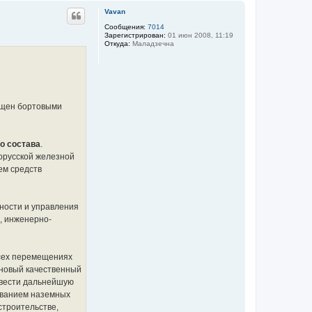
л
р
Vavan
у
н
у
Сообщения:
7014
Зарегистрирован:
01 июн 2008, 11:19
т
Откуда:
Маладзечна
ь
с
я
к
н
а
ч
нащен бортовыми
а
л
у
о состава
.
орусской железной
ем средств
ности и управления
, инженерно-
всех перемещениях
 новый качественный
 вести дальнейшую
зованием наземных
строительстве,