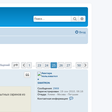
Поиск
Расширенный по
Вход
Страница
25
из
50
1
23
24
25
26
27
50
Пред.
След.
общений
…
…
SMATRON
Сообщения:
2969
Зарегистрирован:
19 сен 2010, 06:16
пытных скринов из
Откуда:
Химки - Москва - Петушки
К
Контактная информация:
о
н
т
а