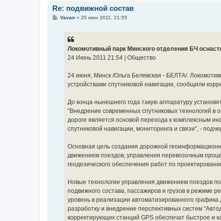
Re: подвижной состав
С
Vavan
»
25 июн 2011, 21:55
о
о
б
щ
е
Локомотивный парк Минского отделения БЧ оснаст
н
24 Июнь 2011 21:54 | Общество
и
е
24 июня, Минск /Ольга Белявская - БЕЛТА/. Локомот
устройствами спутниковой навигации, сообщили корр
До конца нынешнего года такую аппаратуру установя
"Внедрение современных спутниковых технологий в 
дороге является основой перехода к комплексным и
спутниковой навигации, мониторинга и связи", - подче
Основная цель создания дорожной геоинформационно
движением поездов, управления перевозочным проце
геодезического обеспечения работ по проектированию
Новые технологии управления движением поездов п
подвижного состава, пассажиров и грузов в режиме 
уровень в реализации автоматизированного графика
разработку и внедрение перспективных систем "Авто
корректирующих станций GPS обеспечат быстрое и ка