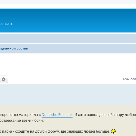
шествиях
одвижной состав
оиск
Расширенный поиск
1247 со
а воровство материала с
Deutsche Fotothek
. И хотя нашел для себя пару любо
 содержание ветки - боян.
о парка - сходите на другой форум, где знающих людей больше.