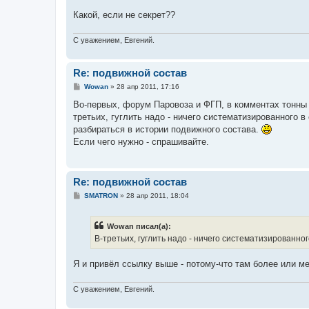
Какой, если не секрет??
С уважением, Евгений.
Re: подвижной состав
С
Wowan
»
28 апр 2011, 17:16
о
о
Во-первых, форум Паровоза и ФГП, в комментах тонны 
б
третьих, гуглить надо - ничего систематизированного в
щ
е
разбираться в истории подвижного состава.
н
Если чего нужно - спрашивайте.
и
е
Re: подвижной состав
С
SMATRON
»
28 апр 2011, 18:04
о
о
б
Wowan писал(а):
щ
е
В-третьих, гуглить надо - ничего систематизированног
н
и
е
Я и привёл ссылку выше - потому-что там более или 
С уважением, Евгений.