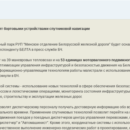
ят бортовыми устройствами спутниковой навигации
ивный парк РУП "Минское отделение Белорусской железной дороги" будет ос
еспонденту БЕЛТА в пресс-службе БЧ.
т на 39 маневровых тепловозах и на
53 единицах моторвагонного подвижног
оптимизации управления инфраструктурой и безопасностью движения на Бел
нформационно-управляющим технологиям работы магистрали с использовани
ркнули в БЧ.
й сиcтемы - использование новых технологий в сфере обеспечения безопас
ссом и логистическими операциями, мониторинга состояния инфраструктуры
, строительству и эксплуатации железных дорог.
озволят диспетчерскому персоналу получать достоверную информацию обо 
реального времени. Применение спутниковых технологий позволит перейти на
 движения поездов у поездных диспетчеров центра управления перевозками,
диспетчер" и "Автомашинист". Кроме этого, координатные системы с исполь
чественное выполнение инженерно-геодезических работ в проектировании, 