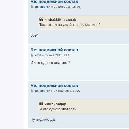
Re: подвижной состав
С
go_dzu_on
»
29 апр 2011, 16:20
о
о
б
micha1520 писал(а):
щ
е
Так а кто-ж на узкой-то еще остался?
н
и
е
3694
Re: подвижной состав
С
vl80
»
05 май 2011, 23:23
о
о
И что одного хватает?
б
щ
е
н
и
е
Re: подвижной состав
С
go_dzu_on
»
06 май 2011, 10:27
о
о
б
vl80 писал(а):
щ
е
И что одного хватает?
н
и
е
Ну видимо да.