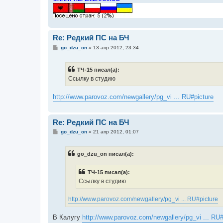
е
Re: Редкий ПС на БЧ
С
go_dzu_on
»
13 апр 2012, 23:34
о
о
б
ТЧ-15 писал(а):
щ
е
Ссылку в студию
н
и
е
http://www.parovoz.com/newgallery/pg_vi ... RU#picture
Re: Редкий ПС на БЧ
С
go_dzu_on
»
21 апр 2012, 01:07
о
о
б
go_dzu_on писал(а):
щ
е
н
ТЧ-15 писал(а):
и
е
Ссылку в студию
http://www.parovoz.com/newgallery/pg_vi ... RU#picture
В Калугу
http://www.parovoz.com/newgallery/pg_vi ... RU#