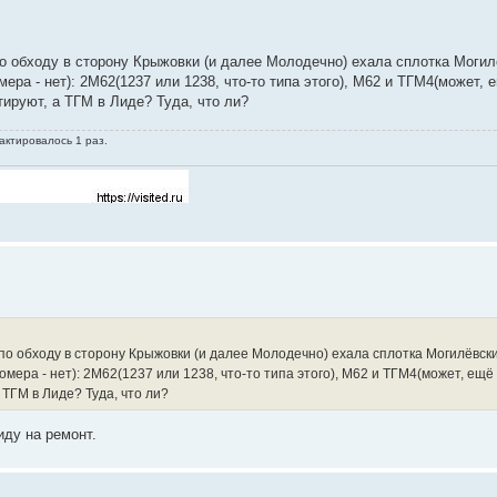
 по обходу в сторону Крыжовки (и далее Молодечно) ехала сплотка Моги
ера - нет): 2М62(1237 или 1238, что-то типа этого), М62 и ТГМ4(может, е
ируют, а ТГМ в Лиде? Туда, что ли?
актировалось 1 раз.
к по обходу в сторону Крыжовки (и далее Молодечно) ехала сплотка Могилёвск
мера - нет): 2М62(1237 или 1238, что-то типа этого), М62 и ТГМ4(может, ещё и
ТГМ в Лиде? Туда, что ли?
иду на ремонт.