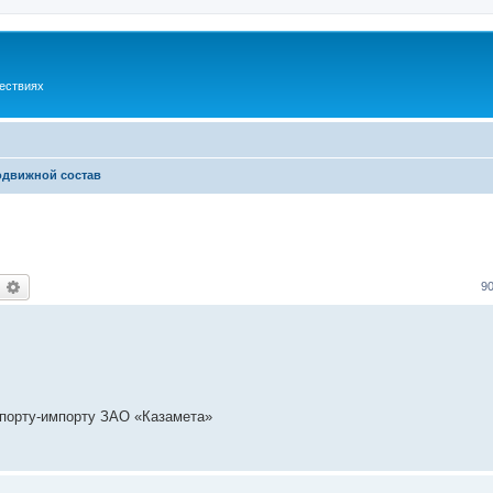
шествиях
одвижной состав
оиск
Расширенный поиск
9
спорту-импорту ЗАО «Казамета»