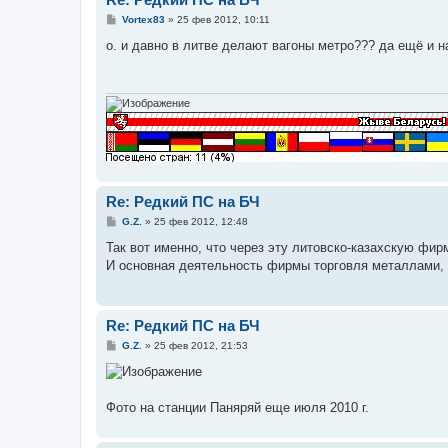
С
Vortex83
»
25 фев 2012, 10:11
о
о
о. и давно в литве делают вагоны метро??? да ещё и н
б
щ
е
н
и
е
Re: Редкий ПС на БЧ
С
G.Z.
»
25 фев 2012, 12:48
о
о
Так вот именно, что через эту литовско-казахскую фир
б
И основная деятельность фирмы торговля металлами, 
щ
е
н
и
е
Re: Редкий ПС на БЧ
С
G.Z.
»
25 фев 2012, 21:53
о
о
б
щ
е
Фото на станции Паняряй еще июля 2010 г.
н
и
е