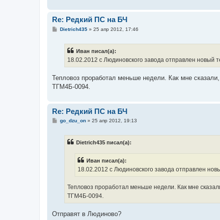
Re: Редкий ПС на БЧ
С
Dietrich435
»
25 апр 2012, 17:46
о
о
б
Иван писал(а):
щ
е
18.02.2012 с Людиновского завода отправлен новый те
н
и
е
Тепловоз проработал меньше недели. Как мне сказали,
ТГМ4Б-0094.
Re: Редкий ПС на БЧ
С
go_dzu_on
»
25 апр 2012, 19:13
о
о
б
Dietrich435 писал(а):
щ
е
н
Иван писал(а):
и
е
18.02.2012 с Людиновского завода отправлен новы
Тепловоз проработал меньше недели. Как мне сказал
ТГМ4Б-0094.
Отправят в Людиново?