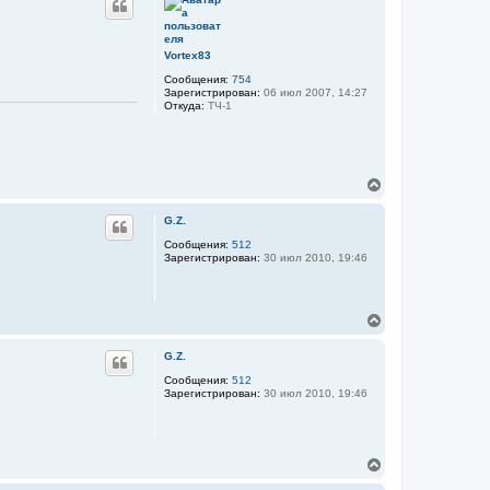
н
у
т
ь
Vortex83
с
Сообщения:
754
я
Зарегистрирован:
06 июл 2007, 14:27
к
Откуда:
ТЧ-1
н
а
ч
а
л
В
у
е
р
G.Z.
н
у
Сообщения:
512
Зарегистрирован:
30 июл 2010, 19:46
т
ь
с
я
В
к
е
н
р
а
G.Z.
н
ч
у
Сообщения:
512
а
Зарегистрирован:
30 июл 2010, 19:46
т
л
ь
у
с
я
к
В
н
е
а