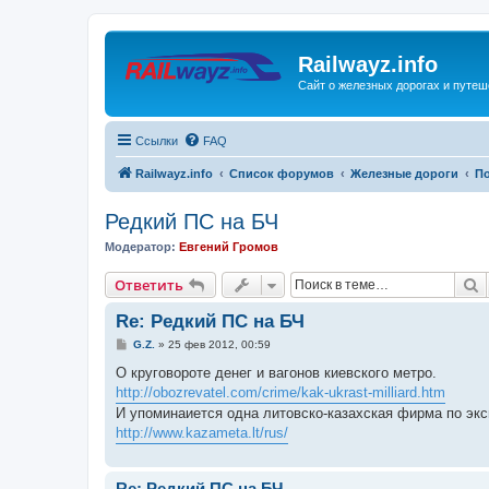
Railwayz.info
Сайт о железных дорогах и путе
Ссылки
FAQ
Railwayz.info
Список форумов
Железные дороги
П
Редкий ПС на БЧ
Модератор:
Евгений Громов
П
Ответить
Re: Редкий ПС на БЧ
С
G.Z.
»
25 фев 2012, 00:59
о
о
О круговороте денег и вагонов киевского метро.
б
http://obozrevatel.com/crime/kak-ukrast-milliard.htm
щ
е
И упоминаиется одна литовско-казахская фирма по эк
н
http://www.kazameta.lt/rus/
и
е
Re: Редкий ПС на БЧ