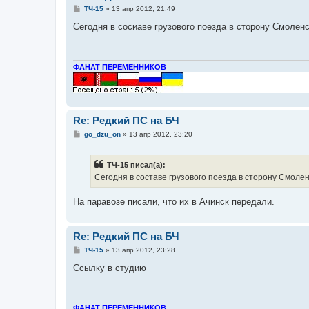
С
ТЧ-15
»
13 апр 2012, 21:49
о
о
Сегодня в сосиаве грузового поезда в сторону Смолен
б
щ
е
н
и
ФАНАТ ПЕРЕМЕННИКОВ
е
Re: Редкий ПС на БЧ
С
go_dzu_on
»
13 апр 2012, 23:20
о
о
б
ТЧ-15 писал(а):
щ
е
Сегодня в составе грузового поезда в сторону Смоле
н
и
е
На паравозе писали, что их в Ачинск передали.
Re: Редкий ПС на БЧ
С
ТЧ-15
»
13 апр 2012, 23:28
о
о
Ссылку в студию
б
щ
е
н
и
ФАНАТ ПЕРЕМЕННИКОВ