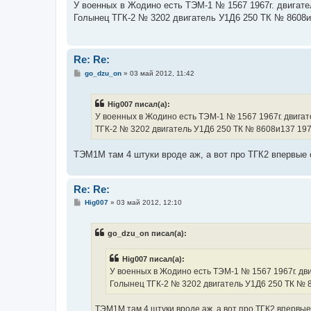
о
У военных в Жодино есть ТЭМ-1 № 1567 1967г. двигател
б
Голынец ТГК-2 № 3202 двигатель У1Д6 250 ТК № 8608и13
щ
е
н
и
е
Re: Re:
С
go_dzu_on
»
03 май 2012, 11:42
о
о
б
Hig007 писал(а):
щ
е
У военных в Жодино есть ТЭМ-1 № 1567 1967г. двигате
н
ТГК-2 № 3202 двигатель У1Д6 250 ТК № 8608и137 1972 
и
е
ТЭМ1М там 4 штуки вроде аж, а вот про ТГК2 впервые
Re: Re:
С
Hig007
»
03 май 2012, 12:10
о
о
б
go_dzu_on писал(а):
щ
е
н
Hig007 писал(а):
и
е
У военных в Жодино есть ТЭМ-1 № 1567 1967г. двиг
Голынец ТГК-2 № 3202 двигатель У1Д6 250 ТК № 86
ТЭМ1М там 4 штуки вроде аж, а вот про ТГК2 впервые