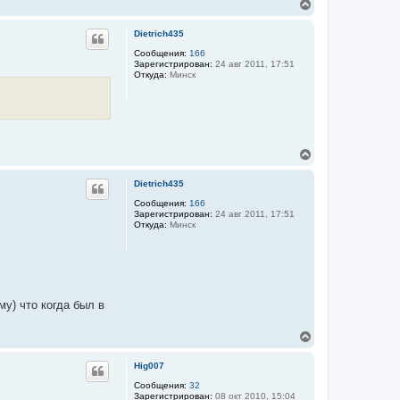
В
е
р
Dietrich435
н
у
Сообщения:
166
Зарегистрирован:
24 авг 2011, 17:51
т
Откуда:
Минск
ь
с
я
к
н
а
ч
В
а
е
л
р
Dietrich435
у
н
у
Сообщения:
166
Зарегистрирован:
24 авг 2011, 17:51
т
Откуда:
Минск
ь
с
я
к
н
а
ч
у) что когда был в
а
л
В
у
е
р
Hig007
н
у
Сообщения:
32
Зарегистрирован:
08 окт 2010, 15:04
т