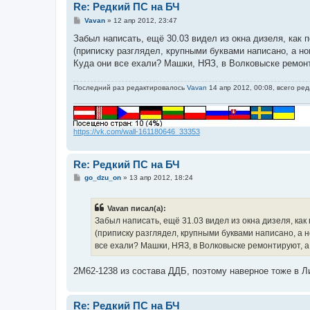
Re: Редкий ПС на БЧ
С
Vavan
»
12 апр 2012, 23:47
о
о
Забыл написать, ещё 30.03 видел из окна дизеля, как
б
(приписку разглядел, крупными буквами написано, а ном
щ
е
Куда они все ехали? Машки, НЯЗ, в Волковыске ремонт
н
и
е
Последний раз редактировалось
Vavan
14 апр 2012, 00:08, всего ред
https://vk.com/wall-161180646_33353
Re: Редкий ПС на БЧ
С
go_dzu_on
»
13 апр 2012, 18:24
о
о
б
Vavan писал(а):
щ
е
Забыл написать, ещё 31.03 видел из окна дизеля, ка
н
(приписку разглядел, крупными буквами написано, а но
и
е
все ехали? Машки, НЯЗ, в Волковыске ремонтируют, а 
2М62-1238 из состава ДДБ, поэтому наверное тоже в Л
Re: Редкий ПС на БЧ