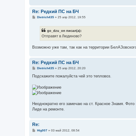
Re: Редкий ПС на БЧ
С
Dietrich435
»
25 апр 2012, 19:55
о
о
б
go_dzu_on писал(а):
щ
е
Отправят в Людиново?
н
и
е
Возможно уже там, так как на территории БелАЗовског
Re: Редкий ПС на БЧ
С
Dietrich435
»
25 апр 2012, 20:20
о
о
Подскажите пожалуйста чей это тепловоз.
б
щ
е
н
и
е
Неоднократно его замечаю на ст. Красное Знамя. Фото 
Лиде на ремонте.
Re:
С
Hig007
»
03 май 2012, 08:54
о