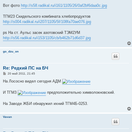
Вот фото
http://s58.radikal.ru/i161/1105/26/0af2bf6daa0c.jpg
ТГМ23 Скидельского комбината хлебопродуктов
http://s004.radikal.ru/i207/1105/5f/108fa70ae076.jpg
ps На ст. Аульс засек азотовский ТЭМ2УМ
http://s56.radikal.ru/i153/1105/cb/b462b71d6d37.jpg
go_dzu_on
Re: Редкий ПС на БЧ
С
20 май 2011, 21:45
о
о
На Лососно видел сегодня АДМ
б
щ
е
И ТГМ3
предположительно химволокновский.
н
и
е
На Заводе ЖБИ обнаружил ихний ТГМ4Б-0253.
Vavan