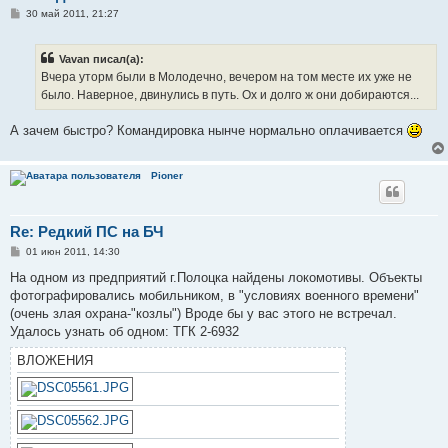
С
30 май 2011, 21:27
о
о
б
Vavan писал(а):
щ
е
Вчера уторм были в Молодечно, вечером на том месте их уже не
н
было. Наверное, двинулись в путь. Ох и долго ж они добираются...
и
е
А зачем быстро? Командировка нынче нормально оплачивается
Pioner
Re: Редкий ПС на БЧ
С
01 июн 2011, 14:30
о
о
На одном из предприятий г.Полоцка найдены локомотивы. Объекты
б
фотографировались мобильником, в "условиях военного времени"
щ
е
(очень злая охрана-"козлы") Вроде бы у вас этого не встречал.
н
Удалось узнать об одном: ТГК 2-6932
и
е
ВЛОЖЕНИЯ