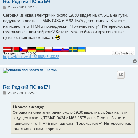
Re: Редкий ПС на БЧ
С
28 май 2011, 22:13
о
о
Сегодня из окна электрички около 19.30 видел на ст. Уша на пути,
б
ведущем в часть, ТГМ4Б-0434 с М62-1575 депо Гомель. В инете
щ
е
написано, что ТГМ4Б принадлежит "Гомельстеклу". Интересно, как
н
гомельчане к нам забрели? Кстати, можно было и кругосветные
и
е
путешествия машек писать
https://vk.com/wall-161180646_33353
Serg76
Re: Редкий ПС на БЧ
С
28 май 2011, 22:39
о
о
б
Vavan писал(а):
щ
е
Сегодня из окна электрички около 19.30 видел на ст. Уша на пути,
н
ведущем в часть, ТГМ4Б-0434 с М62-1575 депо Гомель. В инете
и
е
написано, что ТГМ4Б принадлежит "Гомельстеклу". Интересно, как
гомельчане к нам забрели?