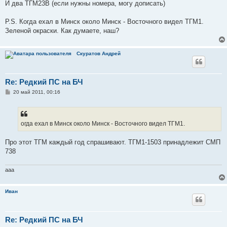
е
И два ТГМ23В (если нужны номера, могу дописать)
н
и
е
P.S. Когда ехал в Минск около Минск - Восточного видел ТГМ1.
Зеленой окраски. Как думаете, наш?
Скуратов Андрей
Re: Редкий ПС на БЧ
С
20 май 2011, 00:16
о
о
б
щ
е
огда ехал в Минск около Минск - Восточного видел ТГМ1.
н
и
е
Про этот ТГМ каждый год спрашивают. ТГМ1-1503 принадлежит СМП
738
aaa
Иван
Re: Редкий ПС на БЧ