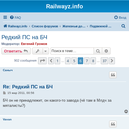
Railwayz.info
FAQ
Вход
П
Railwayz.info
Список форумов
Железные дороги
Подвижной состав
о
Редкий ПС на БЧ
и
Модератор:
Евгений Громов
с
Поиск
Расширен
Ответить
к
Страница
6
из
37
1
4
5
6
7
8
37
Пред.
След.
902 сообщения
…
…
Саныч
Re: Редкий ПС на БЧ
С
15 мар 2011, 00:56
о
о
БЧ он не принадлежит, он какого-то завода (чё там в Млдч за
б
мяталисты?)
щ
е
н
и
Vavan
е