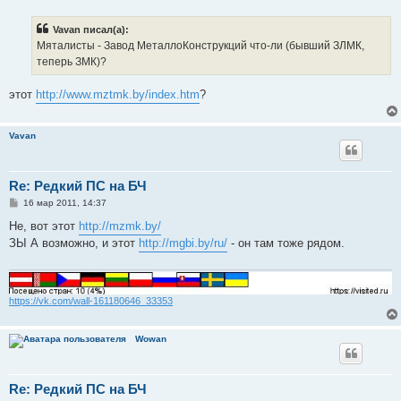
о
б
Vavan писал(а):
щ
е
Мяталисты - Завод МеталлоКонструкций что-ли (бывший ЗЛМК,
н
теперь ЗМК)?
и
е
этот
http://www.mztmk.by/index.htm
?
Vavan
Re: Редкий ПС на БЧ
С
16 мар 2011, 14:37
о
о
Не, вот этот
http://mzmk.by/
б
ЗЫ А возможно, и этот
http://mgbi.by/ru/
- он там тоже рядом.
щ
е
н
и
е
https://vk.com/wall-161180646_33353
Wowan
Re: Редкий ПС на БЧ