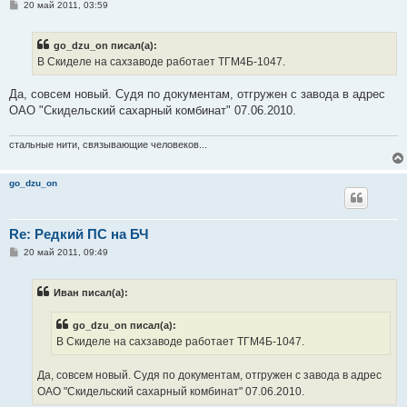
С
20 май 2011, 03:59
о
о
б
go_dzu_on писал(а):
щ
е
В Скиделе на сахзаводе работает ТГМ4Б-1047.
н
и
е
Да, совсем новый. Судя по документам, отгружен с завода в адрес
ОАО "Скидельский сахарный комбинат" 07.06.2010.
стальные нити, связывающие человеков...
go_dzu_on
Re: Редкий ПС на БЧ
С
20 май 2011, 09:49
о
о
б
Иван писал(а):
щ
е
н
go_dzu_on писал(а):
и
е
В Скиделе на сахзаводе работает ТГМ4Б-1047.
Да, совсем новый. Судя по документам, отгружен с завода в адрес
ОАО "Скидельский сахарный комбинат" 07.06.2010.