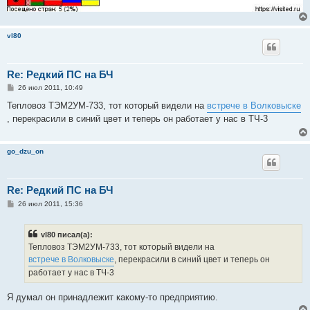
vl80
Re: Редкий ПС на БЧ
С
26 июл 2011, 10:49
о
о
Тепловоз ТЭМ2УМ-733, тот который видели на
встрече в Волковыске
б
, перекрасили в синий цвет и теперь он работает у нас в ТЧ-3
щ
е
н
и
go_dzu_on
е
Re: Редкий ПС на БЧ
С
26 июл 2011, 15:36
о
о
б
vl80 писал(а):
щ
е
Тепловоз ТЭМ2УМ-733, тот который видели на
н
встрече в Волковыске
, перекрасили в синий цвет и теперь он
и
е
работает у нас в ТЧ-3
Я думал он принадлежит какому-то предприятию.