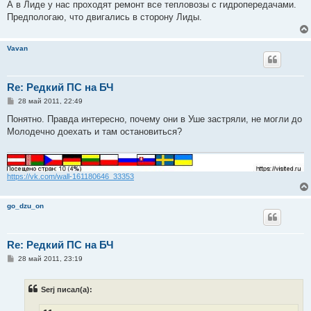
А в Лиде у нас проходят ремонт все тепловозы с гидропередачами.
Предпологаю, что двигались в сторону Лиды.
Vavan
Re: Редкий ПС на БЧ
С
28 май 2011, 22:49
о
о
Понятно. Правда интересно, почему они в Уше застряли, не могли до
б
Молодечно доехать и там остановиться?
щ
е
н
и
е
https://vk.com/wall-161180646_33353
go_dzu_on
Re: Редкий ПС на БЧ
С
28 май 2011, 23:19
о
о
б
Serj писал(а):
щ
е
н