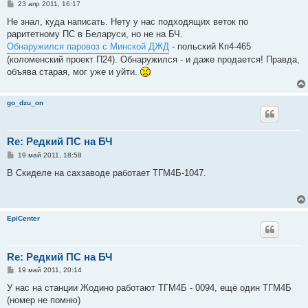
С
23 апр 2011, 16:17
о
о
Не знал, куда написать. Нету у нас подходящих веток по
б
раритетному ПС в Беларуси, но не на БЧ.
щ
е
Обнаружился паровоз с Минской ДЖД
- польский Кп4-465
н
(коломенский проект П24). Обнаружился - и даже продается! Правда,
и
е
объява старая, мог уже и уйти.
go_dzu_on
Re: Редкий ПС на БЧ
С
19 май 2011, 18:58
о
о
В Скиделе на сахзаводе работает ТГМ4Б-1047.
б
щ
е
н
и
EpiCenter
е
Re: Редкий ПС на БЧ
С
19 май 2011, 20:14
о
о
У нас на станции Жодино работают ТГМ4Б - 0094, ещё один ТГМ4Б
б
(номер не помню)
щ