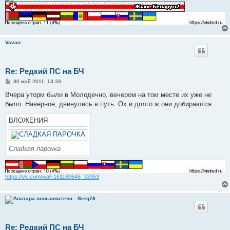
Vavan
Re: Редкий ПС на БЧ
С
30 май 2011, 13:33
о
о
Вчера уторм были в Молодечно, вечером на том месте их уже не
б
было. Наверное, двинулись в путь. Ох и долго ж они добираются...
щ
е
н
ВЛОЖЕНИЯ
и
е
Сладкая парочка
https://vk.com/wall-161180646_33353
Serg76
Re: Редкий ПС на БЧ