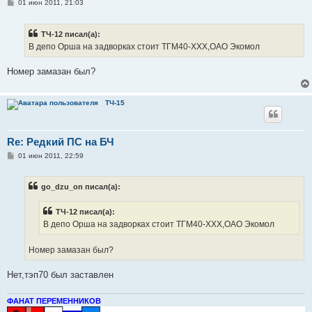
С
01 июн 2011, 21:03
о
о
б
ТЧ-12 писал(а):
щ
е
В депо Орша на задворках стоит ТГМ40-ХХХ,ОАО Экомол
н
и
е
Номер замазан был?
ТЧ-15
Re: Редкий ПС на БЧ
С
01 июн 2011, 22:59
о
о
б
go_dzu_on писал(а):
щ
е
н
ТЧ-12 писал(а):
и
е
В депо Орша на задворках стоит ТГМ40-ХХХ,ОАО Экомол
Номер замазан был?
Нет,тэп70 был заставлен
ФАНАТ ПЕРЕМЕННИКОВ