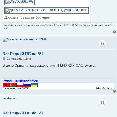
Дорога в "светлое будущее"
Последний раз редактировалось
Pioner
02 июн 2011, 11:59, всего редактировалось 1
раз.
ТЧ-15
Re: Редкий ПС на БЧ
С
01 июн 2011, 15:46
о
о
В депо Орша на задворках стоит ТГМ40-ХХХ,ОАО Экомол
б
щ
е
н
и
ФАНАТ ПЕРЕМЕННИКОВ
е
go_dzu_on
Re: Редкий ПС на БЧ