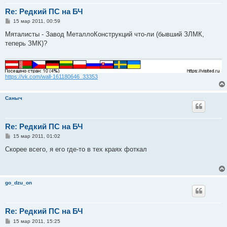
Re: Редкий ПС на БЧ
С
15 мар 2011, 00:59
о
о
Мяталисты - Завод МеталлоКонструкций что-ли (бывший ЗЛМК,
б
теперь ЗМК)?
щ
е
н
и
е
https://vk.com/wall-161180646_33353
Саныч
Re: Редкий ПС на БЧ
С
15 мар 2011, 01:02
о
о
Скорее всего, я его где-то в тех краях фоткал
б
щ
е
н
и
go_dzu_on
е
Re: Редкий ПС на БЧ
С
15 мар 2011, 15:25
о