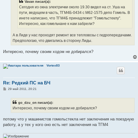
Vavan писал(а):
и
е
Сегодня из окна электрички около 19.30 видел на ст. Уша на
пути, ведущем в часть, ТГМ4Б-0434 с М62-1575 депо Гомель. В
инете написано, что ТГМ4Б принадлежит "Гомельстеклу".
Интересно, как гомельчане к нам забрели?
А в Лиде у нас проходят ремонт все тепловозы с гидропередачами.
Предпологаю, что двигались в сторону Лиды.
Интересно, почему своим ходом не добирался?
Vortex83
Re: Редкий ПС на БЧ
С
29 май 2011, 20:21
о
о
б
go_dzu_on писал(а):
щ
е
Интересно, почему своим ходом не добирался?
н
и
е
потому что у машинистов гомельстекла нет заключения на поездную
работу, а у тех у кого оно есть нет заключения на ТГМ4