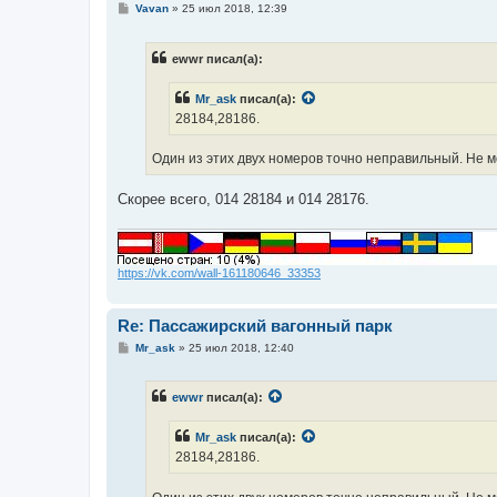
С
Vavan
»
25 июл 2018, 12:39
о
о
б
ewwr писал(а):
щ
е
н
Mr_ask
писал(а):
и
е
28184,28186.
Один из этих двух номеров точно неправильный. Не м
Скорее всего, 014 28184 и 014 28176.
https://vk.com/wall-161180646_33353
Re: Пассажирский вагонный парк
С
Mr_ask
»
25 июл 2018, 12:40
о
о
б
ewwr
писал(а):
щ
е
н
Mr_ask
писал(а):
и
е
28184,28186.