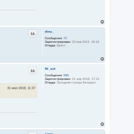
В
е
р
dima_
н
у
Сообщения:
72
Зарегистрирован:
23 янв 2012, 18:10
т
Откуда:
Брест
ь
с
я
В
к
е
н
р
а
Mr_ask
н
ч
у
Сообщения:
589
а
Зарегистрирован:
21 апр 2016, 17:21
т
л
Откуда:
Заходняя сталіца Беларусі
ь
у
с
31 июл 2018, 11:37
я
к
н
а
ч
а
л
у
В
е
р
ewwr