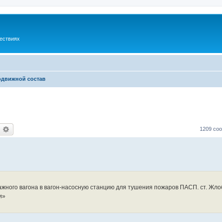
шествиях
одвижной состав
оиск
Расширенный поиск
1209 со
ажного вагона в вагон-насосную станцию для тушения пожаров ПАСП. ст. Жл
и»