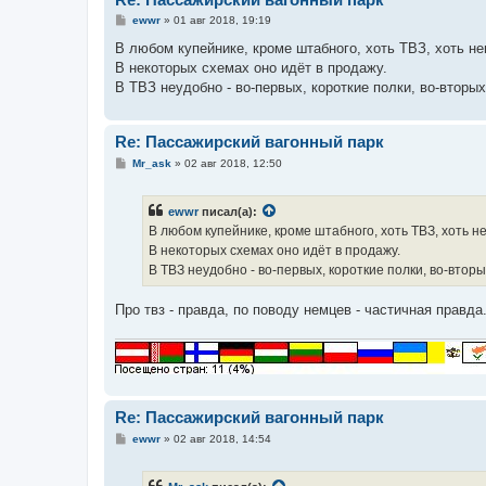
С
ewwr
»
01 авг 2018, 19:19
о
о
В любом купейнике, кроме штабного, хоть ТВЗ, хоть не
б
В некоторых схемах оно идёт в продажу.
щ
е
В ТВЗ неудобно - во-первых, короткие полки, во-вторы
н
и
е
Re: Пассажирский вагонный парк
С
Mr_ask
»
02 авг 2018, 12:50
о
о
б
ewwr
писал(а):
щ
е
В любом купейнике, кроме штабного, хоть ТВЗ, хоть не
н
В некоторых схемах оно идёт в продажу.
и
е
В ТВЗ неудобно - во-первых, короткие полки, во-втор
Про твз - правда, по поводу немцев - частичная правд
Re: Пассажирский вагонный парк
С
ewwr
»
02 авг 2018, 14:54
о
о
б