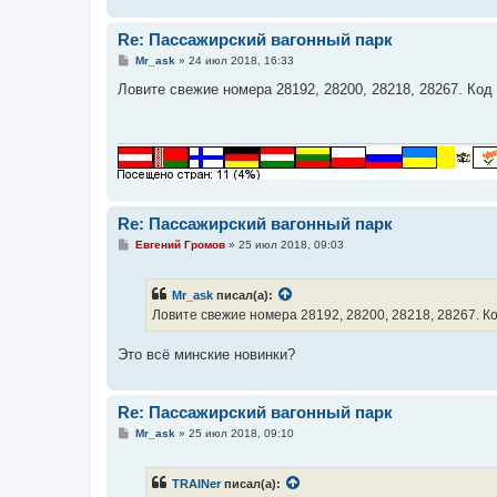
Re: Пассажирский вагонный парк
С
Mr_ask
»
24 июл 2018, 16:33
о
о
Ловите свежие номера 28192, 28200, 28218, 28267. Код
б
щ
е
н
и
е
Re: Пассажирский вагонный парк
С
Евгений Громов
»
25 июл 2018, 09:03
о
о
б
Mr_ask
писал(а):
щ
е
Ловите свежие номера 28192, 28200, 28218, 28267. К
н
и
е
Это всё минские новинки?
Re: Пассажирский вагонный парк
С
Mr_ask
»
25 июл 2018, 09:10
о
о
б
TRAINer
писал(а):
щ