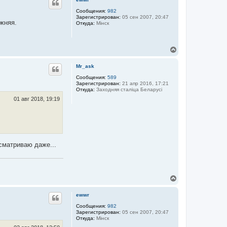
н
у
Сообщения:
982
Зарегистрирован:
05 сен 2007, 20:47
т
ижняя.
Откуда:
Мінск
ь
с
я
к
В
н
е
а
р
Mr_ask
ч
н
а
у
Сообщения:
589
л
Зарегистрирован:
21 апр 2016, 17:21
т
у
Откуда:
Заходняя сталіца Беларусі
ь
с
01 авг 2018, 19:19
я
к
н
а
ч
а
ссматриваю даже...
л
у
В
е
р
ewwr
н
у
Сообщения:
982
Зарегистрирован:
05 сен 2007, 20:47
т
Откуда:
Мінск
ь