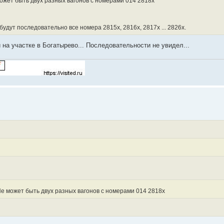
ожет быть двух разных вагонов с номерами 014 2818х
удут последовательно все номера 2815х, 2816х, 2817х ... 2826х.
и на участке в Богатырево... Последовательности не увидел...
Не может быть двух разных вагонов с номерами 014 2818х