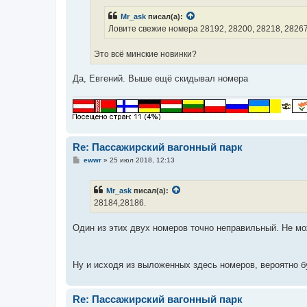
е
н
Mr_ask
писал(а):
и
е
Ловите свежие номера 28192, 28200, 28218, 28267
Это всё минские новинки?
Да, Евгений. Выше ещё скидывал номера
Re: Пассажирский вагонный парк
С
ewwr
»
25 июл 2018, 12:13
о
о
б
Mr_ask
писал(а):
щ
е
28184,28186.
н
и
е
Один из этих двух номеров точно неправильный. Не мо
Ну и исходя из выложенных здесь номеров, вероятно бу
Re: Пассажирский вагонный парк