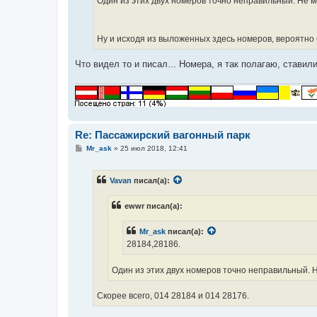
Один из этих двух номеров точно неправильный. Не м
Ну и исходя из выложенных здесь номеров, вероятно б
Что видел то и писал... Номера, я так полагаю, ставил
Re: Пассажирский вагонный парк
С
Mr_ask
»
25 июл 2018, 12:41
о
о
б
Vavan
писал(а):
щ
е
н
ewwr писал(а):
и
е
Mr_ask
писал(а):
28184,28186.
Один из этих двух номеров точно неправильный. 
Скорее всего, 014 28184 и 014 28176.