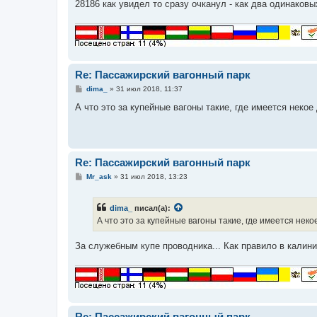
28186 как увидел то сразу очканул - как два одинаковы
Re: Пассажирский вагонный парк
С
dima_
»
31 июл 2018, 11:37
о
о
А что это за купейные вагоны такие, где имеется неко
б
щ
е
н
и
е
Re: Пассажирский вагонный парк
С
Mr_ask
»
31 июл 2018, 13:23
о
о
б
dima_
писал(а):
щ
е
А что это за купейные вагоны такие, где имеется нек
н
и
е
За служебным купе проводника... Как правило в калинин
Re: Пассажирский вагонный парк