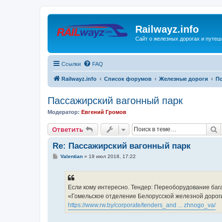
Railwayz.info
Сайт о железных дорогах и путе
Ссылки
FAQ
Railwayz.info
Список форумов
Железные дороги
П
Пассажирский вагонный парк
Модератор:
Евгений Громов
П
Ответить
Re: Пассажирский вагонный парк
С
Valentian
»
19 июл 2018, 17:22
о
о
б
щ
е
Если кому интересно. Тендер: Переоборудование баг
н
«Гомельское отделение Белорусской железной дорог
и
е
https://www.rw.by/corporate/tenders_and ... zhnogo_va/