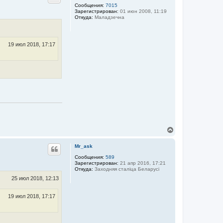
у
Сообщения:
7015
Зарегистрирован:
01 июн 2008, 11:19
т
Откуда:
Маладзечна
ь
с
я
к
19 июл 2018, 17:17
н
а
ч
а
л
у
В
е
р
Mr_ask
н
у
Сообщения:
589
Зарегистрирован:
21 апр 2016, 17:21
т
Откуда:
Заходняя сталіца Беларусі
ь
с
25 июл 2018, 12:13
я
к
19 июл 2018, 17:17
н
а
ч
а