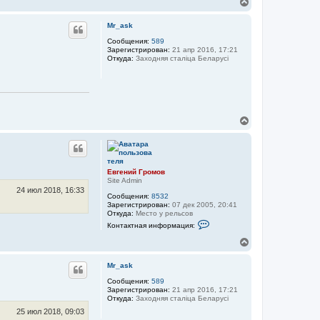
В
е
р
Mr_ask
н
у
Сообщения:
589
Зарегистрирован:
21 апр 2016, 17:21
т
Откуда:
Заходняя сталіца Беларусі
ь
с
я
к
н
а
В
ч
е
а
р
л
н
у
у
т
Евгений Громов
ь
Site Admin
с
24 июл 2018, 16:33
Сообщения:
8532
я
Зарегистрирован:
07 дек 2005, 20:41
к
Откуда:
Место у рельсов
н
К
Контактная информация:
а
о
н
ч
В
т
а
е
а
л
р
к
Mr_ask
у
н
т
у
Сообщения:
589
н
Зарегистрирован:
21 апр 2016, 17:21
а
т
Откуда:
Заходняя сталіца Беларусі
я
ь
и
с
25 июл 2018, 09:03
н