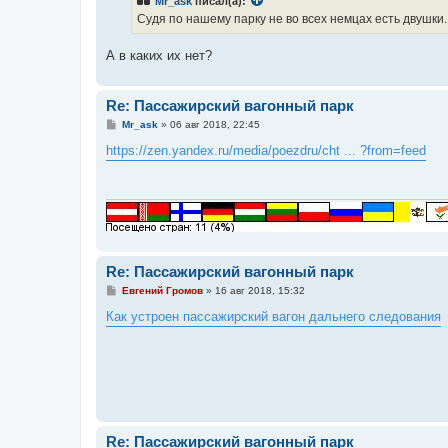
Mr_ask
писал(а):
щ
е
Судя по нашему парку не во всех немцах есть двушки.
н
и
е
А в каких их нет?
Re: Пассажирский вагонный парк
С
Mr_ask
»
06 авг 2018, 22:45
о
о
https://zen.yandex.ru/media/poezdru/cht ... ?from=feed
б
щ
е
н
и
е
Re: Пассажирский вагонный парк
С
Евгений Громов
»
16 авг 2018, 15:32
о
о
Как устроен пассажирский вагон дальнего следования
б
щ
е
н
и
е
Re: Пассажирский вагонный парк