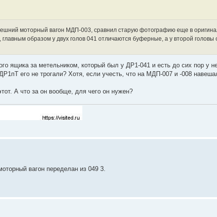
ынешний моторный вагон МДП-003, сравнил старую фотографию еще в оригина
 главным образом у двух голов 041 отличаются буферные, а у второй головы 
го ящика за метельником, который был у ДР1-041 и есть до сих пор у н
ДР1пТ его не трогали? Хотя, если учесть, что на МДП-007 и -008 навеш
тот. А что за он вообще, для чего он нужен?
оторный вагон переделан из 049 3.