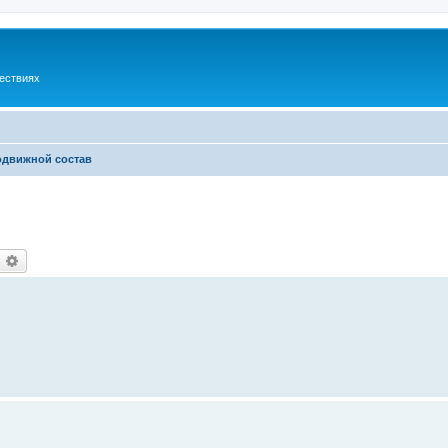
шествиях
одвижной состав
оиск
Расширенный поиск