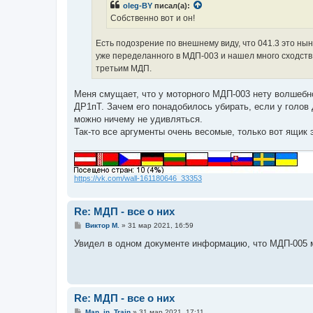
oleg-BY
писал(а):
и
е
Собственно вот и он!
Есть подозрение по внешнему виду, что 041.3 это н
уже переделанного в МДП-003 и нашел много сходств,
третьим МДП.
Меня смущает, что у моторного МДП-003 нету волшебно
ДР1пТ. Зачем его понадобилось убирать, если у голов 
можно ничему не удивляться.
Так-то все аргументы очень весомые, только вот ящик э
https://vk.com/wall-161180646_33353
Re: МДП - все о них
С
Виктор М.
»
31 мар 2021, 16:59
о
о
Увидел в одном документе информацию, что МДП-005 м
б
щ
е
н
и
е
Re: МДП - все о них
С
Man_in_Train
»
31 мар 2021, 17:11