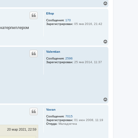
В
к
е
н
р
а
Efiop
н
ч
у
Сообщения:
170
а
Зарегистрирован:
05 янв 2016, 21:42
т
л
с катерпиллером
ь
у
с
я
В
к
е
н
р
а
Valentian
н
ч
у
Сообщения:
2596
а
Зарегистрирован:
25 янв 2014, 11:37
т
л
ь
у
с
я
к
н
а
ч
а
В
л
е
у
р
Vavan
н
у
Сообщения:
7015
Зарегистрирован:
01 июн 2008, 11:19
т
Откуда:
Маладзечна
ь
с
20 мар 2021, 22:59
я
к