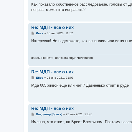
о
Как показало собственное расследование, головы от ДР
б
неправ, может кто исправить?
щ
е
н
и
е
Re: МДП - все о них
С
Иван
»
03 авг 2020, 11:32
о
о
Интересно! Не подскажете, как вы вычислили истинны
б
щ
е
н
и
стальные нити, связывающие человеков...
е
Re: МДП - все о них
С
Efiop
»
23 янв 2021, 21:03
о
о
Мда 005 живой ещё или нет ? Давненько стоит в руде
б
щ
е
н
и
е
Re: МДП - все о них
С
Владимир [Брест]
»
23 янв 2021, 21:45
о
о
Именно, что стоит, на Брест-Восточном. Поэтому навер
б
щ
е