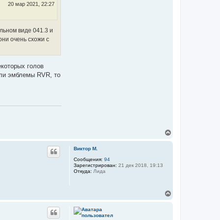
20 мар 2021, 22:27
н
а
ч
а
льном виде 041.3 и
л
они очень схожи с
у
екоторых голов
али эмблемы RVR, то
В
е
р
Виктор М.
н
у
Сообщения:
94
Зарегистрирован:
21 дек 2018, 19:13
т
Откуда:
Лида
ь
с
я
В
к
е
н
р
а
н
ч