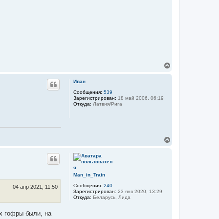
В
е
р
Иван
н
у
Сообщения:
539
Зарегистрирован:
18 май 2006, 06:19
т
Откуда:
Латвия/Рига
ь
с
я
к
н
В
а
е
ч
р
а
н
л
у
у
т
Man_in_Train
ь
Сообщения:
240
с
04 апр 2021, 11:50
Зарегистрирован:
23 янв 2020, 13:29
я
Откуда:
Беларусь, Лида
к
н
х гофры были, на
а