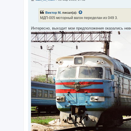
о
о
б
Виктор М.
писал(а):
щ
е
МДП-005 моторный вагон переделан из 049 3.
н
и
е
Интересно, выходит мои предположения оказались неве