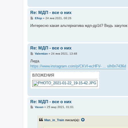
н
и
е
Re: МДП - все о них
С
Efiop
»
24 янв 2021, 06:26
о
о
Интересно какая альтернатива мдп-др1б? Ведь закупок
б
щ
е
н
и
е
Re: МДП - все о них
С
Valentian
»
24 янв 2021, 13:48
о
о
Лида.
б
https://www.instagram.com/p/CKVl-ecHFV- ... slh0n7436d
щ
е
н
ВЛОЖЕНИЯ
и
е
Re: МДП - все о них
С
Vavan
»
25 мар 2021, 01:01
о
о
б
Man_in_Train
писал(а):
щ
е
н