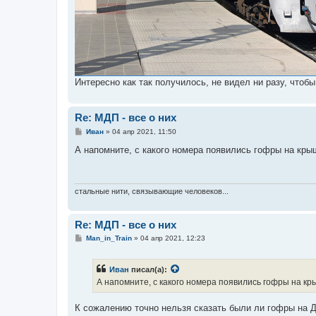
Интересно как так получилось, не видел ни разу, чтоб
Re: МДП - все о них
С
Иван
»
04 апр 2021, 11:50
о
о
А напомните, с какого номера появились гофры на кры
б
щ
е
н
и
стальные нити, связывающие человеков...
е
Re: МДП - все о них
С
Man_in_Train
»
04 апр 2021, 12:23
о
о
б
Иван
писал(а):
щ
е
А напомните, с какого номера появились гофры на к
н
и
е
К сожалению точно нельзя сказать были ли гофры на Д