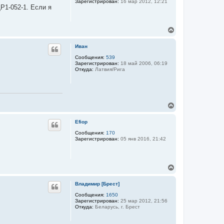
Зарегистрирован:
16 мар 2012, 12:21
т
Р1-052-1. Если я
ь
с
я
В
к
е
н
р
а
Иван
н
ч
у
Сообщения:
539
а
Зарегистрирован:
18 май 2006, 06:19
т
л
Откуда:
Латвия/Рига
ь
у
с
я
к
н
В
а
е
ч
р
а
Efiop
н
л
у
Сообщения:
170
у
Зарегистрирован:
05 янв 2016, 21:42
т
ь
с
я
В
к
е
н
р
а
Владимир [Брест]
н
ч
у
Сообщения:
1650
а
Зарегистрирован:
25 мар 2012, 21:56
т
л
Откуда:
Беларусь, г. Брест
ь
у
с
я