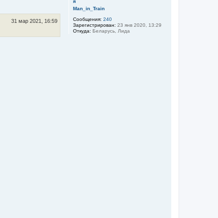
у
а
т
л
Man_in_Train
ь
у
Сообщения:
240
с
31 мар 2021, 16:59
Зарегистрирован:
23 янв 2020, 13:29
я
Откуда:
Беларусь, Лида
к
н
а
ч
а
л
у