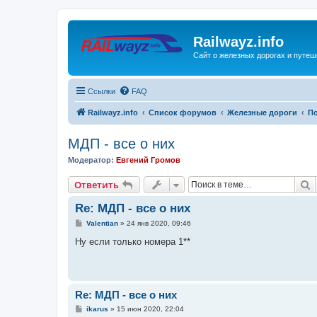
Railwayz.info
Сайт о железных дорогах и путе
Ссылки
FAQ
Railwayz.info
Список форумов
Железные дороги
П
МДП - все о них
Модератор:
Евгений Громов
П
Ответить
Re: МДП - все о них
С
Valentian
»
24 янв 2020, 09:46
о
о
Ну если только номера 1**
б
щ
е
н
и
е
Re: МДП - все о них
С
ikarus
»
15 июн 2020, 22:04
о