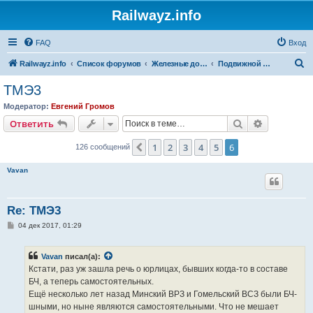
Railwayz.info
FAQ
Вход
П
Railwayz.info
Список форумов
Железные дороги
Подвижной состав
о
ТМЭ3
и
Модератор:
Евгений Громов
с
Поиск
Расширен
Ответить
к
1
2
3
4
5
6
Пред.
126 сообщений
Vavan
Re: ТМЭ3
С
04 дек 2017, 01:29
о
о
б
Vavan
писал(а):
щ
е
Кстати, раз уж зашла речь о юрлицах, бывших когда-то в составе
н
БЧ, а теперь самостоятельных.
и
е
Ещё несколько лет назад Минский ВРЗ и Гомельский ВСЗ были БЧ-
шными, но ныне являются самостоятельными. Что не мешает