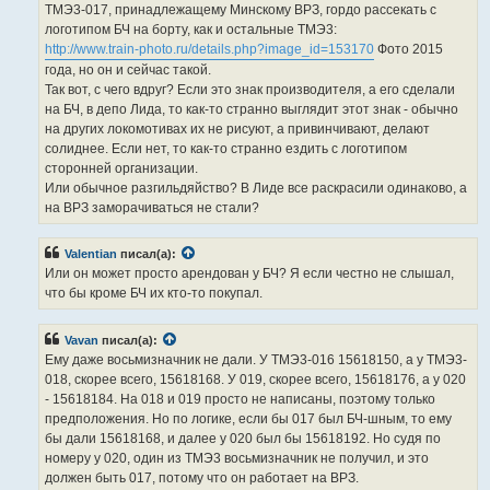
ТМЭ3-017, принадлежащему Минскому ВРЗ, гордо рассекать с
логотипом БЧ на борту, как и остальные ТМЭ3:
http://www.train-photo.ru/details.php?image_id=153170
Фото 2015
года, но он и сейчас такой.
Так вот, с чего вдруг? Если это знак производителя, а его сделали
на БЧ, в депо Лида, то как-то странно выглядит этот знак - обычно
на других локомотивах их не рисуют, а привинчивают, делают
солиднее. Если нет, то как-то странно ездить с логотипом
сторонней организации.
Или обычное разгильдяйство? В Лиде все раскрасили одинаково, а
на ВРЗ заморачиваться не стали?
Valentian
писал(а):
Или он может просто арендован у БЧ? Я если честно не слышал,
что бы кроме БЧ их кто-то покупал.
Vavan
писал(а):
Ему даже восьмизначник не дали. У ТМЭ3-016 15618150, а у ТМЭ3-
018, скорее всего, 15618168. У 019, скорее всего, 15618176, а у 020
- 15618184. На 018 и 019 просто не написаны, поэтому только
предположения. Но по логике, если бы 017 был БЧ-шным, то ему
бы дали 15618168, и далее у 020 был бы 15618192. Но судя по
номеру у 020, один из ТМЭ3 восьмизначник не получил, и это
должен быть 017, потому что он работает на ВРЗ.