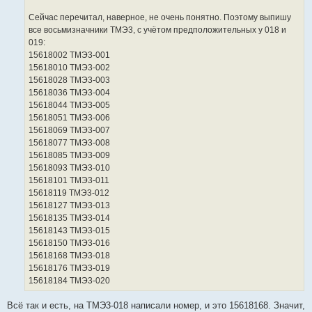
Сейчас перечитал, наверное, не очень понятно. Поэтому выпишу
все восьмизначники ТМЭ3, с учётом предположительных у 018 и
019:
15618002 ТМЭ3-001
15618010 ТМЭ3-002
15618028 ТМЭ3-003
15618036 ТМЭ3-004
15618044 ТМЭ3-005
15618051 ТМЭ3-006
15618069 ТМЭ3-007
15618077 ТМЭ3-008
15618085 ТМЭ3-009
15618093 ТМЭ3-010
15618101 ТМЭ3-011
15618119 ТМЭ3-012
15618127 ТМЭ3-013
15618135 ТМЭ3-014
15618143 ТМЭ3-015
15618150 ТМЭ3-016
15618168 ТМЭ3-018
15618176 ТМЭ3-019
15618184 ТМЭ3-020
Всё так и есть, на ТМЭ3-018 написали номер, и это 15618168. Значит,