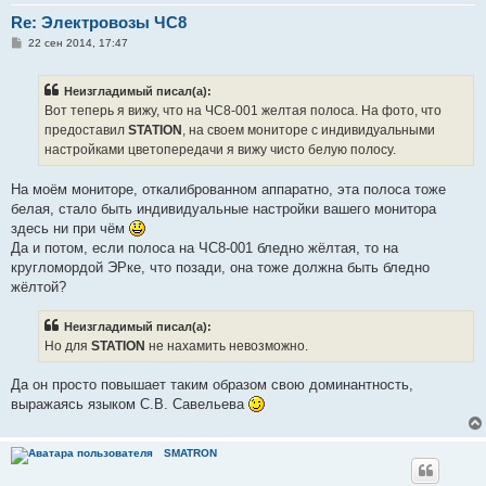
Re: Электровозы ЧС8
С
22 сен 2014, 17:47
о
о
б
Неизгладимый писал(а):
щ
е
Вот теперь я вижу, что на ЧС8-001 желтая полоса. На фото, что
н
предоставил
STATION
, на своем мониторе с индивидуальными
и
е
настройками цветопередачи я вижу чисто белую полосу.
На моём мониторе, откалиброванном аппаратно, эта полоса тоже
белая, стало быть индивидуальные настройки вашего монитора
здесь ни при чём
Да и потом, если полоса на ЧС8-001 бледно жёлтая, то на
кругломордой ЭРке, что позади, она тоже должна быть бледно
жёлтой?
Неизгладимый писал(а):
Но для
STATION
не нахамить невозможно.
Да он просто повышает таким образом свою доминантность,
выражаясь языком С.В. Савельева
SMATRON