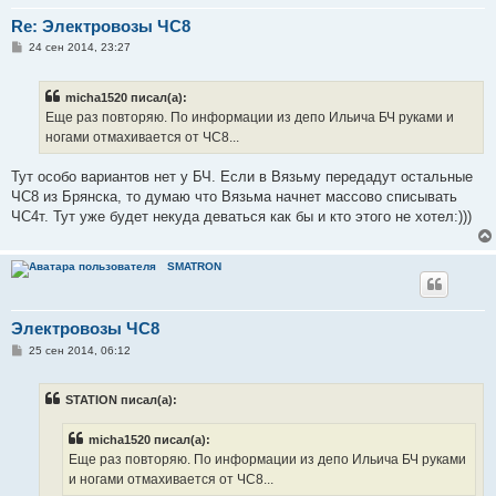
Re: Электровозы ЧС8
С
24 сен 2014, 23:27
о
о
б
micha1520 писал(а):
щ
е
Еще раз повторяю. По информации из депо Ильича БЧ руками и
н
ногами отмахивается от ЧС8...
и
е
Тут особо вариантов нет у БЧ. Если в Вязьму передадут остальные
ЧС8 из Брянска, то думаю что Вязьма начнет массово списывать
ЧС4т. Тут уже будет некуда деваться как бы и кто этого не хотел:)))
SMATRON
Электровозы ЧС8
С
25 сен 2014, 06:12
о
о
б
STATION писал(а):
щ
е
н
micha1520 писал(а):
и
е
Еще раз повторяю. По информации из депо Ильича БЧ руками
и ногами отмахивается от ЧС8...