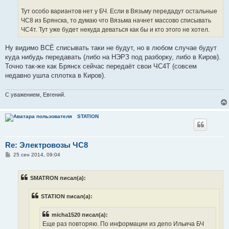
Тут особо вариантов нет у БЧ. Если в Вязьму передадут остальные
ЧС8 из Брянска, то думаю что Вязьма начнет массово списывать
ЧС4т. Тут уже будет некуда деваться как бы и кто этого не хотел.
Ну видимо ВСЁ списывать таки не будут, но в любом случае будут
куда нибудь передавать (либо на НЭРЗ под разборку, либо в Киров).
Точно так-же как Брянск сейчас передаёт свои ЧС4Т (совсем
недавно ушла сплотка в Киров).
С уважением, Евгений.
STATION
Re: Электровозы ЧС8
С
25 сен 2014, 09:04
о
о
б
SMATRON писал(а):
щ
е
н
STATION писал(а):
и
е
micha1520 писал(а):
Еще раз повторяю. По информации из депо Ильича БЧ