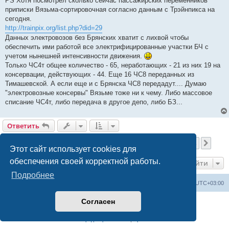
PS Хотя посмотрел сколько сейчас пассажирских переменников
приписки Вязьма-сортировочная согласно данным с Трэйнпикса на
сегодня.
http://trainpix.org/list.php?did=29
Данных электровозов без Брянских хватит с лихвой чтобы
обеспечить ими работой все электрифицированные участки БЧ с
учетом нынешней интенсивности движения.
Только ЧС4т общее количество - 65, неработающих - 21 из них 19 на
консервации, действующих - 44. Еще 16 ЧС8 переданных из
Тимашевской. А если еще и с Брянска ЧС8 передадут.... Думаю
"электровозные консервы" Вязьме тоже ни к чему. Либо массовое
списание ЧС4т, либо передача в другое депо, либо БЗ...
Ответить
Страница
11
из
24
1
9
10
11
12
13
24
Пред.
След
578 сообщений
…
…
Этот сайт использует cookies для
обеспечения своей корректной работы.
Перейти
Подробнее
Railwayz.info
Список форумов
Часовой пояс:
UTC+03:00
Согласен
Создано на основе
phpBB
® Forum Software © phpBB Limited
Русская поддержка phpBB
Конфиденциальность
|
Правила