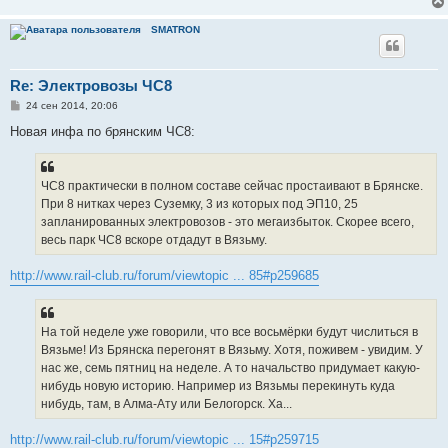
SMATRON
Re: Электровозы ЧС8
С
24 сен 2014, 20:06
о
о
Новая инфа по брянским ЧС8:
б
щ
е
н
ЧС8 практически в полном составе сейчас простаивают в Брянске.
и
е
При 8 нитках через Суземку, 3 из которых под ЭП10, 25
запланированных электровозов - это мегаизбыток. Скорее всего,
весь парк ЧС8 вскоре отдадут в Вязьму.
http://www.rail-club.ru/forum/viewtopic ... 85#p259685
На той неделе уже говорили, что все восьмёрки будут числиться в
Вязьме! Из Брянска перегонят в Вязьму. Хотя, поживем - увидим. У
нас же, семь пятниц на неделе. А то начальство придумает какую-
нибудь новую историю. Например из Вязьмы перекинуть куда
нибудь, там, в Алма-Ату или Белогорск. Ха...
http://www.rail-club.ru/forum/viewtopic ... 15#p259715