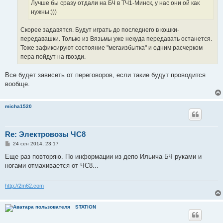
е
Лучше бы сразу отдали на БЧ в ТЧ1-Минск, у нас они ой как
нужны:)))
Скорее задавятся. Будут играть до последнего в кошки-
передавашки. Только из Вязьмы уже некуда передавать останется.
Тоже зафиксируют состояние "мегаизбытка" и одним расчерком
пера пойдут на гвозди.
Все будет зависеть от переговоров, если такие будут проводится
вообще.
micha1520
Re: Электровозы ЧС8
С
24 сен 2014, 23:17
о
о
Еще раз повторяю. По информации из депо Ильича БЧ руками и
б
ногами отмахивается от ЧС8...
щ
е
н
и
http://2m62.com
е
STATION