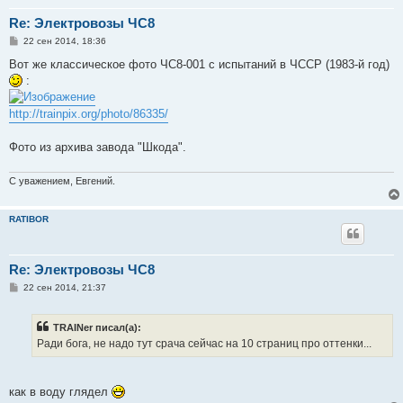
Re: Электровозы ЧС8
С
22 сен 2014, 18:36
о
о
Вот же классическое фото ЧС8-001 с испытаний в ЧССР (1983-й год)
б
:
щ
е
н
http://trainpix.org/photo/86335/
и
е
Фото из архива завода "Шкода".
С уважением, Евгений.
RATIBOR
Re: Электровозы ЧС8
С
22 сен 2014, 21:37
о
о
б
TRAINer писал(а):
щ
е
Ради бога, не надо тут срача сейчас на 10 страниц про оттенки...
н
и
е
как в воду глядел