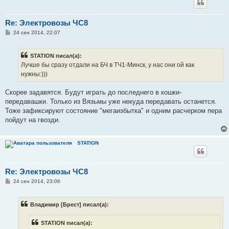
Re: Электровозы ЧС8
С
24 сен 2014, 22:07
о
о
б
STATION писал(а):
щ
е
Лучше бы сразу отдали на БЧ в ТЧ1-Минск, у нас они ой как
н
нужны:)))
и
е
Скорее задавятся. Будут играть до последнего в кошки-
передавашки. Только из Вязьмы уже некуда передавать останется.
Тоже зафиксируют состояние "мегаизбытка" и одним расчерком пера
пойдут на гвозди.
STATION
Re: Электровозы ЧС8
С
24 сен 2014, 23:06
о
о
б
Владимир [Брест] писал(а):
щ
е
н
STATION писал(а):
и