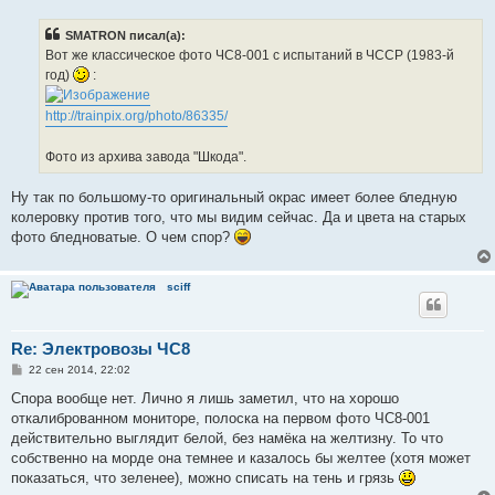
о
б
SMATRON писал(а):
щ
е
Вот же классическое фото ЧС8-001 с испытаний в ЧССР (1983-й
н
год)
:
и
е
http://trainpix.org/photo/86335/
Фото из архива завода "Шкода".
Ну так по большому-то оригинальный окрас имеет более бледную
колеровку против того, что мы видим сейчас. Да и цвета на старых
фото бледноватые. О чем спор?
sciff
Re: Электровозы ЧС8
С
22 сен 2014, 22:02
о
о
Спора вообще нет. Лично я лишь заметил, что на хорошо
б
откалиброванном мониторе, полоска на первом фото ЧС8-001
щ
е
действительно выглядит белой, без намёка на желтизну. То что
н
собственно на морде она темнее и казалось бы желтее (хотя может
и
е
показаться, что зеленее), можно списать на тень и грязь