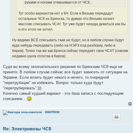
руками и ногами отмахивается от ЧС8...
Тут особо вариантов нет у БЧ. Если в Вязьму передадут
остальные ЧС8 из Брянска, то думаю что Вязьма начнет
массово списывать ЧС4т. Тут уже будет некуда деваться как бы
и кто этого не хотел.
Ну видимо ВСЁ списывать таки не будут, но в любом случае будут
куда нибудь передавать (либо на НЭРЗ под разборку, либо в
Киров). Точно так-же как Брянск сейчас передаёт свои ЧС4Т (совсем
недавно ушла сплотка в Киров).
Судя во всему окончательного решения по Брянским ЧС8 еще не
принято. В любом случае сейчас все будет зависеть от ситуации на
Украине. Если возить будет некого и нечего, то очередной
"перетрубации" не избежать. Вопрос только куда будут
"перетрубировать":)))
Конечно самый худший вариант - это база запаса с последующим
списанием...
SMATRON
Re: Электровозы ЧС8