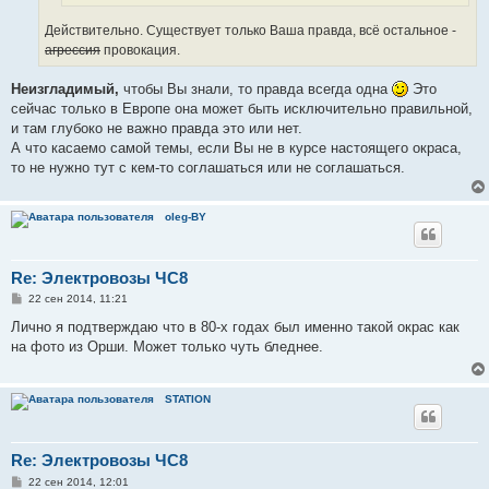
Действительно. Существует только Ваша правда, всё остальное -
агрессия
провокация.
Неизгладимый,
чтобы Вы знали, то правда всегда одна
Это
сейчас только в Европе она может быть исключительно правильной,
и там глубоко не важно правда это или нет.
А что касаемо самой темы, если Вы не в курсе настоящего окраса,
то не нужно тут с кем-то соглашаться или не соглашаться.
oleg-BY
Re: Электровозы ЧС8
С
22 сен 2014, 11:21
о
о
Лично я подтверждаю что в 80-х годах был именно такой окрас как
б
на фото из Орши. Может только чуть бледнее.
щ
е
н
и
STATION
е
Re: Электровозы ЧС8
С
22 сен 2014, 12:01