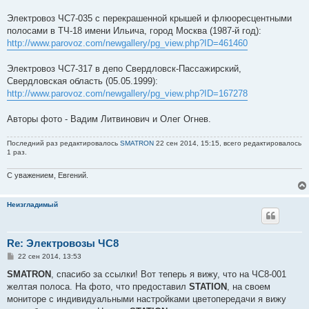
Электровоз ЧС7-035 с перекрашенной крышей и флюоресцентными
полосами в ТЧ-18 имени Ильича, город Москва (1987-й год):
http://www.parovoz.com/newgallery/pg_view.php?ID=461460
Электровоз ЧС7-317 в депо Свердловск-Пассажирский,
Свердловская область (05.05.1999):
http://www.parovoz.com/newgallery/pg_view.php?ID=167278
Авторы фото - Вадим Литвинович и Олег Огнев.
Последний раз редактировалось
SMATRON
22 сен 2014, 15:15, всего редактировалось
1 раз.
С уважением, Евгений.
Неизгладимый
Re: Электровозы ЧС8
С
22 сен 2014, 13:53
о
о
SMATRON
, спасибо за ссылки! Вот теперь я вижу, что на ЧС8-001
б
желтая полоса. На фото, что предоставил
STATION
, на своем
щ
е
мониторе с индивидуальными настройками цветопередачи я вижу
н