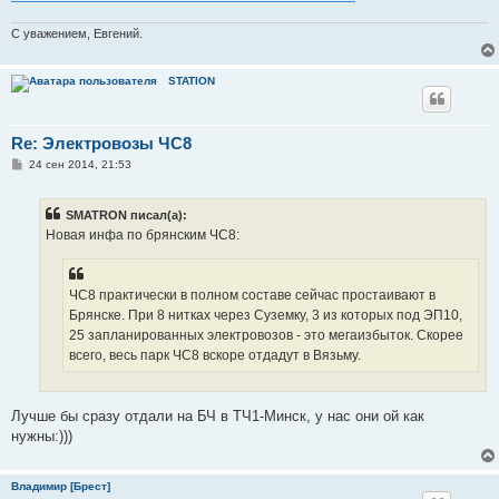
С уважением, Евгений.
STATION
Re: Электровозы ЧС8
С
24 сен 2014, 21:53
о
о
б
SMATRON писал(а):
щ
е
Новая инфа по брянским ЧС8:
н
и
е
ЧС8 практически в полном составе сейчас простаивают в
Брянске. При 8 нитках через Суземку, 3 из которых под ЭП10,
25 запланированных электровозов - это мегаизбыток. Скорее
всего, весь парк ЧС8 вскоре отдадут в Вязьму.
Лучше бы сразу отдали на БЧ в ТЧ1-Минск, у нас они ой как
нужны:)))
Владимир [Брест]