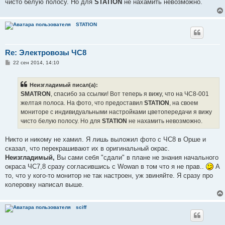
чисто белую полосу. Но для
STATION
не нахамить невозможно.
и
е
STATION
Re: Электровозы ЧС8
С
22 сен 2014, 14:10
о
о
б
Неизгладимый писал(а):
щ
е
SMATRON
, спасибо за ссылки! Вот теперь я вижу, что на ЧС8-001
н
желтая полоса. На фото, что предоставил
STATION
, на своем
и
е
мониторе с индивидуальными настройками цветопередачи я вижу
чисто белую полосу. Но для
STATION
не нахамить невозможно.
Никто и никому не хамил. Я лишь выложил фото с ЧС8 в Орше и
сказал, что перекрашивают их в оригинальный окрас.
Неизгладимый,
Вы сами себя "сдали" в плане не знания начального
окраса ЧС7,8 сразу согласившись с Wowan в том что я не прав..
А
то, что у кого-то монитор не так настроен, уж звиняйте. Я сразу про
колеровку написал выше.
sciff