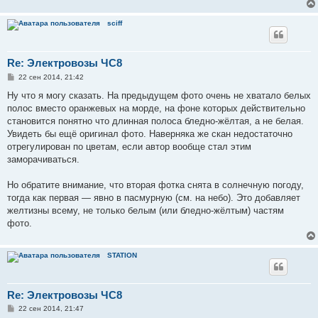
sciff
Re: Электровозы ЧС8
С
22 сен 2014, 21:42
о
о
Ну что я могу сказать. На предыдущем фото очень не хватало белых
б
полос вместо оранжевых на морде, на фоне которых действительно
щ
е
становится понятно что длинная полоса бледно-жёлтая, а не белая.
н
Увидеть бы ещё оригинал фото. Наверняка же скан недостаточно
и
е
отрегулирован по цветам, если автор вообще стал этим
заморачиваться.
Но обратите внимание, что вторая фотка снята в солнечную погоду,
тогда как первая — явно в пасмурную (см. на небо). Это добавляет
желтизны всему, не только белым (или бледно-жёлтым) частям
фото.
STATION
Re: Электровозы ЧС8
С
22 сен 2014, 21:47
о