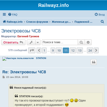
Railwayz.info
FAQ
Вход
П
Railwayz.info
Список форумов
Железные дороги
Подвижной состав
о
Электровозы ЧС8
и
Модератор:
Евгений Громов
с
Поиск
Расширен
Ответить
к
Страница
11
из
24
1
9
10
11
12
13
24
Пред.
След
578 сообщений
…
…
STATION
Re: Электровозы ЧС8
С
22 сен 2014, 10:03
о
о
б
Неизгладимый писал(а):
щ
е
н
STATION писал(а):
и
е
Ну так кто провокатором выступает-то?
Один
провоцирует, а второй поддакивает.