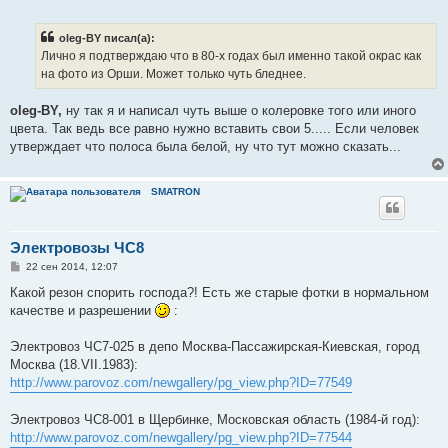
о
о
б
oleg-BY писал(а):
щ
е
Лично я подтверждаю что в 80-х годах был именно такой окрас как
н
на фото из Орши. Может только чуть бледнее.
и
е
oleg-BY,
ну так я и написал чуть выше о колеровке того или иного
цвета. Так ведь все равно нужно вставить свои 5..... Если человек
утверждает что полоса была белой, ну что тут можно сказать...
SMATRON
Электровозы ЧС8
С
22 сен 2014, 12:07
о
о
Какой резон спорить господа?! Есть же старые фотки в нормальном
б
качестве и разрешении
:
щ
е
н
Электровоз ЧС7-025 в депо Москва-Пассажирская-Киевская, город
и
е
Москва (18.VII.1983):
http://www.parovoz.com/newgallery/pg_view.php?ID=77549
Электровоз ЧС8-001 в Щербинке, Московская область (1984-й год):
http://www.parovoz.com/newgallery/pg_view.php?ID=77544