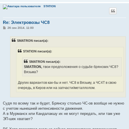
STATION
Re: Электровозы ЧС8
С
26 сен 2014, 11:00
о
о
б
SMATRON писал(а):
щ
е
н
STATION писал(а):
и
е
SMATRON писал(а):
SMATRON,
твои предположения о судьбе брянских ЧС8?
Вязьма?
Других вариантов как-бы и нет. ЧС8 в Вязьму, а ЧС4Т в свою
очередь, в Киров или на запчасти/металлолом.
Судя по всему так и будет, Брянску столько ЧС-ов вообще не нужно
с учетом нынешней интенсивности движения.
А в Мурманск или Кандалакшу их не могут передать, или там уже
ЭП-шек хватает?