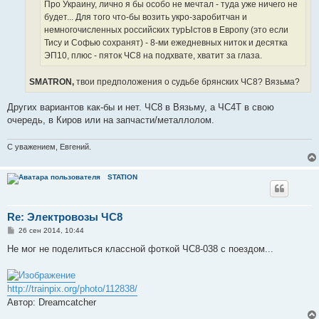
е
Про Украину, лично я бы особо не мечтал - туда уже ничего не
будет... Для того что-бы возить укро-заробитчан и
немногочисленных российских турЫстов в Европу (это если
Тису и Софью сохранят) - 8-ми ежедневных ниток и десятка
ЭП10, плюс - пяток ЧС8 на подхвате, хватит за глаза.
SMATRON,
твои предположения о судьбе брянских ЧС8? Вязьма?
Других вариантов как-бы и нет. ЧС8 в Вязьму, а ЧС4Т в свою
очередь, в Киров или на запчасти/металлолом.
С уважением, Евгений.
STATION
Re: Электровозы ЧС8
С
26 сен 2014, 10:44
о
о
Не мог не поделиться классной фоткой ЧС8-038 с поездом...
б
щ
е
н
http://trainpix.org/photo/112838/
и
е
Автор: Dreamcatcher