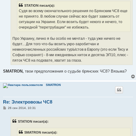
н
STATION писал(а):
и
е
Судя во всему окончательного решения по Брянским ЧС8 еще
не принято. В любом случае сейчас все будет зависеть от
ситуации на Украине. Если возить будет некого и нечего, то
очередной "перетрубации" не избежать.
Про Украину, лично я бы особо не мечтал - туда уже ничего не
будет... Для того что-бы возить укро-заробитчан и
немногочисленных российских турЫстов в Европу (это если Тису и
Софью сохранят) - 8-ми ежедневных ниток и десятка ЭП10, плюс -
пяток ЧС8 на подхвате, хватит за глаза.
SMATRON,
твои предположения о судьбе брянских ЧС8? Вязьма?
SMATRON
Re: Электровозы ЧС8
С
26 сен 2014, 10:31
о
о
б
STATION писал(а):
щ
е
н
SMATRON писал(а):
и