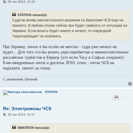
С
25 сен 2014, 12:15
о
о
б
STATION писал(а):
щ
е
Судя во всему окончательного решения по Брянским ЧС8 еще не
н
принято. В любом случае сейчас все будет зависеть от ситуации на
и
е
Украине. Если возить будет некого и нечего, то очередной
"перетрубации" не избежать.
Про Украину, лично я бы особо не мечтал - туда уже ничего не
будет... Для того что-бы возить укро-заробитчан и немногочисленных
российских турЫстов в Европу (это если Тису и Софью сохранят) -
8-ми ежедневных ниток и десятка ЭП10, плюс - пяток ЧС8 на
подхвате, хватит за глаза.
С уважением, Евгений.
STATION
Re: Электровозы ЧС8
С
25 сен 2014, 13:17
о
о
б
SMATRON писал(а):
щ
е