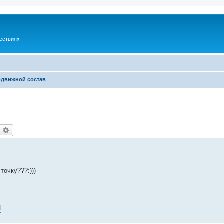
шествиях
одвижной состав
оиск
Расширенный поиск
точку???:)))
d