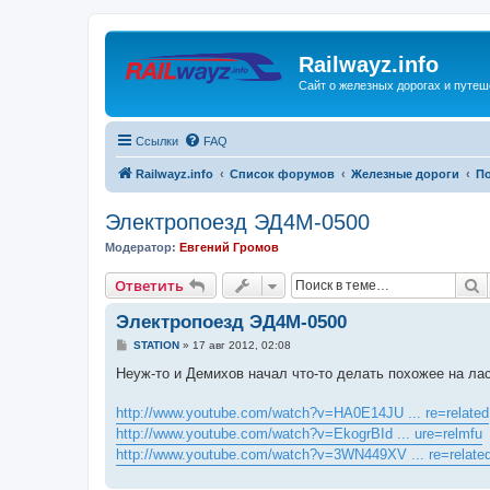
Railwayz.info
Сайт о железных дорогах и путе
Ссылки
FAQ
Railwayz.info
Список форумов
Железные дороги
П
Электропоезд ЭД4М-0500
Модератор:
Евгений Громов
П
Ответить
Электропоезд ЭД4М-0500
С
STATION
»
17 авг 2012, 02:08
о
о
Неуж-то и Демихов начал что-то делать похожее на лас
б
щ
е
http://www.youtube.com/watch?v=HA0E14JU ... re=related
н
http://www.youtube.com/watch?v=EkogrBId ... ure=relmfu
и
е
http://www.youtube.com/watch?v=3WN449XV ... re=relate