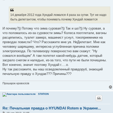
о
о
б
щ
е
14 декабря 2012 года Хундай ломался 4 раза за сутки. Тут не надо
н
быть дилетантом, чтобы понимать почему Хундай ломается
и
е
И почему?)) Потому что зима суровая?)) Так и шо?)) Ну суровая, а
что поломалось из-за суровости зимы? Колеса поотлетали, вагоны
расцепились, туалет замерз, машинист уснул, токоприемники на
проводах повисли? Что? Расскажите мне ув. НеДилетант. Мне как
человеку шарящему, интересна углубленная причина поломки
электропоезда. По телевизору поверхностно вам скажут: "Ну
сомался вообщем" А там полетел какой-нибудь датчик, который
засрало снегом и наледью, из-за того, что пути не были почищены.
Вот конечно, значит поэтому Хундай г.....о.
Ну так расскажите, вы наш осведомленный правдоруб, знающий
печальную правду о Хундае??? Причины???
Прошарок кровосiciв
STATION
Re: Печальная правда о HYUNDAI Rotem в Украине...
С
19 апр 2013, 11:55