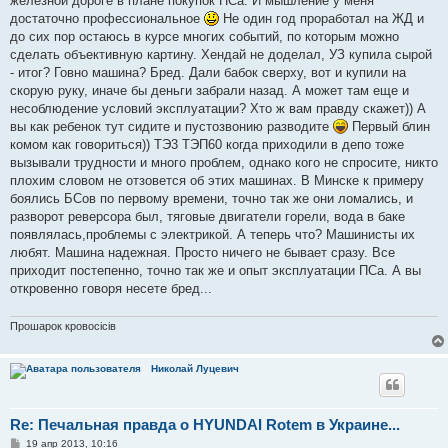
железной дороге в плане покупок ПСа. И мышление у меня
щ
е
достаточно профессиональное
Не один год проработал на ЖД и
н
до сих пор остаюсь в курсе многих событий, по которым можно
и
е
сделать объективную картину. Хендай не доделал, УЗ купила сырой
- итог? Говно машина? Бред. Дали бабок сверху, вот и купили на
скорую руку, иначе бы деньги забрали назад. А может там еще и
несоблюдение условий эксплуатации? Хто ж вам правду скажет)) А
вы как ребенок тут сидите и пустозвонию разводите
Первый блин
комом как говориться)) ТЭ3 ТЭП60 когда приходили в депо тоже
вызывали трудности и много проблем, однако кого не спросите, никто
плохим словом не отзовется об этих машинах. В Минске к примеру
боялись БСов по первому времени, точно так же они ломались, и
разворот реверсора был, тяговые двигатели горели, вода в баке
появлялась,проблемы с электрикой. А теперь что? Машинисты их
любят. Машина надежная. Просто ничего не бывает сразу. Все
приходит постепенно, точно так же и опыт эксплуатации ПСа. А вы
откровенно говоря несете бред...
Прошарок кровосiciв
Николай Луцевич
Re: Печальная правда о HYUNDAI Rotem в Украине...
С
19 апр 2013, 10:16