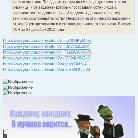
частых поломок. Поезда, которыми два месяца путешествовали
украинцы и от задержек которых пострадали сотни людей,
оказывается - недоделанные. И подлежат дополнительному
техническому вмешательству. Несмотря на это, немало нареканий
от корейцев прозвучало и в сторону украинского заказчика. Выпуск
ТСН за 27 декабря 2012 года
http://www.youtube.com/watch?v=ng2f5NPyMEw
http://www.youtube.com/watch?v=iUrKV51En5M
http://www.youtube.com/watch?v=FsuDUWVqqr8
http://www.youtube.com/watch?v=3DVeiUdNQxU
http://www.youtube.com/watch?v=bstcoDobyl4
http://www.youtube.com/watch?v=nkVM8JLpiqM