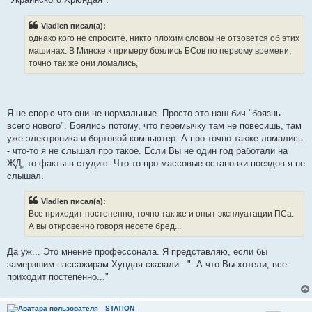
Vladlen писал(а):
однако кого не спросите, никто плохим словом не отзовется об этих
машинах. В Минске к примеру боялись БСов по первому времени,
точно так же они ломались,
Я не спорю что они не нормальные. Просто это наш бич "боязнь
всего нового". Боялись потому, что перемычку там не повесишь, там
уже электроника и бортовой компьютер. А про точно также ломались
- что-то я не слышал про такое. Если Вы не один год работали на
ЖД, то факты в студию. Что-то про массовые остановки поездов я не
слышал.
Vladlen писал(а):
Все приходит постепенно, точно так же и опыт эксплуатации ПСа.
А вы откровенно говоря несете бред...
Да уж... Это мнение профессонала. Я представляю, если бы
замерзшим пассажирам Хундая сказали : "..А что Вы хотели, все
приходит постепенно..."
STATION