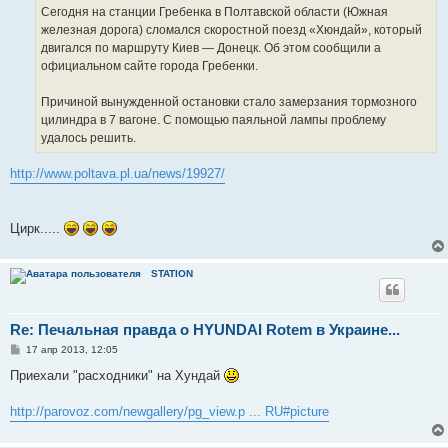
Сегодня на станции Гребенка в Полтавской области (Южная
железная дорога) сломался скоростной поезд «Хюндай», который
двигался по маршруту Киев — Донецк. Об этом сообщили а
официальном сайте города Гребенки.
Причиной вынужденной остановки стало замерзания тормозного
цилиндра в 7 вагоне. С помощью паяльной лампы проблему
удалось решить.
http://www.poltava.pl.ua/news/19927/
Цирк.....
STATION
Re: Печальная правда о HYUNDAI Rotem в Украине...
С
17 апр 2013, 12:05
о
о
Приехали "расходники" на Хундай
б
щ
е
http://parovoz.com/newgallery/pg_view.p ... RU#picture
н
и
е