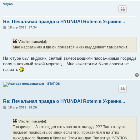
Vityas
Re: Печальная правда о HYUNDAI Rotem в Украине...
С
18 апр 2013, 17:34
о
о
б
Vladlen писал(а):
щ
е
Мне насрать как и где он ломается и как ему делают там ремонт
н
и
е
На ютубе был видосик, снятый замерзающими пассажирами посреди
поля в нехилый такой морозец... Мне кажется им было совсем не
насрать
STATION
Re: Печальная правда о HYUNDAI Rotem в Украине...
С
18 апр 2013, 18:26
о
о
б
Vladlen писал(а):
щ
е
Товарищи.... А кто ездил хоть раз на этом чуде??? Так вот пусть
н
посмеет поспорить со мной если что. Прокатился я на этих
и
е
выходных со Львова в Киев на Этом Хендае. Так вот ув. STATION,