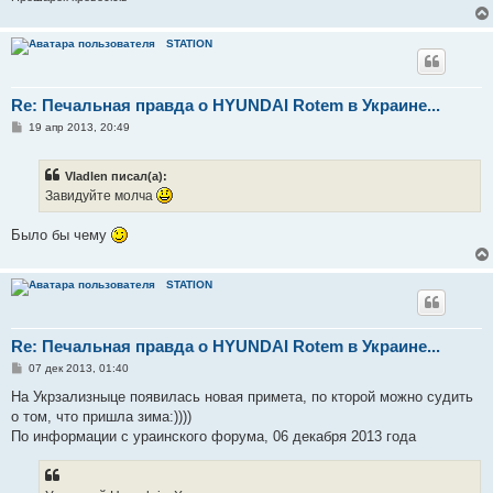
е
STATION
Re: Печальная правда о HYUNDAI Rotem в Украине...
С
19 апр 2013, 20:49
о
о
б
Vladlen писал(а):
щ
е
Завидуйте молча
н
и
е
Было бы чему
STATION
Re: Печальная правда о HYUNDAI Rotem в Украине...
С
07 дек 2013, 01:40
о
о
На Укрзализныце появилась новая примета, по кторой можно судить
б
о том, что пришла зима:))))
щ
е
По информации с ураинского форума, 06 декабря 2013 года
н
и
е