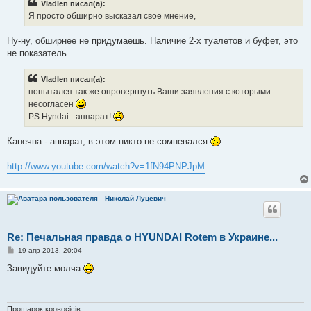
Vladlen писал(а):
Я просто обширно высказал свое мнение,
Ну-ну, обширнее не придумаешь. Наличие 2-х туалетов и буфет, это
не показатель.
Vladlen писал(а):
попытался так же опровергнуть Ваши заявления с которыми
несогласен
PS Hyndai - аппарат!
Канечна - аппарат, в этом никто не сомневался
http://www.youtube.com/watch?v=1fN94PNPJpM
Николай Луцевич
Re: Печальная правда о HYUNDAI Rotem в Украине...
С
19 апр 2013, 20:04
о
о
Завидуйте молча
б
щ
е
н
и
Прошарок кровосiciв