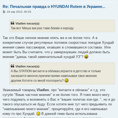
Re: Печальная правда о HYUNDAI Rotem в Украине...
С
19 апр 2013, 00:33
о
о
б
Vladlen писал(а):
щ
е
Так вот Миша как раз таки ближе к народу.
н
и
е
Так это Ваше личное мнение опять же и не более того. А в
конкретном случае регулярных поломок скоростных поездов Хундай
мнения самих пассажиров, ехавших в сломавшихся составах. Или
может быть Вы считаете, что у замерзнувших людей должно быть
мнение "даешь такой замечательный хундай УЗ"?
Vladlen писал(а):
А Вы STATION витаете в облаках,играете в детство и только
засераете многое,причем прямо навязывая свое мнение
другим.Хотите со мной поспорить?
Уважаемый товарищ
Vladlen
, про "витаете в облаках" и т.д. это
сугубо "Ваше частное мнение" и не более того. Я тоже много могу
чего подумать и возомнить о Вас и "ваших полетах кое-где..", но я до
такого опускаться не буду. Если хотите мне тут чего предьявить по
"навязыванию моего мнения", процитируйте, где я его навязывал
кому-то про Хундай.
В данной теме была использована