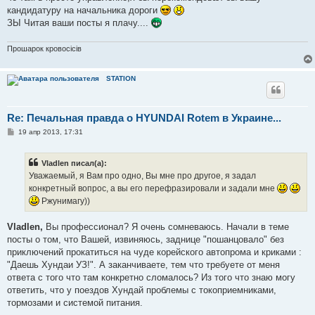
кандидатуру на начальника дороги
ЗЫ Читая ваши посты я плачу....
Прошарок кровосiciв
STATION
Re: Печальная правда о HYUNDAI Rotem в Украине...
С
19 апр 2013, 17:31
о
о
б
Vladlen писал(а):
щ
е
Уважаемый, я Вам про одно, Вы мне про другое, я задал
н
конкретный вопрос, а вы его перефразировали и задали мне
и
е
Ржунимагу))
Vladlen,
Вы профессионал? Я очень сомневаюсь. Начали в теме
посты о том, что Вашей, извиняюсь, заднице "пошанцовало" без
приключений прокатиться на чуде корейского автопрома и криками :
"Даешь Хундаи УЗ!". А заканчиваете, тем что требуете от меня
ответа с того что там конкретно сломалось? Из того что знаю могу
ответить, что у поездов Хундай проблемы с токоприемниками,
тормозами и системой питания.