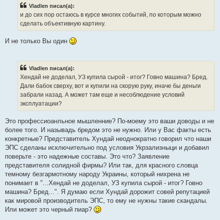
Vladlen писал(а):
и до сих пор остаюсь в курсе многих событий, по которым можно
сделать объективную картину.
И не только Вы один
Vladlen писал(а):
Хендай не доделал, УЗ купила сырой - итог? Говно машина? Бред.
Дали бабок сверху, вот и купили на скорую руку, иначе бы деньги
забрали назад. А может там еще и несоблюдение условий
эксплуатации?
Это профессиоанльное мышленние? По-моему это ваши доводы и не
более того. И называдь бредом это не нужно. Или у Вас факты есть
конкретные? Представитель Хундай неоднократно говорил что наши
ЭПС сделаны исключительно под условия Укрзализныци и добавил
поверьте - это надежные составы. Это что? Заявление
представителя солидной фирмы? Или так, для красного словца
темному безгармотному народу Украины, который нихрена не
понимает в "...Хендай не доделал, УЗ купила сырой - итог? Говно
машина? Бред...". Я думаю если Хундай дорожит совей репутацией
как мировой производитель ЭПС, то ему не нужны такие скандалы.
Или может это черный пиар?