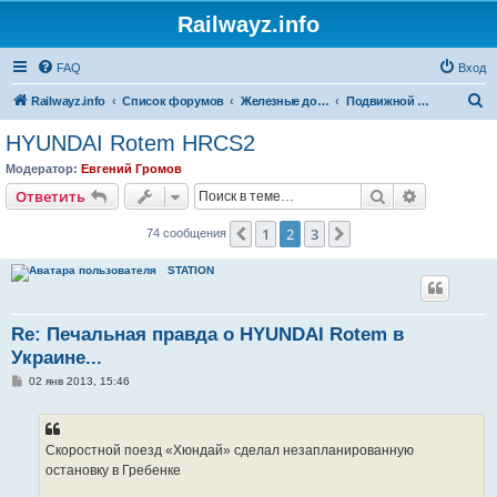
Railwayz.info
FAQ
Вход
П
Railwayz.info
Список форумов
Железные дороги
Подвижной состав
о
HYUNDAI Rotem HRCS2
и
Модератор:
Евгений Громов
с
Поиск
Расширен
Ответить
к
1
2
3
Пред.
След.
74 сообщения
STATION
Re: Печальная правда о HYUNDAI Rotem в
Украине...
С
02 янв 2013, 15:46
о
о
б
щ
е
Скоростной поезд «Хюндай» сделал незапланированную
н
остановку в Гребенке
и
е