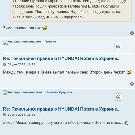
Утренний Hyundai с Харькова не выехал сегодня даже на посадку
пассажиров. Пошли крюковские вагоны под ВЛ82м с большим
опозданием. Пока раздуплились. Надо было Шкоду пускать на
Киев, а вагоны под ЧС7 на Симферополь.
Зима пришла однако
Wowan
Re: Печальная правда о HYUNDAI Rotem в Украине...
С
07 дек 2013, 16:19
о
о
Между тем, вчера в Киеве выпал первый снег. Второй день лежит.
б
щ
е
н
и
Николай Луцевич
е
Re: Печальная правда о HYUNDAI Rotem в Украине...
С
12 янв 2014, 15:53
о
о
Зима? Может криворучье у кого-то обострилось? Вот и не выехал)))
б
щ
е