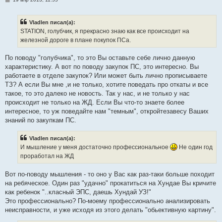
о
о
б
Vladlen писал(а):
щ
е
STATION, голубчик, я прекрасно знаю как все происходит на
н
железной дороге в плане покупок ПСа.
и
е
По поводу "голубчика", то это Вы оставьте себе лично данную
характеристику. А вот по поводу закупок ПС, это интересно. Вы
работаете в отделе закупок? Или может быть лично прописываете
ТЗ? А если Вы мне ,и не только, хотите поведать про откаты и все
такое, то это далеко не новость. Так у нас, и не только у нас
происходит не только на ЖД. Если Вы что-то знаете более
интересное, то уж поведайте нам "темным", откройтезавесу Ваших
знаний по закупкам ПС.
Vladlen писал(а):
И мышление у меня достаточно профессиональное
Не один год
проработал на ЖД
Вот по-поводу мышления - то оно у Вас как раз-таки больше походит
на ребяческое. Один раз "удачно" прокатиться на Хундае Вы кричите
как ребенок "..класный ЭПС, даешь Хундай УЗ!"
Это профессионально? По-моему профессионально анализировать
неисправности, и уже исходя из этого делать "обьективную картину".