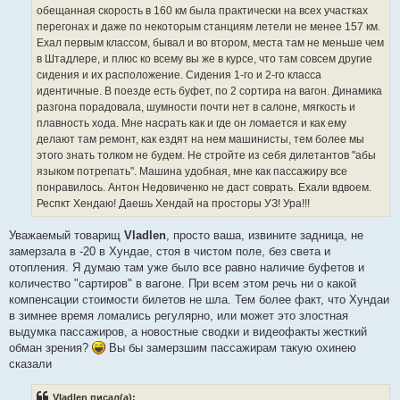
обещанная скорость в 160 км была практически на всех участках
перегонах и даже по некоторым станциям летели не менее 157 км.
Ехал первым классом, бывал и во втором, места там не меньше чем
в Штадлере, и плюс ко всему вы же в курсе, что там совсем другие
сидения и их расположение. Сидения 1-го и 2-го класса
идентичные. В поезде есть буфет, по 2 сортира на вагон. Динамика
разгона порадовала, шумности почти нет в салоне, мягкость и
плавность хода. Мне насрать как и где он ломается и как ему
делают там ремонт, как ездят на нем машинисты, тем более мы
этого знать толком не будем. Не стройте из себя дилетантов "абы
языком потрепать". Машина удобная, мне как пассажиру все
понравилось. Антон Недовиченко не даст соврать. Ехали вдвоем.
Респкт Хендаю! Даешь Хендай на просторы УЗ! Ура!!!
Уважаемый товарищ
Vladlen
, просто ваша, извините задница, не
замерзала в -20 в Хундае, стоя в чистом поле, без света и
отопления. Я думаю там уже было все равно наличие буфетов и
количество "сартиров" в вагоне. При всем этом речь ни о какой
компенсации стоимости билетов не шла. Тем более факт, что Хундаи
в зимнее время ломались регулярно, или может это злостная
выдумка пассажиров, а новостные сводки и видеофакты жесткий
обман зрения?
Вы бы замерзшим пассажирам такую охинею
сказали
Vladlen писал(а):