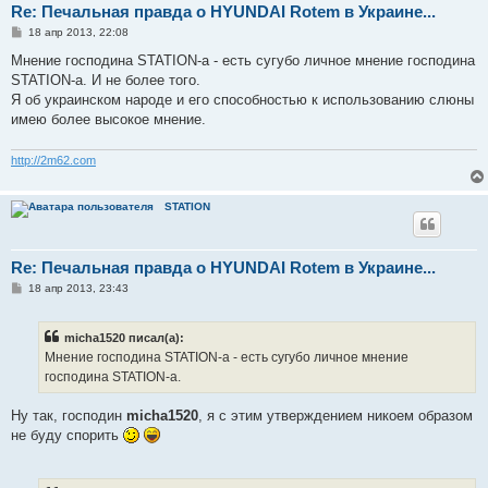
Re: Печальная правда о HYUNDAI Rotem в Украине...
С
18 апр 2013, 22:08
о
о
Мнение господина STATION-а - есть сугубо личное мнение господина
б
STATION-а. И не более того.
щ
е
Я об украинском народе и его способностью к использованию слюны
н
имею более высокое мнение.
и
е
http://2m62.com
STATION
Re: Печальная правда о HYUNDAI Rotem в Украине...
С
18 апр 2013, 23:43
о
о
б
micha1520 писал(а):
щ
е
Мнение господина STATION-а - есть сугубо личное мнение
н
господина STATION-а.
и
е
Ну так, господин
micha1520
, я с этим утверждением никоем образом
не буду спорить