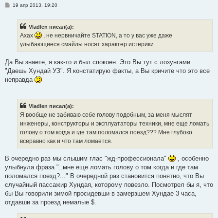
С
19 апр 2013, 19:20
о
о
б
Vladlen писал(а):
щ
е
Ахах
, не нервничайте STATION, а то у вас уже даже
н
улыбающиеся смайлы носят характер истерики...
и
е
Да Вы знаете, я как-то и был спокоен. Это Вы тут с лозунгами
"Даешь Хундай УЗ". Я констатирую факты, а Вы кричите что это все
неправда
Vladlen писал(а):
Я вообще не забиваю себе голову подобным, за меня мыслят
инженеры, конструкторы и эксплуататоры техники, мне еще ломать
голову о том когда и где там поломался поезд??? Мне глубоко
всеравно как и что там ломается.
В очередно раз мы слышим глас "жд-профессионала"
, особенно
улыбнула фраза "..мне еще ломать голову о том когда и где там
поломался поезд?..." В очередной раз становится понятно, что Вы
случайный пассажир Хундая, которому повезло. Посмотрел бы я, что
бы Вы говорили зимой просидевши в замерзшем Хундае 3 часа,
отдавши за проезд немалые $.