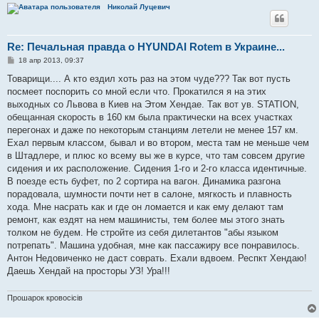
Николай Луцевич
Re: Печальная правда о HYUNDAI Rotem в Украине...
С
18 апр 2013, 09:37
о
о
Товарищи.... А кто ездил хоть раз на этом чуде??? Так вот пусть
б
посмеет поспорить со мной если что. Прокатился я на этих
щ
е
выходных со Львова в Киев на Этом Хендае. Так вот ув. STATION,
н
обещанная скорость в 160 км была практически на всех участках
и
е
перегонах и даже по некоторым станциям летели не менее 157 км.
Ехал первым классом, бывал и во втором, места там не меньше чем
в Штадлере, и плюс ко всему вы же в курсе, что там совсем другие
сидения и их расположение. Сидения 1-го и 2-го класса идентичные.
В поезде есть буфет, по 2 сортира на вагон. Динамика разгона
порадовала, шумности почти нет в салоне, мягкость и плавность
хода. Мне насрать как и где он ломается и как ему делают там
ремонт, как ездят на нем машинисты, тем более мы этого знать
толком не будем. Не стройте из себя дилетантов "абы языком
потрепать". Машина удобная, мне как пассажиру все понравилось.
Антон Недовиченко не даст соврать. Ехали вдвоем. Респкт Хендаю!
Даешь Хендай на просторы УЗ! Ура!!!
Прошарок кровосiciв