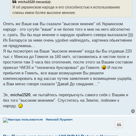
micha1520 писал(а):
Я об украинском народе и его способностью к использованию
слюны имею более высокое мнение.
Опять же Ваше как Вы сказали "высокое мнение" об Украинском
народе - это сугубо "ваше" и не более того и мне на него абсолютно
н..срать. Вы бы еще мнение о народах крайнего севера высказали:))))
Из Беларуси за ними очень удобно наблюдать, картинка обьективнее
не придумаешь...
Я бы посмотрел на Ваше "высокое мнение" когда бы Вы отдавши 220
тыс с Минска до Гомеля за 160 км/ч, остановились в чистом поле и
простояли там 3 часа без отопления, после этого за Вашим составом
приехал ЧМЭ3 и "тихенечка буксировал" до Гомеля.
И после
прибытия в Гомель, все ваши возмущения Вы решили
компенсировать в жд кассах путем заявления о возмещении ущерба,
а Вам мягко говоря сказали "Давай До свидания...."
Эх,
micha1520
, не пытайтесь перепрыгнуть самого себя с Вашим и
без того "высоким мнением". Спуститесь на Землю, поближе к
народу.
Николай Луцевич