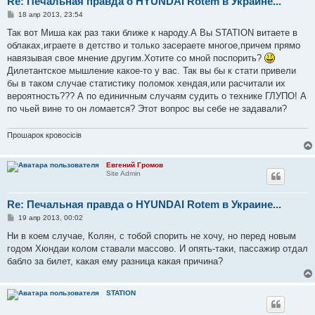
Re: Печальная правда о HYUNDAI Rotem в Украине...
С
18 апр 2013, 23:54
о
о
Так вот Миша как раз таки ближе к народу.А Вы STATION витаете в
б
облаках,играете в детство и только засераете многое,причем прямо
щ
е
навязывая свое мнение другим.Хотите со мной поспорить?
н
Дилетантское мышление какое-то у вас. Так вы бы к стати привели
и
е
бы в таком случае статистику поломок хендая,или расчитали их
вероятность??? А по единичным случаям судить о технике ГЛУПО! А
по чьей вине то он ломается? Этот вопрос вы себе не задавали?
Прошарок кровосiciв
Евгений Громов
Site Admin
Re: Печальная правда о HYUNDAI Rotem в Украине...
С
19 апр 2013, 00:02
о
о
Ни в коем случае, Колян, с тобой спорить не хочу, но перед новым
б
годом Хюндаи колом ставали массово. И опять-таки, пассажир отдал
щ
е
бабло за билет, какая ему разница какая причина?
н
и
е
STATION