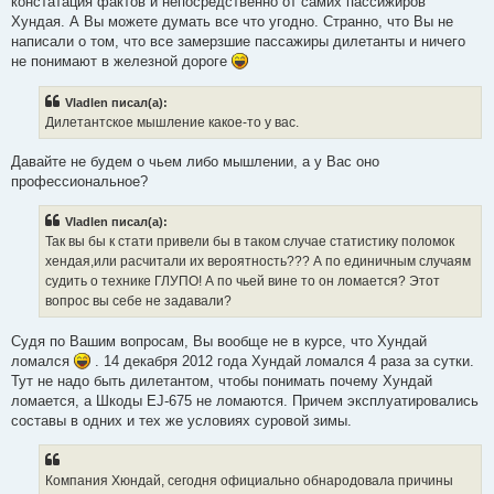
констатация фактов и непосредственно от самих пассижиров
Хундая. А Вы можете думать все что угодно. Странно, что Вы не
написали о том, что все замерзшие пассажиры дилетанты и ничего
не понимают в железной дороге
Vladlen писал(а):
Дилетантское мышление какое-то у вас.
Давайте не будем о чьем либо мышлении, а у Вас оно
профессиональное?
Vladlen писал(а):
Так вы бы к стати привели бы в таком случае статистику поломок
хендая,или расчитали их вероятность??? А по единичным случаям
судить о технике ГЛУПО! А по чьей вине то он ломается? Этот
вопрос вы себе не задавали?
Судя по Вашим вопросам, Вы вообще не в курсе, что Хундай
ломался
. 14 декабря 2012 года Хундай ломался 4 раза за сутки.
Тут не надо быть дилетантом, чтобы понимать почему Хундай
ломается, а Шкоды EJ-675 не ломаются. Причем эксплуатировались
составы в одних и тех же условиях суровой зимы.
Компания Хюндай, сегодня официально обнародовала причины