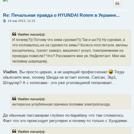
Re: Печальная правда о HYUNDAI Rotem в Украине...
С
19 апр 2013, 12:15
о
о
б
Vladlen писал(а):
щ
е
И почему?)) Потому что зима суровая?)) Так и шо?)) Ну суровая, а
н
что поломалось из-за суровости зимы? Колеса поотлетали, вагоны
и
е
расцепились, туалет замерз, машинист уснул, токоприемники на
проводах повисли? Что? Расскажите мне ув. НеДилетант. Мне как
человеку шарящему,
Vladlen
, Вы просто циркач, а не шарящий профессионал
Тогда
обьясните мне, почему Шкода не встает колом, Сапсан, Экр1,
Штадлер? А с колесами - это уже уголовщиной попахивает...
Vladlen писал(а):
интересна углубленная причина поломки электропоезда.
Да обычным пассажирам глубоко по-барабану что там сломалось.
Факт что это происходит регулярно и почему-то только с Хундаями.
Vladlen писал(а):