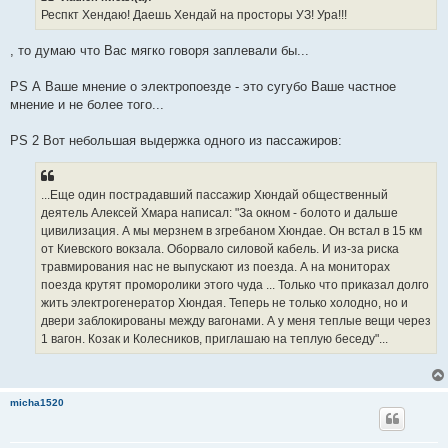
Респкт Хендаю! Даешь Хендай на просторы УЗ! Ура!!!
, то думаю что Вас мягко говоря заплевали бы...
PS А Ваше мнение о электропоезде - это сугубо Ваше частное
мнение и не более того...
PS 2 Вот небольшая выдержка одного из пассажиров:
...Еще один пострадавший пассажир Хюндай общественный
деятель Алексей Хмара написал: "За окном - болото и дальше
цивилизация. А мы мерзнем в згребаном Хюндае. Он встал в 15 км
от Киевского вокзала. Оборвало силовой кабель. И из-за риска
травмирования нас не выпускают из поезда. А на мониторах
поезда крутят проморолики этого чуда ... Только что приказал долго
жить электрогенератор Хюндая. Теперь не только холодно, но и
двери заблокированы между вагонами. А у меня теплые вещи через
1 вагон. Козак и Колесников, приглашаю на теплую беседу"...
micha1520