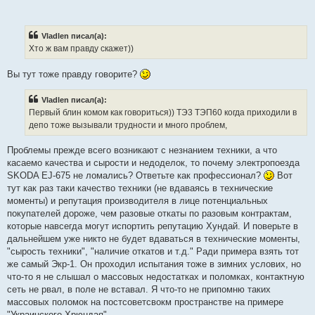
Vladlen писал(а):
Хто ж вам правду скажет))
Вы тут тоже правду говорите?
Vladlen писал(а):
Первый блин комом как говориться)) ТЭ3 ТЭП60 когда приходили в
депо тоже вызывали трудности и много проблем,
Проблемы прежде всего возникают с незнанием техники, а что
касаемо качества и сырости и недоделок, то почему электропоезда
SKODA EJ-675 не ломались? Ответьте как профессионал?
Вот
тут как раз таки качество техники (не вдаваясь в технические
моменты) и репутация производителя в лице потенциальных
покупателей дороже, чем разовые откаты по разовым контрактам,
которые навсегда могут испортить репутацию Хундай. И поверьте в
дальнейшем уже никто не будет вдаваться в технические моменты,
"сырость техники", "наличие откатов и т.д." Ради примера взять тот
же самый Экр-1. Он проходил испытания тоже в зимних услових, но
что-то я не слышал о массовых недостатках и поломках, контактную
сеть не рвал, в поле не вставал. Я что-то не припомню таких
массовых поломок на постсоветсвокм пространстве на примере
"Украинского Хрюндая".