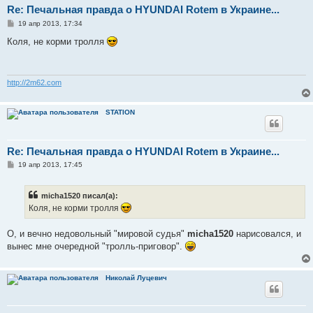
Re: Печальная правда о HYUNDAI Rotem в Украине...
С
19 апр 2013, 17:34
о
о
Коля, не корми тролля
б
щ
е
н
и
http://2m62.com
е
STATION
Re: Печальная правда о HYUNDAI Rotem в Украине...
С
19 апр 2013, 17:45
о
о
б
micha1520 писал(а):
щ
е
Коля, не корми тролля
н
и
е
О, и вечно недовольный "мировой судья"
micha1520
нарисовался, и
вынес мне очередной "тролль-приговор".
Николай Луцевич