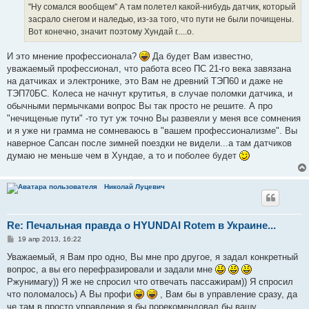
"Ну сомался вообщем" А там полетел какой-нибудь датчик, который
засрало снегом и наледью, из-за того, что пути не были почищены.
Вот конечно, значит поэтому Хундай г.....о.
И это мнение профессионала?
Да будет Вам известно,
уважаемый профессионал, что работа всео ПС 21-го века завязана
на датчиках и электронике, это Вам не древний ТЭП60 и даже не
ТЭП70БС. Колеса не начнут крутитья, в случае поломки датчика, и
обычными пермычками вопрос Вы так просто не решите. А про
"нечищеные пути" -то тут уж точно Вы развеяли у меня все сомнения
и я уже ни грамма не сомневаюсь в "вашем профессионализме". Вы
наверное Сапсан после зимней поездки не видели...а там датчиков
думаю не меньше чем в Хундае, а то и поболее будет
Николай Луцевич
Re: Печальная правда о HYUNDAI Rotem в Украине...
С
19 апр 2013, 16:22
о
о
Уважаемый, я Вам про одно, Вы мне про другое, я задал конкретный
б
вопрос, а вы его перефразировали и задали мне
щ
е
Ржунимагу)) Я же не спросил что отвечать пассажирам)) Я спросил
н
что поломалось) А Вы профи
, Вам бы в управление сразу, да
и
е
че там в просто управление,я бы порекомендовал бы вашу