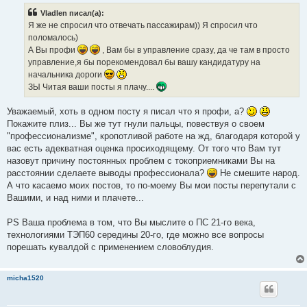
Vladlen писал(а):
Я же не спросил что отвечать пассажирам)) Я спросил что
поломалось)
А Вы профи
, Вам бы в управление сразу, да че там в просто
управление,я бы порекомендовал бы вашу кандидатуру на
начальника дороги
ЗЫ Читая ваши посты я плачу....
Уважаемый, хоть в одном посту я писал что я профи, а?
Покажите плиз... Вы же тут гнули пальцы, повествуя о своем
"профессионализме", кропотливой работе на жд, благодаря которой у
вас есть адекватная оценка просиходящему. От того что Вам тут
назовут причину постоянных проблем с токоприемниками Вы на
расстоянии сделаете выводы профессионала?
Не смешите народ.
А что касаемо моих постов, то по-моему Вы мои посты перепутали с
Вашими, и над ними и плачете...
PS Ваша проблема в том, что Вы мыслите о ПС 21-го века,
технологиями ТЭП60 середины 20-го, где можно все вопросы
порешать кувалдой с применением словоблудия.
micha1520