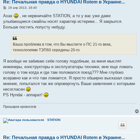
Re: Печальная правда о HYUNDAI Rotem в Украине...
С
19 апр 2013, 18:40
о
о
Ахах
, не нервничайте STATION, а то у вас уже даже
б
улыбающиеся смайлы носят характер истерики... Я закрылся.
щ
е
Больше постить попусту небуду.
н
и
е
Ваша проблема в том, что Вы мыслите о ПС 21-го века,
технологиями ТЭП60 середины 20-го
Я вообще не забиваю себе голову подобным, за меня мыслят
инженеры, конструкторы и эксплуататоры техники, мне еще ломать
голову о том когда и где там поломался поезд??? Мне глубоко
всеравно как и что там ломается. Я просто обширно высказал свое
мнение, попытался так же опровергнуть Ваши заявления с которыми
несогласен
PS Hyndai - аппарат!
Прошарок кровосiciв
STATION
Re: Печальная правда о HYUNDAI Rotem в Украине...