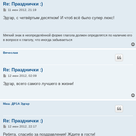
Re: Празднички :)
С
11 июн 2012, 21:19
о
о
Эдгар, с четвёртым десятком! И чтоб всё было супер люкс!
б
щ
е
н
и
Мягкий знак в неопределённой форме глагола должен определятся по наличию его
е
в вопросе к глаголу, что иногда забываеться
Вячеслав
Re: Празднички :)
С
12 июн 2012, 02:09
о
о
Эдгар, всего самого лучшего в жизни!
б
щ
е
н
и
Маш. ДР1А Эдгар
е
Re: Празднички :)
С
12 июн 2012, 22:17
о
о
Ребята, спасибо за поздравления! Ждите в гости!