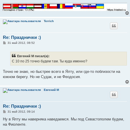
н
и
е
Terrich
Re: Празднички :)
С
31 май 2012, 08:52
о
о
б
Евгений М писал(а):
щ
е
С 10 по 25 точно будем там. Ты куда именно?
н
и
е
Точно не знаю, но быстрее всего в Ялту, или где-то поблизости на
южном берегу. Но не Судак, и не Феодосия.
Евгений М
Re: Празднички :)
С
31 май 2012, 09:14
о
о
Ну в Ялту мы наверняка наведаемся. Мы под Севастополем будем,
б
на Фиоленте.
щ
е