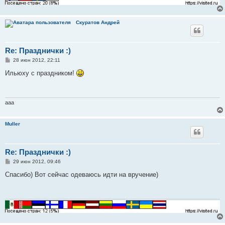
Скуратов Андрей
Re: Празднички :)
С
28 июн 2012, 22:11
о
о
Ильюху с праздником!
б
щ
е
н
и
aaa
е
Muller
Re: Празднички :)
С
29 июн 2012, 09:46
о
о
Спасибо) Вот сейчас одеваюсь идти на вручение)
б
щ
е
н
и
е