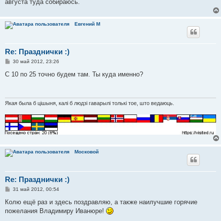
августа туда собираюсь.
Евгений М
Re: Празднички :)
С
30 май 2012, 23:26
о
о
С 10 по 25 точно будем там. Ты куда именно?
б
щ
е
н
и
Якая была б цішыня, калі б людзі гаварылі толькі тое, што ведаюць.
е
Московой
Re: Празднички :)
С
31 май 2012, 00:54
о
о
Колю ещё раз и здесь поздравляю, а также наилучшие горячие
б
пожелания Владимиру Иванюре!
щ
е