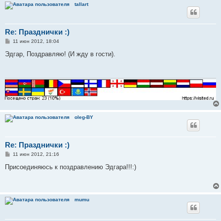
tallart
Re: Празднички :)
С
11 июн 2012, 18:04
о
о
Эдгар, Поздравляю! (И жду в гости).
б
щ
е
н
и
е
oleg-BY
Re: Празднички :)
С
11 июн 2012, 21:16
о
о
Присоединяюсь к поздравлению Эдгара!!!:)
б
щ
е
н
и
mumu
е