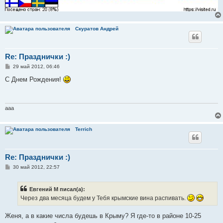
Скуратов Андрей
Re: Празднички :)
С
29 май 2012, 06:46
о
о
С Днем Рождения!
б
щ
е
н
и
aaa
е
Terrich
Re: Празднички :)
С
30 май 2012, 22:57
о
о
б
Евгений М писал(а):
щ
е
Через два месяца будем у Тебя крымские вина распивать.
н
и
е
Женя, а в какие числа будешь в Крыму? Я где-то в районе 10-25