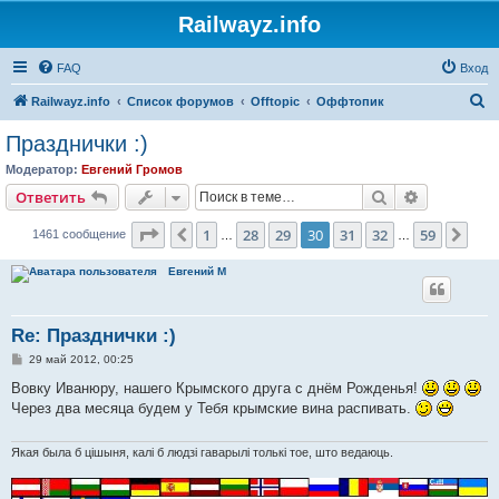
Railwayz.info
FAQ
Вход
П
Railwayz.info
Список форумов
Offtopic
Оффтопик
о
Празднички :)
и
Модератор:
Евгений Громов
с
Поиск
Расширен
Ответить
к
Страница
30
из
59
1
28
29
30
31
32
59
Пред.
Сле
1461 сообщение
…
…
Евгений М
Re: Празднички :)
С
29 май 2012, 00:25
о
о
Вовку Иванюру, нашего Крымского друга с днём Рожденья!
б
Через два месяца будем у Тебя крымские вина распивать.
щ
е
н
и
Якая была б цішыня, калі б людзі гаварылі толькі тое, што ведаюць.
е