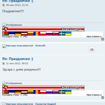
Re: Празднички :)
С
09 июн 2012, 21:51
о
о
Поздравляю!!!!
б
щ
е
н
и
е
Vortex83
Re: Празднички :)
С
11 июн 2012, 08:02
о
о
Эдгара с днём рожденья!!!
б
щ
е
н
и
е
Скуратов Андрей