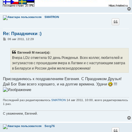
SMATRON
Re: Празднички :)
С
06 авг 2011, 12:29
о
о
б
Евгений М писал(а):
щ
е
Вчера LDz отметила 92 день Рожденья. Всех коллег, любителей и
н
энтузиастов с прошедшим вчера в Латвии и с наступающим завтра
и
е
в Беларуси и России днём железнодорожника!
Присоединяюсь к поздравлениям Евгения. С Праздником Друзья!
Дай Бог Вам всего хорошего, и на долгие времена. Удачи
!!!
Последний раз редактировалось
SMATRON
14 авг 2011, 10:00, всего редактировалось
1 раз.
С уважением, Евгений.
Serg76