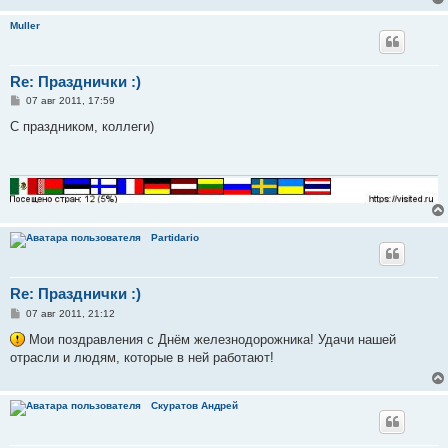
н
и
Muller
е
Re: Празднички :)
С
07 авг 2011, 17:59
о
о
С праздником, коллеги)
б
щ
е
н
и
е
Partidario
Re: Празднички :)
С
07 авг 2011, 21:12
о
о
Мои поздравления с Днём железнодорожника! Удачи нашей
б
отрасли и людям, которые в ней работают!
щ
е
н
и
Скуратов Андрей
е