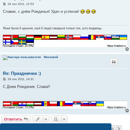
С
18 сен 2011, 12:53
о
о
Славик, с днём Рожденья! Удач и успехов!
б
щ
е
н
и
Якая была б цішыня, калі б людзі гаварылі толькі тое, што ведаюць.
е
Московой
Re: Празднички :)
С
18 сен 2011, 14:31
о
о
С Днем Рождения, Слава!!
б
щ
е
н
и
е
Ответить
Страница
21
из
59
1
19
20
21
22
23
59
Пред.
Сле
1461 сообщение
…
…