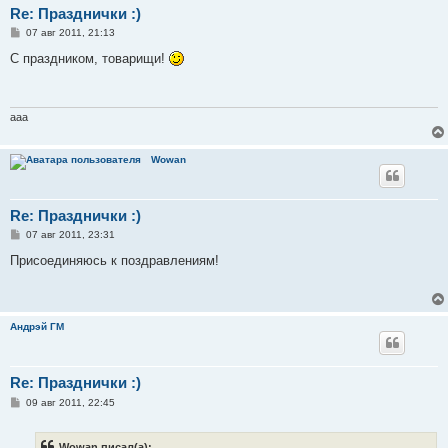
Re: Празднички :)
С
07 авг 2011, 21:13
о
о
С праздником, товарищи!
б
щ
е
н
и
aaa
е
Wowan
Re: Празднички :)
С
07 авг 2011, 23:31
о
о
Присоединяюсь к поздравлениям!
б
щ
е
н
и
Андрэй ГМ
е
Re: Празднички :)
С
09 авг 2011, 22:45
о
о
б
Wowan писал(а):