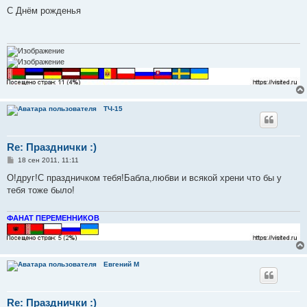
о
о
С Днём рожденья
б
щ
е
н
и
е
ТЧ-15
Re: Празднички :)
С
18 сен 2011, 11:11
о
о
О!друг!С праздничком тебя!Бабла,любви и всякой хрени что бы у
б
тебя тоже было!
щ
е
н
и
ФАНАТ ПЕРЕМЕННИКОВ
е
Евгений М
Re: Празднички :)