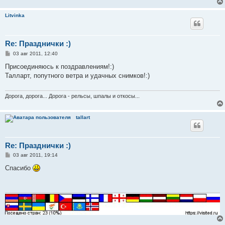
Litvinka
Re: Празднички :)
С
03 авг 2011, 12:40
о
о
Присоединяюсь к поздравлениям!:)
б
Талларт, попутного ветра и удачных снимков!:)
щ
е
н
и
Дорога, дорога... Дорога - рельсы, шпалы и откосы...
е
tallart
Re: Празднички :)
С
03 авг 2011, 19:14
о
о
Спасибо
б
щ
е
н
и
е