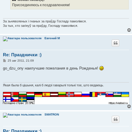
щ
е
Присоединяюсь к поздравлениям!
н
и
е
За зьняволеных і гнаных за праўду Госпаду памолімся.
За тых, хто загінуў за праўду, Госпаду памолімся.
Евгений М
Re: Празднички :)
С
25 авг 2011, 21:09
о
о
go_dzu_onу наилучшие пожелания в день Рожденья!
б
щ
е
н
и
Якая была б цішыня, калі б людзі гаварылі толькі тое, што ведаюць.
е
SMATRON
Re: Празднички :)