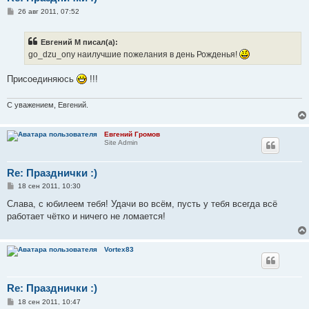
С
26 авг 2011, 07:52
о
о
б
Евгений М писал(а):
щ
е
go_dzu_onу наилучшие пожелания в день Рожденья!
н
и
е
Присоединяюсь
!!!
С уважением, Евгений.
Евгений Громов
Site Admin
Re: Празднички :)
С
18 сен 2011, 10:30
о
о
Слава, с юбилеем тебя! Удачи во всём, пусть у тебя всегда всё
б
работает чётко и ничего не ломается!
щ
е
н
и
Vortex83
е
Re: Празднички :)
С
18 сен 2011, 10:47