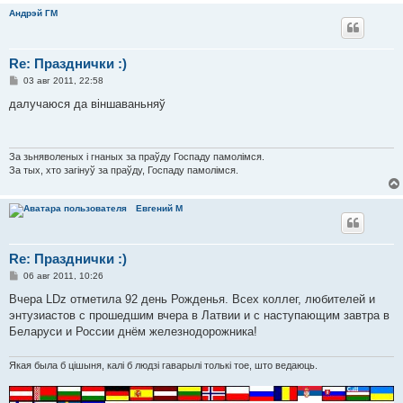
Андрэй ГМ
Re: Празднички :)
С
03 авг 2011, 22:58
о
о
далучаюся да віншаваньняў
б
щ
е
н
и
За зьняволеных і гнаных за праўду Госпаду памолімся.
е
За тых, хто загінуў за праўду, Госпаду памолімся.
Евгений М
Re: Празднички :)
С
06 авг 2011, 10:26
о
о
Вчера LDz отметила 92 день Рожденья. Всех коллег, любителей и
б
энтузиастов с прошедшим вчера в Латвии и с наступающим завтра в
щ
е
Беларуси и России днём железнодорожника!
н
и
е
Якая была б цішыня, калі б людзі гаварылі толькі тое, што ведаюць.