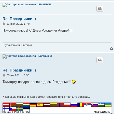
SMATRON
Re: Празднички :)
С
31 июл 2011, 17:04
о
о
Присоединяюсь! С Днём Рождения Андрей!!!
б
щ
е
н
и
С уважением, Евгений.
е
Евгений М
Re: Празднички :)
С
03 авг 2011, 10:33
о
о
Талларту поздравления с днём Рожденья!!!
б
щ
е
н
и
Якая была б цішыня, калі б людзі гаварылі толькі тое, што ведаюць.
е