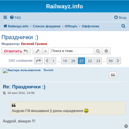
Railwayz.info
FAQ
Вход
П
Railwayz.info
Список форумов
Offtopic
Оффтопик
о
Празднички :)
и
Модератор:
Евгений Громов
с
Поиск
Расширен
Ответить
к
Страница
21
из
59
1
19
20
21
22
23
59
Пред.
Сле
1461 сообщение
…
…
Terrich
Re: Празднички :)
С
18 июл 2011, 14:56
о
о
б
щ
е
Андрэю ГМ віншаванні ў дзень нараджэння
н
и
е
Андрэй, віншую !!!