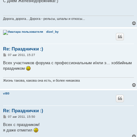
С Днем Железнодорожника!:)
б
щ
е
н
и
Дорога, дорога... Дорога - рельсы, шпалы и откосы...
е
dizel_by
Re: Празднички :)
С
07 авг 2011, 15:27
о
о
Всех участников форума с профессиональным и/или э... хоббийным
б
праздником
щ
е
н
и
Жизнь такова, какова она есть, и более никакова
е
vl80
Re: Празднички :)
С
07 авг 2011, 15:50
о
о
Всех с праздником!
б
я даже отметил
щ
е