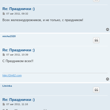
Re: Празднички :)
С
07 авг 2011, 09:32
о
о
Всех железнодорожников, и не только, с праздником!
б
щ
е
н
и
micha1520
е
Re: Празднички :)
С
07 авг 2011, 10:39
о
о
С Праздником всех!!
б
щ
е
н
и
http://2m62.com
е
Litvinka
Re: Празднички :)
С
07 авг 2011, 11:16
о
о