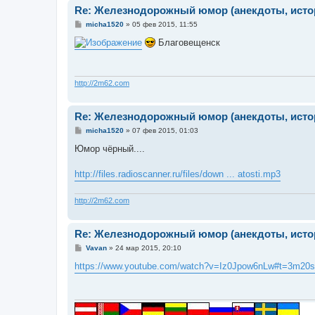
Re: Железнодорожный юмор (анекдоты, истор
С
micha1520
»
05 фев 2015, 11:55
о
о
Благовещенск
б
щ
е
н
и
http://2m62.com
е
Re: Железнодорожный юмор (анекдоты, истор
С
micha1520
»
07 фев 2015, 01:03
о
о
Юмор чёрный....
б
щ
е
http://files.radioscanner.ru/files/down ... atosti.mp3
н
и
е
http://2m62.com
Re: Железнодорожный юмор (анекдоты, истор
С
Vavan
»
24 мар 2015, 20:10
о
о
https://www.youtube.com/watch?v=Iz0Jpow6nLw#t=3m20s
б
щ
е
н
и
е