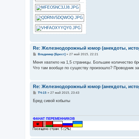
Re: Железнодорожный юмор (анекдоты, истор
С
Владимир [Брест]
»
27 май 2015, 22:21
о
о
Меня хватило на 1,5 страницы. Большее количество бр
б
Что там вообще по существу произошло? Проводник за
щ
е
н
и
е
Re: Железнодорожный юмор (анекдоты, истор
С
ТЧ-15
»
27 май 2015, 23:43
о
о
Бред сивой кобылы
б
щ
е
н
и
ФАНАТ ПЕРЕМЕННИКОВ
е