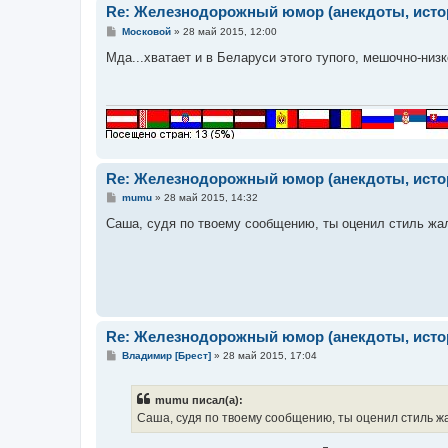
Re: Железнодорожный юмор (анекдоты, истор
С
Московой
»
28 май 2015, 12:00
о
о
Мда...хватает и в Беларуси этого тупого, мешочно-ни
б
щ
е
н
и
е
Re: Железнодорожный юмор (анекдоты, истор
С
mumu
»
28 май 2015, 14:32
о
о
Саша, судя по твоему сообщению, ты оценил стиль ж
б
щ
е
н
и
е
Re: Железнодорожный юмор (анекдоты, истор
С
Владимир [Брест]
»
28 май 2015, 17:04
о
о
б
mumu писал(а):
щ
е
Саша, судя по твоему сообщению, ты оценил стиль 
н
и