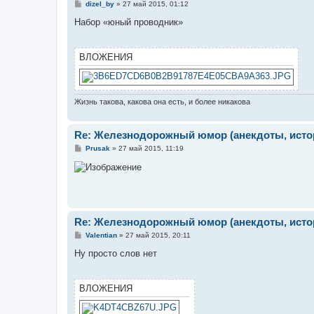
С
dizel_by
»
27 май 2015, 01:12
о
о
Набор «юный проводник»
б
щ
е
н
ВЛОЖЕНИЯ
и
е
Жизнь такова, какова она есть, и более никакова
Re: Железнодорожный юмор (анекдоты, истор
С
Prusak
»
27 май 2015, 11:19
о
о
б
щ
е
н
и
е
Re: Железнодорожный юмор (анекдоты, истор
С
Valentian
»
27 май 2015, 20:11
о
о
Ну просто слов нет
б
щ
е
н
ВЛОЖЕНИЯ
и
е