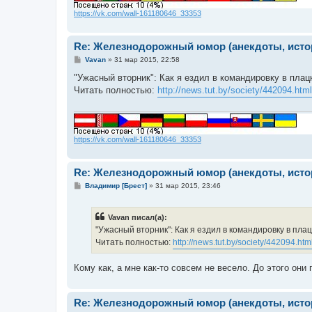
https://vk.com/wall-161180646_33353
Re: Железнодорожный юмор (анекдоты, истор
С
Vavan
»
31 мар 2015, 22:58
о
о
"Ужасный вторник": Как я ездил в командировку в плац
б
Читать полностью:
http://news.tut.by/society/442094.html
щ
е
н
и
е
https://vk.com/wall-161180646_33353
Re: Железнодорожный юмор (анекдоты, истор
С
Владимир [Брест]
»
31 мар 2015, 23:46
о
о
б
Vavan писал(а):
щ
е
"Ужасный вторник": Как я ездил в командировку в пла
н
Читать полностью:
http://news.tut.by/society/442094.htm
и
е
Кому как, а мне как-то совсем не весело. До этого они
Re: Железнодорожный юмор (анекдоты, истор