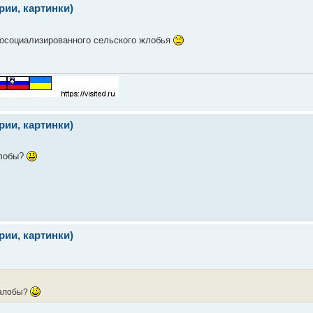
ии, картинки)
зкосоциализированного сельского жлобья
ии, картинки)
алобы?
ии, картинки)
жалобы?