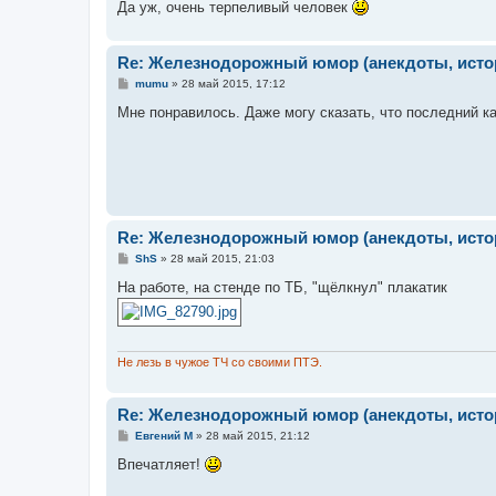
е
Да уж, очень терпеливый человек
Re: Железнодорожный юмор (анекдоты, истор
С
mumu
»
28 май 2015, 17:12
о
о
Мне понравилось. Даже могу сказать, что последний 
б
щ
е
н
и
е
Re: Железнодорожный юмор (анекдоты, истор
С
ShS
»
28 май 2015, 21:03
о
о
На работе, на стенде по ТБ, "щёлкнул" плакатик
б
щ
е
н
и
Не лезь в чужое ТЧ со своими ПТЭ.
е
Re: Железнодорожный юмор (анекдоты, истор
С
Евгений М
»
28 май 2015, 21:12
о
о
Впечатляет!
б
щ