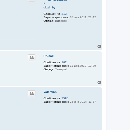
у
т
dizel_by
ь
Сообщения:
313
с
Зарегистрирован:
04 янв 2011, 21:42
я
Откуда:
Витебск
к
н
а
ч
а
л
В
у
е
р
Prusak
н
у
Сообщения:
162
Зарегистрирован:
11 дек 2012, 13:29
т
Откуда:
Terespol
ь
с
я
В
к
е
н
р
а
Valentian
н
ч
у
Сообщения:
2596
а
Зарегистрирован:
25 янв 2014, 11:37
т
л
ь
у
с
я
к
н
а