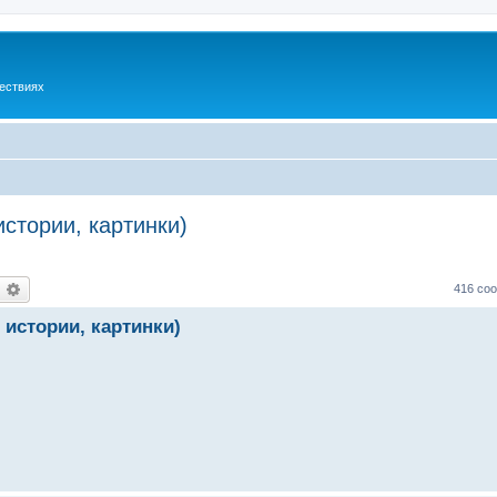
шествиях
стории, картинки)
оиск
Расширенный поиск
416 со
истории, картинки)