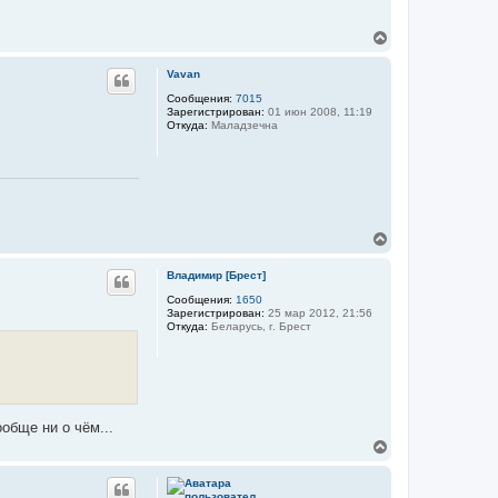
а
м
ч
о
В
а
в
е
л
р
у
Vavan
н
у
Сообщения:
7015
Зарегистрирован:
01 июн 2008, 11:19
т
Откуда:
Маладзечна
ь
с
я
к
н
а
ч
В
а
е
л
р
у
Владимир [Брест]
н
у
Сообщения:
1650
Зарегистрирован:
25 мар 2012, 21:56
т
Откуда:
Беларусь, г. Брест
ь
с
я
к
н
а
ч
ообще ни о чём...
а
В
л
е
у
р
н