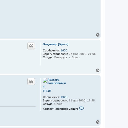
ч
а
л
у
В
е
р
Владимир [Брест]
н
у
Сообщения:
1650
Зарегистрирован:
25 мар 2012, 21:56
т
Откуда:
Беларусь, г. Брест
ь
с
я
В
к
е
н
р
а
н
ч
у
а
т
л
ТЧ-15
ь
у
Сообщения:
1920
с
Зарегистрирован:
31 дек 2005, 17:28
я
Откуда:
Орша
к
К
Контактная информация:
н
о
а
н
т
ч
а
В
а
к
е
л
т