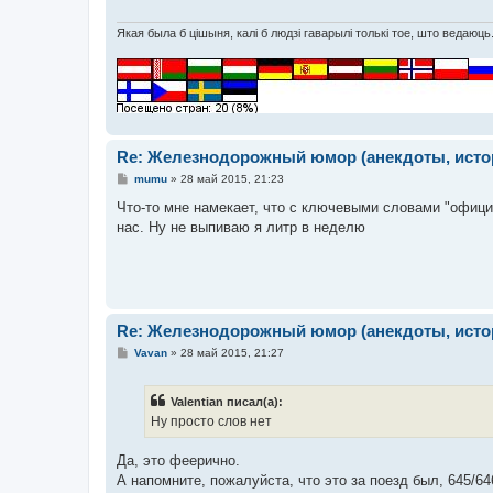
е
н
и
Якая была б цішыня, калі б людзі гаварылі толькі тое, што ведаюць
е
Re: Железнодорожный юмор (анекдоты, истор
С
mumu
»
28 май 2015, 21:23
о
о
Что-то мне намекает, что с ключевыми словами "офици
б
нас. Ну не выпиваю я литр в неделю
щ
е
н
и
е
Re: Железнодорожный юмор (анекдоты, истор
С
Vavan
»
28 май 2015, 21:27
о
о
б
Valentian писал(а):
щ
е
Ну просто слов нет
н
и
е
Да, это феерично.
А напомните, пожалуйста, что это за поезд был, 645/6