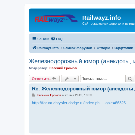
Railwayz.info
Сайт о железных дорогах и путе
Ссылки
FAQ
Railwayz.info
Список форумов
Offtopic
Оффтопик
Железнодорожный юмор (анекдоты, и
Модератор:
Евгений Громов
П
Ответить
Re: Железнодорожный юмор (анекдоты, 
С
Евгений Громов
»
25 янв 2015, 13:33
о
о
http://forum.chrysler-dodge.ru/index.ph ... opic=66325
б
щ
е
н
и
е