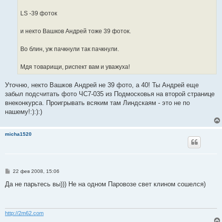
и
е
LS -39 фоток
и некто Вашков Андрей тоже 39 фоток.
Во блин, уж пачкнули так пачкнули.
Мдя товарищи, риспект вам и уважуха!
Уточню, некто Вашков Андрей не 39 фото, а 40! Ты Андрей еще
забыл подсчитать фото ЧС7-035 из Подмосковья на второй странице
внеконкурса. Проигрывать всяким там Линдскаям - это не по
нашему!:):):)
micha1520
С
22 фев 2008, 15:06
о
о
Да не парьтесь вы))) Не на одном Паровозе свет клином сошелся)
б
щ
е
н
и
http://2m62.com
е