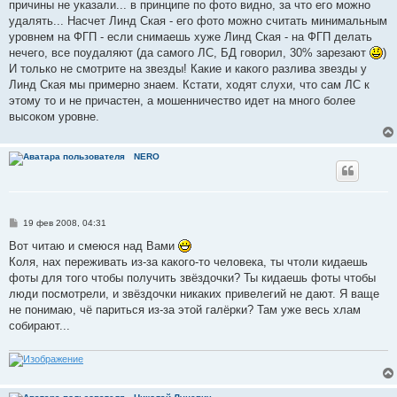
е
причины не указали... в принципе по фото видно, за что его можно
удалять... Насчет Линд Ская - его фото можно считать минимальным
уровнем на ФГП - если снимаешь хуже Линд Ская - на ФГП делать
нечего, все поудаляют (да самого ЛС, БД говорил, 30% зарезают
)
И только не смотрите на звезды! Какие и какого разлива звезды у
Линд Ская мы примерно знаем. Кстати, ходят слухи, что сам ЛС к
этому то и не причастен, а мошенничество идет на много более
высоком уровне.
NERO
С
19 фев 2008, 04:31
о
о
Вот читаю и смеюся над Вами
б
Коля, нах переживать из-за какого-то человека, ты чтоли кидаешь
щ
е
фоты для того чтобы получить звёздочки? Ты кидаешь фоты чтобы
н
люди посмотрели, и звёздочки никаких привелегий не дают. Я ваще
и
е
не понимаю, чё париться из-за этой галёрки? Там уже весь хлам
собирают...