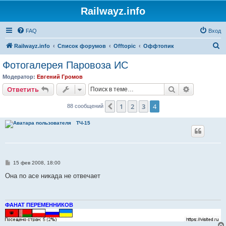
Railwayz.info
FAQ
Вход
П
Railwayz.info
Список форумов
Offtopic
Оффтопик
о
Фотогалерея Паровоза ИС
и
Модератор:
Евгений Громов
с
Поиск
Расширен
Ответить
к
1
2
3
4
Пред.
88 сообщений
ТЧ-15
С
15 фев 2008, 18:00
о
о
Она по асе никада не отвечает
б
щ
е
н
и
ФАНАТ ПЕРЕМЕННИКОВ
е