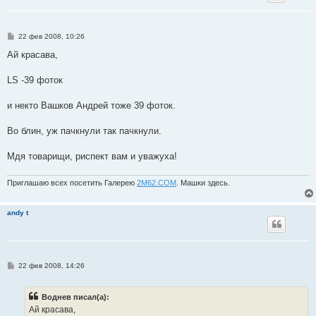
С
22 фев 2008, 10:26
о
о
Ай красава,
б
щ
е
LS -39 фоток
н
и
е
и некто Вашков Андрей тоже 39 фоток.
Во блин, уж пачкнули так пачкнули.
Мдя товарищи, риспект вам и уважуха!
Приглашаю всех посетить Галерею
2М62.СОМ
. Машки здесь.
andy t
С
22 фев 2008, 14:26
о
о
б
Воднев писал(а):
щ
е
Ай красава,
н