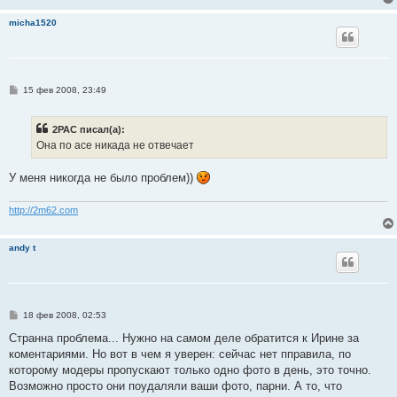
micha1520
С
15 фев 2008, 23:49
о
о
б
2PAC писал(а):
щ
е
Она по асе никада не отвечает
н
и
е
У меня никогда не было проблем))
http://2m62.com
andy t
С
18 фев 2008, 02:53
о
о
Странна проблема... Нужно на самом деле обратится к Ирине за
б
коментариями. Но вот в чем я уверен: сейчас нет пправила, по
щ
е
которому модеры пропускают только одно фото в день, это точно.
н
Возможно просто они поудаляли ваши фото, парни. А то, что
и