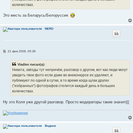
количествах.
Это месть за Беларусь/Белоруссия.
NERO
С
21 фев 2008, 05:38
о
о
б
Vladlen писал(а):
щ
е
Никита, звёзды тут непричём, разговор о другом, вот как люди могут
н
увидеть твои фото если даже во внеконкурсе их удаляют, и
и
е
публикуют по одной в сутки, в то время когда щлак других
("избранных") фотографов стелится каждый день в больших
количествах.
Ну это Коля уже другой разговор. Просто модераторы такие значит(((
Воднев