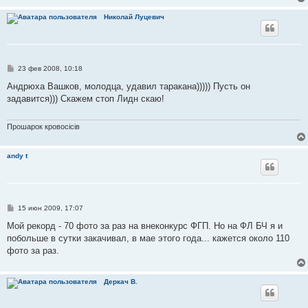
Николай Луцевич
С
23 фев 2008, 10:18
о
о
Андрюха Вашков, молодца, удавил таракана))))) Пусть он
б
задавится))) Скажем стоп Лидн скаю!
щ
е
н
и
Прошарок кровосiciв
е
andy t
С
15 июн 2009, 17:07
о
о
Мой рекорд - 70 фото за раз на внеконкурс ФГП. Но на ФЛ БЧ я и
б
побольше в сутки закачивал, в мае этого года... кажется около 110
щ
е
фото за раз.
н
и
е
Деркач В.