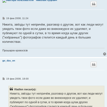
Николай Луцевич
С
19 фев 2008, 11:24
о
о
Никита, звёзды тут непричём, разговор о другом, вот как люди могут
б
увидеть твои фото если даже во внеконкурсе их удаляют, и
щ
е
публикуют по одной в сутки, в то время когда щлак других
н
("избранных") фотографов стелится каждый день в больших
и
е
количествах.
Прошарок кровосiciв
go_dzu_on
С
19 фев 2008, 18:00
о
о
б
Vladlen писал(а):
щ
е
Никита, звёзды тут непричём, разговор о другом, вот как люди могут
н
увидеть твои фото если даже во внеконкурсе их удаляют, и
и
е
публикуют по одной в сутки, в то время когда щлак других
("избранных") фотографов стелится каждый день в больших