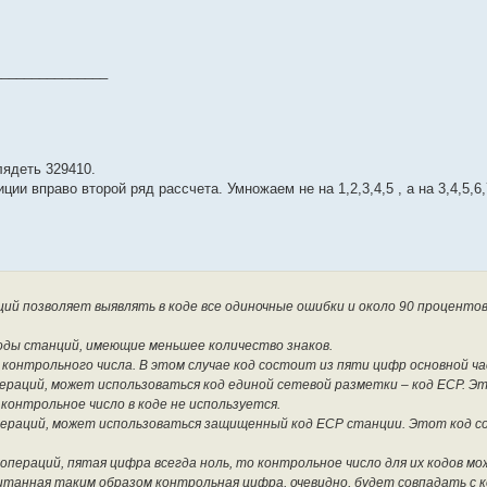
_______________
лядеть 329410.
ии вправо второй ряд рассчета. Умножаем не на 1,2,3,4,5 , а на 3,4,5,6,
ий позволяет выявлять в коде все одиночные ошибки и около 90 процентов
оды станций, имеющие меньшее количество знаков.
 контрольного числа. В этом случае код состоит из пяти цифр основной ча
ераций, может использоваться код единой сетевой разметки – код ЕСР. Э
контрольное число в коде не используется.
пераций, может использоваться защищенный код ЕСР станции. Этот код с
 операций, пятая цифра всегда ноль, то контрольное число для их кодов м
читанная таким образом контрольная цифра, очевидно, будет совпадать с