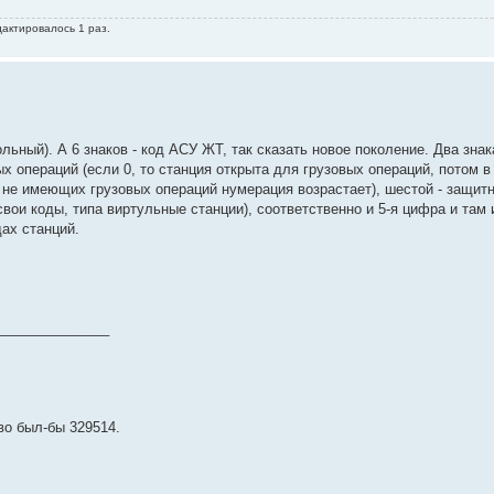
дактировалось 1 раз.
ьный). А 6 знаков - код АСУ ЖТ, так сказать новое поколение. Два знака
ых операций (если 0, то станция открыта для грузовых операций, потом в
, не имеющих грузовых операций нумерация возрастает), шестой - защит
вои коды, типа виртульные станции), соответственно и 5-я цифра и там и
ах станций.
_______________
во был-бы 329514.