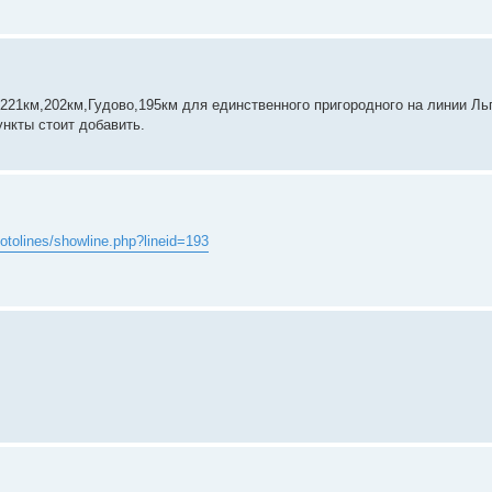
221км,202км,Гудово,195км для единственного пригородного на линии Ль
ункты стоит добавить.
photolines/showline.php?lineid=193