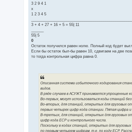
3 2 9 4 1
х
1 2 3 4 5
________________________________________________
3 + 4 + 27 + 16 + 5 = 55| 11
______
55| 5
0
Остаток получился равен нолю. Полный код будет выг
Если бы остаток был-бы равен 10, сдвигаем на две позиц
то тогда контрольная цифра равна 0.
Описанная система избыточного кодирования станц
видов.
В ряде случаев в АСУЖТ принимается упрощенные к
Во-первых, могут использоваться коды станций без
Во-вторых, для станций, открытых для грузовых оп
первых четырех цифр кода станции. Пятая цифра и 
В-третьих, для станций, открытых для грузовых о
цифр кода ЕСР и контрольного числа.
Поскольку в кодах станций, открытых для грузовых
по первым четырем цифрам, т.е. по коду ЕСР. Расс