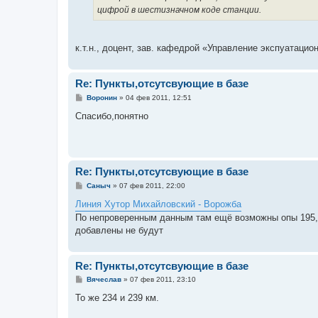
цифрой в шестизначном коде станции.
к.т.н., доцент, зав. кафедрой «Управление экспуатаци
Re: Пункты,отсутсвующие в базе
С
Воронин
»
04 фев 2011, 12:51
о
о
Спасибо,понятно
б
щ
е
н
и
е
Re: Пункты,отсутсвующие в базе
С
Саныч
»
07 фев 2011, 22:00
о
о
Линия Хутор Михайловский - Ворожба
б
По непроверенным данным там ещё возможны опы 195,20
щ
е
добавлены не будут
н
и
е
Re: Пункты,отсутсвующие в базе
С
Вячеслав
»
07 фев 2011, 23:10
о
о
То же 234 и 239 км.
б
щ