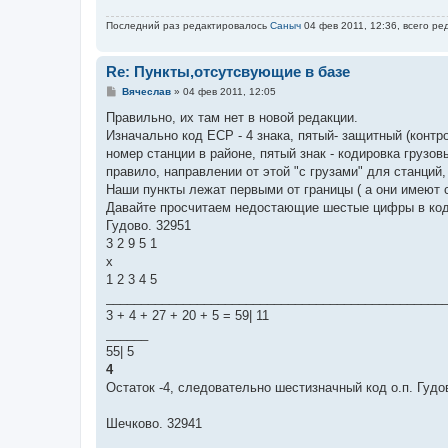
е
Последний раз редактировалось
Саныч
04 фев 2011, 12:36, всего ре
Re: Пункты,отсутсвующие в базе
С
Вячеслав
»
04 фев 2011, 12:05
о
о
Правильно, их там нет в новой редакции.
б
Изначально код ЕСР - 4 знака, пятый- защитный (контрол
щ
е
номер станции в районе, пятый знак - кодировка грузов
н
правило, направлении от этой "с грузами" для станций
и
е
Наши пункты лежат первыми от границы ( а они имеют с
Давайте просчитаем недостающие шестые цифры в код
Гудово. 32951
3 2 9 5 1
х
1 2 3 4 5
________________________________________________
3 + 4 + 27 + 20 + 5 = 59| 11
______
55| 5
4
Остаток -4, следовательно шестизначный код о.п. Гудо
Шечково. 32941