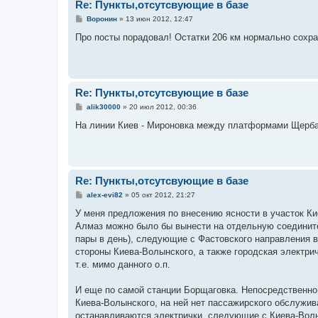
Re: Пункты,отсутсвующие в базе
С
Воронин
»
13 июн 2012, 12:47
о
о
Про посты порадовал! Остатки 206 км нормально сохр
б
щ
е
н
и
е
Re: Пункты,отсутсвующие в базе
С
alik30000
»
20 июл 2012, 00:36
о
о
На линии Киев - Мироновка между платформами Щербан
б
щ
е
н
и
е
Re: Пункты,отсутсвующие в базе
С
alex-evi82
»
05 окт 2012, 21:27
о
о
У меня предложения по внесению ясности в участок Кие
б
Алмаз можно было бы вынести на отдельную соедините
щ
е
пары в день), следующие с Фастовского направления в
н
стороны Киева-Волынского, а также городская электрич
и
е
т.е. мимо данного о.п.
И еще по самой станции Борщаговка. Непосредственно
Киева-Волынского, на ней нет пассажирского обслужи
останавливаются электрички, следующие с Киева-Волы