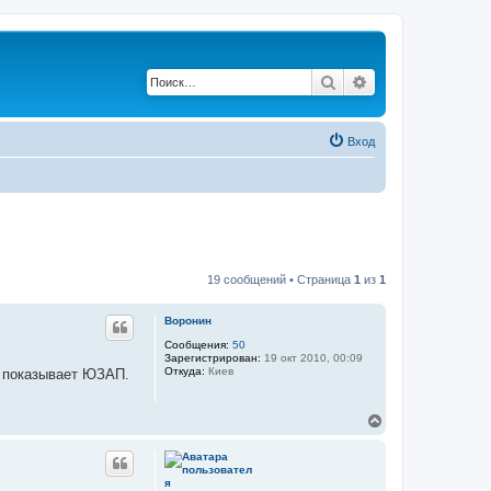
Поиск
Расширенный по
Вход
19 сообщений • Страница
1
из
1
Воронин
Сообщения:
50
Зарегистрирован:
19 окт 2010, 00:09
Откуда:
Киев
т показывает ЮЗАП.
В
е
р
н
у