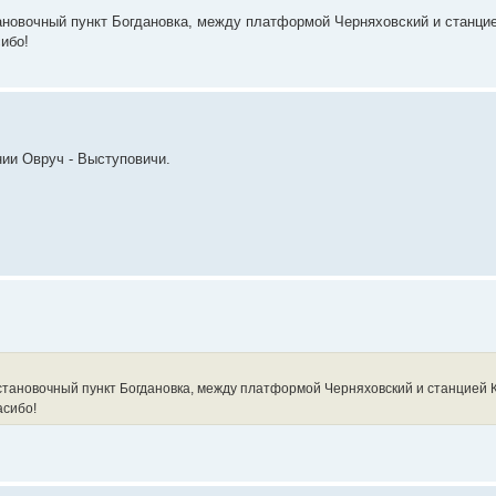
ановочный пункт Богдановка, между платформой Черняховский и станцие
ибо!
нии Овруч - Выступовичи.
становочный пункт Богдановка, между платформой Черняховский и станцией 
асибо!