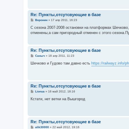
е
н
и
е
Re: Пункты,отсутсвующие в базе
С
Воронин
»
17 апр 2011, 16:23
о
о
С сезона 2007-2008 остановки на платформах Шечково,
б
отменены,а сам пригородный отменен с этого сезона.П
щ
е
н
и
е
Re: Пункты,отсутсвующие в базе
С
Саныч
»
18 апр 2011, 11:23
о
о
Шечково и Гудово там давно есть
https://railwayz.info/
б
щ
е
н
и
е
Re: Пункты,отсутсвующие в базе
С
Lionua
»
16 май 2012, 18:16
о
о
Кстати, нет ветки на Вышгород
б
щ
е
н
и
е
Re: Пункты,отсутсвующие в базе
С
alik30000
»
22 май 2012, 19:16