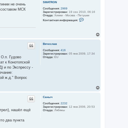
т
SMATRON
линии не очень
ь
Сообщения:
2969
м составом МСК
с
Зарегистрирован:
19 сен 2010, 06:16
я
Откуда:
Химки - Москва - Петушки
к
К
Контактная информация:
н
о
а
н
т
ч
а
а
В
к
л
е
т
у
р
н
Вячеслав
а
н
я
у
Сообщения:
416
и
Зарегистрирован:
05 янв 2009, 17:34
т
н
 О.п. Гудово
Откуда:
EU
ь
ф
ат к Конотопской
с
о
я
р
) и по Экспрессу -
м
к
ечание:
а
н
ц
ой ж.д." Вопрос
а
и
ч
я
а
В
п
л
о
е
л
у
р
Саныч
ь
н
з
у
Сообщения:
2232
о
Зарегистрирован:
12 янв 2006, 20:53
т
в
отрел), нашёл ещё
Откуда:
Лябяжы
ь
а
т
с
е
я
то два пункта
л
к
я
н