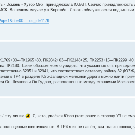
оть - Эсмань - Хутор Мих. принадлежала ЮЗАП. Сейчас принадлежность 
о МСК. Во всяком случае у-к Ворожба - Локоть обслуживается подвижны
l?op=1&nb=00 ... oc_id=1179
1769+00---ПК1965+80, ПК2042+03---ПК2148+25, ПК2253+15---ПК2299+40.
 на ПК2180. Таким образом можно увидеть, что указанные о.п. принадлеж
ветственно 32951 и 32941, что соответствует сетевому району 32 (ЮЗЖД
ожении к ТР4 в разделе Юго-Западной железной дороги можно найти прим
тся Оп Шечково и Оп Гудово, расположенные между станциями Московск
ть" эту линию
. Я, кста, увлёкся Юзап (хотя ранее в сторону УЗ не см
м полноценные шестизначные. В ТР4 я их не нашёл, там только сноска, ч