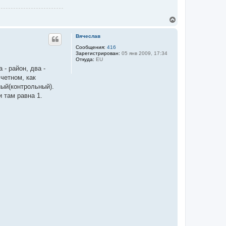
S
а
M
ч
A
T
В
а
R
е
л
O
р
у
Вячеслав
N
н
у
Сообщения:
416
Зарегистрирован:
05 янв 2009, 17:34
т
Откуда:
EU
ь
 - район, два -
с
я
 четном, как
к
ный(контрольный).
н
 там равна 1.
а
ч
а
л
у