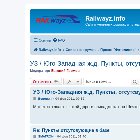
Railwayz.info
Сайт о железных дорогах и путе
Ссылки
FAQ
Railwayz.info
Список форумов
Проект "Фотолинии"
УЗ / Юго-Западная ж.д. Пункты, отс
Модератор:
Евгений Громов
П
Ответить
УЗ / Юго-Западная ж.д. Пункты, отсутсв
С
Воронин
»
04 фев 2011, 00:35
о
о
Может кто знает к какой дороге принадлежат оп.Шечко
б
щ
е
н
и
е
Re: Пункты,отсутсвующие в базе
С
SMATRON
»
04 фев 2011, 01:40
о