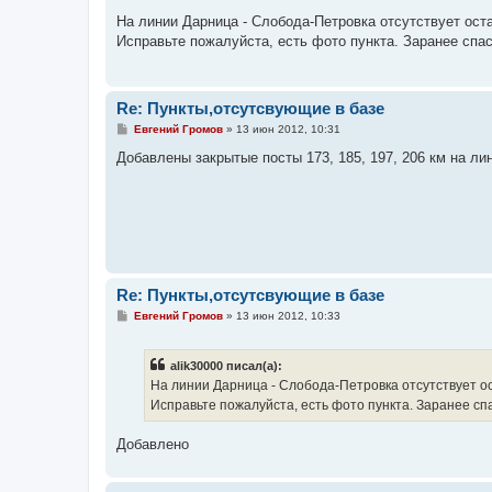
о
о
На линии Дарница - Слобода-Петровка отсутствует ост
б
Исправьте пожалуйста, есть фото пункта. Заранее спас
щ
е
н
и
е
Re: Пункты,отсутсвующие в базе
С
Евгений Громов
»
13 июн 2012, 10:31
о
о
Добавлены закрытые посты 173, 185, 197, 206 км на ли
б
щ
е
н
и
е
Re: Пункты,отсутсвующие в базе
С
Евгений Громов
»
13 июн 2012, 10:33
о
о
б
alik30000 писал(а):
щ
е
На линии Дарница - Слобода-Петровка отсутствует о
н
Исправьте пожалуйста, есть фото пункта. Заранее сп
и
е
Добавлено