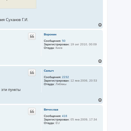
ия Суханов Г.И.
В
е
р
Воронин
н
у
Сообщения:
50
Зарегистрирован:
19 окт 2010, 00:09
т
Откуда:
Киев
ь
с
я
В
к
е
н
р
а
Саныч
н
ч
у
Сообщения:
2232
а
Зарегистрирован:
12 янв 2006, 20:53
т
л
Откуда:
Лябяжы
ь
у
 эти пункты
с
я
к
В
н
е
а
р
Вячеслав
ч
н
а
у
Сообщения:
416
л
Зарегистрирован:
05 янв 2009, 17:34
т
у
Откуда:
EU
ь
с