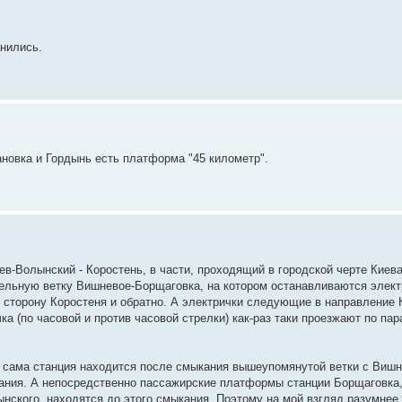
анились.
овка и Гордынь есть платформа "45 километр".
в-Волынский - Коростень, в части, проходящий в городской черте Киева
льную ветку Вишневое-Борщаговка, на котором останавливаются элект
 сторону Коростеня и обратно. А электрички следующие в направление 
ка (по часовой и против часовой стрелки) как-раз таки проезжают по па
 сама станция находится после смыкания вышеупомянутой ветки с Вишне
вания. А непосредственно пассажирские платформы станции Борщаговка,
нского, находятся до этого смыкания. Поэтому на мой взгляд разумнее