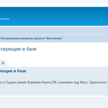
шествиях
Региональные вопросы проекта "Фотолинии"
утсвующие в базе
оиск
Расширенный поиск
ующие в базе
во и Гудово (линия Ворожба-Локоть)?В служебках под Моск.,Транслогис