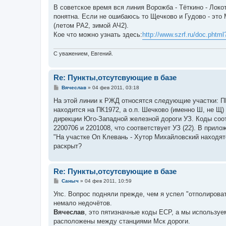
о
В советское время вся линия Ворожба - Тёткино - Лок
б
понятна. Если не ошибаюсь то Щечково и Гудово - эт
щ
е
(летом РА2, зимой АЧ2).
н
Кое что можно узнать здесь:
http://www.szrf.ru/doc.phtm
и
е
С уважением, Евгений.
Re: Пункты,отсутсвующие в базе
С
Вячеслав
»
04 фев 2011, 03:18
о
о
На этой линии к РЖД относятся следующие участки: ПК
б
находится на ПК1972, а о.п. Шечково (именно Ш, не Щ)
щ
е
дирекции Юго-Западной железной дороги УЗ. Коды соот
н
2200706 и 2201008, что соответствует УЗ (22). В прил
и
е
"На участке Оп Клевань - Хутор Михайловский находя
раскрыт?
Re: Пункты,отсутсвующие в базе
С
Саныч
»
04 фев 2011, 10:59
о
о
Упс. Вопрос подняли прежде, чем я успел "отполирова
б
немало недочётов.
щ
е
Вячеслав
, это пятизначные коды ЕСР, а мы используе
н
расположены между станциями Мск дороги.
и