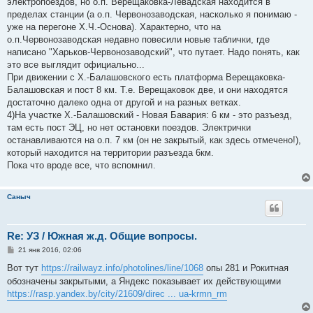
электропоездов, но о.п. Верещаковка-Левадская находится в
пределах станции (а о.п. Червонозаводская, насколько я понимаю -
уже на перегоне Х.Ч.-Основа). Характерно, что на
о.п.Червонозаводская недавно повесили новые таблички, где
написано "Харьков-Червонозаводский", что путает. Надо понять, как
это все выглядит официально...
При движении с Х.-Балашовского есть платформа Верещаковка-
Балашовская и пост 8 км. Т.е. Верещаковок две, и они находятся
достаточно далеко одна от другой и на разных ветках.
4)На участке Х.-Балашовский - Новая Бавария: 6 км - это разъезд,
там есть пост ЭЦ, но нет остановки поездов. Электрички
останавливаются на о.п. 7 км (он не закрытый, как здесь отмечено!),
который находится на территории разъезда 6км.
Пока что вроде все, что вспомнил.
Саныч
Re: УЗ / Южная ж.д. Общие вопросы.
С
21 янв 2016, 02:06
о
о
Вот тут
https://railwayz.info/photolines/line/1068
опы 281 и Рокитная
б
обозначены закрытыми, а Яндекс показывает их действующими
щ
е
https://rasp.yandex.by/city/21609/direc ... ua-krmn_rm
н
и