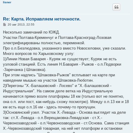
lisner
Re: Карта. Исправляем неточности.
С
20 авг 2013, 22:55
о
о
Несколько замечаний по ЮЖД.
б
Участки Полтава-Кременчуг и Полтава-Красноград-Лозовая
щ
е
электрифицированы полностью, переменкой.
н
Про о.п.Безлюдовка, указанного вместо Новоселовки, уже сказали.
и
е
Много вопросов по Харьковскому узлу:
1)Линии Новая Бавария - Куряж не существует; Куряж не есть
узловой станцией. Есть линия Н.Бавария - Рыжов - о.п.Подворки
-Заречанка (-Шпаковка).
При этом надпись "Шпаковка-Рыжов" всплывает на карте при
наведении мышью на участок Шпаковка-Люботин.
2)Перегоны "Х.-Балашовский - Лосево" и "Х.-Балашовский -
Индустриальная". На самом деле ветка на Индустриальную
начинается прямо возле платформы 18 км (только вот не понятно,
она о.п. или пост, как-нибудь схожу посмотрю). Между о.п.13 км и 18
км есть еще о.п.16 км - здесь почему-то пропущен.
3)Основянский узел. Участок Х.-Левада - Основа выглядит на деле
так: ст.Х.-Левада - о.п.Верещаковка-Левадская - ст.Х.-
Червонозаводский - о.п.Червонозаводская - ст.Основа. Сама станция
Х.-Червонозаводский товарная, на ней нет платформ и остановки