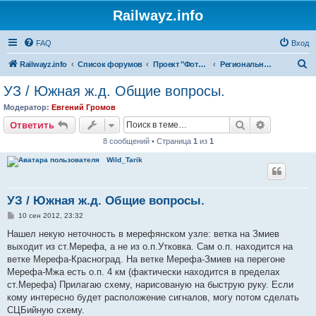
Railwayz.info
FAQ
Вход
П
Railwayz.info
Список форумов
Проект "Фотолинии"
Региональные вопросы проекта "Фотолинии"
о
УЗ / Южная ж.д. Общие вопросы.
и
Модератор:
Евгений Громов
с
Поиск
Расширен
Ответить
к
8 сообщений • Страница
1
из
1
Wild_Tarik
УЗ / Южная ж.д. Общие вопросы.
С
10 сен 2012, 23:32
о
о
Нашел некую неточность в мерефянском узле: ветка на Змиев
б
выходит из ст.Мерефа, а не из о.п.Утковка. Сам о.п. находится на
щ
е
ветке Мерефа-Красноград. На ветке Мерефа-Змиев на перегоне
н
Мерефа-Мжа есть о.п. 4 км (фактически находится в пределах
и
е
ст.Мерефа) Прилагаю схему, нарисованую на быструю руку. Если
кому интересно будет расположение сигналов, могу потом сделать
СЦБийную схему.