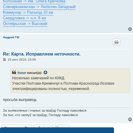
Колхозная -> Им. Олега Крючкова
Совнаркомовская -> Люботин-Западный
Коммунар -> Разъезд 10 км
Свердловка -> о.п. 8 км
Октябрьская -> Высокий
Андрэй ГМ
Re: Карта. Исправляем неточности.
С
19 июл 2019, 23:06
о
о
б
lisner
писал(а):
щ
е
Несколько замечаний по ЮЖД.
н
Участки Полтава-Кременчуг и Полтава-Красноград-Лозовая
и
е
электрифицированы полностью, переменкой.
просьба выправіць
За зьняволеных і гнаных за праўду Госпаду памолімся.
За тых, хто загінуў за праўду, Госпаду памолімся.
Ответить