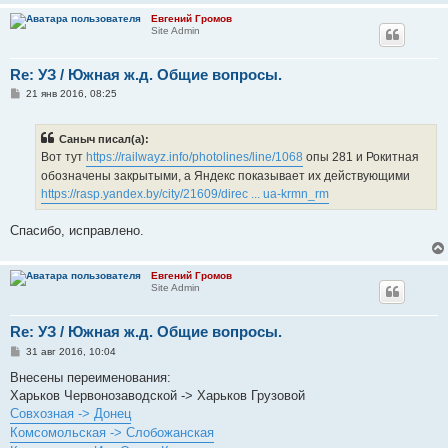
е
Евгений Громов
Site Admin
Re: УЗ / Южная ж.д. Общие вопросы.
С
21 янв 2016, 08:25
о
о
б
Саныч писал(а):
щ
е
Вот тут
https://railwayz.info/photolines/line/1068
опы 281 и Рокитная
н
обозначены закрытыми, а Яндекс показывает их действующими
и
е
https://rasp.yandex.by/city/21609/direc ... ua-krmn_rm
Спасибо, исправлено.
Евгений Громов
Site Admin
Re: УЗ / Южная ж.д. Общие вопросы.
С
31 авг 2016, 10:04
о
о
Внесены переименования:
б
Харьков Червонозаводской -> Харьков Грузовой
щ
е
Совхозная -> Донец
н
Комсомольская -> Слобожанская
и
е