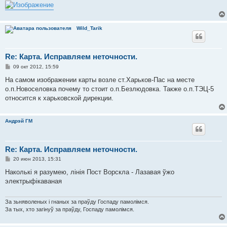
Wild_Tarik
Re: Карта. Исправляем неточности.
С
09 окт 2012, 15:59
о
о
На самом изображении карты возле ст.Харьков-Пас на месте
б
о.п.Новоселовка почему то стоит о.п.Безлюдовка. Также о.п.ТЭЦ-5
щ
е
относится к харьковской дирекции.
н
и
е
Андрэй ГМ
Re: Карта. Исправляем неточности.
С
20 июн 2013, 15:31
о
о
Наколькі я разумею, лінія Пост Ворскла - Лазавая ўжо
б
электрыфікаваная
щ
е
н
и
За зьняволеных і гнаных за праўду Госпаду памолімся.
е
За тых, хто загінуў за праўду, Госпаду памолімся.