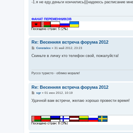
о
-1.я не еду.деньги кончились(((надеюсь расписание мн
б
щ
е
н
и
ФАНАТ ПЕРЕМЕННИКОВ
е
Re: Весенняя встреча форума 2012
С
Constalex
»
31 май 2012, 23:23
о
о
Скиньте в личку кто телефон свой, пожалуйста!
б
щ
е
н
и
Руссо туристо - облико морале!
е
Re: Весенняя встреча форума 2012
С
sgr
»
01 июн 2012, 10:19
о
о
Удачной вам встречи, желаю хорошо провести время!
б
щ
е
н
и
е