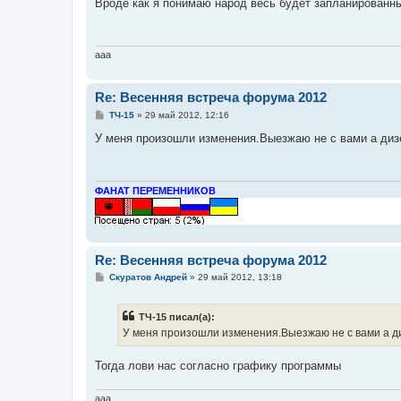
о
Вроде как я понимаю народ весь будет запланированн
б
щ
е
н
и
aaa
е
Re: Весенняя встреча форума 2012
С
ТЧ-15
»
29 май 2012, 12:16
о
о
У меня произошли изменения.Выезжаю не с вами а дизе
б
щ
е
н
и
ФАНАТ ПЕРЕМЕННИКОВ
е
Re: Весенняя встреча форума 2012
С
Скуратов Андрей
»
29 май 2012, 13:18
о
о
б
ТЧ-15 писал(а):
щ
е
У меня произошли изменения.Выезжаю не с вами а диз
н
и
е
Тогда лови нас согласно графику программы
aaa