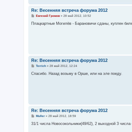
Re: Весенняя встреча форума 2012
С
Евгений Громов
»
28 май 2012, 10:52
о
о
Плацкартные Могилёв - Барановичи сданы, куплен бил
б
щ
е
н
и
е
Re: Весенняя встреча форума 2012
С
Terrich
»
28 май 2012, 12:24
о
о
Спасибо. Назад возьму в Орше, или на эле поеду.
б
щ
е
н
и
е
Re: Весенняя встреча форума 2012
С
Muller
»
28 май 2012, 18:59
о
о
31/1 числа Новосокольники(49/62), 2 выходной 3 числа 
б
щ