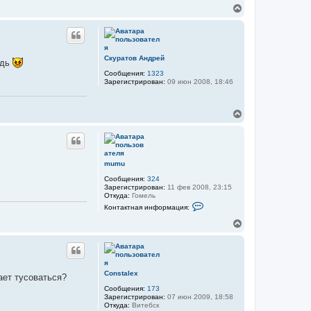
л
о
В
у
л
е
ь
р
з
н
о
у
в
т
а
Скуратов Андрей
ждь
т
ь
е
Сообщения:
1323
с
л
Зарегистрирован:
09 июн 2008, 18:46
я
я
к
Т
н
Ч
В
а
-
е
1
ч
5
р
а
н
л
у
у
т
mumu
ь
Сообщения:
324
с
Зарегистрирован:
11 фев 2008, 23:15
я
Откуда:
Гомель
к
К
Контактная информация:
н
о
а
н
В
т
ч
е
а
а
р
к
л
н
т
у
у
н
а
т
Constalex
ает тусоваться?
я
ь
и
Сообщения:
173
с
н
Зарегистрирован:
07 июн 2009, 18:58
я
ф
Откуда:
Витебск
к