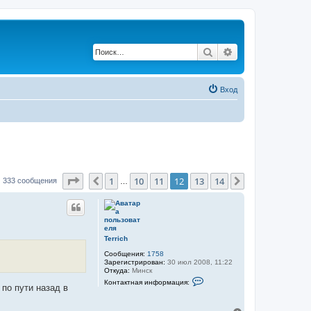
Поиск
Расширенный по
Вход
Страница
12
из
14
1
10
11
12
13
14
Пред.
След.
333 сообщения
…
Terrich
Сообщения:
1758
Зарегистрирован:
30 июл 2008, 11:22
Откуда:
Минск
К
Контактная информация:
 по пути назад в
о
н
т