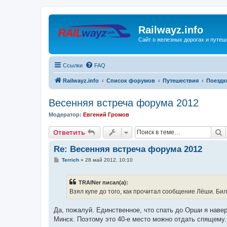
Railwayz.info
Сайт о железных дорогах и путе
Ссылки
FAQ
Railwayz.info
Список форумов
Путешествия
Поездк
Весенняя встреча форума 2012
Модератор:
Евгений Громов
П
Ответить
Re: Весенняя встреча форума 2012
С
Terrich
»
28 май 2012, 10:10
о
о
б
TRAINer писал(а):
щ
е
Взял купе до того, как прочитал сообщение Лёши. Биле
н
и
е
Да, пожалуй. Единственное, что спать до Орши я навер
Минск. Поэтому это 40-е место можно отдать спящему.