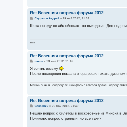
Re: Весенняя встреча форума 2012
С
Скуратов Андрей
»
29 май 2012, 21:02
о
о
Шота погоду не айс обещают на выходные. Две недели
б
щ
е
н
и
aaa
е
Re: Весенняя встреча форума 2012
С
mumu
»
29 май 2012, 21:16
о
о
Я зонтик возьму
б
После посещения вокзала вчера решил ехать дизелем на
щ
е
н
и
Мягкий знак в неопределённой форме глагола должен определятся 
е
Re: Весенняя встреча форума 2012
С
Constalex
»
29 май 2012, 21:40
о
о
Решаю вопрос с билетом в воскресенье из Минска в Ви
б
Понимаю, вопрос странный, но все таки?
щ
е
н