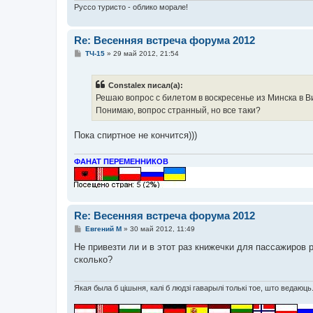
и
Руссо туристо - облико морале!
е
Re: Весенняя встреча форума 2012
С
ТЧ-15
»
29 май 2012, 21:54
о
о
б
Constalex писал(а):
щ
е
Решаю вопрос с билетом в воскресенье из Минска в В
н
Понимаю, вопрос странный, но все таки?
и
е
Пока спиртное не кончится)))
ФАНАТ ПЕРЕМЕННИКОВ
Re: Весенняя встреча форума 2012
С
Евгений М
»
30 май 2012, 11:49
о
о
Не привезти ли и в этот раз книжечки для пассажиров 
б
сколько?
щ
е
н
и
Якая была б цішыня, калі б людзі гаварылі толькі тое, што ведаюць
е