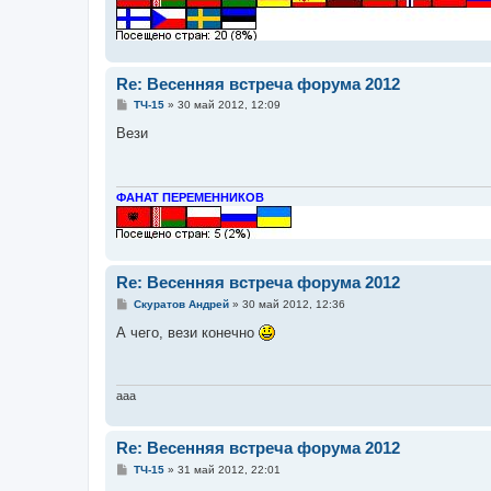
Re: Весенняя встреча форума 2012
С
ТЧ-15
»
30 май 2012, 12:09
о
о
Вези
б
щ
е
н
и
ФАНАТ ПЕРЕМЕННИКОВ
е
Re: Весенняя встреча форума 2012
С
Скуратов Андрей
»
30 май 2012, 12:36
о
о
А чего, вези конечно
б
щ
е
н
и
aaa
е
Re: Весенняя встреча форума 2012
С
ТЧ-15
»
31 май 2012, 22:01
о