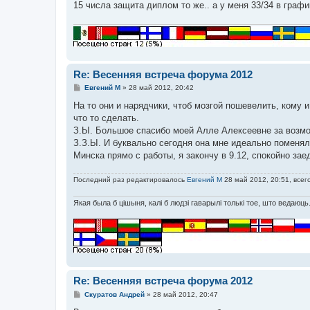
е
15 числа защита диплом то же.. а у меня 33/34 в график
н
и
е
Re: Весенняя встреча форума 2012
С
Евгений М
»
28 май 2012, 20:42
о
о
На то они и нарядчики, чтоб мозгой пошевелить, кому и
б
что то сделать.
щ
е
З.Ы. Большое спасибо моей Алле Алексеевне за возмо
н
З.З.Ы. И буквально сегодня она мне идеально поменяла
и
е
Минска прямо с работы, я закончу в 9.12, спокойно за
Последний раз редактировалось
Евгений М
28 май 2012, 20:51, всег
Якая была б цішыня, калі б людзі гаварылі толькі тое, што ведаюць
Re: Весенняя встреча форума 2012
С
Скуратов Андрей
»
28 май 2012, 20:47
о