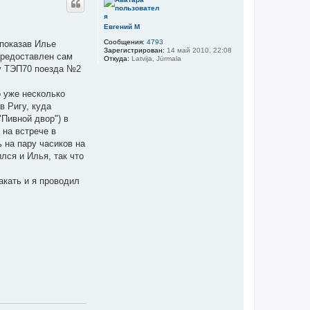
н
у
т
Евгений М
ь
Сообщения:
4793
 показав Илье
с
Зарегистрирован:
14 май 2010, 22:08
я
предоставлен сам
Откуда:
Latvija, Jūrmala
к
ну ТЭП70 поезда №2
н
а
ч
о уже несколько
а
в Ригу, куда
л
"Пивной двор") в
у
 на встрече в
 на пару часиков на
лся и Илья, так что
акать и я проводил