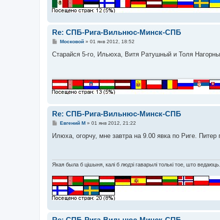
Re: СПБ-Рига-Вильнюс-Минск-СПБ
С
Московой
»
01 янв 2012, 18:52
о
о
Старайся 5-го, Ильюха, Витя Ратушный и Толя Нагорны
б
щ
е
н
и
е
Re: СПБ-Рига-Вильнюс-Минск-СПБ
С
Евгений М
»
01 янв 2012, 21:22
о
о
Илюха, огорчу, мне завтра на 9.00 явка по Риге. Питер 
б
щ
е
н
и
Якая была б цішыня, калі б людзі гаварылі толькі тое, што ведаюць
е
Re: СПБ-Рига-Вильнюс-Минск-СПБ