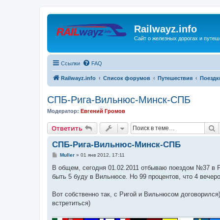
Railwayz.info
Сайт о железных дорогах и путе
Ссылки
FAQ
Railwayz.info
Список форумов
Путешествия
Поездк
СПБ-Рига-Вильнюс-Минск-СПБ
Модератор:
Евгений Громов
П
Ответить
СПБ-Рига-Вильнюс-Минск-СПБ
С
Muller
»
01 янв 2012, 17:11
о
о
В общем, сегодня 01.02.2011 отбываю поездом №37 в Ри
б
быть 5 буду в Вильнюсе. Но 99 процентов, что 4 вечер
щ
е
н
Вот собственно так, с Ригой и Вильнюсом договорился
и
е
встретиться)