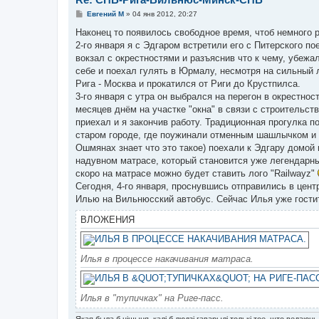
С
Евгений М
»
04 янв 2012, 20:27
о
о
Наконец то появилось свободное время, чтоб немного 
б
2-го января я с Эдгаром встретили его с Питерского по
щ
е
вокзал с окрестностями и разъяснив что к чему, убеж
н
себе и поехал гулять в Юрмалу, несмотря на сильный 
и
е
Рига - Москва и прокатился от Риги до Крустпилса.
3-го января с утра он выбрался на перегон в окрестнос
месяцев днём на участке "окна" в связи с строительст
приехал и я закончив работу. Традиционная прогулка по
старом городе, где поужинали отменным шашлычком и л
Ошмянах знает что это такое) поехали к Эдгару домой 
надувном матрасе, который становится уже легендарны
скоро на матрасе можно будет ставить лого "Railwayz"
Сегодня, 4-го января, проснувшись отправились в цент
Илью на Вильнюсский автобус. Сейчас Илья уже гости
ВЛОЖЕНИЯ
Илья в процессе накачивания матраса.
Илья в "тупичках" на Риге-пасс.
Якая была б цішыня, калі б людзі гаварылі толькі тое, што ведаюць