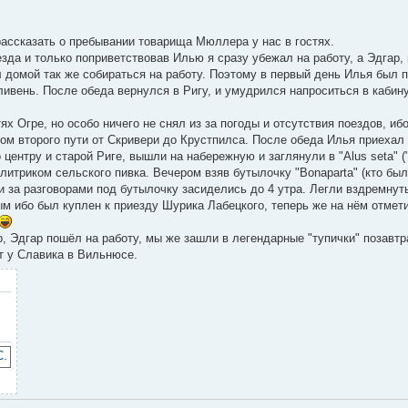
рассказать о пребывании товарища Мюллера у нас в гостях.
езда и только поприветствовав Илью я сразу убежал на работу, а Эдгар,
ал домой так же собираться на работу. Поэтому в первый день Илья был 
ливень. После обеда вернулся в Ригу, и умудрился напроситься в каби
тях Огре, но особо ничего не снял из за погоды и отсутствия поездов, иб
вом второго пути от Скривери до Крустпилса. После обеда Илья приехал 
 центру и старой Риге, вышли на набережную и заглянули в "Alus seta" (
итриком сельского пивка. Вечером взяв бутылочку "Bonaparta" (кто был
и за разговорами под бутылочку засиделись до 4 утра. Легли вздремнуть
м ибо был куплен к приезду Шурика Лабецкого, теперь же на нём отмети
р, Эдгар пошёл на работу, мы же зашли в легендарные "тупички" позавтр
т у Славика в Вильнюсе.
.