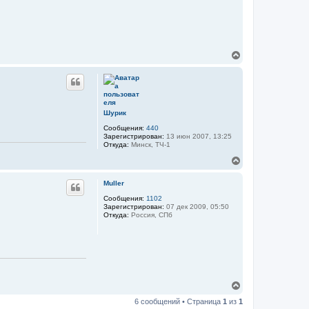
В
е
р
н
у
т
ь
Шурик
с
Сообщения:
440
я
Зарегистрирован:
13 июн 2007, 13:25
к
Откуда:
Минск, ТЧ-1
н
В
а
е
ч
р
а
Muller
н
л
у
Сообщения:
1102
у
Зарегистрирован:
07 дек 2009, 05:50
т
Откуда:
Россия, СПб
ь
с
я
к
н
а
ч
В
а
е
л
6 сообщений • Страница
1
из
1
р
у