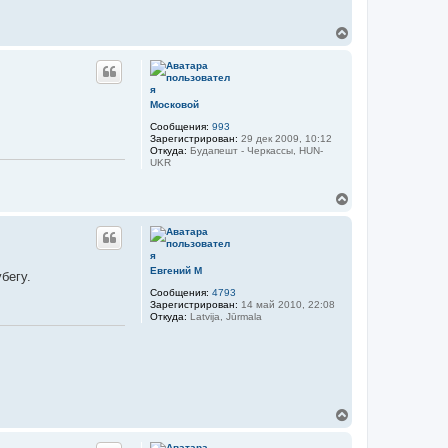
В
е
р
н
у
т
Московой
ь
Сообщения:
993
с
Зарегистрирован:
29 дек 2009, 10:12
я
Откуда:
Будапешт - Черкассы, HUN-
к
UKR
н
а
В
ч
е
а
р
л
н
у
у
т
Евгений М
бегу.
ь
Сообщения:
4793
с
Зарегистрирован:
14 май 2010, 22:08
я
Откуда:
Latvija, Jūrmala
к
н
а
ч
а
л
у
В
е
р