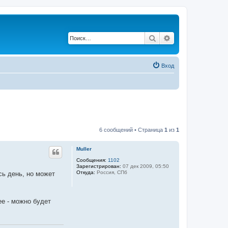
Поиск
Расширенный по
Вход
6 сообщений • Страница
1
из
1
Muller
Сообщения:
1102
Зарегистрирован:
07 дек 2009, 05:50
Откуда:
Россия, СПб
сь день, но может
ее - можно будет