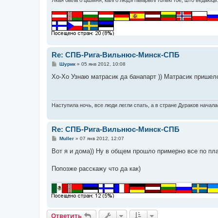
Re: СПБ-Рига-Вильнюс-Минск-СПБ
С
Шурик
»
05 янв 2012, 10:08
о
о
Хо-Хо Узнаю матрасик да банапарт )) Матрасик пришелся
б
щ
е
н
и
Наступила ночь, все люди легли спать, а в стране Дураков начала
е
Re: СПБ-Рига-Вильнюс-Минск-СПБ
С
Muller
»
07 янв 2012, 12:07
о
о
Вот я и дома)) Ну в общем прошло примерно все по пл
б
щ
е
Попозже расскажу что да как)
н
и
е
Ответить