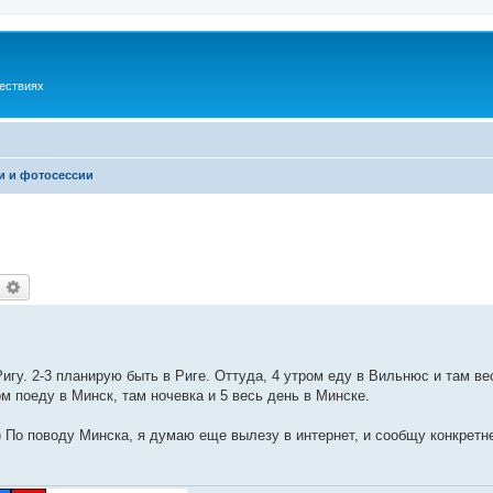
шествиях
и и фотосессии
оиск
Расширенный поиск
гу. 2-3 планирую быть в Риге. Оттуда, 4 утром еду в Вильнюс и там ве
ом поеду в Минск, там ночевка и 5 весь день в Минске.
) По поводу Минска, я думаю еще вылезу в интернет, и сообщу конкретн