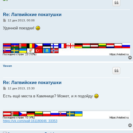
Re: Латвийские покатушки
С
12 дек 2013, 00:06
о
о
Удачной поездки!
б
щ
е
н
и
е
Vavan
Re: Латвийские покатушки
С
12 дек 2013, 15:30
о
о
Есть ещё места в Камянице? Может, и я подойду
б
щ
е
н
и
е
https://vk.com/wall-161180646_33353