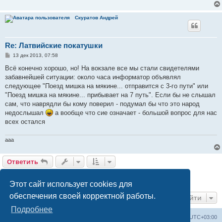
Скуратов Андрей
Re: Латвийские покатушки
С
13 дек 2013, 07:58
о
о
Всё конечно хорошо, но! На вокзале все мы стали свидетелями
б
забавнейшей ситуации: около часа информатор объявлял
щ
е
следующее "Поезд мишка на мякине... отправится с 3-го пути" или
н
"Поезд мишка на мякине... прибывает на 7 путь". Если бы не слышал
и
е
сам, что наврядли бы кому поверил - подумал бы что это народ
недослышал
а вообще что сие означает - большой вопрос для нас
всех остался
aaa
Ответить
Страница
6
из
8
1
4
5
6
7
8
Пред.
След.
197 сообщений
…
Этот сайт использует cookies для
обеспечения своей корректной работы.
Перейти
Подробнее
Railwayz.info
Список форумов
Часовой пояс:
UTC+03:00