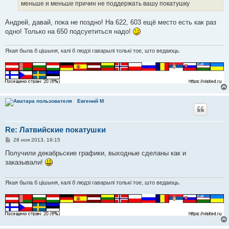
меньше и меньше причин не поддержать вашу покатушку
Андрей, давай, пока не поздно! На 622, 603 ещё место есть как раз
одно! Только на 650 подсуетиться надо!
Якая была б цішыня, калі б людзі гаварылі толькі тое, што ведаюць.
Евгений М
Re: Латвийские покатушки
С
28 ноя 2013, 19:15
о
о
Получили декабрьские графики, выходные сделаны как и
б
заказывали!
щ
е
н
и
Якая была б цішыня, калі б людзі гаварылі толькі тое, што ведаюць.
е