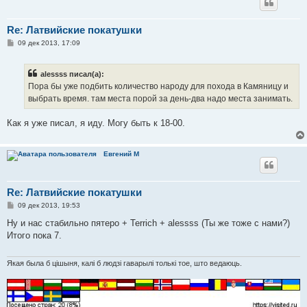
Re: Латвийские покатушки
С
09 дек 2013, 17:09
о
о
б
alessss писал(а):
щ
е
Пора бы уже подбить количество народу для похода в Камяницу и
н
выбрать время. там места порой за день-два надо места занимать.
и
е
Как я уже писал, я иду. Могу быть к 18-00.
Евгений М
Re: Латвийские покатушки
С
09 дек 2013, 19:53
о
о
Ну и нас стабильно пятеро + Terrich + alessss (Ты же тоже с нами?)
б
Итого пока 7.
щ
е
н
и
Якая была б цішыня, калі б людзі гаварылі толькі тое, што ведаюць.
е