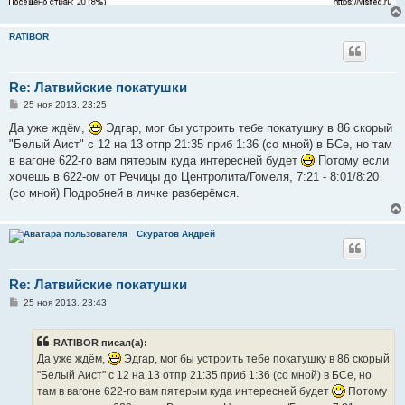
RATIBOR
Re: Латвийские покатушки
С
25 ноя 2013, 23:25
о
о
Да уже ждём,
Эдгар, мог бы устроить тебе покатушку в 86 скорый
б
"Белый Аист" с 12 на 13 отпр 21:35 приб 1:36 (со мной) в БСе, но там
щ
е
в вагоне 622-го вам пятерым куда интересней будет
Потому если
н
хочешь в 622-ом от Речицы до Центролита/Гомеля, 7:21 - 8:01/8:20
и
е
(со мной) Подробней в личке разберёмся.
Скуратов Андрей
Re: Латвийские покатушки
С
25 ноя 2013, 23:43
о
о
б
RATIBOR писал(а):
щ
е
Да уже ждём,
Эдгар, мог бы устроить тебе покатушку в 86 скорый
н
"Белый Аист" с 12 на 13 отпр 21:35 приб 1:36 (со мной) в БСе, но
и
е
там в вагоне 622-го вам пятерым куда интересней будет
Потому