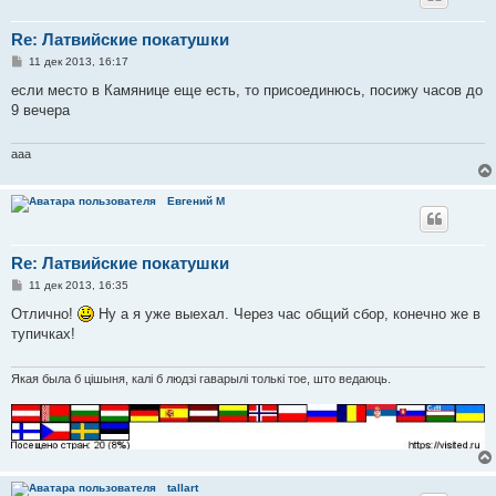
Re: Латвийские покатушки
С
11 дек 2013, 16:17
о
о
если место в Камянице еще есть, то присоединюсь, посижу часов до
б
9 вечера
щ
е
н
и
aaa
е
Евгений М
Re: Латвийские покатушки
С
11 дек 2013, 16:35
о
о
Отлично!
Ну а я уже выехал. Через час общий сбор, конечно же в
б
тупичках!
щ
е
н
и
Якая была б цішыня, калі б людзі гаварылі толькі тое, што ведаюць.
е
tallart