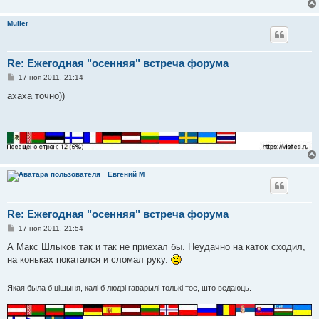
Muller
Re: Ежегодная "осенняя" встреча форума
С
17 ноя 2011, 21:14
о
о
ахаха точно))
б
щ
е
н
и
е
Евгений М
Re: Ежегодная "осенняя" встреча форума
С
17 ноя 2011, 21:54
о
о
А Макс Шлыков так и так не приехал бы. Неудачно на каток сходил,
б
на коньках покатался и сломал руку.
щ
е
н
и
Якая была б цішыня, калі б людзі гаварылі толькі тое, што ведаюць.
е