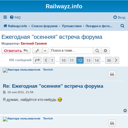
Railwayz.info
FAQ
Вход
П
Railwayz.info
Список форумов
Путешествия
Поездки и фотосессии
о
Ежегодная "осенняя" встреча форума
и
Модератор:
Евгений Громов
с
Поиск
Расширен
Ответить
к
Страница
12
из
36
1
10
11
12
13
14
36
Пред.
След
895 сообщений
…
…
Terrich
Re: Ежегодная "осенняя" встреча форума
С
16 ноя 2011, 21:58
о
о
Я думаю, найдётся кто-нибудь
б
щ
е
н
и
Terrich
е