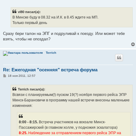
о
о
б
vl80 писал(а):
щ
е
В Минске буду в 08.32 на И.К. в 8.45 ждите на МП.
н
Только первый день
и
е
Сразу бери талон на ЭПГ и подруливай к поезду. Или может тебе
взять, чтобы не опоздал?
Terrich
Re: Ежегодная "осенняя" встреча форума
С
18 ноя 2011, 12:57
о
о
б
Terrich писал(а):
щ
е
Всвязи с планируемым(!) пуском 19(?) ноября первого рейса ЭПР
н
Минск-Барановичи в программу нашей встречи внесены маленькие
и
е
изменения:
8:00 - 8:15.
Встреча участников на вокзале Минск-
Пассажирский (в главном холле, у подножия эскалатора)
8:25.
Наблюдение за отправлением первого рейса ЭПР на