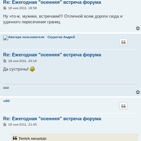
Re: Ежегодная "осенняя" встреча форума
С
18 ноя 2011, 18:58
о
о
Ну что-ж, мужики, встречаем!!! Отличной всем дороги сюда и
б
удачного пересечения границ.
щ
е
н
и
Скуратов Андрей
е
Re: Ежегодная "осенняя" встреча форума
С
18 ноя 2011, 20:16
о
о
Да сустрэчы!
б
щ
е
н
и
aaa
е
vl80
Re: Ежегодная "осенняя" встреча форума
С
18 ноя 2011, 21:45
о
о
б
Terrich писал(а):
щ