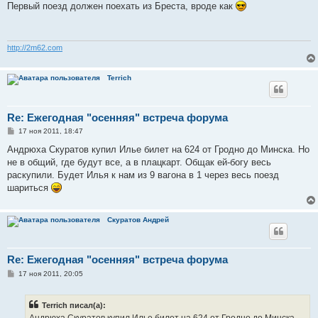
о
Первый поезд должен поехать из Бреста, вроде как
б
щ
е
н
и
http://2m62.com
е
Terrich
Re: Ежегодная "осенняя" встреча форума
С
17 ноя 2011, 18:47
о
о
Андрюха Скуратов купил Илье билет на 624 от Гродно до Минска. Но
б
не в общий, где будут все, а в плацкарт. Общак ей-богу весь
щ
е
раскупили. Будет Илья к нам из 9 вагона в 1 через весь поезд
н
шариться
и
е
Скуратов Андрей
Re: Ежегодная "осенняя" встреча форума
С
17 ноя 2011, 20:05
о
о
б
Terrich писал(а):
щ
е