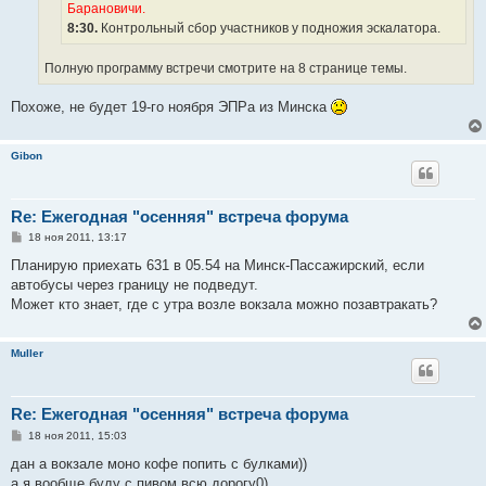
Барановичи.
8:30.
Контрольный сбор участников у подножия эскалатора.
Полную программу встречи смотрите на 8 странице темы.
Похоже, не будет 19-го ноября ЭПРа из Минска
Gibon
Re: Ежегодная "осенняя" встреча форума
С
18 ноя 2011, 13:17
о
о
Планирую приехать 631 в 05.54 на Минск-Пассажирский, если
б
автобусы через границу не подведут.
щ
е
Может кто знает, где с утра возле вокзала можно позавтракать?
н
и
е
Muller
Re: Ежегодная "осенняя" встреча форума
С
18 ноя 2011, 15:03
о
о
дан а вокзале моно кофе попить с булками))
б
а я вообще буду с пивом всю дорогу0)