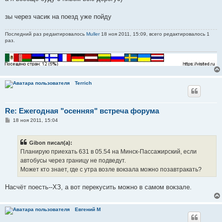
щ
е
н
зы через часик на поезд уже пойду
и
е
Последний раз редактировалось
Muller
18 ноя 2011, 15:09, всего редактировалось 1
раз.
Terrich
Re: Ежегодная "осенняя" встреча форума
С
18 ноя 2011, 15:04
о
о
б
Gibon писал(а):
щ
е
Планирую приехать 631 в 05.54 на Минск-Пассажирский, если
н
автобусы через границу не подведут.
и
е
Может кто знает, где с утра возле вокзала можно позавтракать?
Насчёт поесть--ХЗ, а вот перекусить можно в самом вокзале.
Евгений М