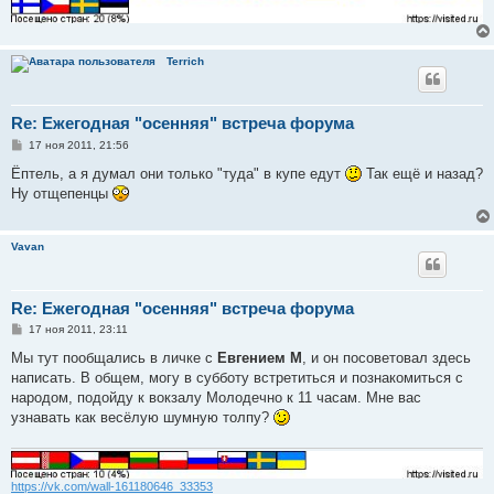
Terrich
Re: Ежегодная "осенняя" встреча форума
С
17 ноя 2011, 21:56
о
о
Ёптель, а я думал они только "туда" в купе едут
Так ещё и назад?
б
Ну отщепенцы
щ
е
н
и
Vavan
е
Re: Ежегодная "осенняя" встреча форума
С
17 ноя 2011, 23:11
о
о
Мы тут пообщались в личке с
Евгением М
, и он посоветовал здесь
б
написать. В общем, могу в субботу встретиться и познакомиться с
щ
е
народом, подойду к вокзалу Молодечно к 11 часам. Мне вас
н
узнавать как весёлую шумную толпу?
и
е
https://vk.com/wall-161180646_33353