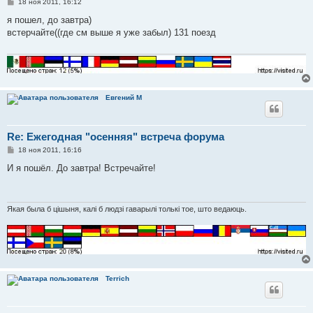
С
18 ноя 2011, 16:12
о
о
я пошел, до завтра)
б
встерчайте((где см выше я уже забыл) 131 поезд
щ
е
н
и
е
Евгений М
Re: Ежегодная "осенняя" встреча форума
С
18 ноя 2011, 16:16
о
о
И я пошёл. До завтра! Встречайте!
б
щ
е
н
и
Якая была б цішыня, калі б людзі гаварылі толькі тое, што ведаюць.
е
Terrich