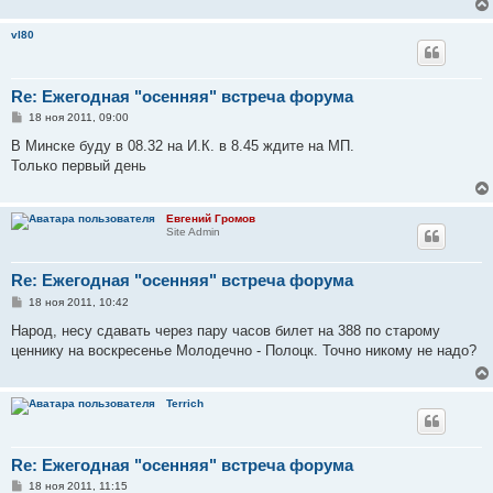
vl80
Re: Ежегодная "осенняя" встреча форума
С
18 ноя 2011, 09:00
о
о
В Минске буду в 08.32 на И.К. в 8.45 ждите на МП.
б
Только первый день
щ
е
н
и
Евгений Громов
е
Site Admin
Re: Ежегодная "осенняя" встреча форума
С
18 ноя 2011, 10:42
о
о
Народ, несу сдавать через пару часов билет на 388 по старому
б
ценнику на воскресенье Молодечно - Полоцк. Точно никому не надо?
щ
е
н
и
Terrich
е
Re: Ежегодная "осенняя" встреча форума
С
18 ноя 2011, 11:15