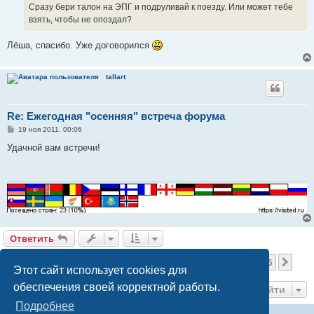
е
Сразу бери талон на ЭПГ и подруливай к поезду. Или может тебе
н
взять, чтобы не опоздал?
и
е
Лёша, спасибо. Уже договорился
tallart
Re: Ежегодная "осенняя" встреча форума
С
19 ноя 2011, 00:06
о
о
Удачной вам встречи!
б
щ
е
н
и
е
Ответить
Страница
12
из
36
1
10
11
12
13
14
36
Пред.
След
895 сообщений
…
…
Этот сайт использует cookies для
обеспечения своей корректной работы.
Перейти
Подробнее