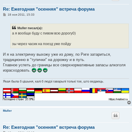
Re: Ежегодная "осенняя" встреча форума
С
18 ноя 2011, 15:33
о
о
б
Muller писал(а):
щ
е
а я вообще буду с пивом всю дорогу0)
н
и
е
зы через часик на поезд уже пойду
И я на электричку выхожу уже из дому, по Риге затариться,
традиционно в "тупички" на дорожку и в путь.
Главное успеть до границы все сверхнормативные запасы алкоголя
израсходовать.
Якая была б цішыня, калі б людзі гаварылі толькі тое, што ведаюць.
Muller
Re: Ежегодная "осенняя" встреча форума