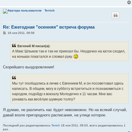
Terrich
Re: Ежегодная "осенняя" встреча форума
С
18 ноя 2011, 08:58
о
о
б
Евгений М писал(а):
щ
е
А Макс Шлыков так и так не приехал бы. Неудачно на каток сходил,
н
на коньках покатался и сломал руку.
и
е
Скорейшего выздоровления!
Мы тут пообщались в личке с Евгением М, и он посоветовал здесь
написать. В общем, могу в субботу встретиться и познакомиться с
народом, подойду к вокзалу Молодечно к 11 часам. Мне вас
узнавать как весёлую шумную толпу?
Я думаю, не различить нас будет невозможно. Но на всякий случай,
давай возле пригородного расписания, на улице которое.
Последний раз редактировалось
Terrich
18 ноя 2011, 09:03, всего редактировалось 1
раз.