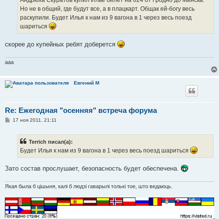
Андрюха Скуратов купил Илье билет на 624 от Гродно до Минска.
н
Но не в общий, где будут все, а в плацкарт. Общак ей-богу весь
и
е
раскупили. Будет Илья к нам из 9 вагона в 1 через весь поезд
шариться
скорее до купейных ребят доберется
aaa
Евгений М
Re: Ежегодная "осенняя" встреча форума
С
17 ноя 2011, 21:11
о
о
б
Terrich писал(а):
щ
е
Будет Илья к нам из 9 вагона в 1 через весь поезд шариться
н
и
е
Зато состав прослушает, безопасность будет обеспечена.
Якая была б цішыня, калі б людзі гаварылі толькі тое, што ведаюць.