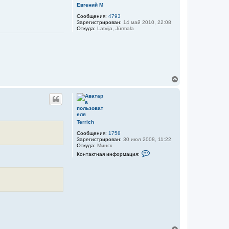
а
т
Евгений М
я
ь
и
Сообщения:
4793
с
н
Зарегистрирован:
14 май 2010, 22:08
я
ф
Откуда:
Latvija, Jūrmala
к
о
н
р
м
а
а
ч
ц
а
и
л
я
у
п
В
о
е
л
р
ь
н
з
у
о
в
т
а
ь
Terrich
т
с
е
Сообщения:
1758
я
л
Зарегистрирован:
30 июл 2008, 11:22
к
я
Откуда:
Минск
н
Е
К
Контактная информация:
в
а
о
г
н
ч
е
т
а
н
а
л
и
к
у
й
т
Г
н
р
а
о
я
м
и
о
н
в
ф