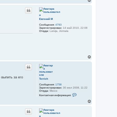
В
о
е
р
р
м
а
н
ц
у
и
т
Евгений М
я
ь
п
Сообщения:
4793
с
о
Зарегистрирован:
14 май 2010, 22:08
я
л
Откуда:
Latvija, Jūrmala
ь
к
з
н
о
а
в
ч
а
а
т
л
е
л
у
В
я
е
T
e
р
r
н
r
у
i
т
c
 выпить за его
ь
Terrich
h
с
Сообщения:
1758
я
Зарегистрирован:
30 июл 2008, 11:22
к
Откуда:
Минск
н
К
Контактная информация:
а
о
н
ч
В
т
а
е
а
л
р
к
у
н
т
у
н