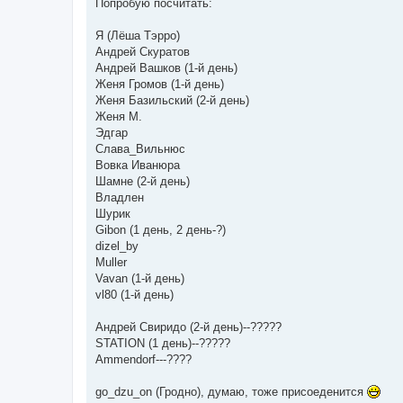
Попробую посчитать:
Я (Лёша Тэрро)
Андрей Скуратов
Андрей Вашков (1-й день)
Женя Громов (1-й день)
Женя Базильский (2-й день)
Женя М.
Эдгар
Слава_Вильнюс
Вовка Иванюра
Шамне (2-й день)
Владлен
Шурик
Gibon (1 день, 2 день-?)
dizel_by
Muller
Vavan (1-й день)
vl80 (1-й день)
Андрей Свиридо (2-й день)--?????
STATION (1 день)--?????
Ammendorf---????
go_dzu_on (Гродно), думаю, тоже присоеденится