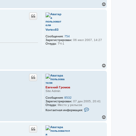
а
В
к
т
е
н
р
а
н
я
у
и
т
н
ь
ф
Vortex83
о
с
Сообщения:
754
р
я
Зарегистрирован:
06 июл 2007, 14:27
м
к
Откуда:
ТЧ-1
а
н
ц
а
и
ч
я
п
а
о
л
В
л
у
е
ь
з
р
о
н
в
у
а
т
Евгений Громов
т
ь
Site Admin
е
с
л
Сообщения:
8532
я
я
Зарегистрирован:
07 дек 2005, 20:41
T
к
Откуда:
Место у рельсов
e
н
К
r
Контактная информация:
а
о
r
н
ч
В
i
т
а
c
е
а
h
л
р
к
у
н
т
у
н