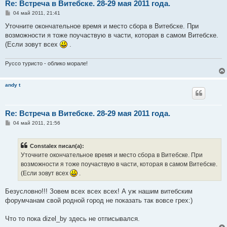
Re: Встреча в Витебске. 28-29 мая 2011 года.
С
04 май 2011, 21:41
о
о
Уточните окончательное время и место сбора в Витебске. При
б
возможности я тоже поучаствую в части, которая в самом Витебске.
щ
е
(Если зовут всех
.
н
и
е
Руссо туристо - облико морале!
andy t
Re: Встреча в Витебске. 28-29 мая 2011 года.
С
04 май 2011, 21:56
о
о
б
Constalex писал(а):
щ
е
Уточните окончательное время и место сбора в Витебске. При
н
возможности я тоже поучаствую в части, которая в самом Витебске.
и
е
(Если зовут всех
.
Безусловно!!! Зовем всех всех всех! А уж нашим витебским
форумчанам свой родной город не показать так вовсе грех:)
Что то пока dizel_by здесь не отписывался.