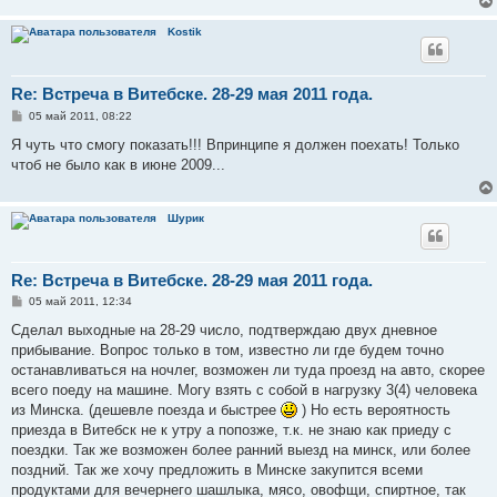
Kostik
Re: Встреча в Витебске. 28-29 мая 2011 года.
С
05 май 2011, 08:22
о
о
Я чуть что смогу показать!!! Впринципе я должен поехать! Только
б
чтоб не было как в июне 2009...
щ
е
н
и
Шурик
е
Re: Встреча в Витебске. 28-29 мая 2011 года.
С
05 май 2011, 12:34
о
о
Сделал выходные на 28-29 число, подтверждаю двух дневное
б
прибывание. Вопрос только в том, известно ли где будем точно
щ
е
останавливаться на ночлег, возможен ли туда проезд на авто, скорее
н
всего поеду на машине. Могу взять с собой в нагрузку 3(4) человека
и
е
из Минска. (дешевле поезда и быстрее
) Но есть вероятность
приезда в Витебск не к утру а попозже, т.к. не знаю как приеду с
поездки. Так же возможен более ранний выезд на минск, или более
поздний. Так же хочу предложить в Минске закупится всеми
продуктами для вечернего шашлыка, мясо, овофщи, спиртное, так