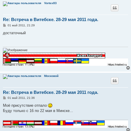
Vortex83
Re: Встреча в Витебске. 28-29 мая 2011 года.
С
01 май 2011, 21:29
о
о
достаточный
б
щ
е
н
и
е
Московой
Re: Встреча в Витебске. 28-29 мая 2011 года.
С
01 май 2011, 21:36
о
о
Моё присутствие отпало
б
Буду только с 16 по 22 мая в Минске...
щ
е
н
и
е