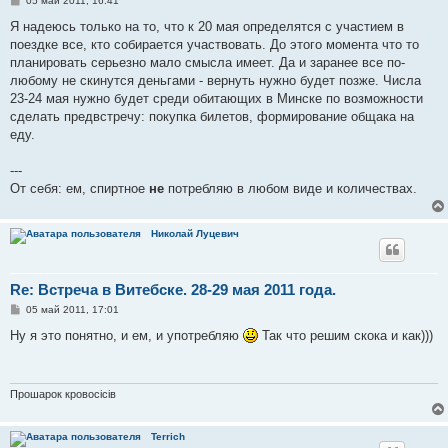
05 май 2011, 16:41
о
о
Я надеюсь только на то, что к 20 мая определятся с участием в
б
поездке все, кто собирается участвовать. До этого момента что то
щ
е
планировать серьезно мало смысла имеет. Да и заранее все по-
н
любому не скинутся деньгами - вернуть нужно будет позже. Числа
и
е
23-24 мая нужно будет среди обитающих в Минске по возможности
сделать предвстречу: покупка билетов, формирование общака на
еду.
---
От себя: ем, спиртное
не
потребляю в любом виде и количествах.
Николай Луцевич
Re: Встреча в Витебске. 28-29 мая 2011 года.
С
05 май 2011, 17:01
о
о
Ну я это понятно, и ем, и употребляю
Так что решим скока и как)))
б
щ
е
н
и
Прошарок кровосiciв
е
Terrich