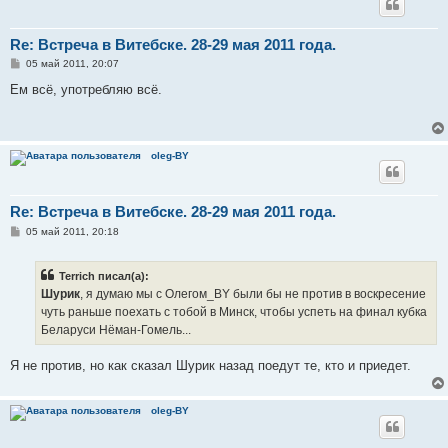
Re: Встреча в Витебске. 28-29 мая 2011 года.
С
05 май 2011, 20:07
о
о
Ем всё, употребляю всё.
б
щ
е
н
и
oleg-BY
е
Re: Встреча в Витебске. 28-29 мая 2011 года.
С
05 май 2011, 20:18
о
о
б
Terrich писал(а):
щ
е
Шурик
, я думаю мы с Олегом_BY были бы не против в воскресение
н
чуть раньше поехать с тобой в Минск, чтобы успеть на финал кубка
и
е
Беларуси Нёман-Гомель...
Я не против, но как сказал Шурик назад поедут те, кто и приедет.
oleg-BY