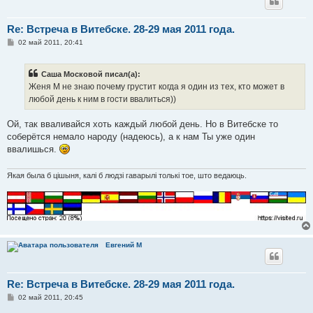
Re: Встреча в Витебске. 28-29 мая 2011 года.
С
02 май 2011, 20:41
о
о
б
Саша Московой писал(а):
щ
е
Женя М не знаю почему грустит когда я один из тех, кто может в
н
любой день к ним в гости ввалиться))
и
е
Ой, так вваливайся хоть каждый любой день. Но в Витебске то
соберётся немало народу (надеюсь), а к нам Ты уже один
ввалишься.
Якая была б цішыня, калі б людзі гаварылі толькі тое, што ведаюць.
Евгений М
Re: Встреча в Витебске. 28-29 мая 2011 года.
С
02 май 2011, 20:45
о