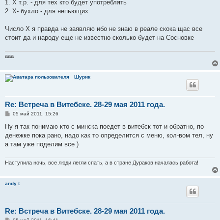
1. Х т.р. - для тех кто будет употреблять
2. Х- бухло - для непьющих
Число Х я правда не заявляю ибо не знаю в реале скока щас все
стоит да и народу еще не известно сколько будет на Сосновке
aaa
Шурик
Re: Встреча в Витебске. 28-29 мая 2011 года.
С
05 май 2011, 15:26
о
о
Ну я так понимаю кто с минска поедет в витебск тот и обратно, по
б
денежке пока рано, надо как то определится с меню, кол-вом тел, ну
щ
е
а там уже поделим все )
н
и
е
Наступила ночь, все люди легли спать, а в стране Дураков началась работа!
andy t
Re: Встреча в Витебске. 28-29 мая 2011 года.
С