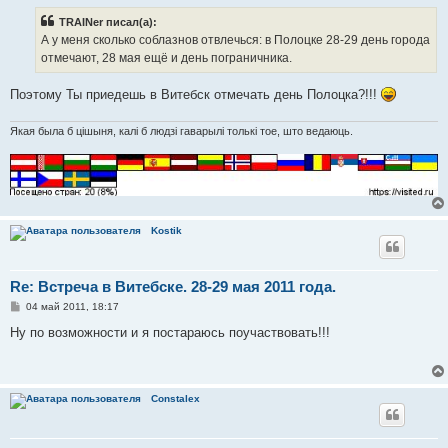
о
б
TRAINer писал(а):
щ
е
А у меня сколько соблазнов отвлечься: в Полоцке 28-29 день города
н
отмечают, 28 мая ещё и день пограничника.
и
е
Поэтому Ты приедешь в Витебск отмечать день Полоцка?!!!
Якая была б цішыня, калі б людзі гаварылі толькі тое, што ведаюць.
Kostik
Re: Встреча в Витебске. 28-29 мая 2011 года.
С
04 май 2011, 18:17
о
о
Ну по возможности и я постараюсь поучаствовать!!!
б
щ
е
н
и
Constalex
е