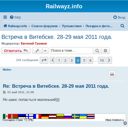
Railwayz.info
FAQ
Вход
П
Railwayz.info
Список форумов
Путешествия
Поездки и фотосессии
о
Встреча в Витебске. 28-29 мая 2011 года.
и
Модератор:
Евгений Громов
с
Поиск
Расширен
Ответить
к
Страница
4
из
10
1
2
3
4
5
6
10
Пред.
След.
244 сообщения
…
Muller
Re: Встреча в Витебске. 28-29 мая 2011 года.
С
01 май 2011, 21:06
о
о
Но шанс попасться маленький)))
б
щ
е
н
и
е