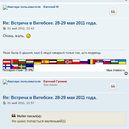
Евгений М
Re: Встреча в Витебске. 28-29 мая 2011 года.
С
01 май 2011, 21:42
о
о
Очень жаль.
б
щ
е
н
и
Якая была б цішыня, калі б людзі гаварылі толькі тое, што ведаюць.
е
Евгений Громов
Site Admin
Re: Встреча в Витебске. 28-29 мая 2011 года.
С
01 май 2011, 21:57
о
о
б
Muller писал(а):
щ
е
Но шанс попасться маленький)))
н
и