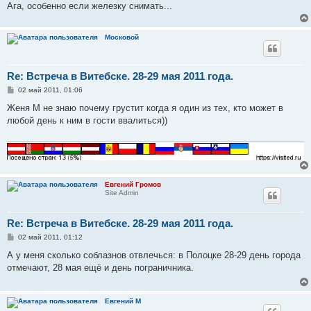
е
Ага, особенно если железку снимать...
Московой
Re: Встреча в Витебске. 28-29 мая 2011 года.
С
02 май 2011, 01:06
о
о
Женя М не знаю почему грустит когда я один из тех, кто может в
б
любой день к ним в гости ввалиться))
щ
е
н
и
е
Евгений Громов
Site Admin
Re: Встреча в Витебске. 28-29 мая 2011 года.
С
02 май 2011, 01:12
о
о
А у меня сколько соблазнов отвлечься: в Полоцке 28-29 день города
б
отмечают, 28 мая ещё и день пограничника.
щ
е
н
и
Евгений М
е