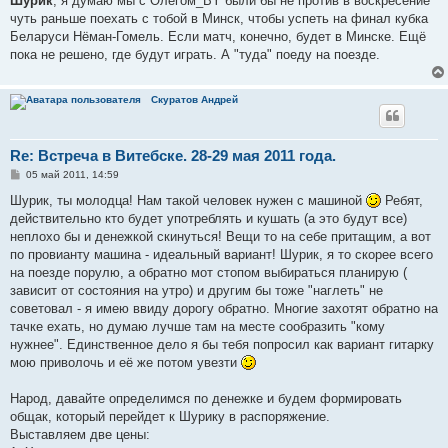
Шурик
, я думаю мы с Олегом_BY были бы не против в воскресение
б
чуть раньше поехать с тобой в Минск, чтобы успеть на финал кубка
щ
е
Беларуси Нёман-Гомель. Если матч, конечно, будет в Минске. Ещё
н
пока не решено, где будут играть. А "туда" поеду на поезде.
и
е
Скуратов Андрей
Re: Встреча в Витебске. 28-29 мая 2011 года.
С
05 май 2011, 14:59
о
о
Шурик, ты молодца! Нам такой человек нужен с машиной
Ребят,
б
действительно кто будет употреблять и кушать (а это будут все)
щ
е
неплохо бы и денежкой скинуться! Вещи то на себе притащим, а вот
н
по провианту машина - идеальный вариант! Шурик, я то скорее всего
и
е
на поезде порулю, а обратно мот стопом выбираться планирую (
зависит от состояния на утро) и другим бы тоже "наглеть" не
советовал - я имею ввиду дорогу обратно. Многие захотят обратно на
тачке ехать, но думаю лучше там на месте сообразить "кому
нужнее". Единственное дело я бы тебя попросил как вариант гитарку
мою приволочь и её же потом увезти
Народ, давайте определимся по денежке и будем формировать
общак, который перейдет к Шурику в распоряжение.
Выставляем две цены: