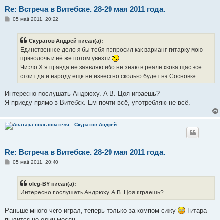
Re: Встреча в Витебске. 28-29 мая 2011 года.
С
05 май 2011, 20:22
о
о
б
Скуратов Андрей писал(а):
щ
е
Единственное дело я бы тебя попросил как вариант гитарку мою
н
приволочь и её же потом увезти
и
е
Число Х я правда не заявляю ибо не знаю в реале скока щас все
стоит да и народу еще не известно сколько будет на Сосновке
Интересно послушать Андрюху. А В. Цоя играешь?
Я приеду прямо в Витебск. Ем почти всё, употребляю не всё.
Скуратов Андрей
Re: Встреча в Витебске. 28-29 мая 2011 года.
С
05 май 2011, 20:40
о
о
б
oleg-BY писал(а):
щ
е
Интересно послушать Андрюху. А В. Цоя играешь?
н
и
е
Раньше много чего играл, теперь только за компом сижу
Гитара
пылится не один месяц