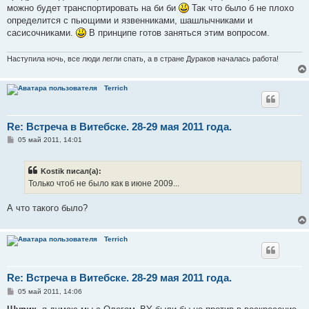
можно будет транспортировать на би би
Так что было б не плохо
определится с пьющими и язвенниками, шашлычниками и
сасисочниками.
В принципе готов заняться этим вопросом.
Наступила ночь, все люди легли спать, а в стране Дураков началась работа!
Terrich
Re: Встреча в Витебске. 28-29 мая 2011 года.
С
05 май 2011, 14:01
о
о
б
Kostik писал(а):
щ
е
Только чтоб не было как в июне 2009...
н
и
е
А что такого было?
Terrich
Re: Встреча в Витебске. 28-29 мая 2011 года.
С
05 май 2011, 14:06
о
о