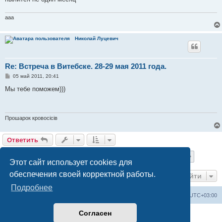
aaa
Николай Луцевич
Re: Встреча в Витебске. 28-29 мая 2011 года.
С
05 май 2011, 20:41
о
о
Мы тебе поможем)))
б
щ
е
н
и
Прошарок кровосiciв
е
Ответить
Страница
4
из
10
1
2
3
4
5
6
10
Пред.
След.
244 сообщения
…
Этот сайт использует cookies для
обеспечения своей корректной работы.
Перейти
Подробнее
Railwayz.info
Список форумов
Часовой пояс:
UTC+03:00
Согласен
Создано на основе
phpBB
® Forum Software © phpBB Limited
Русская поддержка phpBB